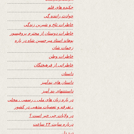
چکیده های قلم
حوادث راننده گی
خاطرات تلخ و شیرین زندگی
خاطرات دوستان از محترم پروفیسور
پوهاند استاد میرحسین شاه در باره
زحمات شان
خاطرات وطن
خاطراتی از فرهیختگان
داستان
داستان های پندآمیز
داستنتنهای پند آمیز
در باره زبان های ملی ، رسمی ، محلی
، تفرقه و تعصبات مذهبی در کشور
در ولایات چی خبر است ؟
درباره سایت ۲۴ ساعت
درد دل