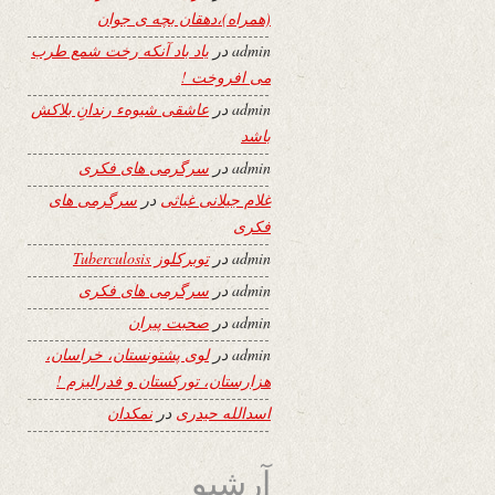
(همراه)،دهقان بچه ی جوان
admin
در
یاد باد آنکه رخت شمع طرب
می افروخت !
admin
در
عاشقی شیوهء رندانِ بلاکش
باشد
admin
در
سرگرمی های فکری
غلام جیلانی غیاثی
در
سرگرمی های
فکری
admin
در
توبرکلوز Tuberculosis
admin
در
سرگرمی های فکری
admin
در
صحبت پیران
admin
در
لوی پشتونستان، خراسان،
هزارستان، تورکستان و فدرالیزم !
اسدالله حیدری
در
نمکدان
آرشیو