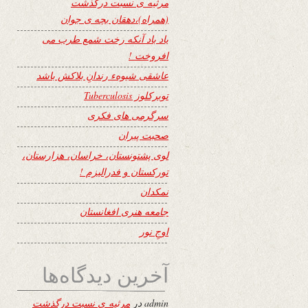
مرثیه ی نسبت درگذشت
(همراه)،دهقان بچه ی جوان
یاد باد آنکه رخت شمع طرب می
افروخت !
عاشقی شیوهء رندانِ بلاکش باشد
توبرکلوز Tuberculosis
سرگرمی های فکری
صحبت پیران
لوی پشتونستان، خراسان، هزارستان،
تورکستان و فدرالیزم !
نمکدان
جامعه هنری افغانستان
اوجِ نور
آخرین دیدگاه‌ها
admin
در
مرثیه ی نسبت درگذشت