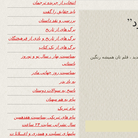
انتخاب از جریده ترجمان
باید حقایق را گفت
د”
بررسی و نقد داستان
برگ های از تاریخ
برگ های از تاریخ و یادی از فرهیختگان
برگ های از یک کتاب
بمناسبت بهار ، سال نو و نوروز
دید ، قلم تان همیشه رنگین
باستانی
بمناسبت روز جهانی مادر
به یاد پدر
پاسخ به سوالات دوستان
پیام به هم میهنان
پیام تبریک
پیام های تبریکی بمناسبت هفدهمین
سال نشراتی سایت ۲۴ ساعت
پیامها ی تسلیت و همدری و اعـــلانا ت