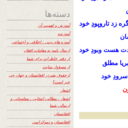
دسته‌ها
 زد تاروپودِ خود
آموزش و اهمیت آن
آموزنده
ان
آموزه های دینی ، اخلاقی و اجتماعی
دت هست وبودِ خود
ارسال نامه به مقامات افغان
از دفتر خاطرات برای شما
ریا مطلق
از مسؤول سایت
ازحقوق بشردر افغانستان و جهان چی
سرودِ خود
خبر است؟
ن
اشعار
اشعار ، مطالب انتخابی ، معلوماتی و
ارسالی شما
افغانستان
افغانستان و دموکراسی