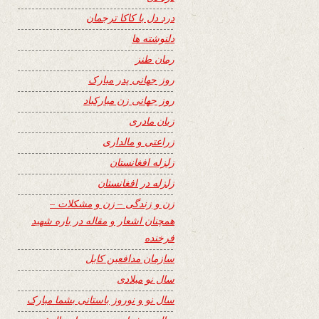
درد دل با کاکا ترجمان
دلنوشته ها
رمان طنز
روز جهانی پدر مبارک
روز جهانی زن مبارکباد
زبان مادری
زراعتی و مالداری
زلزله افغانستان
زلزله در افغانستان
زن و زندگی – زن و مشکلات –
همچنان اشعار و مقاله در باره شهید
فرخنده
سازمان مدافعین کابل
سال نو میلادی
سال نو و نوروز باستانی بشما مبارک