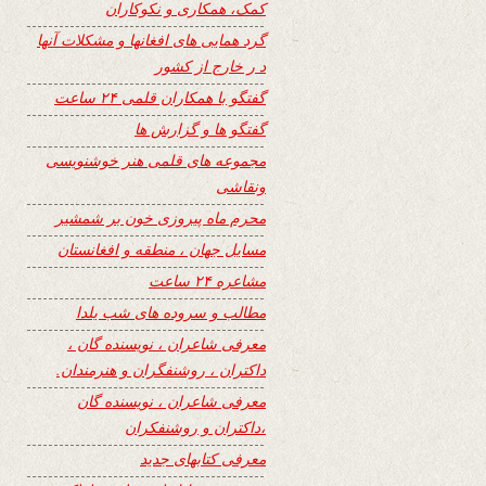
کمک، همکاری و نکوکاران
گرد همایی های افغانها و مشکلات آنها
د ر خارج از کشور
گفتگو با همکاران قلمی ۲۴ ساعت
گفتگو ها و گزارش ها
مجموعه های قلمی هنر خوشنویسی
ونقاشی
محرم ماه پیروزی خون بر شمشیر
مسایل جهان ، منطقه و افغانستان
مشاعره ۲۴ ساعت
مطالب و سروده های شب یلدا
معرفی شاعران ، نویسنده گان ،
داکتران ، روشنفگران و هنرمندان.
معرفی شاعران ، نویسنده گان
،داکتران و روشنفکران
معرفی کتابهای جدید