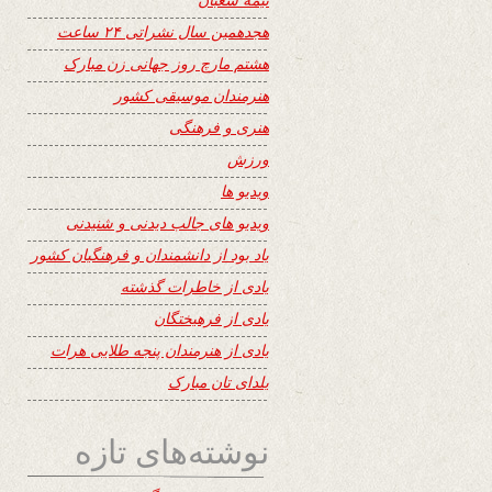
هجدهمین سال نشراتی ۲۴ ساعت
هشتم مارچ روز جهانی زن مبارک
هنرمندان موسیقی کشور
هنری و فرهنگی
ورزش
ویدیو ها
ویدیو های جالب دیدنی و شنیدنی
یاد بود از دانشمندان و فرهنگیان کشور
یادی از خاطرات گذشته
یادی از فرهیختگان
یادی از هنرمندان پنجه طلایی هرات
یلدای تان مبارک
نوشته‌های تازه