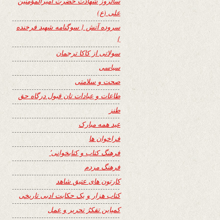
سالروز شهادت حضرت امیرالمؤمنین
علی (ع)
سروده آتش { سوگنامه شهید فرخنده
}
سولاتی از کاکا ترجمان
سیاسی
صحت و سلامتی
طاعات و عبادات تان قبول درگاه حق
طنز
عید همه مبارک
فراخوان ها
فرهنگ کتاب و کتابخوانی٬
فرهنگ مردم
کارتون های عتیق شاهد
کتاب هزار و یک حکایت ادبی تاریخی
کمپاین تفکرُ تحریر و عمل