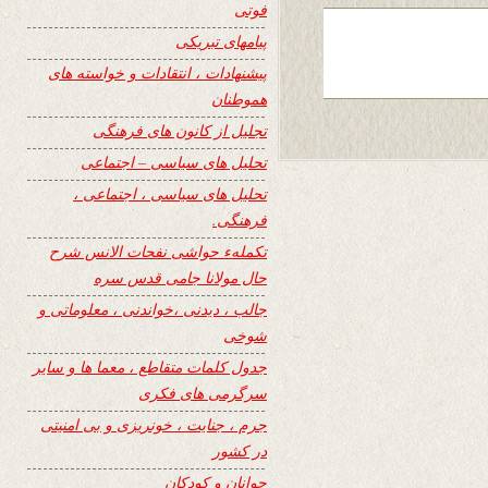
فوتی
پیامهای تبریکی
پیشنهادات ، انتقادات و خواسته های
هموطنان
تجلیل از کانون های فرهنگی
تحلیل های سیاسی – اجتماعی
تحلیل های سیاسی ، اجتماعی ،
فرهنگی.
تکملهء حواشی نفحات الانس شرح
حال مولانا جامی قدس سره
جالب ، دیدنی ،خواندنی ، معلوماتی و
شوخی
جدول کلمات متقاطع ، معما ها و سایر
سرگرمی های فکری
جرم ، جنایت ، خونریزی و بی امنیتی
در کشور
جوانان و کودکان