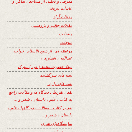
معرفی و تجلیل از مساجد ، اماکن و
عابدات تاریخی
مقالات آزاد
مقالات جالب و پژوهشی
مناجا ت
مناجات
موعظه ای از شیخ الاسلام خواجه
عبدالله « انصاری »
میلاد حضرت محمد ( ص ) مبارک
نامه های سرگشاده
نامه های وارده
نفد ، تقریظ ، دیدگاه ها و مقالات راجع
به کتاب ، فلم ، داستان ، شعر و …
نفد بر کتاب ، مقالات ، دیدگاهها ، فلم ،
داستان ، شعر و …
نمایشگاههای هنری
نیمه شعبان