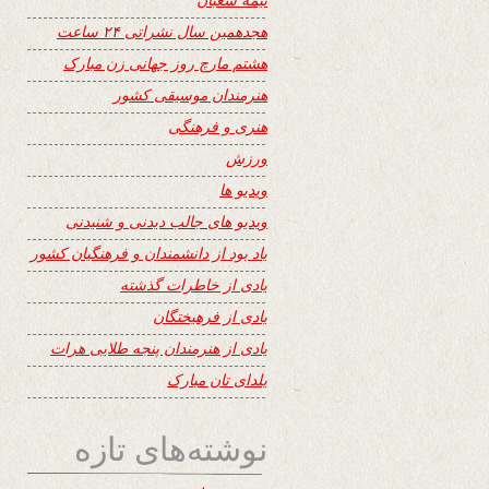
هجدهمین سال نشراتی ۲۴ ساعت
هشتم مارچ روز جهانی زن مبارک
هنرمندان موسیقی کشور
هنری و فرهنگی
ورزش
ویدیو ها
ویدیو های جالب دیدنی و شنیدنی
یاد بود از دانشمندان و فرهنگیان کشور
یادی از خاطرات گذشته
یادی از فرهیختگان
یادی از هنرمندان پنجه طلایی هرات
یلدای تان مبارک
نوشته‌های تازه