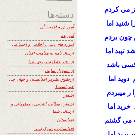
ز می کردم
دسته‌ها
شنید اما
آموزش و اهمیت آن
آموزنده
چون بردم
آموزه های دینی ، اخلاقی و اجتماعی
 تپید اما
ارسال نامه به مقامات افغان
از دفتر خاطرات برای شما
کسی باشد
از مسؤول سایت
دوید اما
ازحقوق بشردر افغانستان و جهان چی
خبر است؟
 ر میبردم
اشعار
اشعار ، مطالب انتخابی ، معلوماتی و
خرید اما
ارسالی شما
 می
گشتم
افغانستان
افغانستان و دموکراسی
پرید اما