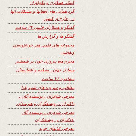
کمک، همکاری و نکوکاران
گرد همایی های افغانها و مشکلات آنها
د ر خارج از کشور
گفتگو با همکاران قلمی ۲۴ ساعت
گفتگو ها و گزارش ها
مجموعه های قلمی هنر خوشنویسی
ونقاشی
محرم ماه پیروزی خون بر شمشیر
مسایل جهان ، منطقه و افغانستان
مشاعره ۲۴ ساعت
مطالب و سروده های شب یلدا
معرفی شاعران ، نویسنده گان ،
داکتران ، روشنفگران و هنرمندان.
معرفی شاعران ، نویسنده گان
،داکتران و روشنفکران
معرفی کتابهای جدید