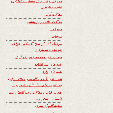
معرفی و تجلیل از مساجد ، اماکن و
عابدات تاریخی
مقالات آزاد
مقالات جالب و پژوهشی
مناجا ت
مناجات
موعظه ای از شیخ الاسلام خواجه
عبدالله « انصاری »
میلاد حضرت محمد ( ص ) مبارک
نامه های سرگشاده
نامه های وارده
نفد ، تقریظ ، دیدگاه ها و مقالات راجع
به کتاب ، فلم ، داستان ، شعر و …
نفد بر کتاب ، مقالات ، دیدگاهها ، فلم ،
داستان ، شعر و …
نمایشگاههای هنری
نیمه شعبان