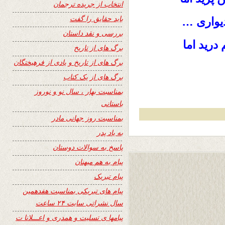
انتخاب از جریده ترجمان
باید حقایق را گفت
دیواری …
بررسی و نقد داستان
رید اما
برگ های از تاریخ
برگ های از تاریخ و یادی از فرهیختگان
برگ های از یک کتاب
بمناسبت بهار ، سال نو و نوروز
باستانی
بمناسبت روز جهانی مادر
به یاد پدر
پاسخ به سوالات دوستان
پیام به هم میهنان
پیام تبریک
پیام های تبریکی بمناسبت هفدهمین
سال نشراتی سایت ۲۴ ساعت
پیامها ی تسلیت و همدری و اعـــلانا ت