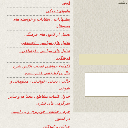
فوتی
اشید.
پیامهای تبریکی
پیشنهادات ، انتقادات و خواسته های
هموطنان
تجلیل از کانون های فرهنگی
تحلیل های سیاسی – اجتماعی
تحلیل های سیاسی ، اجتماعی ،
فرهنگی.
تکملهء حواشی نفحات الانس شرح
حال مولانا جامی قدس سره
جالب ، دیدنی ،خواندنی ، معلوماتی و
شوخی
جدول کلمات متقاطع ، معما ها و سایر
سرگرمی های فکری
جرم ، جنایت ، خونریزی و بی امنیتی
در کشور
جوانان و کودکان