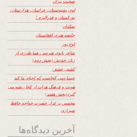
صحبت پیران
لوی پشتونستان، خراسان، هزارستان،
تورکستان و فدرالیزم !
نمکدان
جامعه هنری افغانستان
اوجِ نور
شاعر بانوی هنرمند ، هما طرزی از
زبان خودش (بخش دوم)
کشتی عشق
عیسا دمی کجاست که احیای ما کند
هویت و فرهنگ هرات از کجا ریشه می
گیرد(بخش هفتم)
مخمس بر غزل حضرت خواجه حافظ
شیرازی
آخرین دیدگاه‌ها