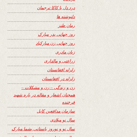
درد دل با کاکا ترجمان
دلنوشته ها
رمان طنز
روز جهانی پدر مبارک
روز جهانی زن مبارکباد
زبان مادری
زراعتی و مالداری
زلزله افغانستان
زلزله در افغانستان
زن و زندگی – زن و مشکلات –
همچنان اشعار و مقاله در باره شهید
فرخنده
سازمان مدافعین کابل
سال نو میلادی
سال نو و نوروز باستانی بشما مبارک