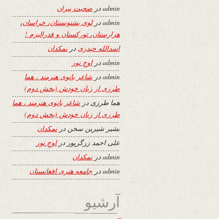
admin
در
صحبت پیران
admin
در
لوی پشتونستان، خراسان،
هزارستان، تورکستان و فدرالیزم !
اسدالله حیدری
در
نمکدان
admin
در
اوجِ نور
admin
در
شاعر بانوی هنرمند ، هما
طرزی از زبان خودش (بخش دوم)
هما طرزی
در
شاعر بانوی هنرمند ، هما
طرزی از زبان خودش (بخش دوم)
بشیر شیرین سخن
در
نمکدان
علی احمد زرگرپور
در
اوجِ نور
admin
در
نمکدان
admin
در
جامعه هنری افغانستان
آرشیو