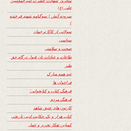
سالروز شهادت حضرت امیرالمؤمنین
علی (ع)
سروده آتش { سوگنامه شهید فرخنده
}
سولاتی از کاکا ترجمان
سیاسی
صحت و سلامتی
طاعات و عبادات تان قبول درگاه حق
طنز
عید همه مبارک
فراخوان ها
فرهنگ کتاب و کتابخوانی٬
فرهنگ مردم
کارتون های عتیق شاهد
کتاب هزار و یک حکایت ادبی تاریخی
کمپاین تفکرُ تحریر و عمل