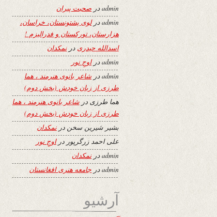
admin
در
صحبت پیران
admin
در
لوی پشتونستان، خراسان،
هزارستان، تورکستان و فدرالیزم !
اسدالله حیدری
در
نمکدان
admin
در
اوجِ نور
admin
در
شاعر بانوی هنرمند ، هما
طرزی از زبان خودش (بخش دوم)
هما طرزی
در
شاعر بانوی هنرمند ، هما
طرزی از زبان خودش (بخش دوم)
بشیر شیرین سخن
در
نمکدان
علی احمد زرگرپور
در
اوجِ نور
admin
در
نمکدان
admin
در
جامعه هنری افغانستان
آرشیو