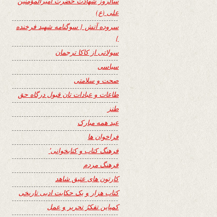
سالروز شهادت حضرت امیرالمؤمنین
علی (ع)
سروده آتش { سوگنامه شهید فرخنده
}
سولاتی از کاکا ترجمان
سیاسی
صحت و سلامتی
طاعات و عبادات تان قبول درگاه حق
طنز
عید همه مبارک
فراخوان ها
فرهنگ کتاب و کتابخوانی٬
فرهنگ مردم
کارتون های عتیق شاهد
کتاب هزار و یک حکایت ادبی تاریخی
کمپاین تفکرُ تحریر و عمل