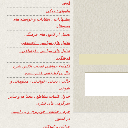
فوتی
پیامهای تبریکی
پیشنهادات ، انتقادات و خواسته های
هموطنان
تجلیل از کانون های فرهنگی
تحلیل های سیاسی – اجتماعی
تحلیل های سیاسی ، اجتماعی ،
فرهنگی.
تکملهء حواشی نفحات الانس شرح
حال مولانا جامی قدس سره
جالب ، دیدنی ،خواندنی ، معلوماتی و
شوخی
جدول کلمات متقاطع ، معما ها و سایر
سرگرمی های فکری
جرم ، جنایت ، خونریزی و بی امنیتی
در کشور
جوانان و کودکان