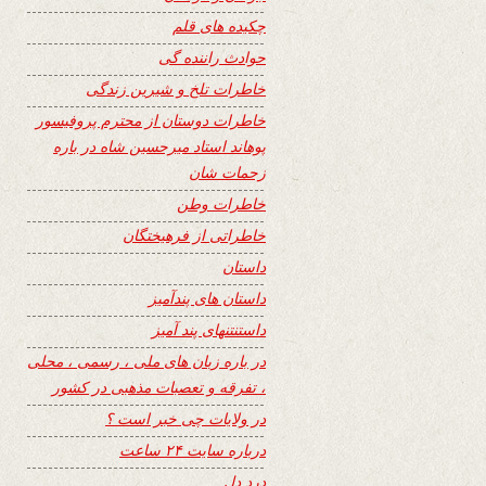
چکیده های قلم
حوادث راننده گی
خاطرات تلخ و شیرین زندگی
خاطرات دوستان از محترم پروفیسور
پوهاند استاد میرحسین شاه در باره
زحمات شان
خاطرات وطن
خاطراتی از فرهیختگان
داستان
داستان های پندآمیز
داستنتنهای پند آمیز
در باره زبان های ملی ، رسمی ، محلی
، تفرقه و تعصبات مذهبی در کشور
در ولایات چی خبر است ؟
درباره سایت ۲۴ ساعت
درد دل