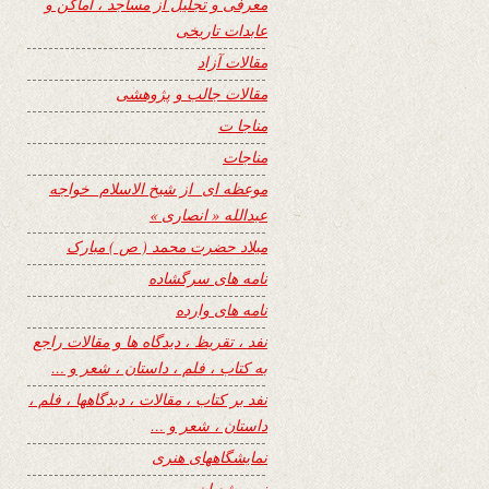
معرفی و تجلیل از مساجد ، اماکن و
عابدات تاریخی
مقالات آزاد
مقالات جالب و پژوهشی
مناجا ت
مناجات
موعظه ای از شیخ الاسلام خواجه
عبدالله « انصاری »
میلاد حضرت محمد ( ص ) مبارک
نامه های سرگشاده
نامه های وارده
نفد ، تقریظ ، دیدگاه ها و مقالات راجع
به کتاب ، فلم ، داستان ، شعر و …
نفد بر کتاب ، مقالات ، دیدگاهها ، فلم ،
داستان ، شعر و …
نمایشگاههای هنری
نیمه شعبان