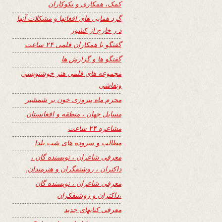
کمک، همکاری و نکوکاران
گرد همایی های افغانها و مشکلات آنها
د ر خارج از کشور
گفتگو با همکاران قلمی ۲۴ ساعت
گفتگو ها و گزارش ها
مجموعه های قلمی هنر خوشنویسی
ونقاشی
محرم ماه پیروزی خون بر شمشیر
مسایل جهان ، منطقه و افغانستان
مشاعره ۲۴ ساعت
مطالب و سروده های شب یلدا
معرفی شاعران ، نویسنده گان ،
داکتران ، روشنفگران و هنرمندان.
معرفی شاعران ، نویسنده گان
،داکتران و روشنفکران
معرفی کتابهای جدید