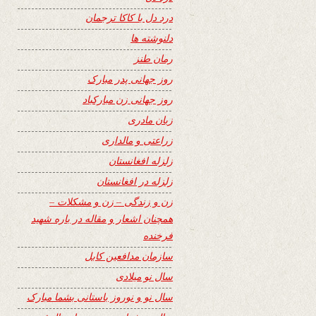
درد دل با کاکا ترجمان
دلنوشته ها
رمان طنز
روز جهانی پدر مبارک
روز جهانی زن مبارکباد
زبان مادری
زراعتی و مالداری
زلزله افغانستان
زلزله در افغانستان
زن و زندگی – زن و مشکلات –
همچنان اشعار و مقاله در باره شهید
فرخنده
سازمان مدافعین کابل
سال نو میلادی
سال نو و نوروز باستانی بشما مبارک