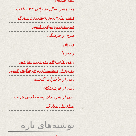
هجدهمین سال نشراتی ۲۴ ساعت
هشتم مارچ روز جهانی زن مبارک
هنرمندان موسیقی کشور
هنری و فرهنگی
ورزش
ویدیو ها
ویدیو های جالب دیدنی و شنیدنی
یاد بود از دانشمندان و فرهنگیان کشور
یادی از خاطرات گذشته
یادی از فرهیختگان
یادی از هنرمندان پنجه طلایی هرات
یلدای تان مبارک
نوشته‌های تازه