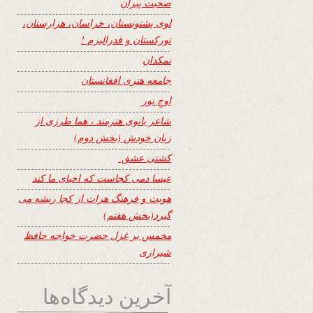
صحبت پیران
لوی پشتونستان، خراسان، هزارستان،
تورکستان و فدرالیزم !
نمکدان
جامعه هنری افغانستان
اوجِ نور
شاعر بانوی هنرمند ، هما طرزی از
زبان خودش (بخش دوم)
کشتی عشق
عیسا دمی کجاست که احیای ما کند
هویت و فرهنگ هرات از کجا ریشه می
گیرد(بخش هفتم)
مخمس بر غزل حضرت خواجه حافظ
شیرازی
آخرین دیدگاه‌ها