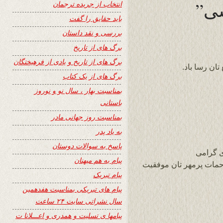
انتخاب از جریده ترجمان
باید حقایق را گفت
بررسی و نقد داستان
برگ های از تاریخ
برگ های از تاریخ و یادی از فرهیختگان
تان رسا باد.
برگ های از یک کتاب
بمناسبت بهار ، سال نو و نوروز
باستانی
بمناسبت روز جهانی مادر
به یاد پدر
پاسخ به سوالات دوستان
ی گرامی
پیام به هم میهنان
مات پرمهر تان موفقیت
پیام تبریک
پیام های تبریکی بمناسبت هفدهمین
سال نشراتی سایت ۲۴ ساعت
پیامها ی تسلیت و همدری و اعـــلانا ت