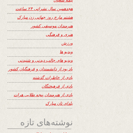
هجدهمین سال نشراتی ۲۴ ساعت
هشتم مارچ روز جهانی زن مبارک
هنرمندان موسیقی کشور
هنری و فرهنگی
ورزش
ویدیو ها
ویدیو های جالب دیدنی و شنیدنی
یاد بود از دانشمندان و فرهنگیان کشور
یادی از خاطرات گذشته
یادی از فرهیختگان
یادی از هنرمندان پنجه طلایی هرات
یلدای تان مبارک
نوشته‌های تازه