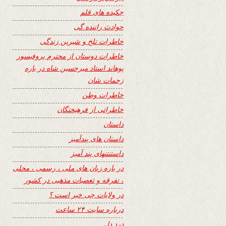
چکیده های قلم
حوادث راننده گی
خاطرات تلخ و شیرین زندگی
خاطرات دوستان از محترم پروفیسور
پوهاند استاد میرحسین شاه در باره
زحمات شان
خاطرات وطن
خاطراتی از فرهیختگان
داستان
داستان های پندآمیز
داستنتنهای پند آمیز
در باره زبان های ملی ، رسمی ، محلی
، تفرقه و تعصبات مذهبی در کشور
در ولایات چی خبر است ؟
درباره سایت ۲۴ ساعت
درد دل