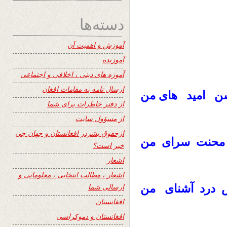
دسته‌ها
آموزش و اهمیت آن
آموزنده
آموزه های دینی ، اخلاقی و اجتماعی
ارسال نامه به مقامات افغان
ن امید های من
از دفتر خاطرات برای شما
از مسؤول سایت
ازحقوق بشردر افغانستان و جهان چی
دل محنت سرای من
خبر است؟
اشعار
اشعار ، مطالب انتخابی ، معلوماتی و
ش درد آشنای من
ارسالی شما
افغانستان
افغانستان و دموکراسی