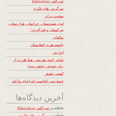
توبرکلوز Tuberculosis
سرگرمی های فکری
صحبت پیران
لوی پشتونستان، خراسان، هزارستان،
تورکستان و فدرالیزم !
نمکدان
جامعه هنری افغانستان
اوجِ نور
شاعر بانوی هنرمند ، هما طرزی از
زبان خودش (بخش دوم)
کشتی عشق
عیسا دمی کجاست که احیای ما کند
آخرین دیدگاه‌ها
admin
در
توبرکلوز Tuberculosis
admin
در
سرگرمی های فکری