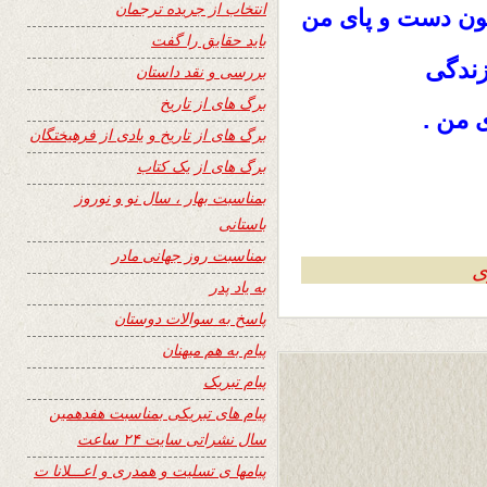
انتخاب از جریده ترجمان
ن دست و پای من
باید حقایق را گفت
ندگی
بررسی و نقد داستان
برگ های از تاریخ
 من .
برگ های از تاریخ و یادی از فرهیختگان
برگ های از یک کتاب
بمناسبت بهار ، سال نو و نوروز
باستانی
بمناسبت روز جهانی مادر
ی
به یاد پدر
پاسخ به سوالات دوستان
پیام به هم میهنان
پیام تبریک
پیام های تبریکی بمناسبت هفدهمین
سال نشراتی سایت ۲۴ ساعت
پیامها ی تسلیت و همدری و اعـــلانا ت