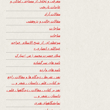
معرفی و تجلیل از مساجد ، اماکن و
عابدات تاریخی
مقالات آزاد
مقالات جالب و پژوهشی
مناجا ت
مناجات
موعظه ای از شیخ الاسلام خواجه
عبدالله « انصاری »
میلاد حضرت محمد ( ص ) مبارک
نامه های سرگشاده
نامه های وارده
نفد ، تقریظ ، دیدگاه ها و مقالات راجع
به کتاب ، فلم ، داستان ، شعر و …
نفد بر کتاب ، مقالات ، دیدگاهها ، فلم ،
داستان ، شعر و …
نمایشگاههای هنری
نیمه شعبان