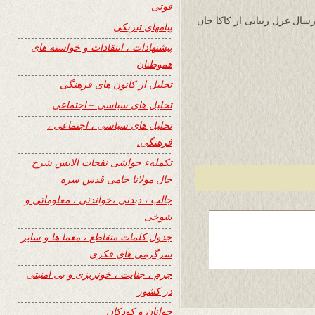
فوتی
رسال غزل زیبایی از کاکا جان
پیامهای تبریکی
پیشنهادات ، انتقادات و خواسته های
هموطنان
تجلیل از کانون های فرهنگی
تحلیل های سیاسی – اجتماعی
تحلیل های سیاسی ، اجتماعی ،
فرهنگی.
تکملهء حواشی نفحات الانس شرح
حال مولانا جامی قدس سره
جالب ، دیدنی ،خواندنی ، معلوماتی و
شوخی
جدول کلمات متقاطع ، معما ها و سایر
سرگرمی های فکری
جرم ، جنایت ، خونریزی و بی امنیتی
در کشور
جوانان و کودکان