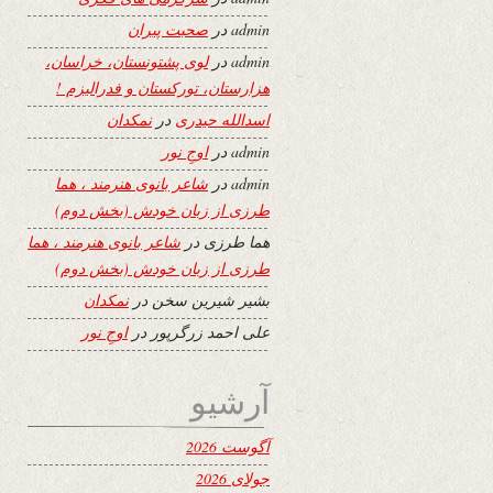
admin
در
صحبت پیران
admin
در
لوی پشتونستان، خراسان،
هزارستان، تورکستان و فدرالیزم !
اسدالله حیدری
در
نمکدان
admin
در
اوجِ نور
admin
در
شاعر بانوی هنرمند ، هما
طرزی از زبان خودش (بخش دوم)
هما طرزی
در
شاعر بانوی هنرمند ، هما
طرزی از زبان خودش (بخش دوم)
بشیر شیرین سخن
در
نمکدان
علی احمد زرگرپور
در
اوجِ نور
آرشیو
آگوست 2026
جولای 2026