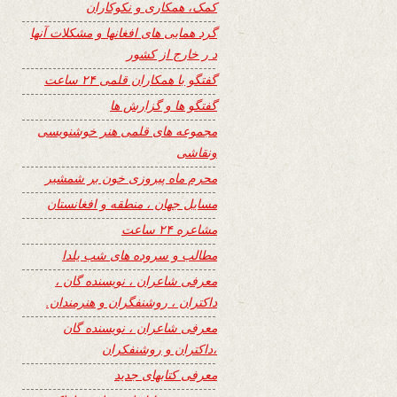
کمک، همکاری و نکوکاران
گرد همایی های افغانها و مشکلات آنها
د ر خارج از کشور
گفتگو با همکاران قلمی ۲۴ ساعت
گفتگو ها و گزارش ها
مجموعه های قلمی هنر خوشنویسی
ونقاشی
محرم ماه پیروزی خون بر شمشیر
مسایل جهان ، منطقه و افغانستان
مشاعره ۲۴ ساعت
مطالب و سروده های شب یلدا
معرفی شاعران ، نویسنده گان ،
داکتران ، روشنفگران و هنرمندان.
معرفی شاعران ، نویسنده گان
،داکتران و روشنفکران
معرفی کتابهای جدید