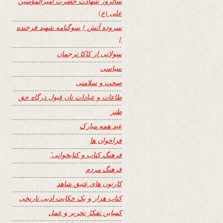
سالروز شهادت حضرت امیرالمؤمنین
علی (ع)
سروده آتش { سوگنامه شهید فرخنده
}
سولاتی از کاکا ترجمان
سیاسی
صحت و سلامتی
طاعات و عبادات تان قبول درگاه حق
طنز
عید همه مبارک
فراخوان ها
فرهنگ کتاب و کتابخوانی٬
فرهنگ مردم
کارتون های عتیق شاهد
کتاب هزار و یک حکایت ادبی تاریخی
کمپاین تفکرُ تحریر و عمل