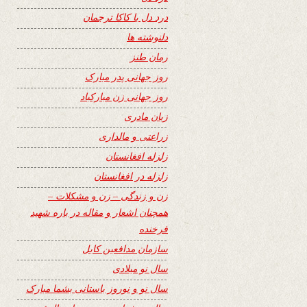
درد دل با کاکا ترجمان
دلنوشته ها
رمان طنز
روز جهانی پدر مبارک
روز جهانی زن مبارکباد
زبان مادری
زراعتی و مالداری
زلزله افغانستان
زلزله در افغانستان
زن و زندگی – زن و مشکلات –
همچنان اشعار و مقاله در باره شهید
فرخنده
سازمان مدافعین کابل
سال نو میلادی
سال نو و نوروز باستانی بشما مبارک