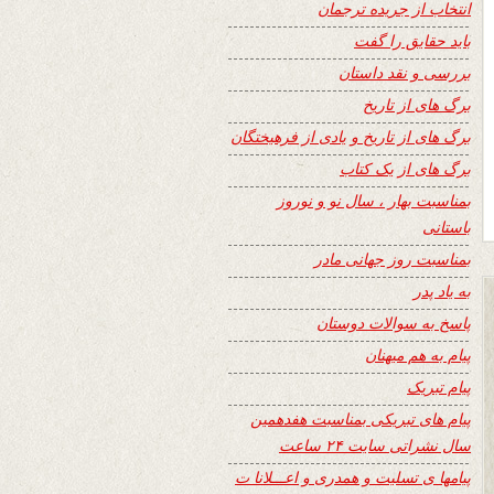
انتخاب از جریده ترجمان
باید حقایق را گفت
بررسی و نقد داستان
برگ های از تاریخ
برگ های از تاریخ و یادی از فرهیختگان
برگ های از یک کتاب
بمناسبت بهار ، سال نو و نوروز
باستانی
بمناسبت روز جهانی مادر
به یاد پدر
پاسخ به سوالات دوستان
پیام به هم میهنان
پیام تبریک
پیام های تبریکی بمناسبت هفدهمین
سال نشراتی سایت ۲۴ ساعت
پیامها ی تسلیت و همدری و اعـــلانا ت