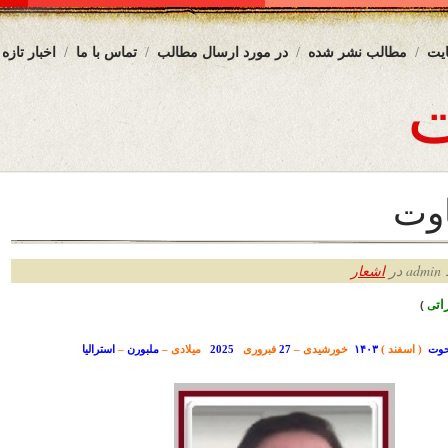
یت
مطالب نشر شده
در مورد ارسال مطالب
تماس با ما
اخبار تازه
اوت
ر
اشعار
ت
ی
)
( اسفند )
۱۴۰۳
خورشیدی –
27
ف
ب
روری
2025
میلادی –
ملبورن
–
استرالیا