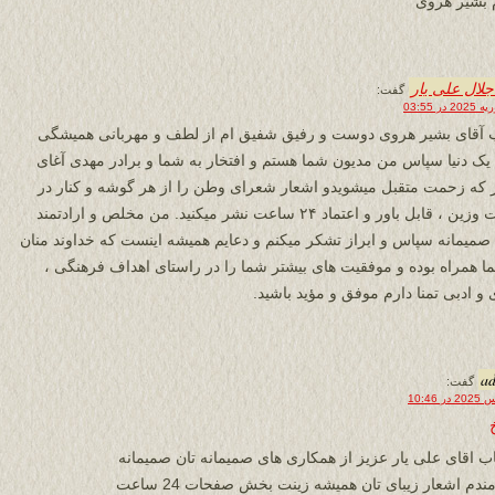
 بشیر هروی
لال علی یار
گفت:
 آقای بشیر هروی دوست و رفیق شفیق ام از لطف و مهربانی همیشگی
یک دنیا سپاس من مدیون شما هستم و افتخار به شما و برادر مهدی آغای
 که زحمت متقبل میشویدو اشعار شعرای وطن را از هر گوشه و کنار در
سایت وزین ، قابل باور و اعتماد ۲۴ ساعت نشر میکنید. من مخلص و ارادتمند
صمیمانه سپاس و ابراز تشکر میکنم و دعایم همیشه اینست که خداوند منان
ما همراه بوده و موفقیت های بیشتر شما را در راستای اهداف فرهنگی ،
 و ادبی تمنا دارم موفق و مؤید باشید.
a
گفت:
ب اقای علی یار عزیز از همکاری های صمیمانه تان صمیمانه
تشکر نموده و آرزومندم اشعار زیبای تان همیشه زینت بخش صفحات 24 ساعت