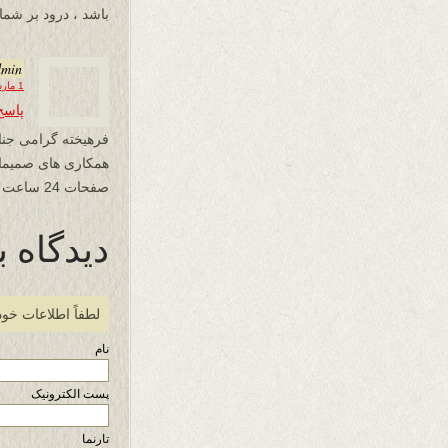
باشد ، درود بر شما.
dmin
1 مارس 2025 در 10:54
پاسخ
فرهیخته گرامی جنا
همکاری های صمیمان
صفحات 24 ساعت باشد. درودبر شما.
دیدگاه ب
لطفاً اطلاعات خود
نام
پست الکترونیک
تارنما