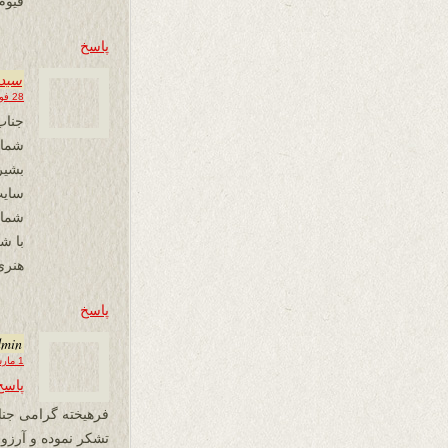
قیوم
پاسخ
سیدج
28 فوریه 2025 در 03:55
جناب
شما 
بشیر
شما 
با ش
هنری
پاسخ
dmin
1 مارس 2025 در 10:46
پاسخ
فرهیخته گرامی جنا