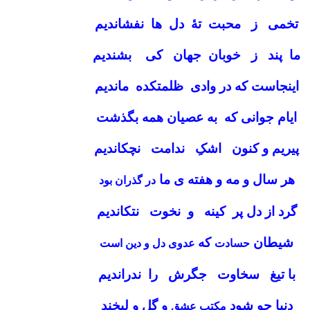
تخمی ز محبت تۀ دل ها نفشاندیم
ما پند ز خوبان جهان کی بشندیم
اینجاست که در وادی ظلمتکده ماندیم
ایام جوانی که به عصیان همه بگذشت
پیریم و کنون اشکِ ندامت نچکاندیم
هر سال و مه و هفته ی ما
در گذران بود
گرد از دل پر کینه و نخوت نتکاندیم
شیطان
که
حسادت
عدوی دل و دین است
با تیغ سخاوت جگرش را ندراندیم
دنیا چو شود
و گل و لبخند
مکتبِ عشق