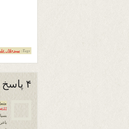
Tags:
سیدجلال علی
۴ پاسخ به “تیغ سخاوت”
dmin
27 فوریه 2025 در 14:52
بسیار
باع