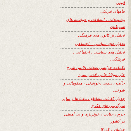
فوتی
پیامهای تبریکی
پیشنهادات ، انتقادات و خواسته های
هموطنان
تجلیل از کانون های فرهنگی
تحلیل های سیاسی – اجتماعی
تحلیل های سیاسی ، اجتماعی ،
فرهنگی.
تکملهء حواشی نفحات الانس شرح
حال مولانا جامی قدس سره
جالب ، دیدنی ،خواندنی ، معلوماتی و
شوخی
جدول کلمات متقاطع ، معما ها و سایر
سرگرمی های فکری
جرم ، جنایت ، خونریزی و بی امنیتی
در کشور
جوانان و کودکان