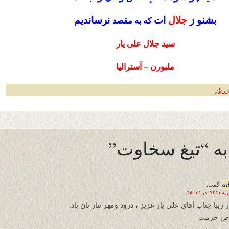
بشنو ز
جلال
ات
نرساندیم
که به مقصد
سید جلال علی یار
ملبورن – آسترالیا
 یار
a
گفت:
 زیبا جناب آقای علی یار عزیز ، درود ومهر نثار تان باد.
رض حرمت