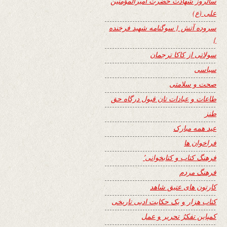
سالروز شهادت حضرت امیرالمؤمنین
علی (ع)
سروده آتش { سوگنامه شهید فرخنده
}
سولاتی از کاکا ترجمان
سیاسی
صحت و سلامتی
طاعات و عبادات تان قبول درگاه حق
طنز
عید همه مبارک
فراخوان ها
فرهنگ کتاب و کتابخوانی٬
فرهنگ مردم
کارتون های عتیق شاهد
کتاب هزار و یک حکایت ادبی تاریخی
کمپاین تفکرُ تحریر و عمل