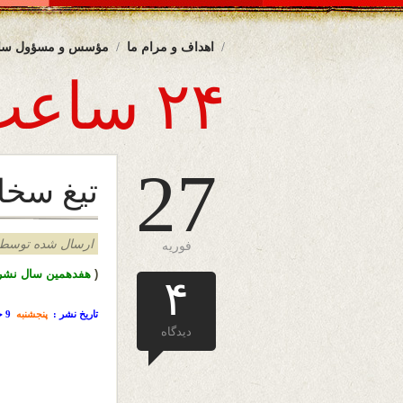
اهداف و مرام ما
مؤسس و مسؤول سا
۲۴ ساعت
27
تیغ سخ
ارسال شده توسط admin د
فوریه
(
هفدهمین سال نشرا
۴
تاریخ نشر :
پنجشنبه
9 حوت
دیدگاه