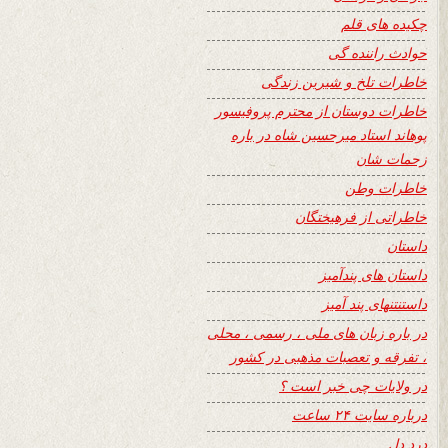
چکیده های قلم
حوادث راننده گی
خاطرات تلخ و شیرین زندگی
خاطرات دوستان از محترم پروفیسور
پوهاند استاد میرحسین شاه در باره
زحمات شان
خاطرات وطن
خاطراتی از فرهیختگان
داستان
داستان های پندآمیز
داستنتنهای پند آمیز
در باره زبان های ملی ، رسمی ، محلی
، تفرقه و تعصبات مذهبی در کشور
در ولایات چی خبر است ؟
درباره سایت ۲۴ ساعت
درد دل