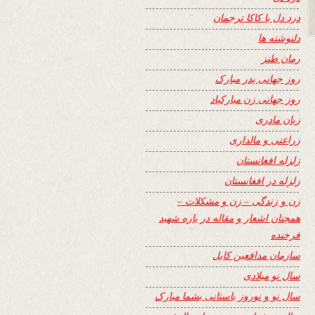
درد دل با کاکا ترجمان
دلنوشته ها
رمان طنز
روز جهانی پدر مبارک
روز جهانی زن مبارکباد
زبان مادری
زراعتی و مالداری
زلزله افغانستان
زلزله در افغانستان
زن و زندگی – زن و مشکلات –
همچنان اشعار و مقاله در باره شهید
فرخنده
سازمان مدافعین کابل
سال نو میلادی
سال نو و نوروز باستانی بشما مبارک