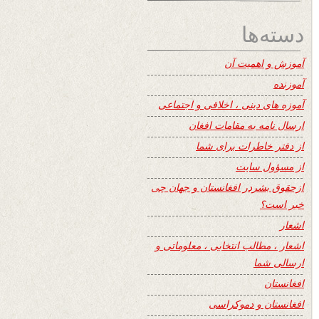
دسته‌ها
آموزش و اهمیت آن
آموزنده
آموزه های دینی ، اخلاقی و اجتماعی
ارسال نامه به مقامات افغان
از دفتر خاطرات برای شما
از مسؤول سایت
ازحقوق بشردر افغانستان و جهان چی
خبر است؟
اشعار
اشعار ، مطالب انتخابی ، معلوماتی و
ارسالی شما
افغانستان
افغانستان و دموکراسی