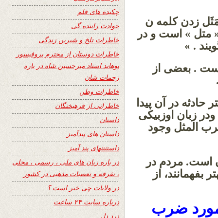
چکیده های قلم
َثَل زدن کلمه ن
حوادث راننده گی
 متل » است و در
خاطرات تلخ و شیرین زندگی
یند . »
خاطرات دوستان از محترم پروفیسور
پوهاند استاد میرحسین شاه در باره
است . بعضی از
زحمات شان
خاطرات وطن
 حادثه در آن پیدا
خاطراتی از فرهیختگان
ودر زبان اوزبیکی
داستان
رب المثل وجود
داستان های پندآمیز
داستنتنهای پند آمیز
 است. مردم در
در باره زبان های ملی ، رسمی ، محلی
 بفهمانند، از
، تفرقه و تعصبات مذهبی در کشور
در ولایات چی خبر است ؟
درباره سایت ۲۴ ساعت
مورد ضرب
درد دل