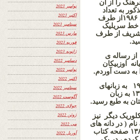
هنگ را از آن
نوامبر 2023
فوزارت مذکور به تعداد
اکتبر 2023
یکهزار جلد به طبع رسید. این اثر در سال ۱۹۸۶از طرف
سپتامبر 2023
ه خط سریلیک
ر شریف از طرف
مارس 2023
ید.
فوریه 2023
ژانویه 2023
سال ۱۹۸۷ عیسوی از رساله ی
دسامبر 2022
نه اوزبیکان
نوامبر 2022
ا به دست آوردم.
اکتبر 2022
رساله ی علمی دوکتورا ی من در سال۱۹۸۷ به زبانهای
سپتامبر 2022
روسی در تاشکند و در سالهای ۲۰۱۰ و ۱۳۹۳ به زبان
آگوست 2022
تان به طبع رسید.
جولای 2022
لوریک دیگر نیز
ژوئن 2022
م ( در دانه های
می 2022
خلق )، ضرب المثلهای اوزبیکی را که در ۱۳۸ صفحه کتاب
آوریل 2022
کرده ، در یک