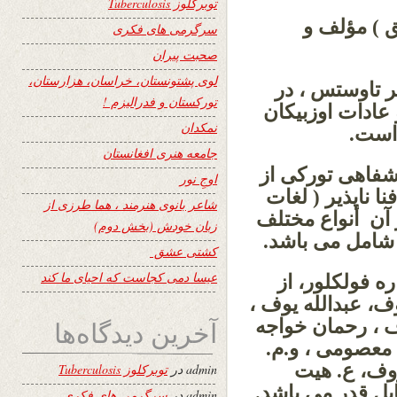
توبرکلوز Tuberculosis
ق ) مؤلف و
سرگرمی های فکری
صحبت پیران
لوی پشتونستان، خراسان، هزارستان،
ر تاوستس ، در
تورکستان و فدرالیزم !
عادات اوزبیکان
نمکدان
 است.
جامعه هنری افغانستان
شفاهی تورکی از
اوجِ نور
ا ناپذیر ( لغات
شاعر بانوی هنرمند ، هما طرزی از
 آن أنواع مختلف
زبان خودش (بخش دوم)
 شامل می باشد.
کشتی عشق
عیسا دمی کجاست که احیای ما کند
ره فولکلور، از
ف، عبدالله یوف ،
 ، رحمان خواجه
آخرین دیدگاه‌ها
 معصومی ، و.م.
وف، ع. هیت
admin
در
توبرکلوز Tuberculosis
بل قدر می باشد.
admin
در
سرگرمی های فکری