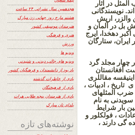
المثل در آثار
هجدهمین سال نشراتی ۲۴ ساعت
ند. نویسندگانی
والزر، اریش
هشتم مارچ روز جهانی زن مبارک
 بل در آلمان و
هنرمندان موسیقی کشور
کبر دهخدا، ایرج
هنری و فرهنگی
 ایران، ستارگان
ورزش
ویدیو ها
ویدیو های جالب دیدنی و شنیدنی
 چهار مجلد گرد
است أفغانستان
یاد بود از دانشمندان و فرهنگیان کشور
 اینیقسه مقاللری
یادی از خاطرات گذشته
 تاریخ ، ادبیات ،
یادی از فرهیختگان
 ضرب المثلهای
یادی از هنرمندان پنجه طلایی هرات
سویدنی به نام
یلدای تان مبارک
ین بار شرایط
ادات ، فولکلور و
نوشته‌های تازه
ه گی دارند ،