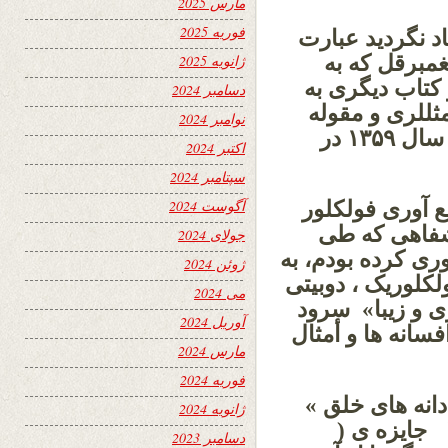
مارس 2025
فوریه 2025
اد نگردید عبارت
غمبرقل که به
ژانویه 2025
 و کتاب دیگری به
دسامبر 2024
ثللری و مقوله
نوامبر 2024
لری » تالیف داکتر عارف عثمانوف که در سال ۱۳۵۹ در
اکتبر 2024
سپتامبر 2024
مع آوری فولکلور
آگوست 2024
 شفاهی که طی
جولای 2024
 کرده بودم، به
ژوئن 2024
لکلوریک ، دوبیتی
می 2024
زی و زیبا» سرود
آوریل 2024
افسانه ها و أمثال
مارس 2024
فوریه 2024
 دانه های خلق »
ژانویه 2024
نامگزاری شده بود . این اثر در سال ۱۳۵۵ جایزه ی (
دسامبر 2023