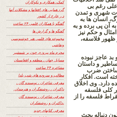
کمک، همکاری و نکوکاران
 علی رغم بی
گرد همایی های افغانها و مشکلات آنها
عات شهری و تمدن
د ر خارج از کشور
گ، انسان ها به
گفتگو با همکاران قلمی ۲۴ ساعت
 آن پی برده و به
گفتگو ها و گزارش ها
مثال و حکم نیز
ز ظهور فلاسفه،
مجموعه های قلمی هنر خوشنویسی
ونقاشی
محرم ماه پیروزی خون بر شمشیر
د عاجز نبوده
مسایل جهان ، منطقه و افغانستان
ساطیر و داستان
مشاعره ۲۴ ساعت
 ساختن ضرب
مطالب و سروده های شب یلدا
ته است. افکار
 دارد. وی اخلاق
معرفی شاعران ، نویسنده گان ،
ور کلی فلسفه
داکتران ، روشنفگران و هنرمندان.
اط فلسفه را از
معرفی شاعران ، نویسنده گان
،داکتران و روشنفکران
معرفی کتابهای جدید
ن دنباله بحث