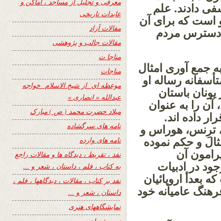
معرفی و تجلیل از مساجد ، اماکن و
فی دادند. علم
عابدات تاریخی
است که برای آن
مقالات آزاد
ر دسترس مردم
مقالات جالب و پژوهشی
مناجا ت
ه جمع آوری امثال
مناجات
أسفانه رساله او
موعظه ای از شیخ الاسلام خواجه
 یونان باستان
عبدالله « انصاری »
آن را به عنوان
میلاد حضرت محمد ( ص ) مبارک
ر داده اند.
نامه های سرگشاده
 ترِنس، هوراس و
نامه های وارده
ثال و حکم نموده
یرامون آن
نفد ، تقریظ ، دیدگاه ها و مقالات راجع
جود در ادبیات
به کتاب ، فلم ، داستان ، شعر و …
 بعدأ اروپائیان
نفد بر کتاب ، مقالات ، دیدگاهها ، فلم ،
فرهنگ عامیانه خود
داستان ، شعر و …
نمایشگاههای هنری
نیمه شعبان