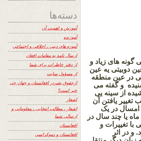
دسته‌ها
آموزش و اهمیت آن
آموزنده
آموزه های دینی ، اخلاقی و اجتماعی
ارسال نامه به مقامات افغان
ی گونه های زیاد و
از دفتر خاطرات برای شما
ن دوبیتی یه عین
از مسؤول سایت
ی در عین منطقه
ازحقوق بشردر افغانستان و جهان چی
نیده و گفته می
خبر است؟
یده از سینه یی
اشعار
 تغییر یافتن آن
امسال در یک
اشعار ، مطالب انتخابی ، معلوماتی و
اه یا چند سال در
ارسالی شما
با تغییرات و
افغانستان
و در اثر
افغانستان و دموکراسی
 زبان دیگر منتقل