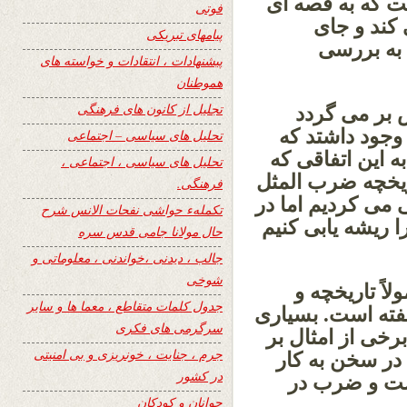
 که به قصه ای
فوتی
 کند و جای
پیامهای تبریکی
 به بررسی
پیشنهادات ، انتقادات و خواسته های
هموطنان
تجلیل از کانون های فرهنگی
ش بر می گردد
 وجود داشتد که
تحلیل های سیاسی – اجتماعی
 این اتفاقی که
تحلیل های سیاسی ، اجتماعی ،
ریخچه ضرب المثل
فرهنگی.
 می کردیم اما در
تکملهء حواشی نفحات الانس شرح
ریشه یابی کنیم
حال مولانا جامی قدس سره
جالب ، دیدنی ،خواندنی ، معلوماتی و
شوخی
اً تاریخچه و
جدول کلمات متقاطع ، معما ها و سایر
هفته است. بسیاری
سرگرمی های فکری
 برخی از امثال بر
جرم ، جنایت ، خونریزی و بی امنیتی
در سخن به کار
در کشور
ست و ضرب در
جوانان و کودکان