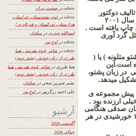
admin
در
صحبت پیران
الیف دوکتور
admin
در
لوی پشتونستان، خراسان،
عنایت الله شهرانیست. این اثر گرانبها در سال ۲۰۰۱
هزارستان، تورکستان و فدرالیزم !
چاپ یافته است .
اسدالله حیدری
در
نمکدان
ل گرد آوری
admin
در
اوجِ نور
admin
در
شاعر بانوی هنرمند ، هما
و متلونه ) یا (
طرزی از زبان خودش (بخش دوم)
ده است.این
هما طرزی
در
شاعر بانوی هنرمند ، هما
 در زبان پشتو،
طرزی از زبان خودش (بخش دوم)
تشکیل میدهد.
بشیر شیرین سخن
در
نمکدان
علی احمد زرگرپور
در
اوجِ نور
رن پیش مجموعه ی
یلی ارزنده بود .
آرشیو
ان صدقی هنگامی
که مدیر روزنامه ی انیس بود درسال ۱۳۲۶ خورشیدی در هر
آگوست 2026
جولای 2026