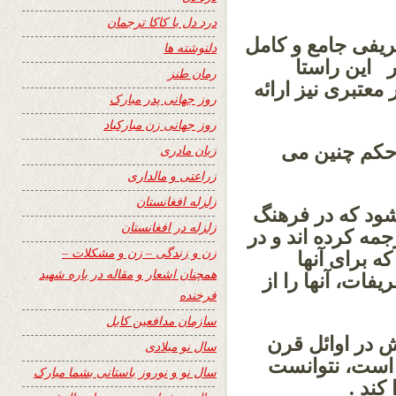
درد دل با کاکا ترجمان
ریفی جامع و کامل
دلنوشته ها
ر این راستا
رمان طنز
معتبری نیز ارائه
روز جهانی پدر مبارک
روز جهانی زن مبارکباد
 حکم چنین می
زبان مادری
زراعتی و مالداری
زلزله افغانستان
ود که در فرهنگ
زلزله در افغانستان
مه کرده اند و در
زن و زندگی – زن و مشکلات –
 برای آنها
همچنان اشعار و مقاله در باره شهید
یفات، آنها را از
فرخنده
سازمان مدافعین کابل
 در اوائل قرن
سال نو میلادی
 است، نتوانست
سال نو و نوروز باستانی بشما مبارک
کند .