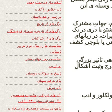
انتخاب از جریده ترجمان
د وسیله ی این
باید حقایق را گفت
بررسی و نقد داستان
هم، جهاتِ مشترک
برگ های از تاریخ
شتو یا دری در یک
برگ های از تاریخ و یادی از فرهیختگان
رات، در زبانهای
برگ های از یک کتاب
تانی یا بلوچی کشف
بمناسبت بهار ، سال نو و نوروز
باستانی
بمناسبت روز جهانی مادر
ی تاثیر بزرگی
درج وثبت اشکال
به یاد پدر
پاسخ به سوالات دوستان
پیام به هم میهنان
پیام تبریک
ولکلور و ادب
پیام های تبریکی بمناسبت هفدهمین
سال نشراتی سایت ۲۴ ساعت
پیامها ی تسلیت و همدری و اعـــلانا ت