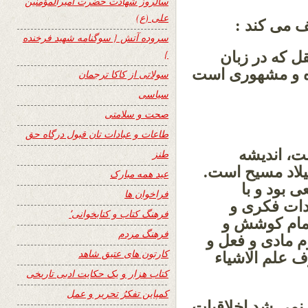
سالروز شهادت حضرت امیرالمؤمنین
علی (ع)
ف می کند :
سروده آتش { سوگنامه شهید فرخنده
}
ل که در زبان
ه و مشهوری است
سولاتی از کاکا ترجمان
سیاسی
صحت و سلامتی
طاعات و عبادات تان قبول درگاه حق
ت، اندیشه
طنز
یلاد مسیح است.
عید همه مبارک
 بود و با
فراخوان ها
ادات فکری و
فرهنگ کتاب و کتابخوانی٬
تمام کوشش و
فرهنگ مردم
م مادی و فعل و
کارتون های عتیق شاهد
ف علم الاشیاء
کتاب هزار و یک حکایت ادبی تاریخی
کمپاین تفکرُ تحریر و عمل
نمی شد اخلاقیات