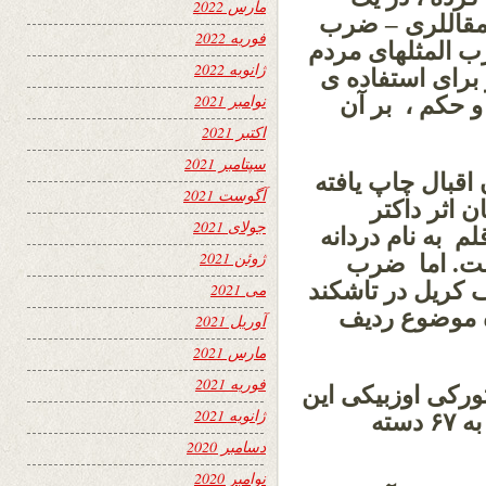
مارس 2022
مقاللری – ضرب
فوریه 2022
ب المثلهای مردم
ژانویه 2022
 برای استفاده ی
نوامبر 2021
 حکم ، بر آن
اکتبر 2021
سپتامبر 2021
اقبال چاپ یافته
آگوست 2021
 اثر داکتر
جولای 2021
م به نام دردانه
ژوئن 2021
است. اما ضرب
ف کریل در تاشکند
می 2021
اه موضوع ردیف
آوریل 2021
مارس 2021
فوریه 2021
ورکی اوزبیکی این
ژانویه 2021
قلم نظر به موضوع ردیف بندی گردیده ، به ۶۷ دسته
دسامبر 2020
نوامبر 2020