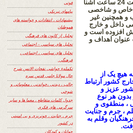
برای آن عده از خوانندگانی که تازه با سایت 24 ساعت آشنا
فوتی
 خاص و شاخصی
پیامهای تبریکی
 و همچنین غیر
پیشنهادات ، انتقادات و خواسته های
ی داخل و خارج
هموطنان
ش افزوده است و
تجلیل از کانون های فرهنگی
 عنوان اهداف و
تحلیل های سیاسی – اجتماعی
تحلیل های سیاسی ، اجتماعی ،
فرهنگی.
تکملهء حواشی نفحات الانس شرح
ه هیچ یک از
حال مولانا جامی قدس سره
ارج کشور ارتباط
جالب ، دیدنی ،خواندنی ، معلوماتی و
شور عزیز و
شوخی
بدون هر نوع
جدول کلمات متقاطع ، معما ها و سایر
 ، منطقوی و
سرگرمی های فکری
لم ، جرم و جنایت
جرم ، جنایت ، خونریزی و بی امنیتی
رهنگیان وقلم به
در کشور
فت.
جوانان و کودکان