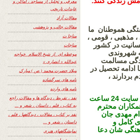
مش زندگی کنند.
معرفی و تجلیل از مساجد ، اماکن و
عابدات تاریخی
مقالات آزاد
مقالات جالب و پژوهشی
بستگی هموطنان ما
مناجا ت
، مذهبی ، قومی ،
سانیت در کشور
مناجات
ه شهروندی
موعظه ای از شیخ الاسلام خواجه
ندگی مسالمت
عبدالله « انصاری »
ا ادامه تحصیل در
میلاد حضرت محمد ( ص ) مبارک
بردارند ،
نامه های سرگشاده
نامه های وارده
در اخیر یکبار دیگر هفدهمین بهار نشراتی سایت 24 ساعت
نفد ، تقریظ ، دیدگاه ها و مقالات راجع
همکاران محترم
به کتاب ، فلم ، داستان ، شعر و …
ی ام مهدی جان
نفد بر کتاب ، مقالات ، دیدگاهها ، فلم ،
ی کامل و
داستان ، شعر و …
هنگی شان دعا
نمایشگاههای هنری
نیمه شعبان