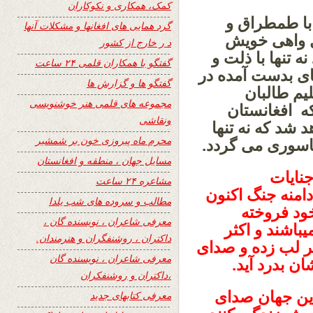
کمک، همکاری و نکوکاران
 با طمطراق و
گرد همایی های افغانها و مشکلات آنها
ل واهی خویش
د ر خارج از کشور
ه تنها با ذلت و
گفتگو با همکاران قلمی ۲۴ ساعت
های بدست آمده در
گفتگو ها و گزارش ها
لیم طالبان
مجموعه های قلمی هنر خوشنویسی
که افغانستان
ونقاشی
د شد که نه تنها
محرم ماه پیروزی خون بر شمشیر
ناسوری می گردد.
مسایل جهان ، منطقه و افغانستان
جنایات
مشاعره ۲۴ ساعت
امنه جنگ اکنون
مطالب و سروده های شب یلدا
ود فروخته
معرفی شاعران ، نویسنده گان ،
باشند و اکثر
داکتران ، روشنفگران و هنرمندان.
 لب زده و صدای
معرفی شاعران ، نویسنده گان
ان بدرد آید.
،داکتران و روشنفکران
این جهان صدای
معرفی کتابهای جدید