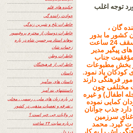
رد توجه اغلب
چکیده های قلم
حوادث راننده گی
خاطرات تلخ و شیرین زندگی
ده گان ،
خاطرات دوستان از محترم پروفیسور
 کشور ما بدور
پوهاند استاد میرحسین شاه در باره
میز گرد ۲۴ ساعت و یا بعباره ای در زیر سقف 24 ساعت
زحمات شان
ای پیگیر مدیر
خاطرات وطن
 مؤفقیت جناب
در بخش مطبوعات
خاطراتی از فرهیختگان
ودکان یاد نمود.
داستان
مور فرهنگی دارند
داستان های پندآمیز
ات مختلفی چون
داستنتنهای پند آمیز
جله اطفال) و غیره
در باره زبان های ملی ، رسمی ، محلی
دان کمایی نموده
، تفرقه و تعصبات مذهبی در کشور
واسته های که ۲۴ساعت دارد جذب جوانان
در ولایات چی خبر است ؟
 غنای سرزمین
ت گیرد. محمد
درباره سایت ۲۴ ساعت
نگی اش را به کار
درد دل