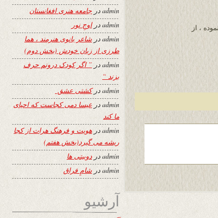
admin
در
جامعه هنری افغانستان
admin
در
اوجِ نور
وده ، از
admin
در
شاعر بانوی هنرمند ، هما
طرزی از زبان خودش (بخش دوم)
admin
در
” اگر کودک درونم حرف
بزند “
admin
در
کشتی عشق
admin
در
عیسا دمی کجاست که احیای
ما کند
admin
در
هویت و فرهنگ هرات از کجا
ریشه می گیرد(بخش هفتم)
admin
در
دوبیتی ها
admin
در
شامِ فراق
آرشیو