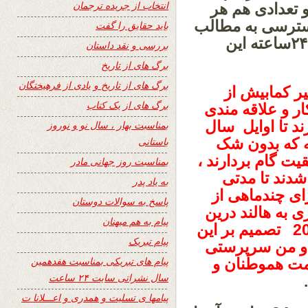
انتخاب از جریده ترجمان
و تعدادی هم هر
 دسترسی به مطالب
باید حقایق را گفت
جدید بلادرنگ آنرا نشر نمایم ، یعنی بطور ۲۴ساعته این
بررسی و نقد داستان
برگ های از تاریخ
برگ های از تاریخ و یادی از فرهیختگان
یر کمابیش از
برگ های از یک کتاب
ر و علاقه مندی
ند تا اوایل سال
بمناسبت بهار ، سال نو و نوروز
قه که بدون شک
باستانی
یت گام بردارند ،
بمناسبت روز جهانی مادر
 شدند تا مدتی
به یاد پدر
ای چندماهی از
پاسخ به سوالات دوستان
ی به هالند درین
پیام به هم میهنان
مورد صحبت نمودیم و از ماه سپتامبر 2023 تصمیم بر این
پیام تبریک
ه و من سرپرستی
پیام های تبریکی بمناسبت هفدهمین
دمت هموطنان و
سال نشراتی سایت ۲۴ ساعت
.
پیامها ی تسلیت و همدری و اعـــلانا ت