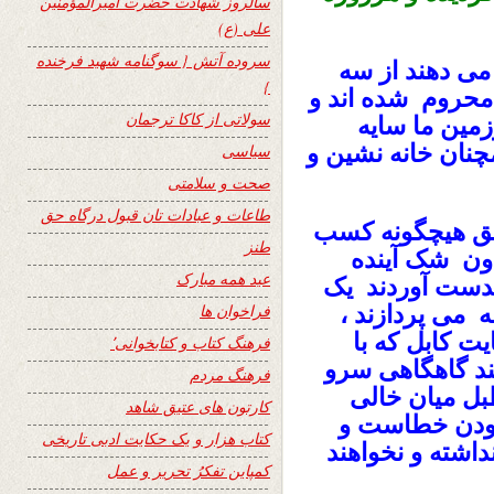
سالروز شهادت حضرت امیرالمؤمنین
علی (ع)
سروده آتش { سوگنامه شهید فرخنده
 می دهند از سه
}
حروم شده اند و
سولاتی از کاکا ترجمان
مین ما سایه
چنان خانه نشین و
سیاسی
صحت و سلامتی
طاعات و عبادات تان قبول درگاه حق
د حق هیچگونه کسب
طنز
دون شک آینده
عید همه مبارک
بدست آوردند یک
ه می پردازند ،
فراخوان ها
ت کابل که با
فرهنگ کتاب و کتابخوانی٬
ند گاهگاهی سرو
فرهنگ مردم
بل میان خالی
کارتون های عتیق شاهد
مودن خطاست و
کتاب هزار و یک حکایت ادبی تاریخی
داشته و نخواهند
کمپاین تفکرُ تحریر و عمل