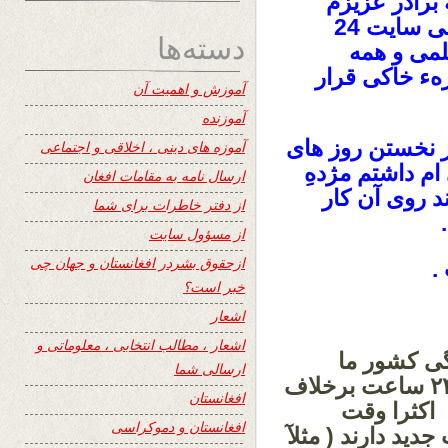
برادر عزیزم
مهدی جان بشیر مؤسس و مسئول عمومی سایت 24
دسته‌ها
لمی و همه
هء خاکی قرار
آموزش و اهمیت آن
آموزنده
 نخستن روز های
آموزه های دینی ، اخلاقی و اجتماعی
 ام داشتم
مژدهِ
ارسال نامه به مقامات افغان
د روی آن کار
از دفتر خاطرات برای شما
از مسؤول سایت
ازحقوق بشردر افغانستان و جهان چی
خبر است؟
اشعار
اشعار ، مطالب انتخابی ، معلوماتی و
گی کشور ما
ارسالی شما
داشتند اضافه نمودند که میخواهم سایت ۲۴ ساعت برخلاف
افغانستان
اکثرا وقت
افغانستان و دموکراسی
ید دارند ( مثلآ