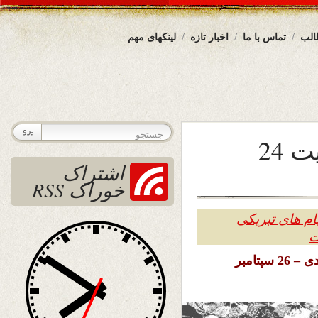
الب
تماس با ما
اخبار تازه
لینکهای مهم
هفدهمین بهار نشراتی سایت 24
اشتراک
خوراک RSS
ام های تبریکی
تاریخ نشر : پنجشنبه 5 میزان ( مهر ) ۱۴۰۳ خورشیدی – 26 سپتامبر