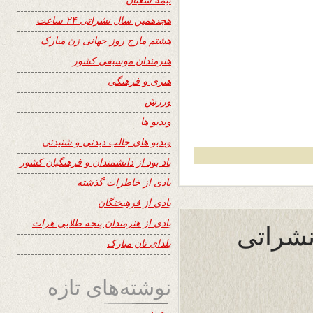
هجدهمین سال نشراتی ۲۴ ساعت
هشتم مارچ روز جهانی زن مبارک
هنرمندان موسیقی کشور
هنری و فرهنگی
ورزش
ویدیو ها
ویدیو های جالب دیدنی و شنیدنی
یاد بود از دانشمندان و فرهنگیان کشور
یادی از خاطرات گذشته
یادی از فرهیختگان
یادی از هنرمندان پنجه طلایی هرات
 نشراتی
یلدای تان مبارک
نوشته‌های تازه