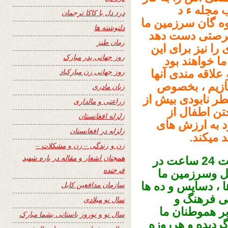
 مجله ء د
درد دل با کاکا ترجمان
وه گان سرزمین ما
دلنوشته ها
 فرصتی دست دهد
رمان طنز
اعت صفحه ای را نیز برای این
روز جهانی پدر مبارک
ا خواهند بود
روز جهانی زن مبارکباد
لاقه مندی آنها
سازیم ، بخصوص
زبان مادری
ر نابودی بیش از
زراعتی و مالداری
تن اطفال از
زلزله افغانستان
د به ارزش های
زلزله در افغانستان
 میکند.
زن و زندگی – زن و مشکلات –
همچنان اشعار و مقاله در باره شهید
و اما تجلیل از هفدهمین بهار نشراتی سایت 24 ساعت در
فرخنده
ل وسرزمین ما
 ، دسایس و ده ها
سازمان مدافعین کابل
ی فرهنگ و
سال نو میلادی
ر هموطنان ما
سال نو و نوروز باستانی بشما مبارک
ردیده و هرروزه