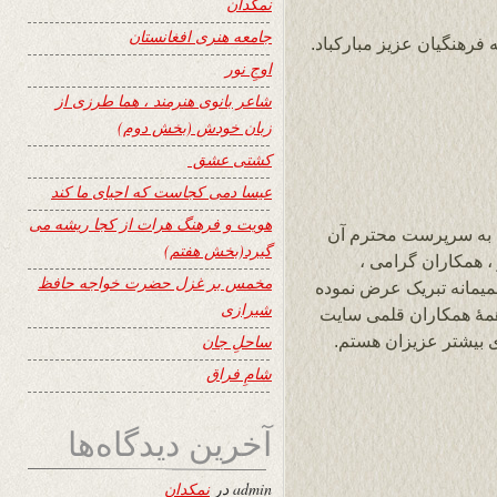
نمکدان
جامعه هنری افغانستان
اوجِ نور
شاعر بانوی هنرمند ، هما طرزی از
زبان خودش (بخش دوم)
کشتی عشق
عیسا دمی کجاست که احیای ما کند
هویت و فرهنگ هرات از کجا ریشه می
نشراتی سایت ۲۴ ساعت را به سرپرست محترم آن
گیرد(بخش هفتم)
 همکاران گرامی ،
مخمس بر غزل حضرت خواجه حافظ
یمانه تبریک عرض نموده
شیرازی
مهٔ همکاران قلمی سایت
ی بیشتر عزیزان هستم.
ساحلِ جان
شامِ فراق
آخرین دیدگاه‌ها
admin
در
نمکدان