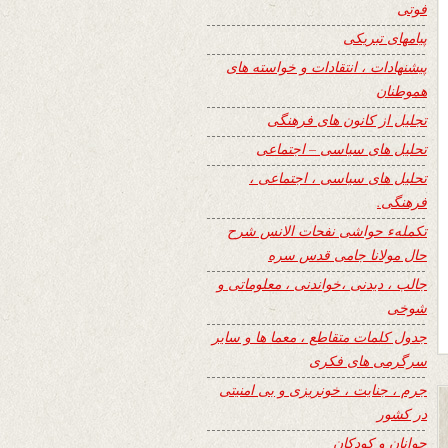
فوتی
پیامهای تبریکی
پیشنهادات ، انتقادات و خواسته های
هموطنان
تجلیل از کانون های فرهنگی
تحلیل های سیاسی – اجتماعی
تحلیل های سیاسی ، اجتماعی ،
فرهنگی.
تکملهء حواشی نفحات الانس شرح
حال مولانا جامی قدس سره
جالب ، دیدنی ،خواندنی ، معلوماتی و
شوخی
جدول کلمات متقاطع ، معما ها و سایر
سرگرمی های فکری
جرم ، جنایت ، خونریزی و بی امنیتی
در کشور
جوانان و کودکان