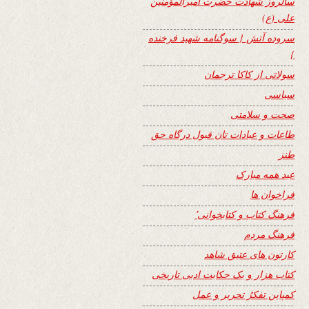
سالروز شهادت حضرت امیرالمؤمنین
علی (ع)
سروده آتش { سوگنامه شهید فرخنده
}
سولاتی از کاکا ترجمان
سیاسی
صحت و سلامتی
طاعات و عبادات تان قبول درگاه حق
طنز
عید همه مبارک
فراخوان ها
فرهنگ کتاب و کتابخوانی٬
فرهنگ مردم
کارتون های عتیق شاهد
کتاب هزار و یک حکایت ادبی تاریخی
کمپاین تفکرُ تحریر و عمل