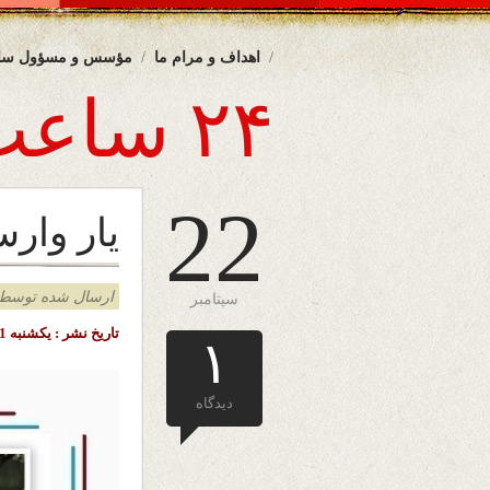
اهداف و مرام ما
مؤسس و مسؤول سا
۲۴ ساعت
22
یار وارس
ارسال شده توسط admin د
سپتامبر
تاریخ نشر : یکشنبه 1 میزان ( مهر ) ۱۴۰۳ خورشیدی – 22 سپتامبر ۲۰۲۴ میلادی – ملبورن – استرالیا
۱
دیدگاه