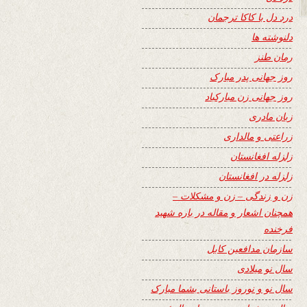
درد دل با کاکا ترجمان
دلنوشته ها
رمان طنز
روز جهانی پدر مبارک
روز جهانی زن مبارکباد
زبان مادری
زراعتی و مالداری
زلزله افغانستان
زلزله در افغانستان
زن و زندگی – زن و مشکلات –
همچنان اشعار و مقاله در باره شهید
فرخنده
سازمان مدافعین کابل
سال نو میلادی
سال نو و نوروز باستانی بشما مبارک