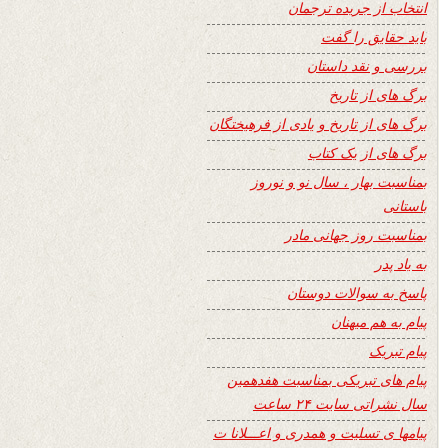
انتخاب از جریده ترجمان
باید حقایق را گفت
بررسی و نقد داستان
برگ های از تاریخ
برگ های از تاریخ و یادی از فرهیختگان
برگ های از یک کتاب
بمناسبت بهار ، سال نو و نوروز
باستانی
بمناسبت روز جهانی مادر
به یاد پدر
پاسخ به سوالات دوستان
پیام به هم میهنان
پیام تبریک
پیام های تبریکی بمناسبت هفدهمین
سال نشراتی سایت ۲۴ ساعت
پیامها ی تسلیت و همدری و اعـــلانا ت