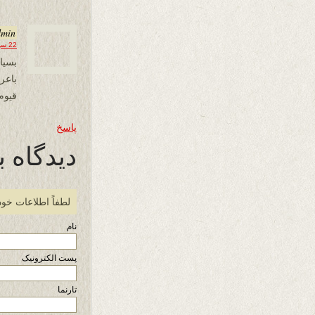
dmin
22 سپتامبر 2024 در 14:44
بسیا
باع
قیوم
پاسخ
دیدگاه ب
لطفاً اطلاعات خود
نام
پست الکترونیک
تارنما