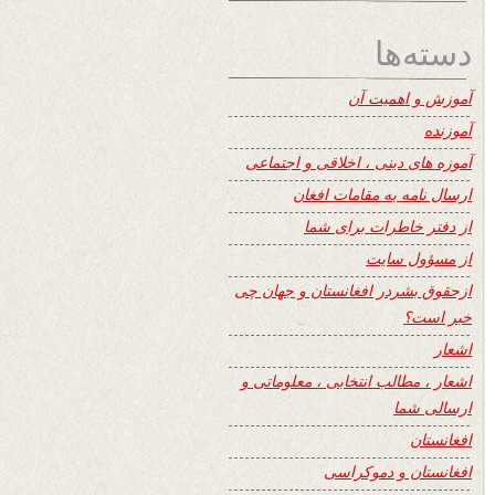
دسته‌ها
آموزش و اهمیت آن
آموزنده
آموزه های دینی ، اخلاقی و اجتماعی
ارسال نامه به مقامات افغان
از دفتر خاطرات برای شما
از مسؤول سایت
ازحقوق بشردر افغانستان و جهان چی
خبر است؟
اشعار
اشعار ، مطالب انتخابی ، معلوماتی و
ارسالی شما
افغانستان
افغانستان و دموکراسی