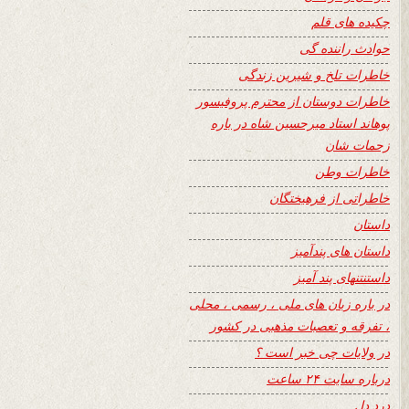
چکیده های قلم
حوادث راننده گی
خاطرات تلخ و شیرین زندگی
خاطرات دوستان از محترم پروفیسور
پوهاند استاد میرحسین شاه در باره
زحمات شان
خاطرات وطن
خاطراتی از فرهیختگان
داستان
داستان های پندآمیز
داستنتنهای پند آمیز
در باره زبان های ملی ، رسمی ، محلی
، تفرقه و تعصبات مذهبی در کشور
در ولایات چی خبر است ؟
درباره سایت ۲۴ ساعت
درد دل