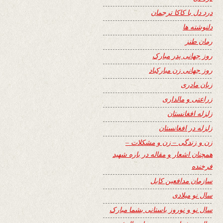
درد دل با کاکا ترجمان
دلنوشته ها
رمان طنز
روز جهانی پدر مبارک
روز جهانی زن مبارکباد
زبان مادری
زراعتی و مالداری
زلزله افغانستان
زلزله در افغانستان
زن و زندگی – زن و مشکلات –
همچنان اشعار و مقاله در باره شهید
فرخنده
سازمان مدافعین کابل
سال نو میلادی
سال نو و نوروز باستانی بشما مبارک