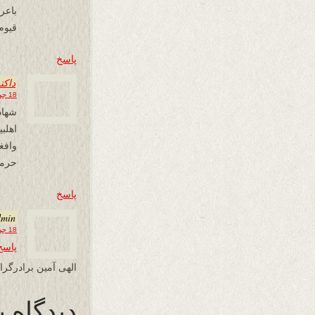
باع
قیوم
پاسخ
داکت
18 جولای 2024 در 10:20
شهاد
اهلب
وافغا
حرمت
پاسخ
dmin
18 جولای 2024 در 11:00
پاسخ
الهی آمین برادرگر
دیدگاه ب