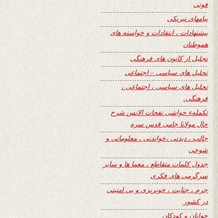
فوتی
پیامهای تبریکی
پیشنهادات ، انتقادات و خواسته های
هموطنان
تجلیل از کانون های فرهنگی
تحلیل های سیاسی – اجتماعی
تحلیل های سیاسی ، اجتماعی ،
فرهنگی.
تکملهء حواشی نفحات الانس شرح
حال مولانا جامی قدس سره
جالب ، دیدنی ،خواندنی ، معلوماتی و
شوخی
جدول کلمات متقاطع ، معما ها و سایر
سرگرمی های فکری
جرم ، جنایت ، خونریزی و بی امنیتی
در کشور
جوانان و کودکان