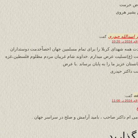
رض حرمت
 بشیر هروی
ر اسدالله حیدری
گفت:
ت همه شهدای کربلا را برای تمام مسلمین جهان اخصاًخدمت دوستداران
یت (ع)تسلیت عرض میدارم .خداوند شام غریبان مردم مظلوم فلسطین،غزه
نستان عزیز ما را به پایان برساند .با عرض
 داکتر حیدری
a
گفت:
امی ام داکتر صاحب ، بامید آرامش و صلح در سراسر جهان .
گذارید