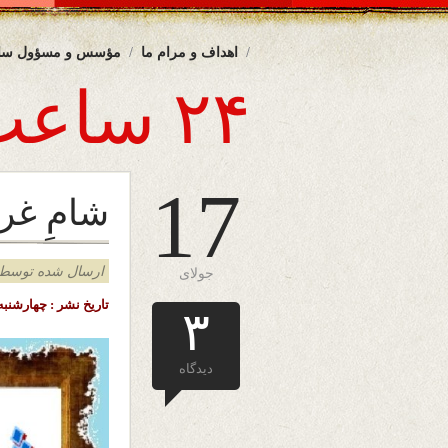
اهداف و مرام ما
مؤسس و مسؤول سا
۲۴ ساعت
17
شامِ غری
ارسال شده توسط admin د
جولای
تاریخ نشر : چهارشنبه 27 سرطان ( تیر ) ۱۴۰۳ خورشیدی – 17 جولای ۲۰۲۴ میلادی – ملبورن – استر
۳
دیدگاه