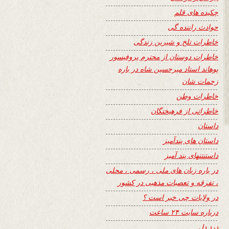
چکیده های قلم
حوادث راننده گی
خاطرات تلخ و شیرین زندگی
خاطرات دوستان از محترم پروفیسور
پوهاند استاد میرحسین شاه در باره
زحمات شان
خاطرات وطن
خاطراتی از فرهیختگان
داستان
داستان های پندآمیز
داستنتنهای پند آمیز
در باره زبان های ملی ، رسمی ، محلی
، تفرقه و تعصبات مذهبی در کشور
در ولایات چی خبر است ؟
درباره سایت ۲۴ ساعت
درد دل