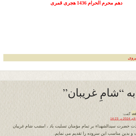
دهم محرم الحرام 1436 هجری قمری
روی
a
گفت:
ت حضرت سیدالشهداء بر تمام مؤمنان تسلیت باد ، امشب شام غریبان
و بدین مناسب این سروده را تقدیم می نمایم.