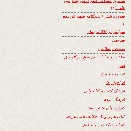
سالروز شهادت حضرت امیرالمؤمنین
علی (ع)
سروده آتش { سوگنامه شهید فرخنده
}
سولاتی از کاکا ترجمان
سیاسی
صحت و سلامتی
طاعات و عبادات تان قبول درگاه حق
طنز
عید همه مبارک
فراخوان ها
فرهنگ کتاب و کتابخوانی٬
فرهنگ مردم
کارتون های عتیق شاهد
کتاب هزار و یک حکایت ادبی تاریخی
کمپاین تفکرُ تحریر و عمل