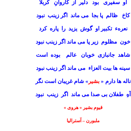
او سفیری بود دلیر از کاروانِ کربلا
کاخ ظالم پا بجا می ماند اگر زینب نبود
نعرهء تکبیر او گوش یزید را پاره کرد
خون مظلوم زیر پا می ماند اگر زینب نبود
شاهد جانبازی خوبان عالم بوده است
سینه ها بیت العزاء می ماند اگر زینب نبود
ناله ها دارم «
بشیر
» شام غریبان است نگر
آهِ طفلان بی صدا می ماند اگر زینب نبود
قیوم بشیر « هروی »
ملبورن – آسترالیا