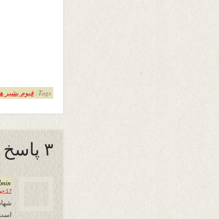
Tags:
قیوم بشیر ه
۳ پاسخ به “شامِ غریبان”
dmin
17 جولای 2024 در 14:23
شهاد
است 