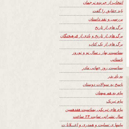
انتخاب از جریده ترجمان
باید حقایق را گفت
بررسی و نقد داستان
برگ های از تاریخ
برگ های از تاریخ و یادی از فرهیختگان
برگ های از یک کتاب
بمناسبت بهار ، سال نو و نوروز
باستانی
بمناسبت روز جهانی مادر
به یاد پدر
پاسخ به سوالات دوستان
پیام به هم میهنان
پیام تبریک
پیام های تبریکی بمناسبت هفدهمین
سال نشراتی سایت ۲۴ ساعت
پیامها ی تسلیت و همدری و اعـــلانا ت