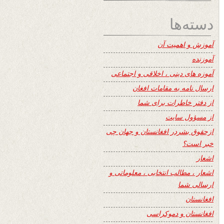
دسته‌ها
آموزش و اهمیت آن
آموزنده
آموزه های دینی ، اخلاقی و اجتماعی
ارسال نامه به مقامات افغان
از دفتر خاطرات برای شما
از مسؤول سایت
ازحقوق بشردر افغانستان و جهان چی
خبر است؟
اشعار
اشعار ، مطالب انتخابی ، معلوماتی و
ارسالی شما
افغانستان
افغانستان و دموکراسی