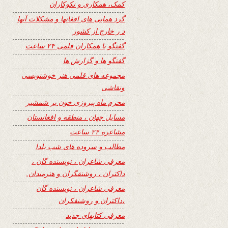
کمک، همکاری و نکوکاران
گرد همایی های افغانها و مشکلات آنها
د ر خارج از کشور
گفتگو با همکاران قلمی ۲۴ ساعت
گفتگو ها و گزارش ها
مجموعه های قلمی هنر خوشنویسی
ونقاشی
محرم ماه پیروزی خون بر شمشیر
مسایل جهان ، منطقه و افغانستان
مشاعره ۲۴ ساعت
مطالب و سروده های شب یلدا
معرفی شاعران ، نویسنده گان ،
داکتران ، روشنفگران و هنرمندان.
معرفی شاعران ، نویسنده گان
،داکتران و روشنفکران
معرفی کتابهای جدید