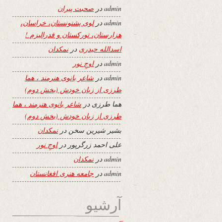
admin
در
صحبت پیران
admin
در
لوی پشتونستان، خراسان،
هزارستان، تورکستان و فدرالیزم !
اسدالله حیدری
در
نمکدان
admin
در
اوجِ نور
admin
در
شاعر بانوی هنرمند ، هما
طرزی از زبان خودش (بخش دوم)
هما طرزی
در
شاعر بانوی هنرمند ، هما
طرزی از زبان خودش (بخش دوم)
بشیر شیرین سخن
در
نمکدان
علی احمد زرگرپور
در
اوجِ نور
admin
در
نمکدان
admin
در
جامعه هنری افغانستان
آرشیو