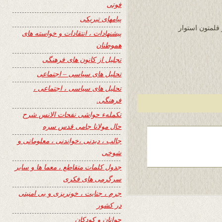
فوتی
پیامهای تبریکی
 قلمتون استوار
پیشنهادات ، انتقادات و خواسته های
هموطنان
تجلیل از کانون های فرهنگی
تحلیل های سیاسی – اجتماعی
تحلیل های سیاسی ، اجتماعی ،
فرهنگی.
تکملهء حواشی نفحات الانس شرح
حال مولانا جامی قدس سره
جالب ، دیدنی ،خواندنی ، معلوماتی و
شوخی
جدول کلمات متقاطع ، معما ها و سایر
سرگرمی های فکری
جرم ، جنایت ، خونریزی و بی امنیتی
در کشور
جوانان و کودکان