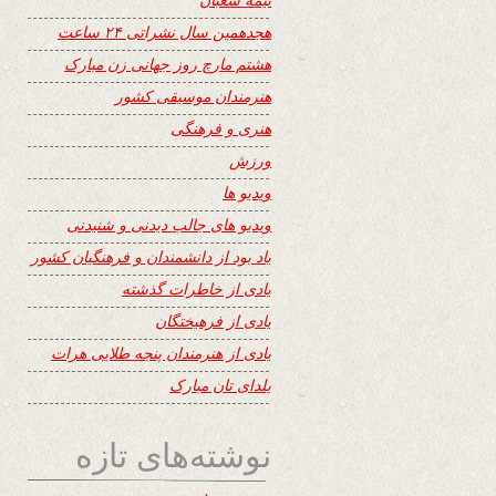
هجدهمین سال نشراتی ۲۴ ساعت
هشتم مارچ روز جهانی زن مبارک
هنرمندان موسیقی کشور
هنری و فرهنگی
ورزش
ویدیو ها
ویدیو های جالب دیدنی و شنیدنی
یاد بود از دانشمندان و فرهنگیان کشور
یادی از خاطرات گذشته
یادی از فرهیختگان
یادی از هنرمندان پنجه طلایی هرات
یلدای تان مبارک
نوشته‌های تازه