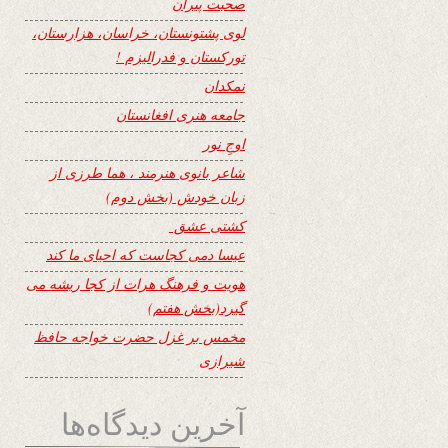
صحبت پیران
لوی پشتونستان، خراسان، هزارستان،
تورکستان و فدرالیزم !
نمکدان
جامعه هنری افغانستان
اوجِ نور
شاعر بانوی هنرمند ، هما طرزی از
زبان خودش (بخش دوم)
کشتی عشق
عیسا دمی کجاست که احیای ما کند
هویت و فرهنگ هرات از کجا ریشه می
گیرد(بخش هفتم)
مخمس بر غزل حضرت خواجه حافظ
شیرازی
آخرین دیدگاه‌ها