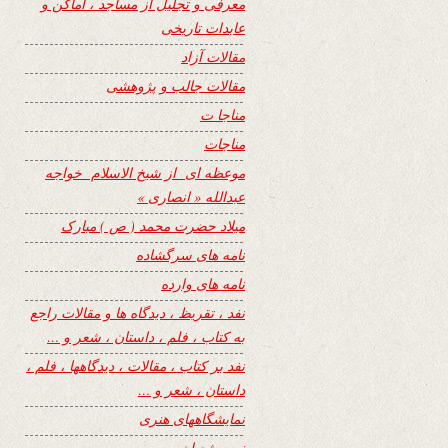
معرفی و تجلیل از مساجد ، اماکن و
عابدات تاریخی
مقالات آزاد
مقالات جالب و پژوهشی
مناجا ت
مناجات
موعظه ای از شیخ الاسلام خواجه
عبدالله « انصاری »
میلاد حضرت محمد ( ص ) مبارک
نامه های سرگشاده
نامه های وارده
نفد ، تقریظ ، دیدگاه ها و مقالات راجع
به کتاب ، فلم ، داستان ، شعر و …
نفد بر کتاب ، مقالات ، دیدگاهها ، فلم ،
داستان ، شعر و …
نمایشگاههای هنری
نیمه شعبان