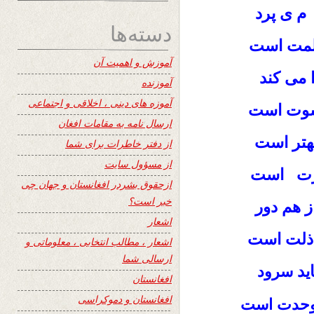
م ی پرد
دسته‌ها
 ظلمت است
آموزش و اهمیت آن
 می کند
آموزنده
آموزه های دینی ، اخلاقی و اجتماعی
 کسوت است
ارسال نامه به مقامات افغان
بهتر است
از دفتر خاطرات برای شما
از مسؤول سایت
عزت است
ازحقوق بشردر افغانستان و جهان چی
خبر است؟
ز هم دور
اشعار
 ذلت است
اشعار ، مطالب انتخابی ، معلوماتی و
ارسالی شما
اید
سرود
افغانستان
افغانستان و دموکراسی
حدت است