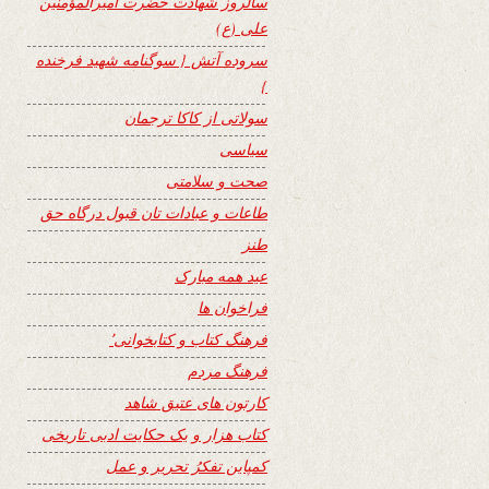
سالروز شهادت حضرت امیرالمؤمنین
علی (ع)
سروده آتش { سوگنامه شهید فرخنده
}
سولاتی از کاکا ترجمان
سیاسی
صحت و سلامتی
طاعات و عبادات تان قبول درگاه حق
طنز
عید همه مبارک
فراخوان ها
فرهنگ کتاب و کتابخوانی٬
فرهنگ مردم
کارتون های عتیق شاهد
کتاب هزار و یک حکایت ادبی تاریخی
کمپاین تفکرُ تحریر و عمل