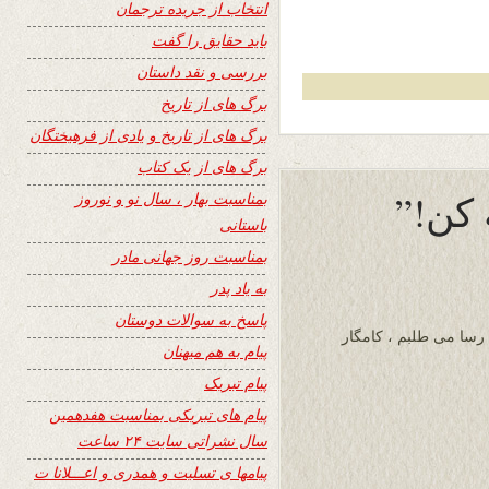
انتخاب از جریده ترجمان
باید حقایق را گفت
بررسی و نقد داستان
برگ های از تاریخ
برگ های از تاریخ و یادی از فرهیختگان
برگ های از یک کتاب
بمناسبت بهار ، سال نو و نوروز
باستانی
بمناسبت روز جهانی مادر
به یاد پدر
پاسخ به سوالات دوستان
 رسا می طلبم ، کامگار
پیام به هم میهنان
پیام تبریک
پیام های تبریکی بمناسبت هفدهمین
سال نشراتی سایت ۲۴ ساعت
پیامها ی تسلیت و همدری و اعـــلانا ت