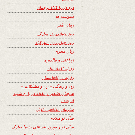
درد دل با کاکا ترجمان
دلنوشته ها
رمان طنز
روز جهانی پدر مبارک
روز جهانی زن مبارکباد
زبان مادری
زراعتی و مالداری
زلزله افغانستان
زلزله در افغانستان
زن و زندگی – زن و مشکلات –
همچنان اشعار و مقاله در باره شهید
فرخنده
سازمان مدافعین کابل
سال نو میلادی
سال نو و نوروز باستانی بشما مبارک