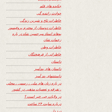
چکیده های قلم
حوادث راننده گی
خاطرات تلخ و شیرین زندگی
خاطرات دوستان از محترم پروفیسور
پوهاند استاد میرحسین شاه در باره
زحمات شان
خاطرات وطن
خاطراتی از فرهیختگان
داستان
داستان های پندآمیز
داستنتنهای پند آمیز
در باره زبان های ملی ، رسمی ، محلی
، تفرقه و تعصبات مذهبی در کشور
در ولایات چی خبر است ؟
درباره سایت ۲۴ ساعت
درد دل