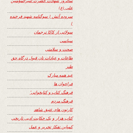
سالروز شهادت حضرت امیرالمؤمنین
علی (ع)
سروده آتش { سوگنامه شهید فرخنده
}
سولاتی از کاکا ترجمان
سیاسی
صحت و سلامتی
طاعات و عبادات تان قبول درگاه حق
طنز
عید همه مبارک
فراخوان ها
فرهنگ کتاب و کتابخوانی٬
فرهنگ مردم
کارتون های عتیق شاهد
کتاب هزار و یک حکایت ادبی تاریخی
کمپاین تفکرُ تحریر و عمل