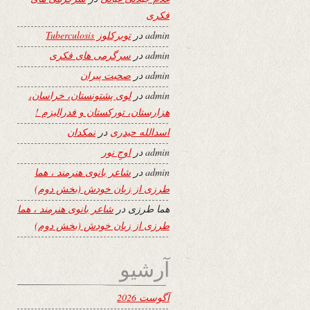
فکری
admin
در
توبرکلوز Tuberculosis
admin
در
سرگرمی های فکری
admin
در
صحبت پیران
admin
در
لوی پشتونستان، خراسان،
هزارستان، تورکستان و فدرالیزم !
اسدالله حیدری
در
نمکدان
admin
در
اوجِ نور
admin
در
شاعر بانوی هنرمند ، هما
طرزی از زبان خودش (بخش دوم)
هما طرزی
در
شاعر بانوی هنرمند ، هما
طرزی از زبان خودش (بخش دوم)
آرشیو
آگوست 2026