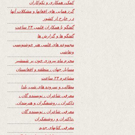
کمک، همکاری و نکوکاران
گرد همایی های افغانها و مشکلات آنها
د ر خارج از کشور
گفتگو با همکاران قلمی ۲۴ ساعت
گفتگو ها و گزارش ها
مجموعه های قلمی هنر خوشنویسی
ونقاشی
محرم ماه پیروزی خون بر شمشیر
مسایل جهان ، منطقه و افغانستان
مشاعره ۲۴ ساعت
مطالب و سروده های شب یلدا
معرفی شاعران ، نویسنده گان ،
داکتران ، روشنفگران و هنرمندان.
معرفی شاعران ، نویسنده گان
،داکتران و روشنفکران
معرفی کتابهای جدید