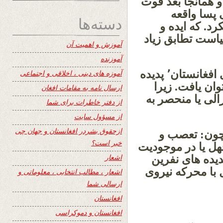
 همانجا بعد فوت
پسا واقعه
دسته‌ها
میکرد. که ایده و
است تطابق زیاد
آموزش و اهمیت آن
آموزنده
ولی در مبحث نفرین جمعی از اسلام برای افغانستان٬ پدیده
آموزه های دینی ، اخلاقی و اجتماعی
وان یافت. زیرا
ارسال نامه به مقامات افغان
رالی یا منحصر به
از دفتر خاطرات برای شما
از مسؤول سایت
ازحقوق بشردر افغانستان و جهان چی
چون: تعصب و
خبر است؟
هل یا در موجودیت
اشعار
جموعه پدیده های نفرین
 جهل با محرکه نیروی
اشعار ، مطالب انتخابی ، معلوماتی و
ارسالی شما
افغانستان
افغانستان و دموکراسی