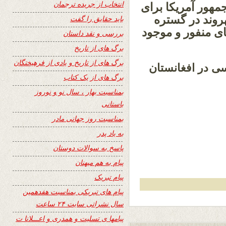
انتخاب از جریده ترجمان
هور آمریکا برای
 با پدیداری شهروند در گستره
باید حقایق را گفت
های منفور و موجود
بررسی و نقد داستان
برگ های از تاریخ
برگ های از تاریخ و یادی از فرهیختگان
سی در افغانستان
برگ های از یک کتاب
بمناسبت بهار ، سال نو و نوروز
باستانی
بمناسبت روز جهانی مادر
به یاد پدر
پاسخ به سوالات دوستان
پیام به هم میهنان
پیام تبریک
پیام های تبریکی بمناسبت هفدهمین
سال نشراتی سایت ۲۴ ساعت
پیامها ی تسلیت و همدری و اعـــلانا ت