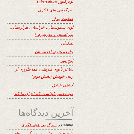
توبرکلوز Tuberculosis
سرگرمی های فکری
صحبت پیران
لوی پشتونستان، خراسان، هزارستان،
تورکستان و فدرالیزم !
نمکدان
جامعه هنری افغانستان
اوجِ نور
شاعر بانوی هنرمند ، هما طرزی از
زبان خودش (بخش دوم)
کشتی عشق
عیسا دمی کجاست که احیای ما کند
آخرین دیدگاه‌ها
admin
در
سرگرمی های فکری
غلام جیلانی غیاثی
در
سرگرمی های