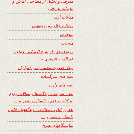
معرفی و تجلیل از مساجد ، اماکن و
عابدات تاریخی
مقالات آزاد
مقالات جالب و پژوهشی
مناجا ت
مناجات
موعظه ای از شیخ الاسلام خواجه
عبدالله « انصاری »
میلاد حضرت محمد ( ص ) مبارک
نامه های سرگشاده
نامه های وارده
نفد ، تقریظ ، دیدگاه ها و مقالات راجع
به کتاب ، فلم ، داستان ، شعر و …
نفد بر کتاب ، مقالات ، دیدگاهها ، فلم ،
داستان ، شعر و …
نمایشگاههای هنری
نیمه شعبان