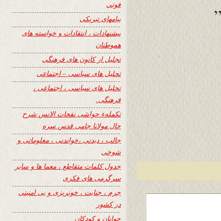
فوتی
پیامهای تبریکی
پیشنهادات ، انتقادات و خواسته های
هموطنان
تجلیل از کانون های فرهنگی
تحلیل های سیاسی – اجتماعی
تحلیل های سیاسی ، اجتماعی ،
فرهنگی.
تکملهء حواشی نفحات الانس شرح
حال مولانا جامی قدس سره
جالب ، دیدنی ،خواندنی ، معلوماتی و
شوخی
جدول کلمات متقاطع ، معما ها و سایر
سرگرمی های فکری
جرم ، جنایت ، خونریزی و بی امنیتی
در کشور
جوانان و کودکان