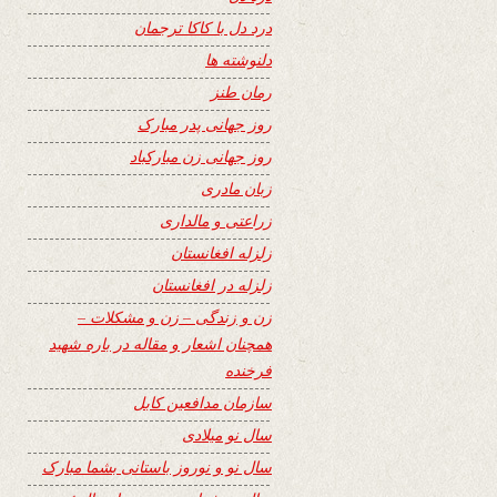
درد دل با کاکا ترجمان
دلنوشته ها
رمان طنز
روز جهانی پدر مبارک
روز جهانی زن مبارکباد
زبان مادری
زراعتی و مالداری
زلزله افغانستان
زلزله در افغانستان
زن و زندگی – زن و مشکلات –
همچنان اشعار و مقاله در باره شهید
فرخنده
سازمان مدافعین کابل
سال نو میلادی
سال نو و نوروز باستانی بشما مبارک