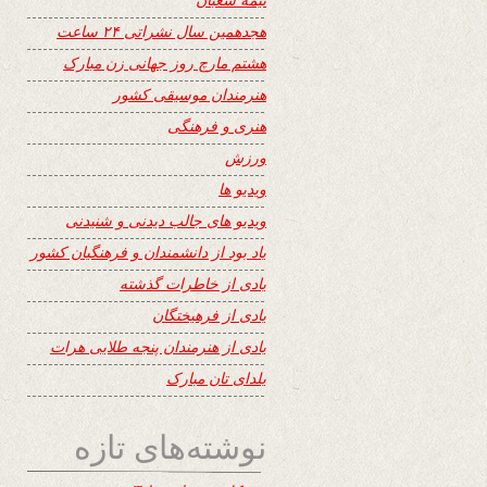
هجدهمین سال نشراتی ۲۴ ساعت
هشتم مارچ روز جهانی زن مبارک
هنرمندان موسیقی کشور
هنری و فرهنگی
ورزش
ویدیو ها
ویدیو های جالب دیدنی و شنیدنی
یاد بود از دانشمندان و فرهنگیان کشور
یادی از خاطرات گذشته
یادی از فرهیختگان
یادی از هنرمندان پنجه طلایی هرات
یلدای تان مبارک
نوشته‌های تازه