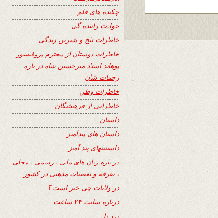
چکیده های قلم
حوادث راننده گی
خاطرات تلخ و شیرین زندگی
خاطرات دوستان از محترم پروفیسور
پوهاند استاد میرحسین شاه در باره
زحمات شان
خاطرات وطن
خاطراتی از فرهیختگان
داستان
داستان های پندآمیز
داستنتنهای پند آمیز
در باره زبان های ملی ، رسمی ، محلی
، تفرقه و تعصبات مذهبی در کشور
در ولایات چی خبر است ؟
درباره سایت ۲۴ ساعت
درد دل