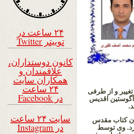
۲۴ ساعت در
توییتر Twitter
کانون دوستداران،
علاقمندان و
همکاران سایت
۲۴ ساعت
غییر و از طرفی
در Facebook
امدار مستبد در امور کشوری باشد را٬ آگوستین اقدیس
.
سایت ۲۴ ساعت
تون کتاب مقدس
در Instagram
 کرد. وی توسط