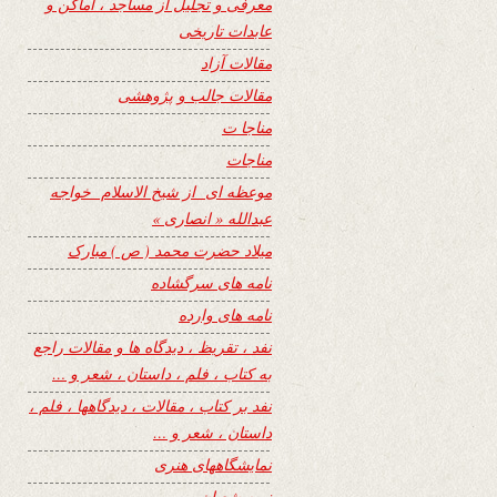
معرفی و تجلیل از مساجد ، اماکن و
عابدات تاریخی
مقالات آزاد
مقالات جالب و پژوهشی
مناجا ت
مناجات
موعظه ای از شیخ الاسلام خواجه
عبدالله « انصاری »
میلاد حضرت محمد ( ص ) مبارک
نامه های سرگشاده
نامه های وارده
نفد ، تقریظ ، دیدگاه ها و مقالات راجع
به کتاب ، فلم ، داستان ، شعر و …
نفد بر کتاب ، مقالات ، دیدگاهها ، فلم ،
داستان ، شعر و …
نمایشگاههای هنری
نیمه شعبان