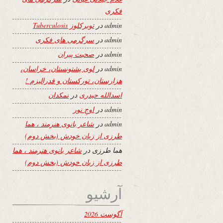
فکری
admin
در
توبرکلوز Tuberculosis
admin
در
سرگرمی های فکری
admin
در
صحبت پیران
admin
در
لوی پشتونستان، خراسان،
هزارستان، تورکستان و فدرالیزم !
اسدالله حیدری
در
نمکدان
admin
در
اوجِ نور
admin
در
شاعر بانوی هنرمند ، هما
طرزی از زبان خودش (بخش دوم)
هما طرزی
در
شاعر بانوی هنرمند ، هما
طرزی از زبان خودش (بخش دوم)
آرشیو
آگوست 2026