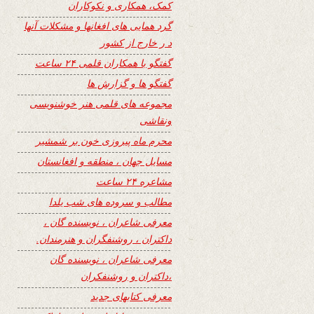
کمک، همکاری و نکوکاران
گرد همایی های افغانها و مشکلات آنها
د ر خارج از کشور
گفتگو با همکاران قلمی ۲۴ ساعت
گفتگو ها و گزارش ها
مجموعه های قلمی هنر خوشنویسی
ونقاشی
محرم ماه پیروزی خون بر شمشیر
مسایل جهان ، منطقه و افغانستان
مشاعره ۲۴ ساعت
مطالب و سروده های شب یلدا
معرفی شاعران ، نویسنده گان ،
داکتران ، روشنفگران و هنرمندان.
معرفی شاعران ، نویسنده گان
،داکتران و روشنفکران
معرفی کتابهای جدید