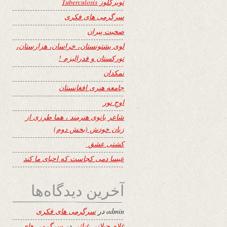
توبرکلوز Tuberculosis
سرگرمی های فکری
صحبت پیران
لوی پشتونستان، خراسان، هزارستان،
تورکستان و فدرالیزم !
نمکدان
جامعه هنری افغانستان
اوجِ نور
شاعر بانوی هنرمند ، هما طرزی از
زبان خودش (بخش دوم)
کشتی عشق
عیسا دمی کجاست که احیای ما کند
آخرین دیدگاه‌ها
admin
در
سرگرمی های فکری
غلام جیلانی غیاثی
در
سرگرمی های