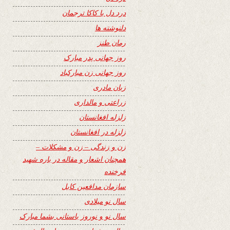
درد دل با کاکا ترجمان
دلنوشته ها
رمان طنز
روز جهانی پدر مبارک
روز جهانی زن مبارکباد
زبان مادری
زراعتی و مالداری
زلزله افغانستان
زلزله در افغانستان
زن و زندگی – زن و مشکلات –
همچنان اشعار و مقاله در باره شهید
فرخنده
سازمان مدافعین کابل
سال نو میلادی
سال نو و نوروز باستانی بشما مبارک