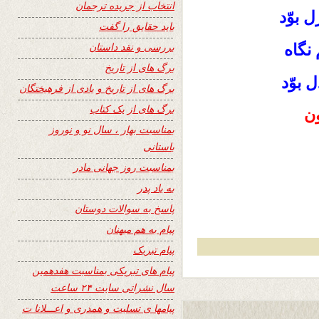
انتخاب از جریده ترجمان
 بوّد
باید حقایق را گفت
بررسی و نقد داستان
نگاه
برگ های از تاریخ
 بوّد
برگ های از تاریخ و یادی از فرهیختگان
برگ های از یک کتاب
ون
بمناسبت بهار ، سال نو و نوروز
باستانی
بمناسبت روز جهانی مادر
به یاد پدر
پاسخ به سوالات دوستان
پیام به هم میهنان
پیام تبریک
پیام های تبریکی بمناسبت هفدهمین
سال نشراتی سایت ۲۴ ساعت
پیامها ی تسلیت و همدری و اعـــلانا ت