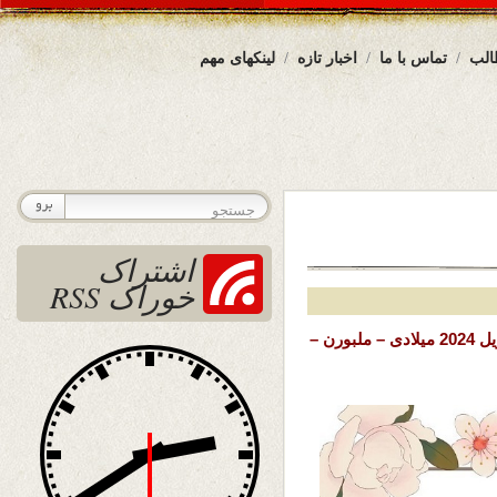
الب
تماس با ما
اخبار تازه
لینکهای مهم
اشتراک
خوراک RSS
تاریخ نشر : شنبه 8 ثور ( اردیبهشت ) 1403 خورشیدی – 27 اپریل 2024 میلادی – ملبورن –