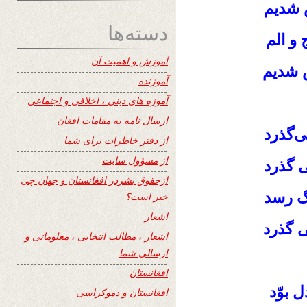
 شدیم
دسته‌ها
 و الم
آموزش و اهمیت آن
 شدیم
آموزنده
آموزه های دینی ، اخلاقی و اجتماعی
ارسال نامه به مقامات افغان
ی‌گذرد
از دفتر خاطرات برای شما
از مسؤول سایت
 گذرد
ازحقوق بشردر افغانستان و جهان چی
گ رسد
خبر است؟
اشعار
 گذرد
اشعار ، مطالب انتخابی ، معلوماتی و
ارسالی شما
افغانستان
بوّد
افغانستان و دموکراسی