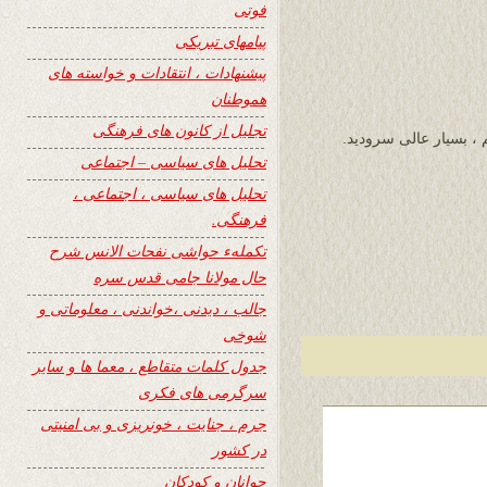
فوتی
پیامهای تبریکی
پیشنهادات ، انتقادات و خواسته های
هموطنان
تجلیل از کانون های فرهنگی
 ، بسیار عالی سرودید.
تحلیل های سیاسی – اجتماعی
تحلیل های سیاسی ، اجتماعی ،
فرهنگی.
تکملهء حواشی نفحات الانس شرح
حال مولانا جامی قدس سره
جالب ، دیدنی ،خواندنی ، معلوماتی و
شوخی
جدول کلمات متقاطع ، معما ها و سایر
سرگرمی های فکری
جرم ، جنایت ، خونریزی و بی امنیتی
در کشور
جوانان و کودکان