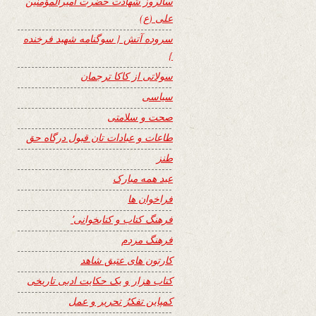
سالروز شهادت حضرت امیرالمؤمنین
علی (ع)
سروده آتش { سوگنامه شهید فرخنده
}
سولاتی از کاکا ترجمان
سیاسی
صحت و سلامتی
طاعات و عبادات تان قبول درگاه حق
طنز
عید همه مبارک
فراخوان ها
فرهنگ کتاب و کتابخوانی٬
فرهنگ مردم
کارتون های عتیق شاهد
کتاب هزار و یک حکایت ادبی تاریخی
کمپاین تفکرُ تحریر و عمل