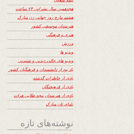
هجدهمین سال نشراتی ۲۴ ساعت
هشتم مارچ روز جهانی زن مبارک
هنرمندان موسیقی کشور
هنری و فرهنگی
ورزش
ویدیو ها
ویدیو های جالب دیدنی و شنیدنی
یاد بود از دانشمندان و فرهنگیان کشور
یادی از خاطرات گذشته
یادی از فرهیختگان
یادی از هنرمندان پنجه طلایی هرات
یلدای تان مبارک
نوشته‌های تازه