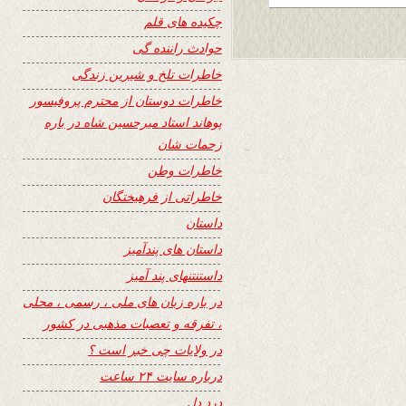
چکیده های قلم
حوادث راننده گی
خاطرات تلخ و شیرین زندگی
خاطرات دوستان از محترم پروفیسور
پوهاند استاد میرحسین شاه در باره
زحمات شان
خاطرات وطن
خاطراتی از فرهیختگان
داستان
داستان های پندآمیز
داستنتنهای پند آمیز
در باره زبان های ملی ، رسمی ، محلی
، تفرقه و تعصبات مذهبی در کشور
در ولایات چی خبر است ؟
درباره سایت ۲۴ ساعت
درد دل