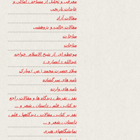
معرفی و تجلیل از مساجد ، اماکن و
عابدات تاریخی
مقالات آزاد
مقالات جالب و پژوهشی
مناجا ت
مناجات
موعظه ای از شیخ الاسلام خواجه
عبدالله « انصاری »
میلاد حضرت محمد ( ص ) مبارک
نامه های سرگشاده
نامه های وارده
نفد ، تقریظ ، دیدگاه ها و مقالات راجع
به کتاب ، فلم ، داستان ، شعر و …
نفد بر کتاب ، مقالات ، دیدگاهها ، فلم ،
داستان ، شعر و …
نمایشگاههای هنری
نیمه شعبان