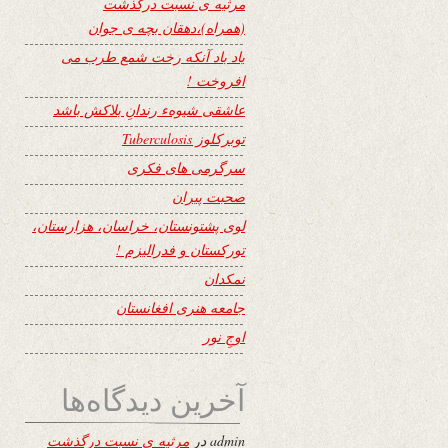
مرثیه ی نسبت درگذشت
(همراه)،دهقان بچه ی جوان
یاد باد آنکه رخت شمع طرب می
افروخت !
عاشقی شیوهء رندانِ بلاکش باشد
توبرکلوز Tuberculosis
سرگرمی های فکری
صحبت پیران
لوی پشتونستان، خراسان، هزارستان،
تورکستان و فدرالیزم !
نمکدان
جامعه هنری افغانستان
اوجِ نور
آخرین دیدگاه‌ها
admin
در
مرثیه ی نسبت درگذشت