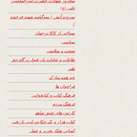
سالروز شهادت حضرت امیرالمؤمنین
علی (ع)
سروده آتش { سوگنامه شهید فرخنده
}
سولاتی از کاکا ترجمان
سیاسی
صحت و سلامتی
طاعات و عبادات تان قبول درگاه حق
طنز
عید همه مبارک
فراخوان ها
فرهنگ کتاب و کتابخوانی٬
فرهنگ مردم
کارتون های عتیق شاهد
کتاب هزار و یک حکایت ادبی تاریخی
کمپاین تفکرُ تحریر و عمل