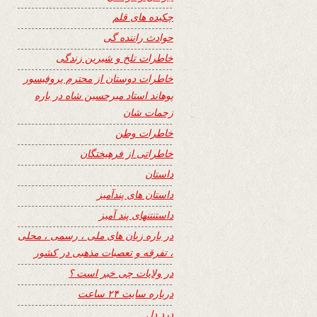
چکیده های قلم
حوادث راننده گی
خاطرات تلخ و شیرین زندگی
خاطرات دوستان از محترم پروفیسور
پوهاند استاد میرحسین شاه در باره
زحمات شان
خاطرات وطن
خاطراتی از فرهیختگان
داستان
داستان های پندآمیز
داستنتنهای پند آمیز
در باره زبان های ملی ، رسمی ، محلی
، تفرقه و تعصبات مذهبی در کشور
در ولایات چی خبر است ؟
درباره سایت ۲۴ ساعت
درد دل