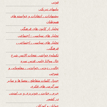
فوتی
پیامهای تبریکی
پیشنهادات ، انتقادات و خواسته های
هموطنان
تجلیل از کانون های فرهنگی
تحلیل های سیاسی – اجتماعی
تحلیل های سیاسی ، اجتماعی ،
فرهنگی.
تکملهء حواشی نفحات الانس شرح
حال مولانا جامی قدس سره
جالب ، دیدنی ،خواندنی ، معلوماتی و
شوخی
جدول کلمات متقاطع ، معما ها و سایر
سرگرمی های فکری
جرم ، جنایت ، خونریزی و بی امنیتی
در کشور
جوانان و کودکان