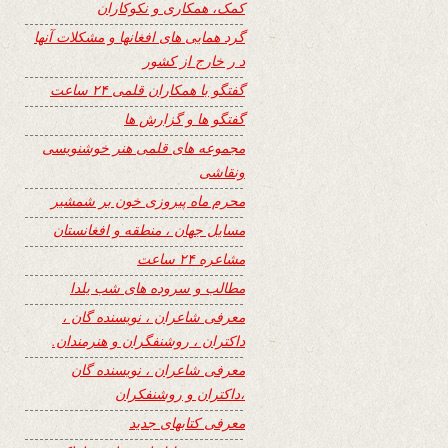
کمک، همکاری و نکوکاران
گرد همایی های افغانها و مشکلات آنها
د ر خارج از کشور
گفتگو با همکاران قلمی ۲۴ ساعت
گفتگو ها و گزارش ها
مجموعه های قلمی هنر خوشنویسی
ونقاشی
محرم ماه پیروزی خون بر شمشیر
مسایل جهان ، منطقه و افغانستان
مشاعره ۲۴ ساعت
مطالب و سروده های شب یلدا
معرفی شاعران ، نویسنده گان ،
داکتران ، روشنفگران و هنرمندان.
معرفی شاعران ، نویسنده گان
،داکتران و روشنفکران
معرفی کتابهای جدید