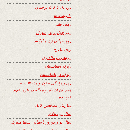
درد دل با کاکا ترجمان
دلنوشته ها
رمان طنز
روز جهانی پدر مبارک
روز جهانی زن مبارکباد
زبان مادری
زراعتی و مالداری
زلزله افغانستان
زلزله در افغانستان
زن و زندگی – زن و مشکلات –
همچنان اشعار و مقاله در باره شهید
فرخنده
سازمان مدافعین کابل
سال نو میلادی
سال نو و نوروز باستانی بشما مبارک