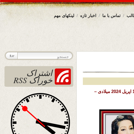
الب
تماس با ما
اخبار تازه
لینکهای مهم
اشتراک
خوراک RSS
تاریخ نشر: سه شنبه 28 حمل ( فروردین) 1403 خورشیدی – 16 اپریل 2024 میلادی –