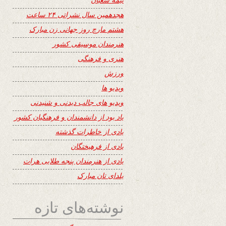
هجدهمین سال نشراتی ۲۴ ساعت
هشتم مارچ روز جهانی زن مبارک
هنرمندان موسیقی کشور
هنری و فرهنگی
ورزش
ویدیو ها
ویدیو های جالب دیدنی و شنیدنی
یاد بود از دانشمندان و فرهنگیان کشور
یادی از خاطرات گذشته
یادی از فرهیختگان
یادی از هنرمندان پنجه طلایی هرات
یلدای تان مبارک
نوشته‌های تازه