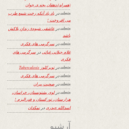
(همراه)،دهقان بچه ی جوان
admin
در
یاد باد آنکه رخت شمع طرب
می افروخت !
admin
در
عاشقی شیوهء رندانِ بلاکش
باشد
admin
در
سرگرمی های فکری
غلام جیلانی غیاثی
در
سرگرمی های
فکری
admin
در
توبرکلوز Tuberculosis
admin
در
سرگرمی های فکری
admin
در
صحبت پیران
admin
در
لوی پشتونستان، خراسان،
هزارستان، تورکستان و فدرالیزم !
اسدالله حیدری
در
نمکدان
آرشیو