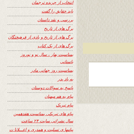
انتخاب از جریده ترجمان
باید حقایق را گفت
بررسی و نقد داستان
برگ های از تاریخ
برگ های از تاریخ و یادی از فرهیختگان
برگ های از یک کتاب
بمناسبت بهار ، سال نو و نوروز
باستانی
بمناسبت روز جهانی مادر
به یاد پدر
پاسخ به سوالات دوستان
پیام به هم میهنان
پیام تبریک
پیام های تبریکی بمناسبت هفدهمین
سال نشراتی سایت ۲۴ ساعت
پیامها ی تسلیت و همدری و اعـــلانا ت