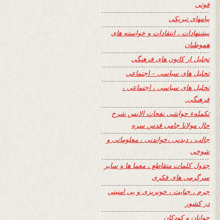
فوتی
پیامهای تبریکی
پیشنهادات ، انتقادات و خواسته های
هموطنان
تجلیل از کانون های فرهنگی
تحلیل های سیاسی – اجتماعی
تحلیل های سیاسی ، اجتماعی ،
فرهنگی.
تکملهء حواشی نفحات الانس شرح
حال مولانا جامی قدس سره
جالب ، دیدنی ،خواندنی ، معلوماتی و
شوخی
جدول کلمات متقاطع ، معما ها و سایر
سرگرمی های فکری
جرم ، جنایت ، خونریزی و بی امنیتی
در کشور
جوانان و کودکان