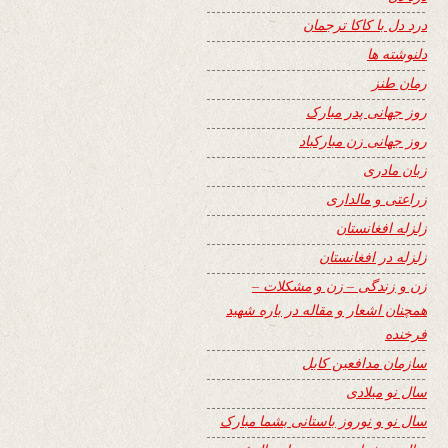
درد دل با کاکا ترجمان
دلنوشته ها
رمان طنز
روز جهانی پدر مبارک
روز جهانی زن مبارکباد
زبان مادری
زراعتی و مالداری
زلزله افغانستان
زلزله در افغانستان
زن و زندگی – زن و مشکلات –
همچنان اشعار و مقاله در باره شهید
فرخنده
سازمان مدافعین کابل
سال نو میلادی
سال نو و نوروز باستانی بشما مبارک