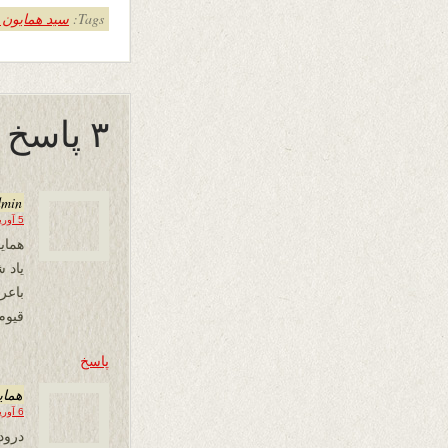
Tags:
سید همایون 
۳ پاسخ به “رنجیده”
dmin
5 آوریل 2024 در 15:44
همای
یاد 
باع
قیوم
پاسخ
همای
6 آوریل 2024 در 01:34
درود