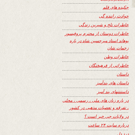
چکیده های قلم
حوادث راننده گی
خاطرات تلخ و شیرین زندگی
خاطرات دوستان از محترم پروفیسور
پوهاند استاد میرحسین شاه در باره
زحمات شان
خاطرات وطن
خاطراتی از فرهیختگان
داستان
داستان های پندآمیز
داستنتنهای پند آمیز
در باره زبان های ملی ، رسمی ، محلی
، تفرقه و تعصبات مذهبی در کشور
در ولایات چی خبر است ؟
درباره سایت ۲۴ ساعت
درد دل