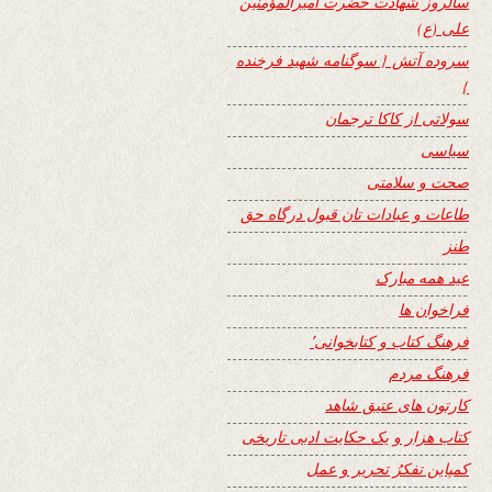
سالروز شهادت حضرت امیرالمؤمنین
علی (ع)
سروده آتش { سوگنامه شهید فرخنده
}
سولاتی از کاکا ترجمان
سیاسی
صحت و سلامتی
طاعات و عبادات تان قبول درگاه حق
طنز
عید همه مبارک
فراخوان ها
فرهنگ کتاب و کتابخوانی٬
فرهنگ مردم
کارتون های عتیق شاهد
کتاب هزار و یک حکایت ادبی تاریخی
کمپاین تفکرُ تحریر و عمل