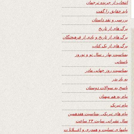
انتخاب از جریده ترجمان
باید حقایق را گفت
بررسی و نقد داستان
برگ های از تاریخ
برگ های از تاریخ و یادی از فرهیختگان
برگ های از یک کتاب
بمناسبت بهار ، سال نو و نوروز
باستانی
بمناسبت روز جهانی مادر
به یاد پدر
پاسخ به سوالات دوستان
پیام به هم میهنان
پیام تبریک
پیام های تبریکی بمناسبت هفدهمین
سال نشراتی سایت ۲۴ ساعت
پیامها ی تسلیت و همدری و اعـــلانا ت