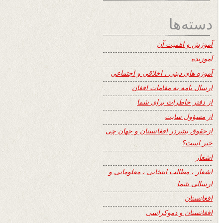
دسته‌ها
آموزش و اهمیت آن
آموزنده
آموزه های دینی ، اخلاقی و اجتماعی
ارسال نامه به مقامات افغان
از دفتر خاطرات برای شما
از مسؤول سایت
ازحقوق بشردر افغانستان و جهان چی
خبر است؟
اشعار
اشعار ، مطالب انتخابی ، معلوماتی و
ارسالی شما
افغانستان
افغانستان و دموکراسی