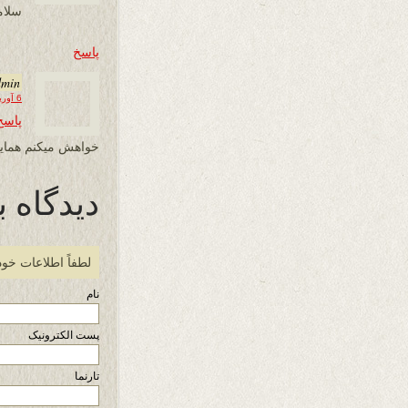
سلام
پاسخ
dmin
6 آوریل 2024 در 02:10
پاسخ
خواهش میکنم همایو
دیدگاه ب
لطفاً اطلاعات خود
نام
پست الکترونیک
تارنما