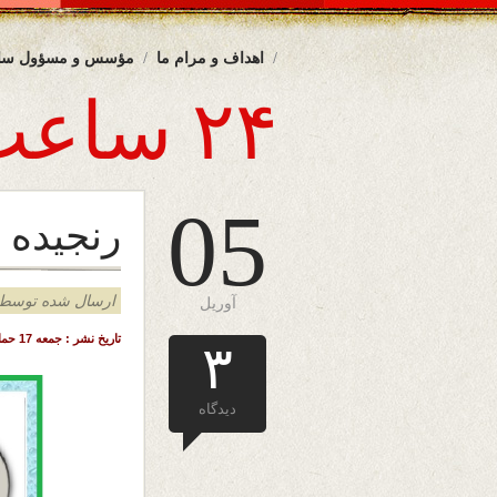
اهداف و مرام ما
مؤسس و مسؤول سا
۲۴ ساعت
05
رنجیده
ارسال شده توسط admin د
آوریل
تاریخ نشر : جمعه 17 حمل (فروردین) 1403 خورشیدی – 5 اپریل 2024 میلادی – ملبورن – آسترالیا
۳
دیدگاه