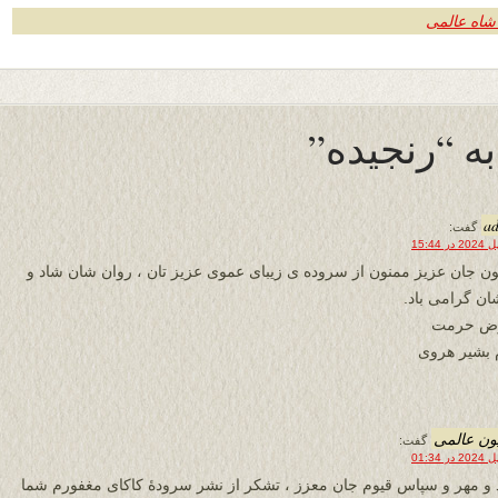
شاه عالمی
a
گفت:
ون جان عزیز ممنون از سروده ی زیبای عموی عزیز تان ، روان شان شاد و
شان گرامی باد.
رض حرمت
 بشیر هروی
ون عالمی
گفت:
 و مهر و سپاس قیوم جان معزز ، تشکر از نشر سرودۀ کاکای مغفورم شما