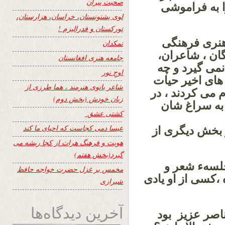
صحبت پیران
ا به فراموشی
لوی پشتونستان، خراسان، هزارستان،
تورکستان و فدرالیزم !
هنری فرهنگی
نمکدان
ان ، شاعران،
جامعه هنری افغانستان
می گیرد و چه
اوجِ نور
ای اخیر حیات
شاعر بانوی هنرمند ، هما طرزی از
 می کردند ، در
زبان خودش (بخش دوم)
به سراغ شان
کشتی عشق
ننمود.
عیسا دمی کجاست که احیای ما کند
بخش دیگری از
هویت و فرهنگ هرات از کجا ریشه می
گیرد(بخش هفتم)
جلسهء شعر و
مخمس بر غزل حضرت خواجه حافظ
،کسی از او یادی
شیرازی
آخرین دیدگاه‌ها
ناصر عزیز بود