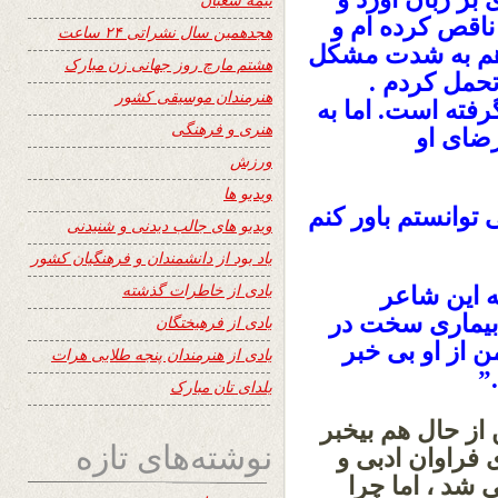
ناقص کرده ام و
هجدهمین سال نشراتی ۲۴ ساعت
 هم به شدت مشکل
هشتم مارچ روز جهانی زن مبارک
تحمل کردم .
هنرمندان موسیقی کشور
فته است. اما به
هنری و فرهنگی
ضای او
ورزش
ویدیو ها
 توانستم باور کنم
ویدیو های جالب دیدنی و شنیدنی
یاد بود از دانشمندان و فرهنگیان کشور
یادی از خاطرات گذشته
 این شاعر
بیماری سخت در
یادی از فرهیختگان
 از او بی خبر
یادی از هنرمندان پنجه طلایی هرات
.”
یلدای تان مبارک
 از حال هم بیخبر
نوشته‌های تازه
 فراوان ادبی و
 شد ، اما چرا