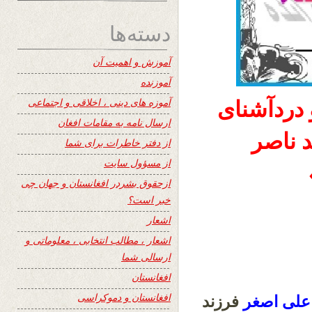
دسته‌ها
آموزش و اهمیت آن
آموزنده
آموزه های دینی ، اخلاقی و اجتماعی
 دردآشنای
ارسال نامه به مقامات افغان
د ناصر
از دفتر خاطرات برای شما
از مسؤول سایت
ازحقوق بشردر افغانستان و جهان چی
خبر است؟
اشعار
اشعار ، مطالب انتخابی ، معلوماتی و
ارسالی شما
افغانستان
افغانستان و دموکراسی
علی اصغر
فرزند