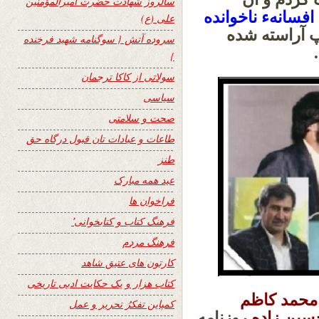
سالروز شهادت حضرت امیرالمؤمنین
افسانهء ناخوانده
علی (ع)
 آراسته شده
سروده آتش { سوگنامه شهید فرخنده
د.
}
سولاتی از کاکا ترجمان
سیاسی
صحت و سلامتی
طاعات و عبادات تان قبول درگاه حق
طنز
عید همه مبارک
فراخوان ها
فرهنگ کتاب و کتابخوانی٬
فرهنگ مردم
کارتون های عتیق شاهد
کتاب هزار و یک حکایت ادبی تاریخی
محمد کاظم
کمپاین تفکرُ تحریر و عمل
سین زاده
روزنامه