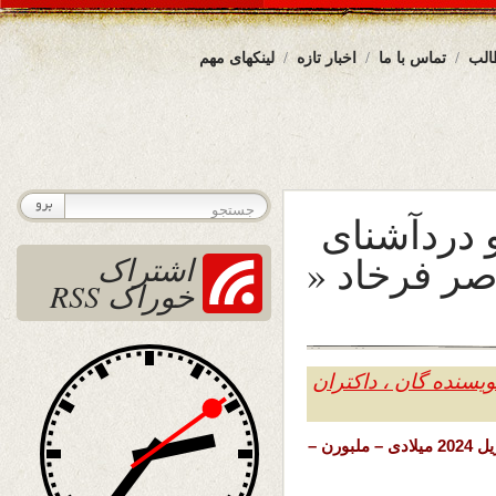
الب
تماس با ما
اخبار تازه
لینکهای مهم
 دردآشنای
صر فرخاد «
اشتراک
خوراک RSS
یسنده گان ، داکتران
تاریخ نشر: دوشنبه 13 حمل (فروردین) 1403 خورشیدی – 1 اپریل 2024 میلادی – ملبورن –