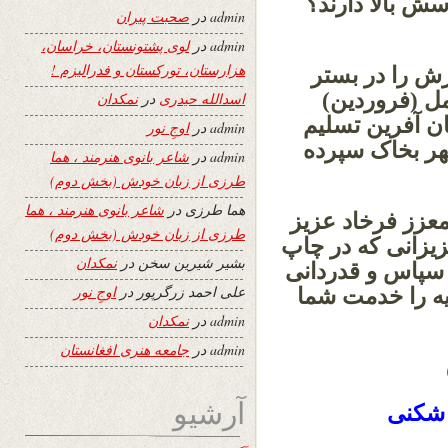
سش بالا دارند؟
admin
در
صحبت پیران
 نه !
admin
در
لوی پشتونستان، خراسان،
هزارستان، تورکستان و فدرالیزم !
رش را در بستر
راند و سرانجام روز شنبه 11 حمل (فروردین)
اسدالله حیدری
در
نمکدان
ان آفرین تسلیم
admin
در
اوجِ نور
هر بخاک سپرده
admin
در
شاعر بانوی هنرمند ، هما
طرزی از زبان خودش (بخش دوم)
هما طرزی
در
شاعر بانوی هنرمند ، هما
عزز فرخاد عزیز
طرزی از زبان خودش (بخش دوم)
یزانی که در چاپ
بشیر شیرین سخن
در
نمکدان
 سپاس و قدردانی
علی احمد زرگرپور
در
اوجِ نور
ایه را خدمت شما
admin
در
نمکدان
admin
در
جامعه هنری افغانستان
آرشیو
 شکنی