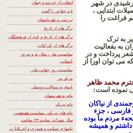
ال 1333 خورشیدی در شهر
انتخاب از جریده ترجمان
لات ابتدایی ،
باید حقایق را گفت
لم فراغت را
بررسی و نقد داستان
برگ های از تاریخ
برگ های از تاریخ و یادی از فرهیختگان
یر به ترک
ان به بفعالیت
برگ های از یک کتاب
شعر پرداخت و در
بمناسبت بهار ، سال نو و نوروز
ی توان اورا از
باستانی
بمناسبت روز جهانی مادر
به یاد پدر
ترم محمد ظاهر
پاسخ به سوالات دوستان
 نموده است:
پیام به هم میهنان
مندی از نیاکان
پیام تبریک
 فارسی ، جزء
پیام های تبریکی بمناسبت هفدهمین
هء مردم ما بوده
سال نشراتی سایت ۲۴ ساعت
 داشتم و همیشه
پیامها ی تسلیت و همدری و اعـــلانا ت