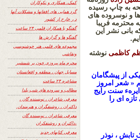
کمک، همکاری و نکوکاران
ر همدیارم دربیشتر از270 صفحه به چاپ رسیده
گرد همایی های افغانها و مشکلات آنها
ها و نوسروده های
د ر خارج از کشور
ه محترمه فریبا
گفتگو با همکاران قلمی ۲۴ ساعت
 بانی نشر این
گفتگو ها و گزارش ها
ایم.
مجموعه های قلمی هنر خوشنویسی
ظم کاظمی
نوشته
ونقاشی
محرم ماه پیروزی خون بر شمشیر
مسایل جهان ، منطقه و افغانستان
کی از پیشگامان
مشاعره ۲۴ ساعت
 « شعر امروز
یرهء سنت رایج
مطالب و سروده های شب یلدا
ازه ای را
معرفی شاعران ، نویسنده گان ،
داکتران ، روشنفگران و هنرمندان.
معرفی شاعران ، نویسنده گان
،داکتران و روشنفکران
معرفی کتابهای جدید
 تابش ، نوذر