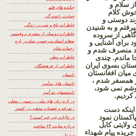
ز سلام و
چکیده های قلم
خوش کلام
حوادث راننده گی
ند دوستی و
خاطرات تلخ و شیرین زندگی
یرفتم و به شنیدن
خاطرات دوستان از محترم پروفیسور
گاهی از سروده
پوهاند استاد میرحسین شاه در باره
د برای آشنایی و
زحمات شان
ند منصرف شدم و
ا ماندم. چندی
خاطرات وطن
ستان بسوی ایران
خاطراتی از فرهیختگان
 میان افغانستان
داستان
یز همسفر شدم ،
داستان های پندآمیز
شم نمی شود،
داستنتنهای پند آمیز
کردیم.
در باره زبان های ملی ، رسمی ، محلی
، تفرقه و تعصبات مذهبی در کشور
 اینکه دست
اکستان نمود
در ولایات چی خبر است ؟
ولایتی کابل
درباره سایت ۲۴ ساعت
ریده پیام شهداء
درد دل