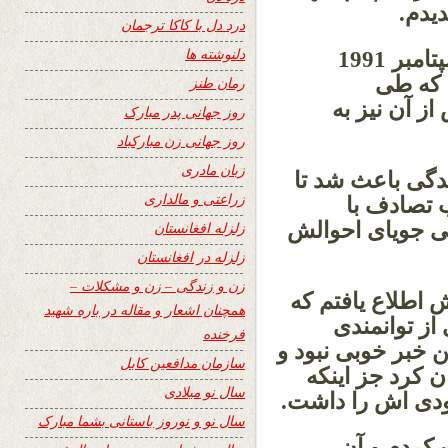
ندیدم.
درد دل با کاکا ترجمان
دلنوشته ها
آخرین باری که او را ملاقات نمودم برج سپتامبر 1991
رشیدی بود که طی
رمان طنز
ز آن نیز به
روز جهانی پدر مبارک
الیا آمدم.
روز جهانی زن مبارکباد
زبان مادری
دگی باعث شد تا
زراعتی و مالداری
ب تصادف با
یی جویای احوالش
زلزله افغانستان
زلزله در افغانستان
زن و زندگی – زن و مشکلات –
 مامایش اطلاع یافتم که
همچنان اشعار و مقاله در باره شهید
ز توانمندی
فرخنده
 خبر خوبی نبود و
سازمان مدافعین کابل
 کرد جز اینکه
سال نو میلادی
ودی اش را داشت.
سال نو و نوروز باستانی بشما مبارک
 کردم و آن