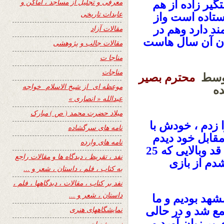
معرفی و تجلیل از مساجد ، اماکن و
یر زاده از هم
عابدات تاریخی
تاده است واز
د دارد وهم در
مقالات آزاد
یان آن سال هاست
مقالات جالب و پژوهشی
مناجا ت
مناجات
 توسط
محترم بصیر
موعظه ای از شیخ الاسلام خواجه
ده
عبدالله « انصاری »
:
میلاد حضرت محمد ( ص ) مبارک
 زدم ، خودش با
نامه های سرگشاده
مقابل خود دیدم
نامه های وارده
که هیچ شباهتی با آن جوان رشید و خوش قد وبالایی که 25
نفد ، تقریظ ، دیدگاه ها و مقالات راجع
م از بازی
به کتاب ، فلم ، داستان ، شعر و …
نفد بر کتاب ، مقالات ، دیدگاهها ، فلم ،
داستان ، شعر و …
هد بودیم و ما
ع شد و در حالی
نمایشگاههای هنری
ر زبان آورد و
نیمه شعبان