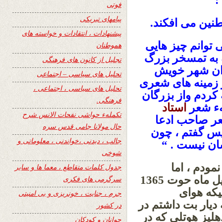
:
فوتی
پیامهای تبریکی
نین می افکند.
پیشنهادات ، انتقادات و خواسته های
توانم چیز هایی
هموطنان
ه به تمسخر بزرگ
تجلیل از کانون های فرهنگی
اعران شهر خویش
تحلیل های سیاسی – اجتماعی
 زمینه های شعری
تحلیل های سیاسی ، اجتماعی ،
کردم واز بزرگان
فرهنگی.
قهء شعر
استاد
تکملهء حواشی نفحات الانس شرح
شعر صاحب ادعا
حال مولانا جامی قدس سره
پس گفتم ، چون
جالب ، دیدنی ،خواندنی ، معلوماتی و
ن نیست . “
شوخی
مودم ، اما
جدول کلمات متقاطع ، معما ها و سایر
خودش را از نزدیک ندیده بودم تا اینکه اوایل ماه حوت 1365
سرگرمی های فکری
 میلادی زمانیکه هوای
جرم ، جنایت ، خونریزی و بی امنیتی
دیار بت داشتم در
در کشور
لیز هوتلی که در
جوانان و کودکان