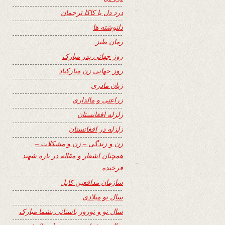
درد دل با کاکا ترجمان
دلنوشته ها
رمان طنز
روز جهانی پدر مبارک
روز جهانی زن مبارکباد
زبان مادری
زراعتی و مالداری
زلزله افغانستان
زلزله در افغانستان
زن و زندگی – زن و مشکلات –
همچنان اشعار و مقاله در باره شهید
فرخنده
سازمان مدافعین کابل
سال نو میلادی
سال نو و نوروز باستانی بشما مبارک