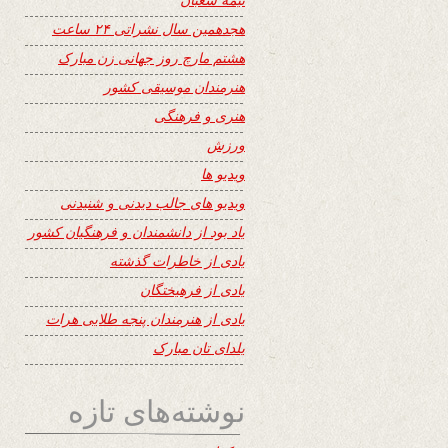
هجدهمین سال نشراتی ۲۴ ساعت
هشتم مارچ روز جهانی زن مبارک
هنرمندان موسیقی کشور
هنری و فرهنگی
ورزش
ویدیو ها
ویدیو های جالب دیدنی و شنیدنی
یاد بود از دانشمندان و فرهنگیان کشور
یادی از خاطرات گذشته
یادی از فرهیختگان
یادی از هنرمندان پنجه طلایی هرات
یلدای تان مبارک
نوشته‌های تازه