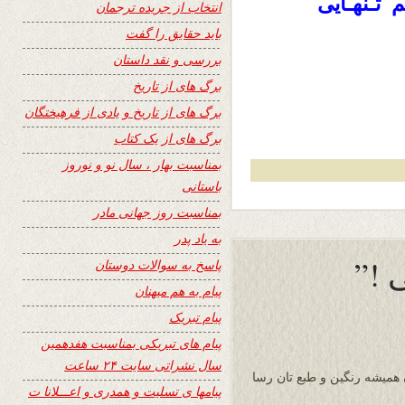
 تـنهـایی
انتخاب از جریده ترجمان
باید حقایق را گفت
بررسی و نقد داستان
برگ های از تاریخ
برگ های از تاریخ و یادی از فرهیختگان
برگ های از یک کتاب
بمناسبت بهار ، سال نو و نوروز
باستانی
بمناسبت روز جهانی مادر
به یاد پدر
 !”
پاسخ به سوالات دوستان
پیام به هم میهنان
پیام تبریک
پیام های تبریکی بمناسبت هفدهمین
سال نشراتی سایت ۲۴ ساعت
ن همیشه رنگین و طبع تان رسا
پیامها ی تسلیت و همدری و اعـــلانا ت