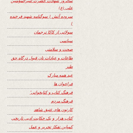
سالروز شهادت حضرت امیرالمؤمنین
علی (ع)
سروده آتش { سوگنامه شهید فرخنده
}
سولاتی از کاکا ترجمان
سیاسی
صحت و سلامتی
طاعات و عبادات تان قبول درگاه حق
طنز
عید همه مبارک
فراخوان ها
فرهنگ کتاب و کتابخوانی٬
فرهنگ مردم
کارتون های عتیق شاهد
کتاب هزار و یک حکایت ادبی تاریخی
کمپاین تفکرُ تحریر و عمل