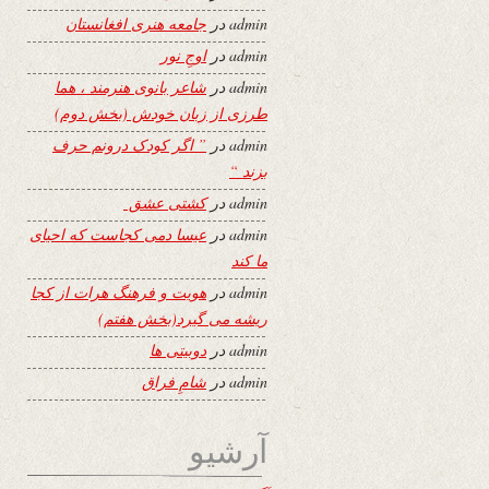
admin
در
جامعه هنری افغانستان
admin
در
اوجِ نور
admin
در
شاعر بانوی هنرمند ، هما
طرزی از زبان خودش (بخش دوم)
admin
در
” اگر کودک درونم حرف
بزند “
admin
در
کشتی عشق
admin
در
عیسا دمی کجاست که احیای
ما کند
admin
در
هویت و فرهنگ هرات از کجا
ریشه می گیرد(بخش هفتم)
admin
در
دوبیتی ها
admin
در
شامِ فراق
آرشیو