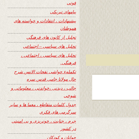
فوتی
پیامهای تبریکی
پیشنهادات ، انتقادات و خواسته های
هموطنان
تجلیل از کانون های فرهنگی
تحلیل های سیاسی – اجتماعی
تحلیل های سیاسی ، اجتماعی ،
فرهنگی.
تکملهء حواشی نفحات الانس شرح
حال مولانا جامی قدس سره
جالب ، دیدنی ،خواندنی ، معلوماتی و
شوخی
جدول کلمات متقاطع ، معما ها و سایر
سرگرمی های فکری
جرم ، جنایت ، خونریزی و بی امنیتی
در کشور
جوانان و کودکان