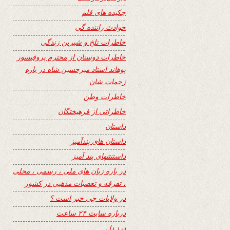
چکیده های قلم
حوادث راننده گی
خاطرات تلخ و شیرین زندگی
خاطرات دوستان از محترم پروفیسور
پوهاند استاد میرحسین شاه در باره
زحمات شان
خاطرات وطن
خاطراتی از فرهیختگان
داستان
داستان های پندآمیز
داستنتنهای پند آمیز
در باره زبان های ملی ، رسمی ، محلی
، تفرقه و تعصبات مذهبی در کشور
در ولایات چی خبر است ؟
درباره سایت ۲۴ ساعت
درد دل