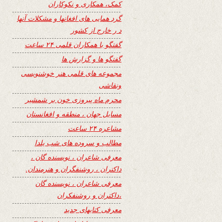
کمک، همکاری و نکوکاران
گرد همایی های افغانها و مشکلات آنها
د ر خارج از کشور
گفتگو با همکاران قلمی ۲۴ ساعت
گفتگو ها و گزارش ها
مجموعه های قلمی هنر خوشنویسی
ونقاشی
محرم ماه پیروزی خون بر شمشیر
مسایل جهان ، منطقه و افغانستان
مشاعره ۲۴ ساعت
مطالب و سروده های شب یلدا
معرفی شاعران ، نویسنده گان ،
داکتران ، روشنفگران و هنرمندان.
معرفی شاعران ، نویسنده گان
،داکتران و روشنفکران
معرفی کتابهای جدید