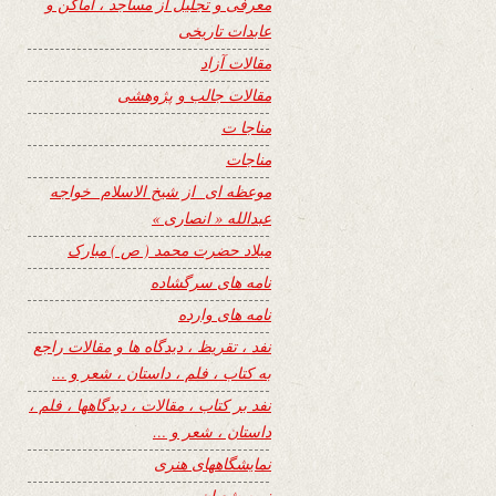
معرفی و تجلیل از مساجد ، اماکن و
عابدات تاریخی
مقالات آزاد
مقالات جالب و پژوهشی
مناجا ت
مناجات
موعظه ای از شیخ الاسلام خواجه
عبدالله « انصاری »
میلاد حضرت محمد ( ص ) مبارک
نامه های سرگشاده
نامه های وارده
نفد ، تقریظ ، دیدگاه ها و مقالات راجع
به کتاب ، فلم ، داستان ، شعر و …
نفد بر کتاب ، مقالات ، دیدگاهها ، فلم ،
داستان ، شعر و …
نمایشگاههای هنری
نیمه شعبان