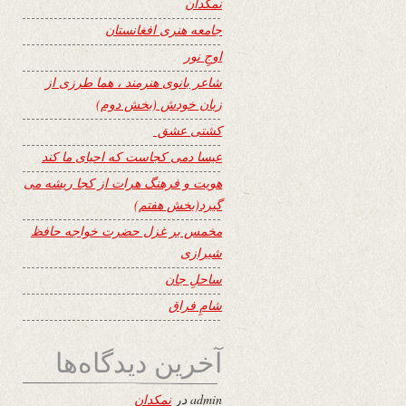
نمکدان
جامعه هنری افغانستان
اوجِ نور
شاعر بانوی هنرمند ، هما طرزی از
زبان خودش (بخش دوم)
کشتی عشق
عیسا دمی کجاست که احیای ما کند
هویت و فرهنگ هرات از کجا ریشه می
گیرد(بخش هفتم)
مخمس بر غزل حضرت خواجه حافظ
شیرازی
ساحلِ جان
شامِ فراق
آخرین دیدگاه‌ها
admin
در
نمکدان