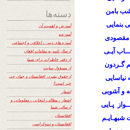
شب بامن
دسته‌ها
 بنمایی
آموزش و اهمیت آن
آموزنده
 مقصودی
آموزه های دینی ، اخلاقی و اجتماعی
نــاب آیـی
ارسال نامه به مقامات افغان
از دفتر خاطرات برای شما
خم گـردون
از مسؤول سایت
ازحقوق بشردر افغانستان و جهان چی
نیاسایی
خبر است؟
ه و آشوبی
اشعار
اشعار ، مطالب انتخابی ، معلوماتی و
ـواز پـایی
ارسالی شما
افغانستان
 شبهـایـم
افغانستان و دموکراسی