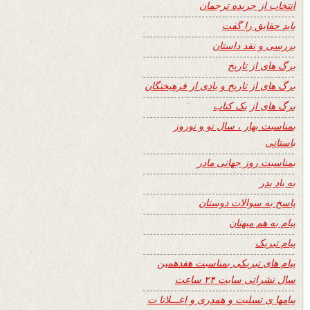
انتخاب از جریده ترجمان
باید حقایق را گفت
بررسی و نقد داستان
برگ های از تاریخ
برگ های از تاریخ و یادی از فرهیختگان
برگ های از یک کتاب
بمناسبت بهار ، سال نو و نوروز
باستانی
بمناسبت روز جهانی مادر
به یاد پدر
پاسخ به سوالات دوستان
پیام به هم میهنان
پیام تبریک
پیام های تبریکی بمناسبت هفدهمین
سال نشراتی سایت ۲۴ ساعت
پیامها ی تسلیت و همدری و اعـــلانا ت