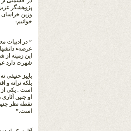
در قسمتی از م
وزین خراسان 
خوا
” در ادبیات مع
عرصهء دانشهای
این زمینه از 
شهرت دارد
پاییز حنیفی نه 
بلکه ترانه و ا
است . یکی از ب
او چنین آثاری ر
نقطه نظر چنین
است.”