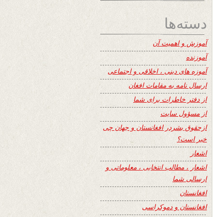
دسته‌ها
آموزش و اهمیت آن
آموزنده
آموزه های دینی ، اخلاقی و اجتماعی
ارسال نامه به مقامات افغان
از دفتر خاطرات برای شما
از مسؤول سایت
ازحقوق بشردر افغانستان و جهان چی
خبر است؟
اشعار
اشعار ، مطالب انتخابی ، معلوماتی و
ارسالی شما
افغانستان
افغانستان و دموکراسی