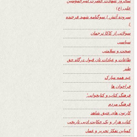
سالروز شهادت حضرت امیرالمؤمنین
علی (ع)
سروده آتش { سوگنامه شهید فرخنده
}
سولاتی از کاکا ترجمان
سیاسی
صحت و سلامتی
طاعات و عبادات تان قبول درگاه حق
طنز
عید همه مبارک
فراخوان ها
فرهنگ کتاب و کتابخوانی٬
فرهنگ مردم
کارتون های عتیق شاهد
کتاب هزار و یک حکایت ادبی تاریخی
کمپاین تفکرُ تحریر و عمل