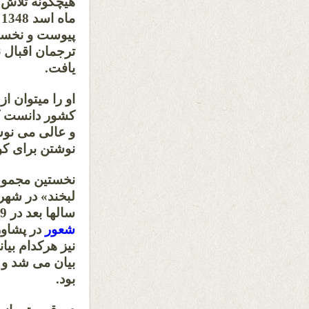
هیچگونه تلاش 
م
ترجمان اقبال 
یا
او را میتوان ا
کشور دانست که
و عالی می نو
نوشتن برای 
لبخند» در شهر 
سالها بعد در 1379 خورشیدی بار دوم به اهتمام
شعور
در پش
نیز هرکدام بیا
بیان می شد و
بو