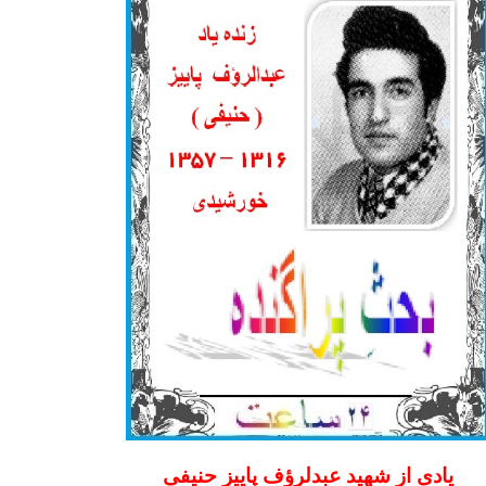
یادی از شهید عبدلرؤف پاییز حنیفی