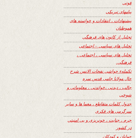
فوتی
پیامهای تبریکی
پیشنهادات ، انتقادات و خواسته های
هموطنان
تجلیل از کانون های فرهنگی
تحلیل های سیاسی – اجتماعی
تحلیل های سیاسی ، اجتماعی ،
فرهنگی.
تکملهء حواشی نفحات الانس شرح
حال مولانا جامی قدس سره
جالب ، دیدنی ،خواندنی ، معلوماتی و
شوخی
جدول کلمات متقاطع ، معما ها و سایر
سرگرمی های فکری
جرم ، جنایت ، خونریزی و بی امنیتی
در کشور
جوانان و کودکان