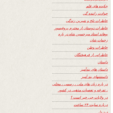
چکیده های قلم
حوادث راننده گی
خاطرات تلخ و شیرین زندگی
خاطرات دوستان از محترم پروفیسور
پوهاند استاد میرحسین شاه در باره
زحمات شان
خاطرات وطن
خاطراتی از فرهیختگان
داستان
داستان های پندآمیز
داستنتنهای پند آمیز
در باره زبان های ملی ، رسمی ، محلی
، تفرقه و تعصبات مذهبی در کشور
در ولایات چی خبر است ؟
درباره سایت ۲۴ ساعت
درد دل