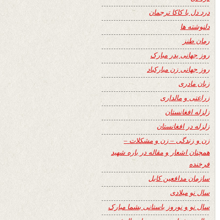
درد دل با کاکا ترجمان
دلنوشته ها
رمان طنز
روز جهانی پدر مبارک
روز جهانی زن مبارکباد
زبان مادری
زراعتی و مالداری
زلزله افغانستان
زلزله در افغانستان
زن و زندگی – زن و مشکلات –
همچنان اشعار و مقاله در باره شهید
فرخنده
سازمان مدافعین کابل
سال نو میلادی
سال نو و نوروز باستانی بشما مبارک