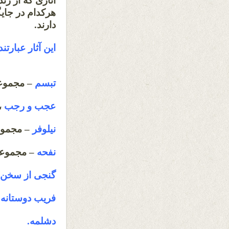
آثاری که از زن
هرکدام در جای
دار
این آثار عبارتن
تبسم
– مجموع
عجب و رجب
،
نیلوفر
– مجموعه
نفحه
– مجموعه
گنجی از سخن
فریب دوستانه
–
دشلمه.