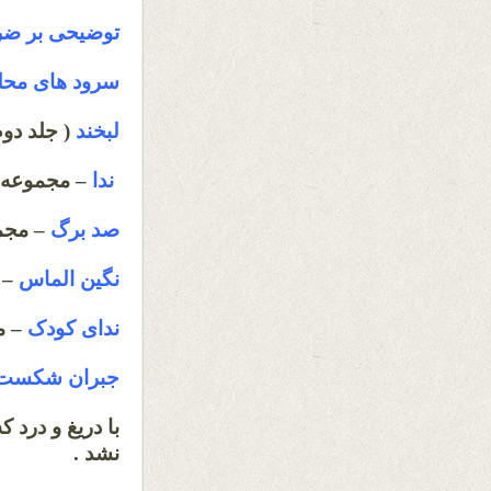
توضیحی بر ضرب
سرود های محل
لبخند
( جلد دوم
ندا
– مجموعه ی
صد برگ
– مجمو
نگین الماس
– 
ندای کودک
– م
جبران شکست
با دریغ و درد 
نشد .