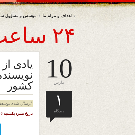
اهداف و مرام ما
مؤسس و مسؤول سا
۲۴ ساعت
10
یادی از
نویسنده 
کشور
مارس
۱
ارسال شده توسط admin د
دیدگاه
تاریخ نشر: یکشنبه 20 حوت (اسفند) 1402 خورشیدی – 10 مارچ 2024 میلادی – ملبورن – آسترالیا