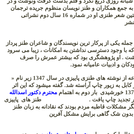
شبانه روزی دریغ نکرد و قلم بدست گرفت ونوشت و در
اه اسد 1348 به جمع همکاران و طنز نویسان منظوم جریده ترجمان
پیوست و نخستین شعر طنزی او در شماره 16 سال دوم نشراتی
نشر
فت.
ز جمله یکی از پرکار ترین نویسندگان و شاعران طنز پرداز
 با وجود دسترسی نداشتن به امکانات ، زیبا می سرود
شت . او پژوهشگری بود که بیشتر عمرش را صرف
کودکان و ادبیات عامیانه نمود.
نخستین مجموعه از نوشته های طنزی پاییزی در سال 1347 زیر نام «
کابل به زیور چاپ آراسته شد. گفته میشود که این اثر
محترم دکتور اسدالله
اور تجدید چاپ یافت .
طنز های پاییزی
نگر مشکلات قاطبه مردم بودند که نقادانه به زبان طنز
 بدون شک گاهی برایش مشکل آفرین
د.