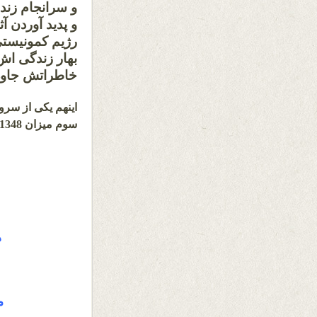
و سرانجام زند
و پدید آوردن آ
رژیم کمونیستی
بهار زندگی اش
خاطرا
سوم میزان 1348 خورشیدی
ه
م