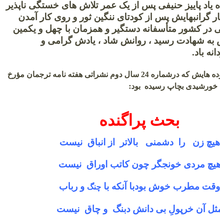
ه یاد پاییز حنیفی پس از یک عمر تلاش های خستگی ناپذیر
ثار گرانبهایش پس از کودتای ننگین ثور و روی کار آمدن
 در کشور متأسفانه دستگیر و همزمان با چهل و یکمین
 به شهادت رسید ، روانش شاد ، یادش گرامی و
تش جاودانه باد.
اینهم یکی از سروده هایش که درشماره 24 سال دوم نشراتی هفته نامه ترجمان مؤرخ
بچاپ رسیده بود:
بحث پراگنده
هیچ زن را دشمنی بالاتر از انباق نیست
یچ مردی خونجگر چون کاتب اوراق نیست
وقت مطرب خوش بودبا آنکه با
و رباب
چنگ
ثل آن خرپولِ بی دانش دبنگ و چاق نیست