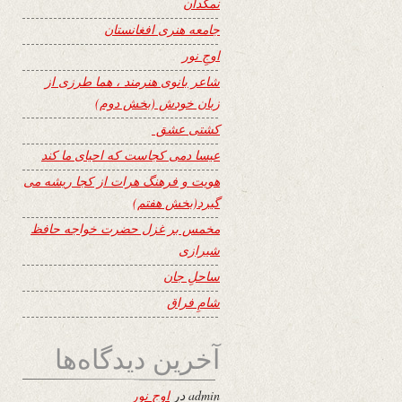
نمکدان
جامعه هنری افغانستان
اوجِ نور
شاعر بانوی هنرمند ، هما طرزی از
زبان خودش (بخش دوم)
کشتی عشق
عیسا دمی کجاست که احیای ما کند
هویت و فرهنگ هرات از کجا ریشه می
گیرد(بخش هفتم)
مخمس بر غزل حضرت خواجه حافظ
شیرازی
ساحلِ جان
شامِ فراق
آخرین دیدگاه‌ها
admin
در
اوجِ نور