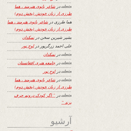
admin
در
شاعر بانوی هنرمند ، هما
طرزی از زبان خودش (بخش دوم)
هما طرزی
در
شاعر بانوی هنرمند ، هما
طرزی از زبان خودش (بخش دوم)
بشیر شیرین سخن
در
نمکدان
علی احمد زرگرپور
در
اوجِ نور
admin
در
نمکدان
admin
در
جامعه هنری افغانستان
admin
در
اوجِ نور
admin
در
شاعر بانوی هنرمند ، هما
طرزی از زبان خودش (بخش دوم)
admin
در
” اگر کودک درونم حرف
بزند “
آرشیو