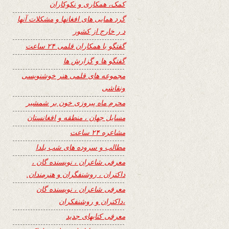
کمک، همکاری و نکوکاران
گرد همایی های افغانها و مشکلات آنها
د ر خارج از کشور
گفتگو با همکاران قلمی ۲۴ ساعت
گفتگو ها و گزارش ها
مجموعه های قلمی هنر خوشنویسی
ونقاشی
محرم ماه پیروزی خون بر شمشیر
مسایل جهان ، منطقه و افغانستان
مشاعره ۲۴ ساعت
مطالب و سروده های شب یلدا
معرفی شاعران ، نویسنده گان ،
داکتران ، روشنفگران و هنرمندان.
معرفی شاعران ، نویسنده گان
،داکتران و روشنفکران
معرفی کتابهای جدید