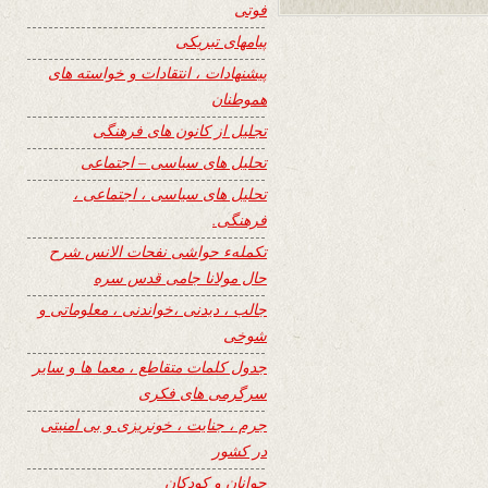
فوتی
پیامهای تبریکی
پیشنهادات ، انتقادات و خواسته های
هموطنان
تجلیل از کانون های فرهنگی
تحلیل های سیاسی – اجتماعی
تحلیل های سیاسی ، اجتماعی ،
فرهنگی.
تکملهء حواشی نفحات الانس شرح
حال مولانا جامی قدس سره
جالب ، دیدنی ،خواندنی ، معلوماتی و
شوخی
جدول کلمات متقاطع ، معما ها و سایر
سرگرمی های فکری
جرم ، جنایت ، خونریزی و بی امنیتی
در کشور
جوانان و کودکان