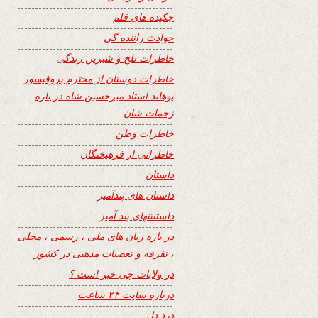
چکیده های قلم
حوادث راننده گی
خاطرات تلخ و شیرین زندگی
خاطرات دوستان از محترم پروفیسور
پوهاند استاد میرحسین شاه در باره
زحمات شان
خاطرات وطن
خاطراتی از فرهیختگان
داستان
داستان های پندآمیز
داستنتنهای پند آمیز
در باره زبان های ملی ، رسمی ، محلی
، تفرقه و تعصبات مذهبی در کشور
در ولایات چی خبر است ؟
درباره سایت ۲۴ ساعت
درد دل