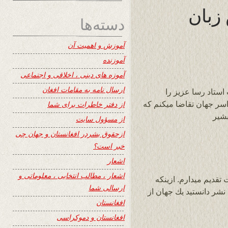
زبان
دسته‌ها
آموزش و اهمیت آن
آموزنده
آموزه های دینی ، اخلاقی و اجتماعی
ارسال نامه به مقامات افغان
ستاد رسا عزیز را
اسر جهان تقاضا میکنم که
از دفتر خاطرات برای شما
بشیر
از مسؤول سایت
ازحقوق بشردر افغانستان و جهان چی
خبر است؟
اشعار
اشعار ، مطالب انتخابی ، معلوماتی و
 تقديم ميدارم. ازينكه
ارسالی شما
 ساعت ، شايسته نشر دانستيد يك جهان از
افغانستان
افغانستان و دموکراسی