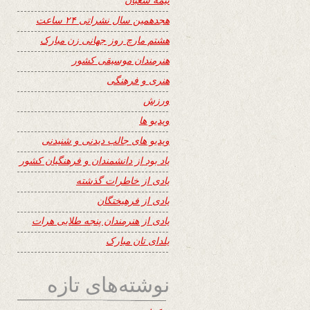
هجدهمین سال نشراتی ۲۴ ساعت
هشتم مارچ روز جهانی زن مبارک
هنرمندان موسیقی کشور
هنری و فرهنگی
ورزش
ویدیو ها
ویدیو های جالب دیدنی و شنیدنی
یاد بود از دانشمندان و فرهنگیان کشور
یادی از خاطرات گذشته
یادی از فرهیختگان
یادی از هنرمندان پنجه طلایی هرات
یلدای تان مبارک
نوشته‌های تازه