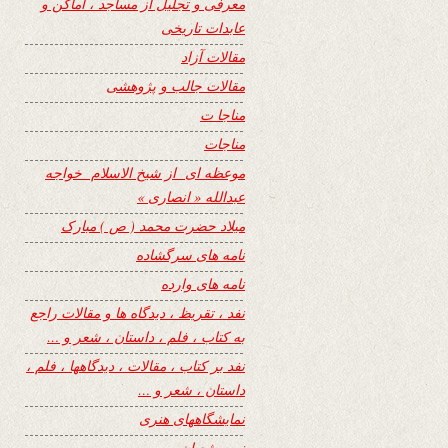
معرفی و تجلیل از مساجد ، اماکن و
عابدات تاریخی
مقالات آزاد
مقالات جالب و پژوهشی
مناجا ت
مناجات
موعظه ای از شیخ الاسلام خواجه
عبدالله « انصاری »
میلاد حضرت محمد ( ص ) مبارک
نامه های سرگشاده
نامه های وارده
نفد ، تقریظ ، دیدگاه ها و مقالات راجع
به کتاب ، فلم ، داستان ، شعر و …
نفد بر کتاب ، مقالات ، دیدگاهها ، فلم ،
داستان ، شعر و …
نمایشگاههای هنری
نیمه شعبان