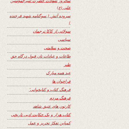
سالروز شهادت حضرت امیرالمؤمنین
علی (ع)
سروده آتش { سوگنامه شهید فرخنده
}
سولاتی از کاکا ترجمان
سیاسی
صحت و سلامتی
طاعات و عبادات تان قبول درگاه حق
طنز
عید همه مبارک
فراخوان ها
فرهنگ کتاب و کتابخوانی٬
فرهنگ مردم
کارتون های عتیق شاهد
کتاب هزار و یک حکایت ادبی تاریخی
کمپاین تفکرُ تحریر و عمل