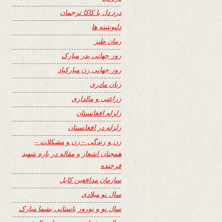
درد دل با کاکا ترجمان
دلنوشته ها
رمان طنز
روز جهانی پدر مبارک
روز جهانی زن مبارکباد
زبان مادری
زراعتی و مالداری
زلزله افغانستان
زلزله در افغانستان
زن و زندگی – زن و مشکلات –
همچنان اشعار و مقاله در باره شهید
فرخنده
سازمان مدافعین کابل
سال نو میلادی
سال نو و نوروز باستانی بشما مبارک