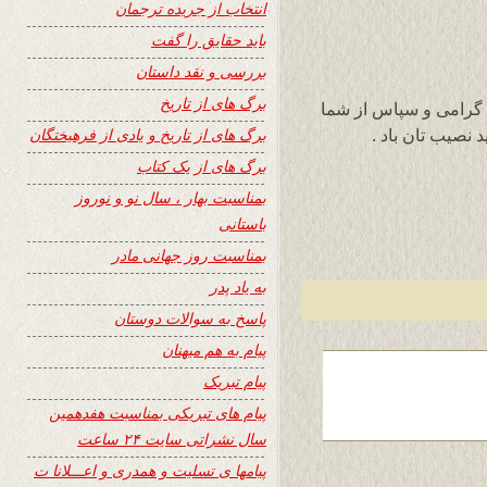
انتخاب از جریده ترجمان
باید حقایق را گفت
بررسی و نقد داستان
برگ های از تاریخ
سا گرامی و سپاس از شما
برگ های از تاریخ و یادی از فرهیختگان
نصیب تان باد .
برگ های از یک کتاب
بمناسبت بهار ، سال نو و نوروز
باستانی
بمناسبت روز جهانی مادر
به یاد پدر
پاسخ به سوالات دوستان
پیام به هم میهنان
پیام تبریک
پیام های تبریکی بمناسبت هفدهمین
سال نشراتی سایت ۲۴ ساعت
پیامها ی تسلیت و همدری و اعـــلانا ت