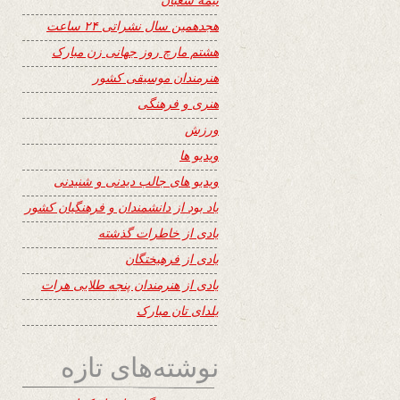
هجدهمین سال نشراتی ۲۴ ساعت
هشتم مارچ روز جهانی زن مبارک
هنرمندان موسیقی کشور
هنری و فرهنگی
ورزش
ویدیو ها
ویدیو های جالب دیدنی و شنیدنی
یاد بود از دانشمندان و فرهنگیان کشور
یادی از خاطرات گذشته
یادی از فرهیختگان
یادی از هنرمندان پنجه طلایی هرات
یلدای تان مبارک
نوشته‌های تازه