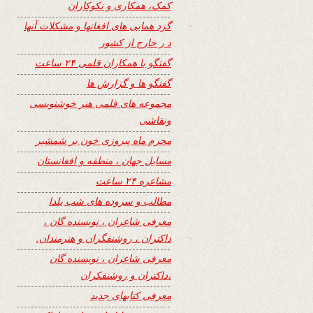
کمک، همکاری و نکوکاران
گرد همایی های افغانها و مشکلات آنها
د ر خارج از کشور
گفتگو با همکاران قلمی ۲۴ ساعت
گفتگو ها و گزارش ها
مجموعه های قلمی هنر خوشنویسی
ونقاشی
محرم ماه پیروزی خون بر شمشیر
مسایل جهان ، منطقه و افغانستان
مشاعره ۲۴ ساعت
مطالب و سروده های شب یلدا
معرفی شاعران ، نویسنده گان ،
داکتران ، روشنفگران و هنرمندان.
معرفی شاعران ، نویسنده گان
،داکتران و روشنفکران
معرفی کتابهای جدید