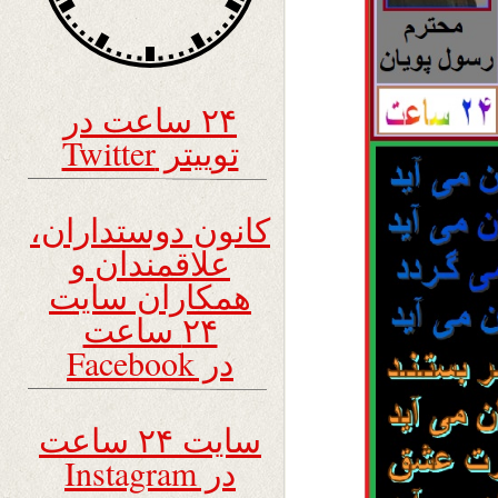
۲۴ ساعت در
توییتر Twitter
کانون دوستداران،
علاقمندان و
همکاران سایت
۲۴ ساعت
در Facebook
سایت ۲۴ ساعت
در Instagram