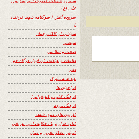
سالروز شهادت حضرت امیرالمؤمنین
علی (ع)
سروده آتش { سوگنامه شهید فرخنده
}
سولاتی از کاکا ترجمان
سیاسی
صحت و سلامتی
طاعات و عبادات تان قبول درگاه حق
طنز
عید همه مبارک
فراخوان ها
فرهنگ کتاب و کتابخوانی٬
فرهنگ مردم
کارتون های عتیق شاهد
کتاب هزار و یک حکایت ادبی تاریخی
کمپاین تفکرُ تحریر و عمل