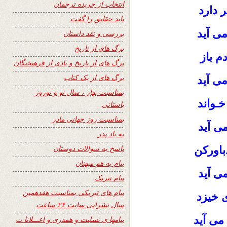
انتخاب از جریده ترجمان
 دارد
باید حقایق را گفت
ی آید
بررسی و نقد داستان
برگ های از تاریخ
م باز
برگ های از تاریخ و یادی از فرهیختگان
برگ های از یک کتاب
ی آید
بمناسبت بهار ، سال نو و نوروز
خـواند
باستانی
بمناسبت روز جهانی مادر
ی آید
به یاد پدر
پاسخ به سوالات دوستان
اورکن
پیام به هم میهنان
ی آید
پیام تبریک
پیام های تبریکی بمناسبت هفدهمین
 خیزد
سال نشراتی سایت ۲۴ ساعت
می آید
پیامها ی تسلیت و همدری و اعـــلانا ت