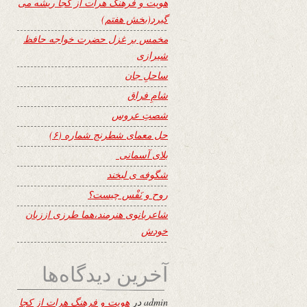
هویت و فرهنگ هرات از کجا ریشه می
گیرد(بخش هفتم)
مخمس بر غزل حضرت خواجه حافظ
شیرازی
ساحلِ جان
شامِ فراق
شصتِ عروس
حل معمای شطرنج شماره (۶)
بلای آسمانی
شگوفه ى لبخند
روح و نَفْس چیست؟
شاعربانوی هنرمند،هما طرزی اززبان
خودش
آخرین دیدگاه‌ها
admin
در
هویت و فرهنگ هرات از کجا