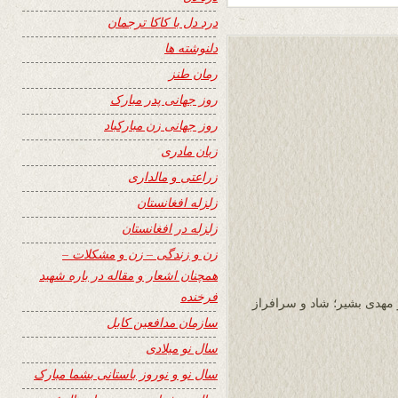
درد دل با کاکا ترجمان
دلنوشته ها
رمان طنز
روز جهانی پدر مبارک
روز جهانی زن مبارکباد
زبان مادری
زراعتی و مالداری
زلزله افغانستان
زلزله در افغانستان
زن و زندگی – زن و مشکلات –
همچنان اشعار و مقاله در باره شهید
فرخنده
مهدی بشیر؛ شاد و سرافراز
سازمان مدافعین کابل
سال نو میلادی
سال نو و نوروز باستانی بشما مبارک