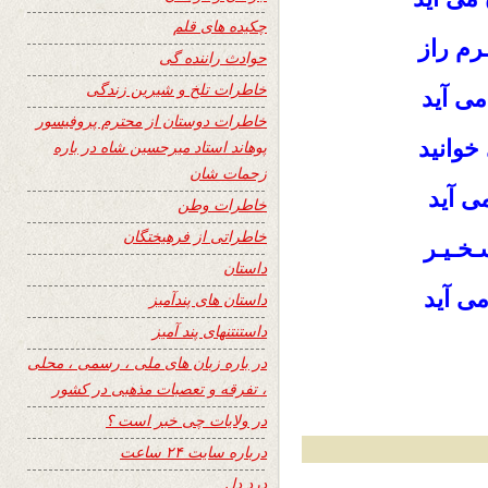
چکیده های قلم
ـرم راز
حوادث راننده گی
خاطرات تلخ و شیرین زندگی
می آید
خاطرات دوستان از محترم پروفیسور
خوانید
پوهاند استاد میرحسین شاه در باره
زحمات شان
می آید
خاطرات وطن
خاطراتی از فرهیختگان
ـخـیـر
داستان
می آید
داستان های پندآمیز
داستنتنهای پند آمیز
در باره زبان های ملی ، رسمی ، محلی
، تفرقه و تعصبات مذهبی در کشور
در ولایات چی خبر است ؟
درباره سایت ۲۴ ساعت
درد دل