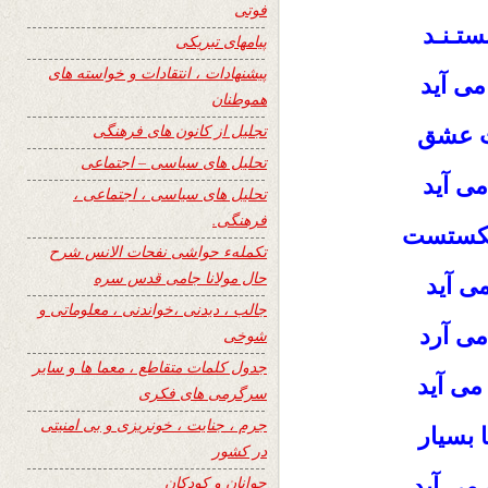
فوتی
بستـنـد
پیامهای تبریکی
پیشنهادات ، انتقادات و خواسته های
می آید
هموطنان
تجلیل از کانون های فرهنگی
رت عشق
تحلیل های سیاسی – اجتماعی
 می آید
تحلیل های سیاسی ، اجتماعی ،
فرهنگی.
بشکستست
تکملهء حواشی نفحات الانس شرح
حال مولانا جامی قدس سره
می آید
جالب ، دیدنی ،خواندنی ، معلوماتی و
ی آرد
شوخی
جدول کلمات متقاطع ، معما ها و سایر
می آید
سرگرمی های فکری
جرم ، جنایت ، خونریزی و بی امنیتی
 بسیار
در کشور
جوانان و کودکان
 می آید