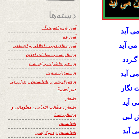
دسته‌ها
آموزش و اهمیت آن
ی آید
آموزنده
می آید
آموزه های دینی ، اخلاقی و اجتماعی
ارسال نامه به مقامات افغان
گـردد
از دفتر خاطرات برای شما
از مسؤول سایت
ی آید
ازحقوق بشردر افغانستان و جهان چی
 نگار
خبر است؟
اشعار
 آید
اشعار ، مطالب انتخابی ، معلوماتی و
ارسالی شما
ش لبی
افغانستان
ی آید
افغانستان و دموکراسی