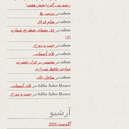
ریشه می گیرد(بخش هفتم)
admin
در
دوبیتی ها
admin
در
شامِ فراق
admin
در
حل معمای شطرنج شماره
(۶)
admin
در
جنت و دوزخ
admin
در
بلای آسمانی
admin
در
مخمس بر غزل حضرت
خواجه حافظ شیرازی
admin
در
ساحلِ جان
Adiba Saber Herawi
در
بلای آسمانی
Adiba Saber Herawi
در
جنت و دوزخ
آرشیو
آگوست 2026