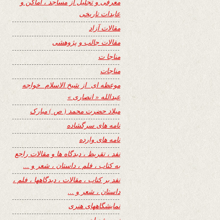
معرفی و تجلیل از مساجد ، اماکن و
عابدات تاریخی
مقالات آزاد
مقالات جالب و پژوهشی
مناجا ت
مناجات
موعظه ای از شیخ الاسلام خواجه
عبدالله « انصاری »
میلاد حضرت محمد ( ص ) مبارک
نامه های سرگشاده
نامه های وارده
نفد ، تقریظ ، دیدگاه ها و مقالات راجع
به کتاب ، فلم ، داستان ، شعر و …
نفد بر کتاب ، مقالات ، دیدگاهها ، فلم ،
داستان ، شعر و …
نمایشگاههای هنری
نیمه شعبان