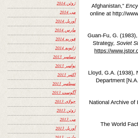
ژوئن 2014
Afghanistan,”
Ency
می 2014
online at http://ww
آوریل 2014
مارس 2014
Guan-Fu, G. (1983), 
فوریه 2014
Strategy
, Soviet S
ژانویه 2014
https://www.jstor
دسامبر 2013
نوامبر 2013
Lloyd, G.A. (1938), 
اکتبر 2013
Department [N.A.I
سپتامبر 2013
آگوست 2013
جولای 2013
National Archive of 
ژوئن 2013
می 2013
The World Fact
آوریل 2013
مارس 2013