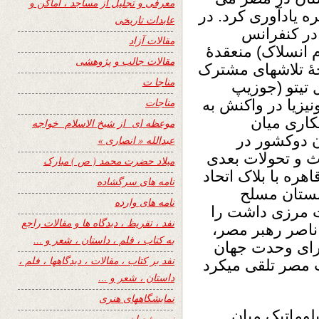
معرفی و تجلیل از مساجد ، اماکن و
ه یادآوری کرد. در
عابدات تاریخی
را در کنفرانس
مقالات آزاد
 انسلاک) منعقدۀ
مقالات جالب و پژوهشی
یجۀ تلاشهای مشترک
مناجا ت
 تیتو (جوزیپ
مناجات
یزیا در واکنش به
کاری میان
موعظه ای از شیخ الاسلام خواجه
ن دوکشور در
عبدالله « انصاری »
 و تحولات بعدی
میلاد حضرت محمد ( ص ) مبارک
هره با بلاک اتحاد
نامه های سرگشاده
ستان مسلح
نامه های وارده
ت مرزی داشت را
نفد ، تقریظ ، دیدگاه ها و مقالات راجع
ناصر رهبر مصر،
به کتاب ، فلم ، داستان ، شعر و …
رای وحدت جهان
نفد بر کتاب ، مقالات ، دیدگاهها ، فلم ،
 مصر تلقی میکرد
داستان ، شعر و …
نمایشگاههای هنری
لوماتیک میان
نیمه شعبان