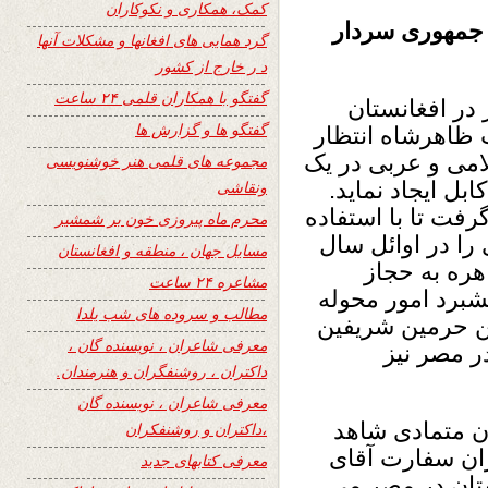
کمک، همکاری و نکوکاران
جمهوری سردار
گرد همایی های افغانها و مشکلات آنها
د ر خارج از کشور
گفتگو با همکاران قلمی ۲۴ ساعت
در افغانستان
گفتگو ها و گزارش ها
 ظاهرشاه انتظار
امی و عربی در یک
مجموعه های قلمی هنر خوشنویسی
بل ایجاد نماید.
ونقاشی
رفت تا با استفاده
محرم ماه پیروزی خون بر شمشیر
را در اوائل سال
مسایل جهان ، منطقه و افغانستان
اهره به حجاز
مشاعره ۲۴ ساعت
شبرد امور محوله
مطالب و سروده های شب یلدا
ن حرمین شریفین
معرفی شاعران ، نویسنده گان ،
ر مصر نیز
داکتران ، روشنفگران و هنرمندان.
معرفی شاعران ، نویسنده گان
ن متمادی شاهد
،داکتران و روشنفکران
ران سفارت آقای
معرفی کتابهای جدید
تان در مصر می