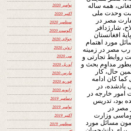
غانی، همه ساله
نوامبر 2020
ر دوران حکومت وحدت ملی
اکتبر 2020
ارت مصر در
سپتامبر 2020
اح، شارژدافر
آگوست 2020
ایۀ افغانستان
جولای 2020
ائل مورد اهتمام
ژوئن 2020
ارب مصر در زمینه
می 2020
ت روابط تجارتی و
طور مداوِم بحث و
آوریل 2020
د (سپوتنیک، 2018). در همین حال، کار
مارس 2020
کما کان ادامه
فوریه 2020
ی یادشده، در
ژانویه 2020
 امور خارجه در
دسامبر 2019
ده بود، تدریس
نوامبر 2019
 مصر در
لوماسی وزارت
اکتبر 2019
امون مسائل مورد
سپتامبر 2019
برای دانشجویان