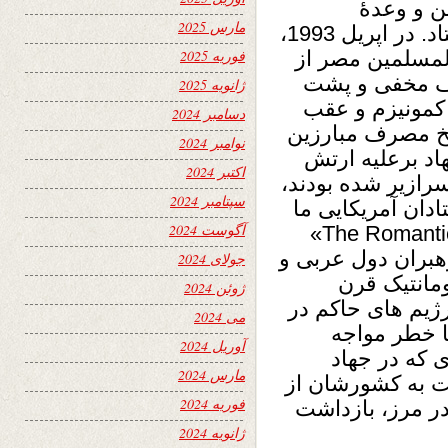
ین و وعدۀ
مارس 2025
کمک‌های بیشتر برای افغانها، به کابل فرستاد. در اپریل 1993،
مسلمین مصر از
فوریه 2025
داف مخفی و پشت
ژانویه 2025
 1998). با شکست کمونیزم و عقب
دسامبر 2024
یخ مصرف مبارزین
نوامبر 2024
اد برعلیه ارتش
اکتبر 2024
رازیر شده بودند،
سپتامبر 2024
ادان آمریکایی ما
آگوست 2024
در پشاور «The Romantic Heroes of the 20th Century»
هبران دول عربی و
جولای 2024
مانتیک قرن
ژوئن 2024
رژیم های حاکم در
می 2024
ا خطر مواجه
آوریل 2024
ی که در جهاد
مارس 2024
ت به کشورشان از
فوریه 2024
در مرز، بازداشت
ژانویه 2024