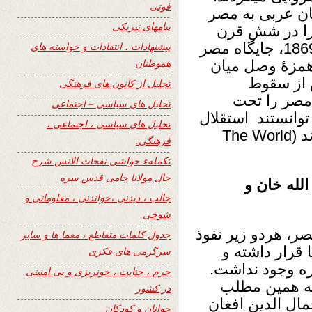
فوتی
بان عربی به مصر
پیامهای تبریکی
 را در شش قرن
بعدی بدست گرفتند. ایجاد کانال سوئز در 1869، جایگاه مصر
پیشنهادات ، انتقادات و خواسته های
هموطنان
 همزۀ وصل میان
پس از سقوط
تجلیل از کانون های فرهنگی
راطوری عثمانی، بریتانیا در سال 1882 مصر را تحت
تحلیل های سیاسی – اجتماعی
ما در 1952 مصری‌ها توانستند استقلال
تحلیل های سیاسی ، اجتماعی ،
کامل شانرا مجدداً از انگلیس‌ها بدست آورند (The World
فرهنگی.
تکملهء حواشی نفحات الانس شرح
حال مولانا جامی قدس سره
الله خان و
جالب ، دیدنی ،خواندنی ، معلوماتی و
شوخی
فغانستان و مصر، هردو زیر نفوذ
جدول کلمات متقاطع ، معما ها و سایر
 قرار داشته و
سرگرمی های فکری
ره وجود نداشت.
جرم ، جنایت ، خونریزی و بی امنیتی
 به همین مطلب
در کشور
ال الدین افغان
جوانان و کودکان