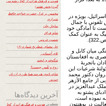
هویت و فرهنگ هرات از کجا ریشه می
گیرد(بخش هفتم)
مخمس بر غزل حضرت خواجه حافظ
رائیل، بویژه در
شیرازی
س تلفونی با جمال
ساحلِ جان
ت تا آمادگی خود
شامِ فراق
یگ به عنوان کمک
شصتِ عروس
حل معمای شطرنج شماره (۶)
گی میان کابل و
بلای آسمانی
صری به افغانستان
شگوفه ى لبخند
دان باتجربۀ
روح و نَفْس چیست؟
ولتۀ شرعیات این
دروان دکتور محمد
شاعربانوی هنرمند،هما طرزی اززبان
ی از جامع الأزهر
خودش
ملک عبدالعزیز در
دبای پشتو به
آخرین دیدگاه‌ها
ه نموده است،
الیت در پوهنتون
admin
در
هویت و فرهنگ هرات از کجا