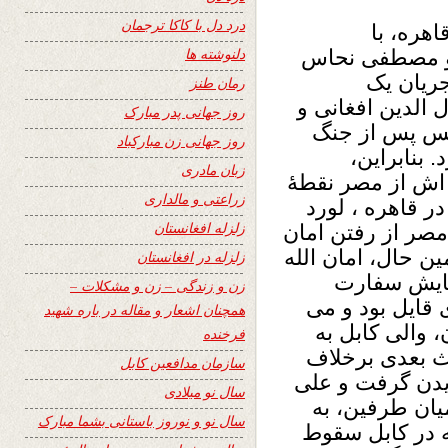
درد دل با کاکا ترجمان
هره، با
دلنوشته ها
 و مصطفی نحاس
جریان یک
رمان طنز
 الدین افغانی و
روز جهانی پدر مبارک
یس پس از جنگ
روز جهانی زن مبارکباد
 بنابراین،
زبان مادری
ه اش از مصر نقطۀ
زراعتی و مالداری
ر قاهره ، لورد
زلزله افغانستان
مصر از رفتن امان
 شدند (لوید، 1928). درهمین حال، امان الله
زلزله در افغانستان
شایش سفارت
زن و زندگی – زن و مشکلات –
 قایل بود و می
همچنان اشعار و مقاله در باره شهید
 والی کابل به
فرخنده
دث بعدی برخلاف
سازمان مدافعین کابل
یدن گرفت و علی
سال نو میلادی
یان طرفین، به
سال نو و نوروز باستانی بشما مبارک
مان الله در کابل سقوط