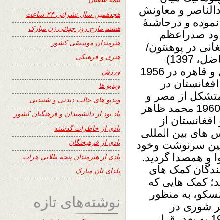
الناصر و معاونش
هجدهمین سال نشراتی ۲۴ ساعت
از کابل بازدید نموده و درحاشیۀ
هشتم مارچ روز جهانی زن مبارک
اود صدراعظم
هنرمندان موسیقی کشور
انی در پوهنتون/
هنری و فرهنگی
دانشگاه کابل نیز بازدید به عمل آوردند ( فاضل، 1397).
درهمین حال، معاهدات فرهنگی میان کابل و قاهره در 1956
ورزش
 افغانستان در
ویدیو ها
که متشکل از مصر و
ویدیو های جالب دیدنی و شنیدنی
سوریه در آنزمان بود، دیدن کرد. در اکتوبر 1960 محمد ظاهر
یاد بود از دانشمندان و فرهنگیان کشور
افغانستان از
یادی از خاطرات گذشته
 های بین المللی
یادی از فرهیختگان
عیین سرنوشت وخود
 و همصدا گردید.
یادی از هنرمندان پنجه طلایی هرات
ندگان کمک های
یلدای تان مبارک
د؛ کمک هایی که
سکو، به منظور
نوشته‌های تازه
یر شوری در
دسترس کشورهای جهان سوم از سال 1956 به بعد، قرار