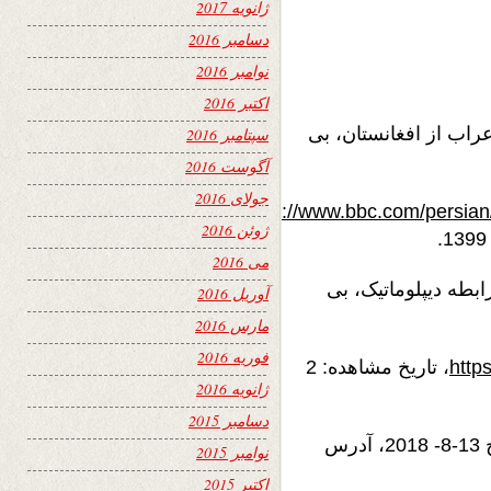
ژانویه 2017
دسامبر 2016
نوامبر 2016
اکتبر 2016
فی” اعراب از افغانستان، بی
سپتامبر 2016
آگوست 2016
جولای 2016
https://www.bbc.com/persian
ژوئن 2016
می 2016
1)، افغانستان و مصر، 90 سال رابطه دیپلوماتیک، بی
آوریل 2016
مارس 2016
فوریه 2016
http
، تاریخ مشاهده: 2
ژانویه 2016
دسامبر 2015
سپوتنیک (2018)، گزارش وزارت خارجۀ مصر، مؤرخ 13-8- 2018، آدرس
نوامبر 2015
اکتبر 2015