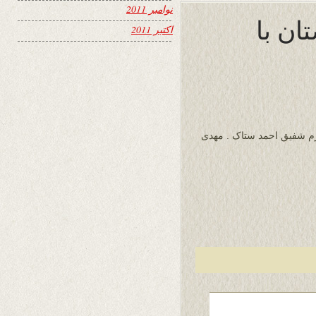
نوامبر 2011
ان با
اکتبر 2011
رم شفیق احمد ستاک . مهدی