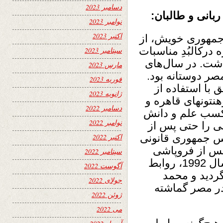
دسامبر 2023
بانی و طالبان:
نوامبر 2023
اکتبر 2023
 جمهوری خویش، از
 درکالبُدِ مناسبات
سپتامبر 2023
اشت. در سال‌های
مارس 2023
صر دوستانه بود.
فوریه 2023
 با استفاده از
ژانویه 2023
نتونهای قاهره و
دسامبر 2022
کسب علم و دانش
نوامبر 2022
نی را حتی پس از
س جمهوری قانونی
اکتبر 2022
پس از فروپاشی
سپتامبر 2022
دولت داکتر نجیب و پیروزی مجاهدین در سال 1992، روابط
آگوست 2022
گردید و محمد
جولای 2022
ر مصر گماشته
ژوئن 2022
می 2022