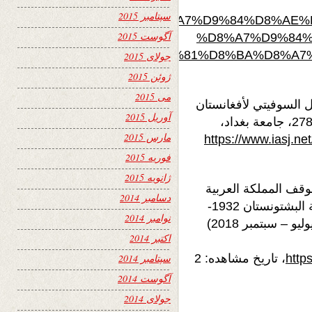
سپتامبر 2015
/arab_world/201808131034566982%D8%A7%D9%84%
آگوست 2015
%D8%A7%D9%84%
D8%A7%D8%AA%D8%A3%D9%81%D8%BA%D8%A7%
جولای 2015
ژوئن 2015
می 2015
من الأحتلال السوفيتي لأفغانستان
آوریل 2015
1979-1989، مجلة الآداب، العدد 120(آذار) ص.273-278، جامعة بغداد،
مارس 2015
https://www.iasj.ne
فوریه 2015
ژانویه 2015
موقف المملكة العربية
دسامبر 2014
السعودية من الخلاف الأفغاني-الباكستاني حول قضية البشتونستان 1932-
نوامبر 2014
1973، حوليات آداب عين شمس، المجلد 46، العدد (يوليو – سبتمبر 2018)
اکتبر 2014
http
، تاریخ مشاهده: 2
سپتامبر 2014
آگوست 2014
جولای 2014