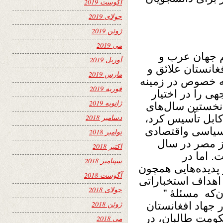
آگوست 2019
جولای 2019
ژوئن 2019
می 2019
 جهان عرب و
آوریل 2019
فغانستان علائق و
مارس 2019
ه خصوص در زمینه
فوریه 2019
ی را در اختیار
ژانویه 2019
ار داده است. مصر در 1937 که نخستین سال‌های
ابل تأسیس کرد،
دسامبر 2018
 سیاسی واقتصادی
نوامبر 2018
ز مصر در سال
اکتبر 2018
رفت. اما در
سپتامبر 2018
پدیده‌هایی همچون
آگوست 2018
 اهداف استخباراتی
جولای 2018
ن‌که مسئلۀ ”
ژوئن 2018
 جهاد افغانستان
کومت طالبان، در
می 2018