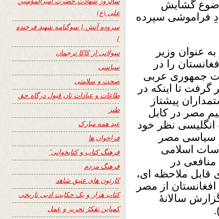
سالروز شهادت حضرت امیرالمؤمنین
موضوع گشایش
علی (ع)
دِ فراموشی سپرده
سروده آتش { سوگنامه شهید فرخنده
}
ی به عنوان وزیر
سولاتی از کاکا ترجمان
انستان را در
سیاسی
رت جمهوری عربی
صحت و سلامتی
گرفت تا اینکه در
طاعات و عبادات تان قبول درگاه حق
تمداران پیشتاز
طنز
م مصر در کابل
 انگلیسی نظر خود
عید همه مبارک
گی سیاسی مصر
فراخوان ها
اسات اسلامی
فرهنگ کتاب و کتابخوانی٬
منافعی در
فرهنگ مردم
ی قابل ملاحظه ای،
کارتون های عتیق شاهد
افغانستان از مصر
کتاب هزار و یک حکایت ادبی تاریخی
 نبود. ( گزارش سالانۀ
کمپاین تفکرُ تحریر و عمل