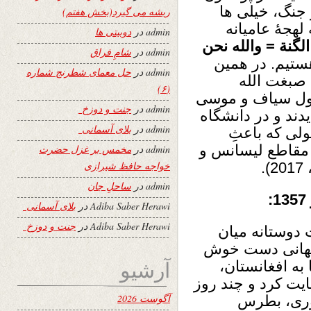
 جنگ، خیلی ها
ریشه می گیرد(بخش هفتم)
لهجۀ عامیانه
admin
در
دوبیتی ها
 الگنة = والله نحن
admin
در
شامِ فراق
ستیم. در همین
admin
در
حل معمای شطرنج شماره
 صبغت الله
(۶)
سول سیاف و موسی
admin
در
جنت و دوزخ
دند و در دانشگاه
admin
در
بلای آسمانی
لی که باعثِ
مقاطع لیسانس و
admin
در
مخمس بر غزل حضرت
.
خواجه حافظ شیرازی
admin
در
ساحلِ جان
Adiba Saber Herawi
در
بلای آسمانی
Adiba Saber Herawi
در
جنت و دوزخ
 دوستانه میان
اگهانی دست خوش
آرشیو
به افغانستان،
یت کرد و چند روز
آگوست 2026
وری، بطرس