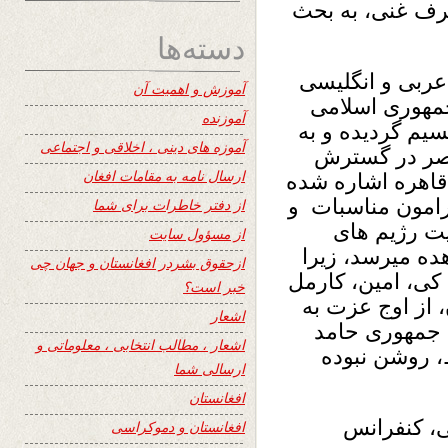
رف غنی، به بحث
دسته‌ها
 عربی و انگلیسی
آموزش و اهمیت آن
جمهوری اسلامی
آموزنده
سیم گردیده و به
آموزه های دینی ، اخلاقی و اجتماعی
مصر در گسترش
ارسال نامه به مقامات افغان
 قاهره اشاره شده
رامون مناسبات و
از دفتر خاطرات برای شما
یت رژیم های
از مسؤول سایت
ده میرسد، زیرا
ازحقوق بشردر افغانستان و جهان چی
کی، امین، کارمل
خبر است؟
، از اوج عزت به
اشعار
 جمهوری حامد
اشعار ، مطالب انتخابی ، معلوماتی و
ن روابط، روشن نبوده
ارسالی شما
افغانستان
، کنفرانس
افغانستان و دموکراسی