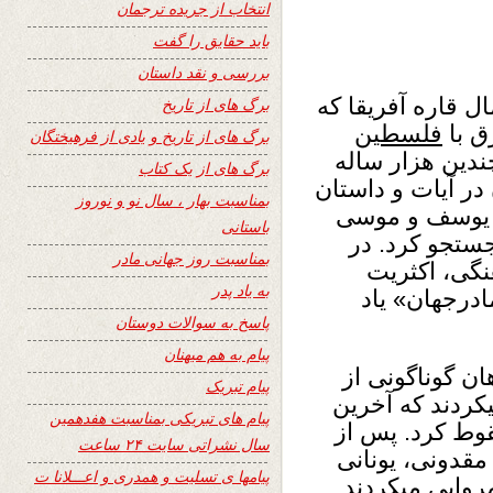
انتخاب از جریده ترجمان
باید حقایق را گفت
بررسی و نقد داستان
قاره آفریقا که
برگ های از تاریخ
ق با
فلسطین
برگ های از تاریخ و یادی از فرهیختگان
دین هزار ساله
برگ های از یک کتاب
 در آیات و داستان
بمناسبت بهار ، سال نو و نوروز
ن یوسف و موسی
باستانی
جستجو کرد. در
بمناسبت روز جهانی مادر
نگی، اکثریت
به یاد پدر
ادرجهان» یاد
پاسخ به سوالات دوستان
پیام به هم میهنان
ن گوناگونی از
پیام تبریک
ردند که آخرین
پیام های تبریکی بمناسبت هفدهمین
ها سقوط کرد. پس از
سال نشراتی سایت ۲۴ ساعت
دونی، یونانی
پیامها ی تسلیت و همدری و اعـــلانا ت
روایی میکردند.