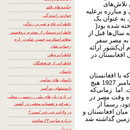
 تلاش‌های
چکیده های قلم
 مبارزه برعلیه
حوادث راننده گی
 به عنوان یک
خاطرات تلخ و شیرین زندگی
ته شده بود(
ین که سال‌ها قبل از
خاطرات دوستان از محترم پروفیسور
پوهاند استاد میرحسین شاه در باره
، به مصر سفر
زحمات شان
 آن‌کشور ارائه
 افغانستان در
خاطرات وطن
خاطراتی از فرهیختگان
داستان
 با افغانستان
داستان های پندآمیز
روابط دیپلوماتیک برقرار کرده است، تا دسامبر 1927 هیچ‌
داستنتنهای پند آمیز
 اما زمانی‌که
شاه وقت مصر در
در باره زبان های ملی ، رسمی ، محلی
، رسماً از
، تفرقه و تعصبات مذهبی در کشور
میان افغانستان و
در ولایات چی خبر است ؟
1928 میلادی، به زمین گذاشته شد
درباره سایت ۲۴ ساعت
درد دل