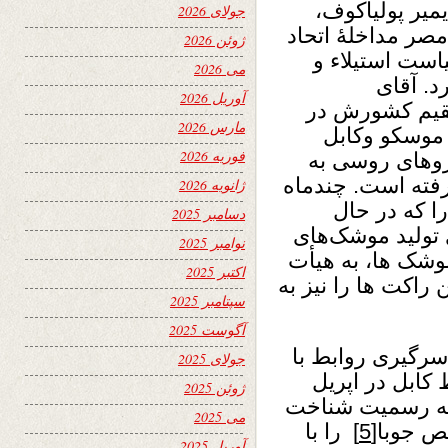
میر پولیاکوف،
جولای 2026
صر مداخلۀ اتحاد
ژوئن 2026
است استیلاء و
می 2026
د. آقای
آوریل 2026
قیم کشورش در
مارس 2026
 موسکو وکابل
فوریه 2026
روهای روسی به
فته است. چندماه
ژانویه 2026
ا که در حال
دسامبر 2025
ی تولید موشک‌های
نوامبر 2025
موشک ها، به هیأت
اکتبر 2025
 راکت ها را نیز به
سپتامبر 2025
آگوست 2025
 از سرگیری روابط با
جولای 2025
کابل در اپریل
ژوئن 2025
 به‌ رسمیت شناخت
می 2025
ص جوبا
[5]
را با
آوریل 2025