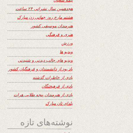
هجدهمین سال نشراتی ۲۴ ساعت
هشتم مارچ روز جهانی زن مبارک
هنرمندان موسیقی کشور
هنری و فرهنگی
ورزش
ویدیو ها
ویدیو های جالب دیدنی و شنیدنی
یاد بود از دانشمندان و فرهنگیان کشور
یادی از خاطرات گذشته
یادی از فرهیختگان
یادی از هنرمندان پنجه طلایی هرات
یلدای تان مبارک
نوشته‌های تازه