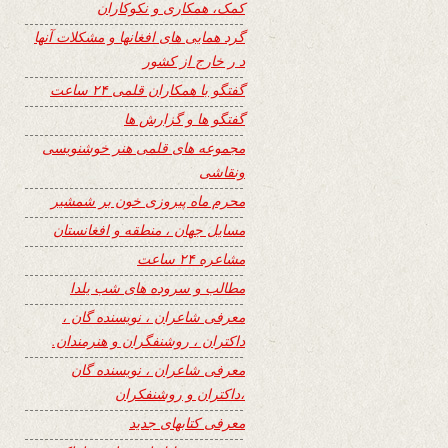
کمک، همکاری و نکوکاران
گرد همایی های افغانها و مشکلات آنها
د ر خارج از کشور
گفتگو با همکاران قلمی ۲۴ ساعت
گفتگو ها و گزارش ها
مجموعه های قلمی هنر خوشنویسی
ونقاشی
محرم ماه پیروزی خون بر شمشیر
مسایل جهان ، منطقه و افغانستان
مشاعره ۲۴ ساعت
مطالب و سروده های شب یلدا
معرفی شاعران ، نویسنده گان ،
داکتران ، روشنفگران و هنرمندان.
معرفی شاعران ، نویسنده گان
،داکتران و روشنفکران
معرفی کتابهای جدید