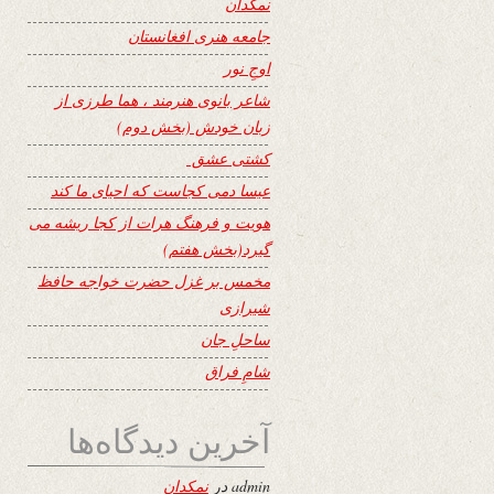
نمکدان
جامعه هنری افغانستان
اوجِ نور
شاعر بانوی هنرمند ، هما طرزی از
زبان خودش (بخش دوم)
کشتی عشق
عیسا دمی کجاست که احیای ما کند
هویت و فرهنگ هرات از کجا ریشه می
گیرد(بخش هفتم)
مخمس بر غزل حضرت خواجه حافظ
شیرازی
ساحلِ جان
شامِ فراق
آخرین دیدگاه‌ها
admin
در
نمکدان