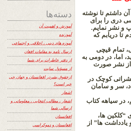
دسته‌ها
آن داشتم تا نوشته
سی دری را برای
آموزش و اهمیت آن
 و نشر نمایم.
 تا دریابم که
آموزنده
آموزه های دینی ، اخلاقی و اجتماعی
ی، تمام قیچی
ارسال نامه به مقامات افغان
 اما، در دومی به
از دفتر خاطرات برای شما
 از نشر صورت
از مسؤول سایت
ازحقوق بشردر افغانستان و جهان چی
نشراتی کوچک در
خبر است؟
د، سر و سامان
اشعار
، در سیاهه کتاب
اشعار ، مطالب انتخابی ، معلوماتی و
ارسالی شما
ی “کلکین ها،
افغانستان
و یادداشت ها” از
افغانستان و دموکراسی