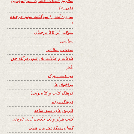
سالروز شهادت حضرت امیرالمؤمنین
علی (ع)
سروده آتش { سوگنامه شهید فرخنده
}
سولاتی از کاکا ترجمان
سیاسی
صحت و سلامتی
طاعات و عبادات تان قبول درگاه حق
طنز
عید همه مبارک
فراخوان ها
فرهنگ کتاب و کتابخوانی٬
فرهنگ مردم
کارتون های عتیق شاهد
کتاب هزار و یک حکایت ادبی تاریخی
کمپاین تفکرُ تحریر و عمل