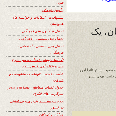
فوتی
پیامهای تبریکی
پیشنهادات ، انتقادات و خواسته های
هموطنان
ان، یک
تجلیل از کانون های فرهنگی
تحلیل های سیاسی – اجتماعی
تحلیل های سیاسی ، اجتماعی ،
فرهنگی.
تکملهء حواشی نفحات الانس شرح
حال مولانا جامی قدس سره
قیت بیشتر تانرا آرزو
جالب ، دیدنی ،خواندنی ، معلوماتی و
شوخی
جدول کلمات متقاطع ، معما ها و سایر
سرگرمی های فکری
جرم ، جنایت ، خونریزی و بی امنیتی
در کشور
جوانان و کودکان