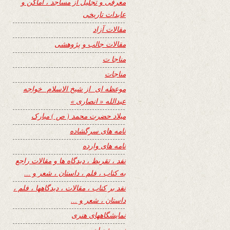
معرفی و تجلیل از مساجد ، اماکن و
عابدات تاریخی
مقالات آزاد
مقالات جالب و پژوهشی
مناجا ت
مناجات
موعظه ای از شیخ الاسلام خواجه
عبدالله « انصاری »
میلاد حضرت محمد ( ص ) مبارک
نامه های سرگشاده
نامه های وارده
نفد ، تقریظ ، دیدگاه ها و مقالات راجع
به کتاب ، فلم ، داستان ، شعر و …
نفد بر کتاب ، مقالات ، دیدگاهها ، فلم ،
داستان ، شعر و …
نمایشگاههای هنری
نیمه شعبان