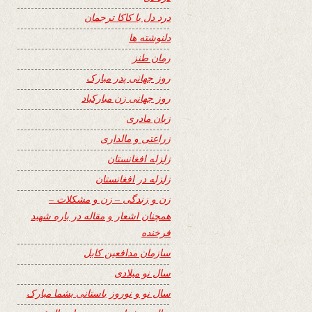
درد دل با کاکا ترجمان
دلنوشته ها
رمان طنز
روز جهانی پدر مبارک
روز جهانی زن مبارکباد
زبان مادری
زراعتی و مالداری
زلزله افغانستان
زلزله در افغانستان
زن و زندگی – زن و مشکلات –
همچنان اشعار و مقاله در باره شهید
فرخنده
سازمان مدافعین کابل
سال نو میلادی
سال نو و نوروز باستانی بشما مبارک