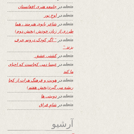
admin
در
جامعه هنری افغانستان
admin
در
اوجِ نور
admin
در
شاعر بانوی هنرمند ، هما
طرزی از زبان خودش (بخش دوم)
admin
در
” اگر کودک درونم حرف
بزند “
admin
در
کشتی عشق
admin
در
عیسا دمی کجاست که احیای
ما کند
admin
در
هویت و فرهنگ هرات از کجا
ریشه می گیرد(بخش هفتم)
admin
در
دوبیتی ها
admin
در
شامِ فراق
آرشیو