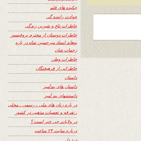
چکیده های قلم
حوادث راننده گی
خاطرات تلخ و شیرین زندگی
خاطرات دوستان از محترم پروفیسور
پوهاند استاد میرحسین شاه در باره
زحمات شان
خاطرات وطن
خاطراتی از فرهیختگان
داستان
داستان های پندآمیز
داستنتنهای پند آمیز
در باره زبان های ملی ، رسمی ، محلی
، تفرقه و تعصبات مذهبی در کشور
در ولایات چی خبر است ؟
درباره سایت ۲۴ ساعت
درد دل