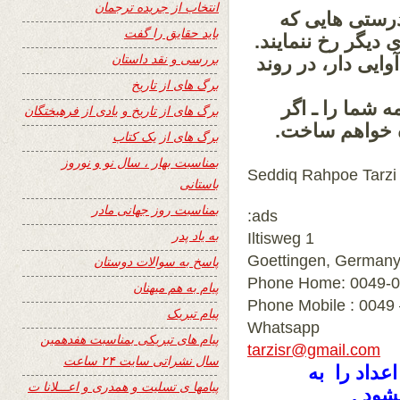
انتخاب از جریده ترجمان
ستی هایی که
باید حقایق را گفت
دیگر رخ ننمایند.
بررسی و نقد داستان
وایی دار، در روند
برگ های از تاریخ
 شما را ـ اگر
برگ های از تاریخ و یادی از فرهیختگان
اه خواهم ساخت.
برگ های از یک کتاب
بمناسبت بهار ، سال نو و نوروز
Seddiq Rahpoe Tarzi
باستانی
بمناسبت روز جهانی مادر
ads:
به یاد پدر
Iltisweg 1
پاسخ به سوالات دوستان
Phone Home: 0049-0-
پیام به هم میهنان
Phone Mobile : 0049
پیام تبریک
Whatsapp
پیام های تبریکی بمناسبت هفدهمین
tarzisr@gmail.com
سال نشراتی سایت ۲۴ ساعت
عت بعضی اعداد را به
پیامها ی تسلیت و همدری و اعـــلانا ت
شود .