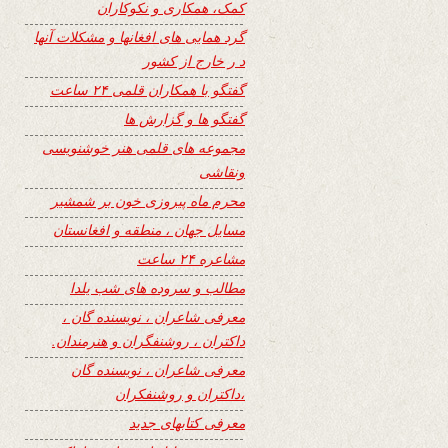
کمک، همکاری و نکوکاران
گرد همایی های افغانها و مشکلات آنها
د ر خارج از کشور
گفتگو با همکاران قلمی ۲۴ ساعت
گفتگو ها و گزارش ها
مجموعه های قلمی هنر خوشنویسی
ونقاشی
محرم ماه پیروزی خون بر شمشیر
مسایل جهان ، منطقه و افغانستان
مشاعره ۲۴ ساعت
مطالب و سروده های شب یلدا
معرفی شاعران ، نویسنده گان ،
داکتران ، روشنفگران و هنرمندان.
معرفی شاعران ، نویسنده گان
،داکتران و روشنفکران
معرفی کتابهای جدید