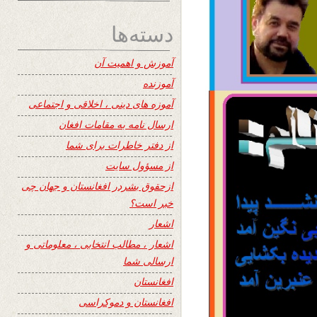
دسته‌ها
آموزش و اهمیت آن
آموزنده
آموزه های دینی ، اخلاقی و اجتماعی
ارسال نامه به مقامات افغان
از دفتر خاطرات برای شما
از مسؤول سایت
ازحقوق بشردر افغانستان و جهان چی
خبر است؟
اشعار
اشعار ، مطالب انتخابی ، معلوماتی و
ارسالی شما
افغانستان
افغانستان و دموکراسی