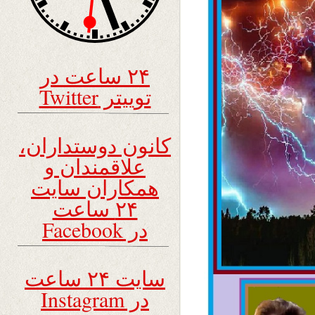
۲۴ ساعت در
توییتر Twitter
کانون دوستداران،
علاقمندان و
همکاران سایت
۲۴ ساعت
در Facebook
سایت ۲۴ ساعت
در Instagram