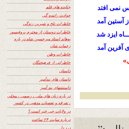
کس نمی افتد
چکیده های قلم
حوادث راننده گی
ز آستین آمد
خاطرات تلخ و شیرین زندگی
خاطرات دوستان از محترم پروفیسور
ــاه ایزد شد
پوهاند استاد میرحسین شاه در باره
زحمات شان
 آفرین آمد
خاطرات وطن
»
خاطراتی از فرهیختگان
داستان
داستان های پندآمیز
داستنتنهای پند آمیز
در باره زبان های ملی ، رسمی ، محلی
، تفرقه و تعصبات مذهبی در کشور
در ولایات چی خبر است ؟
درباره سایت ۲۴ ساعت
درد دل