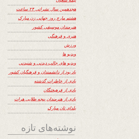
هجدهمین سال نشراتی ۲۴ ساعت
هشتم مارچ روز جهانی زن مبارک
هنرمندان موسیقی کشور
هنری و فرهنگی
ورزش
ویدیو ها
ویدیو های جالب دیدنی و شنیدنی
یاد بود از دانشمندان و فرهنگیان کشور
یادی از خاطرات گذشته
یادی از فرهیختگان
یادی از هنرمندان پنجه طلایی هرات
یلدای تان مبارک
نوشته‌های تازه