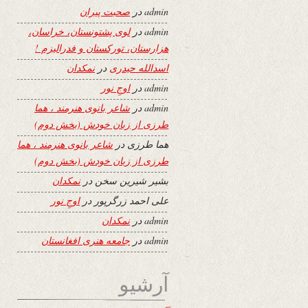
admin
در
صحبت پیران
admin
در
لوی پشتونستان، خراسان،
هزارستان، تورکستان و فدرالیزم !
اسدالله حیدری
در
نمکدان
admin
در
اوجِ نور
admin
در
شاعر بانوی هنرمند ، هما
طرزی از زبان خودش (بخش دوم)
هما طرزی
در
شاعر بانوی هنرمند ، هما
طرزی از زبان خودش (بخش دوم)
بشیر شیرین سخن
در
نمکدان
علی احمد زرگرپور
در
اوجِ نور
admin
در
نمکدان
admin
در
جامعه هنری افغانستان
آرشیو