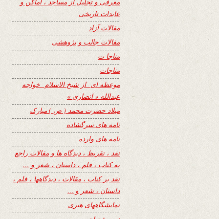
معرفی و تجلیل از مساجد ، اماکن و
عابدات تاریخی
مقالات آزاد
مقالات جالب و پژوهشی
مناجا ت
مناجات
موعظه ای از شیخ الاسلام خواجه
عبدالله « انصاری »
میلاد حضرت محمد ( ص ) مبارک
نامه های سرگشاده
نامه های وارده
نفد ، تقریظ ، دیدگاه ها و مقالات راجع
به کتاب ، فلم ، داستان ، شعر و …
نفد بر کتاب ، مقالات ، دیدگاهها ، فلم ،
داستان ، شعر و …
نمایشگاههای هنری
نیمه شعبان