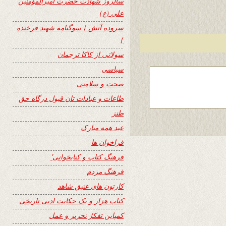
سالروز شهادت حضرت امیرالمؤمنین
علی (ع)
سروده آتش { سوگنامه شهید فرخنده
}
سولاتی از کاکا ترجمان
سیاسی
صحت و سلامتی
طاعات و عبادات تان قبول درگاه حق
طنز
عید همه مبارک
فراخوان ها
فرهنگ کتاب و کتابخوانی٬
فرهنگ مردم
کارتون های عتیق شاهد
کتاب هزار و یک حکایت ادبی تاریخی
کمپاین تفکرُ تحریر و عمل