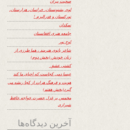
صحبت پیران
لوی پشتونستان، خراسان، هزارستان،
تورکستان و فدرالیزم !
نمکدان
جامعه هنری افغانستان
اوجِ نور
شاعر بانوی هنرمند ، هما طرزی از
زبان خودش (بخش دوم)
کشتی عشق
عیسا دمی کجاست که احیای ما کند
هویت و فرهنگ هرات از کجا ریشه می
گیرد(بخش هفتم)
مخمس بر غزل حضرت خواجه حافظ
شیرازی
آخرین دیدگاه‌ها