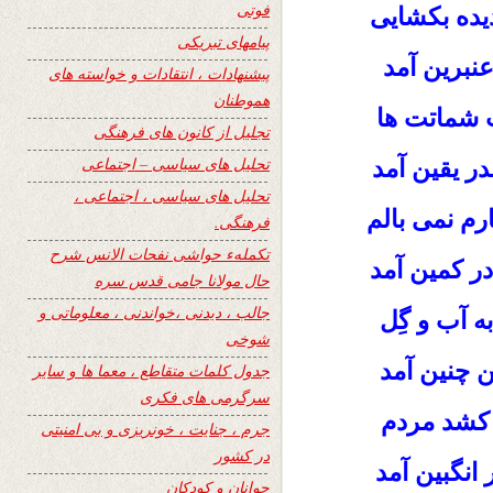
فوتی
دیده بکشایی
پیامهای تبریکی
عنبرین آمد
پیشنهادات ، انتقادات و خواسته های
هموطنان
 شماتت ها
تجلیل از کانون های فرهنگی
تحلیل های سیاسی – اجتماعی
در یقین آمد
تحلیل های سیاسی ، اجتماعی ،
ارم نمی بالم
فرهنگی.
تکملهء حواشی نفحات الانس شرح
در کمین آمد
حال مولانا جامی قدس سره
جالب ، دیدنی ،خواندنی ، معلوماتی و
به آب و گِل
شوخی
ن چنین آمد
جدول کلمات متقاطع ، معما ها و سایر
سرگرمی های فکری
ی کشد مردم
جرم ، جنایت ، خونریزی و بی امنیتی
در کشور
 انگبین آمد
جوانان و کودکان