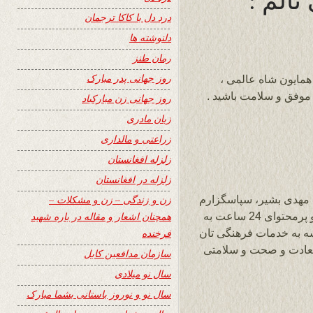
درد دل با کاکا ترجمان
دلنوشته ها
رمان طنز
روز جهانی پدر مبارک
 همایون شاه عالمی ،
 موفق و سلامت باشید .
روز جهانی زن مبارکباد
زبان مادری
زراعتی و مالداری
زلزله افغانستان
زلزله در افغانستان
ب مهدی بشیر، سپاسگزارم
زن و زندگی – زن و مشکلات –
ازین که این سروده را آراسته و به سایت زیبا و پرمحتوای 24 ساعت به
همچنان اشعار و مقاله در باره شهید
شه به خدمات فرهنگی تان
فرخنده
 سعادت و صحت و سلامتی
سازمان مدافعین کابل
سال نو میلادی
سال نو و نوروز باستانی بشما مبارک