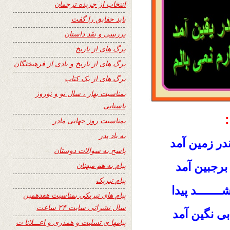
انتخاب از جریده ترجمان
باید حقایق را گفت
بررسی و نقد داستان
برگ های از تاریخ
برگ های از تاریخ و یادی از فرهیختگان
برگ های از یک کتاب
بمناسبت بهار ، سال نو و نوروز
باستانی
بمناسبت روز جهانی مادر
به یاد پدر
ندر زمین آمد
پاسخ به سوالات دوستان
رجبین آمد
پیام به هم میهنان
پیام تبریک
ـــــــد پیدا
پیام های تبریکی بمناسبت هفدهمین
سال نشراتی سایت ۲۴ ساعت
بی نگین آمد
پیامها ی تسلیت و همدری و اعـــلانا ت