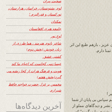
صحبت پیران
لوی پشتونستان، خراسان، هزارستان،
تورکستان و فدرالیزم !
نمکدان
جامعه هنری افغانستان
اوجِ نور
شاعر بانوی هنرمند ، هما طرزی از
زیز ، بازهم طبع این اثر
زبان خودش (بخش دوم)
تمنا دارم.
کشتی عشق
عیسا دمی کجاست که احیای ما کند
هویت و فرهنگ هرات از کجا ریشه می
گیرد(بخش هفتم)
مخمس بر غزل حضرت خواجه حافظ
شیرازی
ر !
م سپاس بی پایان از شما
آخرین دیدگاه‌ها
نشر و دیدگاهای مملو از
پشتوی ما میگویند” که