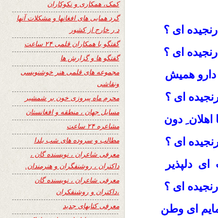
کمک، همکاری و نکوکاران
گرد همایی های افغانها و مشکلات آنها
رنجیده ای ؟
د ر خارج از کشور
گفتگو با همکاران قلمی ۲۴ ساعت
نجیده ای ؟
گفتگو ها و گزارش ها
مجموعه های قلمی هنر خوشنویسی
 دارو همیش
ونقاشی
رنجیده ای ؟
محرم ماه پیروزی خون بر شمشیر
مسایل جهان ، منطقه و افغانستان
اهلان ِ دون
مشاعره ۲۴ ساعت
نجیده ای ؟
مطالب و سروده های شب یلدا
معرفی شاعران ، نویسنده گان ،
 ای دلپذیر
داکتران ، روشنفگران و هنرمندان.
معرفی شاعران ، نویسنده گان
نجیده ای ؟
،داکتران و روشنفکران
معرفی کتابهای جدید
مایم ای وطن