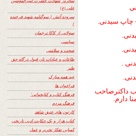
سالروز شهادت حضرت امیرالمؤمنین
نی
علی (ع)
سروده آتش { سوگنامه شهید فرخنده
– چاپ سیدنی.
}
سولاتی از کاکا ترجمان
دنی.
سیاسی
دنی.
صحت و سلامتی
طاعات و عبادات تان قبول درگاه حق
نی .
طنز
دنی.
عید همه مبارک
فراخوان ها
اب داکترصاحب
فرهنگ کتاب و کتابخوانی٬
ا دارم.
فرهنگ مردم
کارتون های عتیق شاهد
کتاب هزار و یک حکایت ادبی تاریخی
کمپاین تفکرُ تحریر و عمل