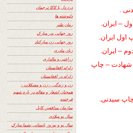
درد دل با کاکا ترجمان
نی .
دلنوشته ها
ل – ایران.
رمان طنز
روز جهانی پدر مبارک
 اول ایران.
روز جهانی زن مبارکباد
م – ایران.
زبان مادری
زراعتی و مالداری
ا شهادت – چاپ
زلزله افغانستان
زلزله در افغانستان
زن و زندگی – زن و مشکلات –
همچنان اشعار و مقاله در باره شهید
چاپ سیدنی.
فرخنده
سازمان مدافعین کابل
سال نو میلادی
سال نو و نوروز باستانی بشما مبارک