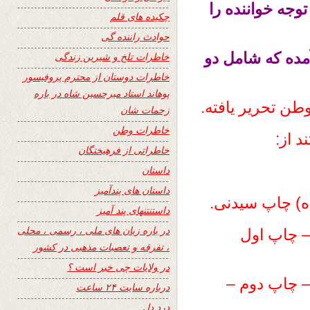
توجه خواننده را
چکیده های قلم
حوادث راننده گی
مده که شامل دو
خاطرات تلخ و شیرین زندگی
خاطرات دوستان از محترم پروفیسور
پوهاند استاد میرحسین شاه در باره
وطن تحریر یافته.
زحمات شان
خاطرات وطن
د از:
خاطراتی از فرهیختگان
داستان
داستان های پندآمیز
ه) چاپ سیدنی.
داستنتنهای پند آمیز
در باره زبان های ملی ، رسمی ، محلی
 – چاپ اول
، تفرقه و تعصبات مذهبی در کشور
در ولایات چی خبر است ؟
– چاپ دوم –
درباره سایت ۲۴ ساعت
درد دل