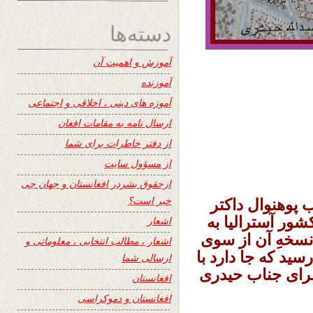
دسته‌ها
آموزش و اهمیت آن
آموزنده
آموزه های دینی ، اخلاقی و اجتماعی
ارسال نامه به مقامات افغان
از دفتر خاطرات برای شما
از مسؤول سایت
ازحقوق بشردر افغانستان و جهان چی
خبر است؟
 پوهنوال داکتر
ور آسترالیا به
اشعار
نسخهِ آن از سوی
اشعار ، مطالب انتخابی ، معلوماتی و
ید که جا دارد با
ارسالی شما
برای جناب حیدری
افغانستان
افغانستان و دموکراسی