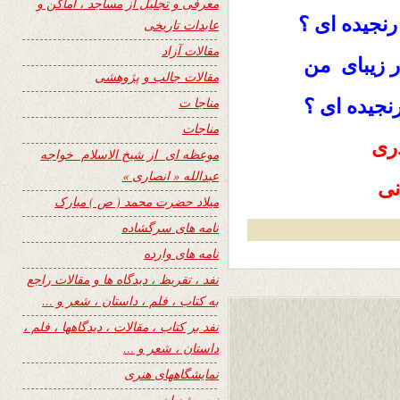
معرفی و تجلیل از مساجد ، اماکن و
رنجیده ای ؟
عابدات تاریخی
مقالات آزاد
ر زیبای من
مقالات جالب و پژوهشی
مناجا ت
نجیده ای ؟
مناجات
دری
موعظه ای از شیخ الاسلام خواجه
عبدالله « انصاری »
میلاد حضرت محمد ( ص ) مبارک
نامه های سرگشاده
نامه های وارده
نفد ، تقریظ ، دیدگاه ها و مقالات راجع
به کتاب ، فلم ، داستان ، شعر و …
نفد بر کتاب ، مقالات ، دیدگاهها ، فلم ،
داستان ، شعر و …
نمایشگاههای هنری
نیمه شعبان