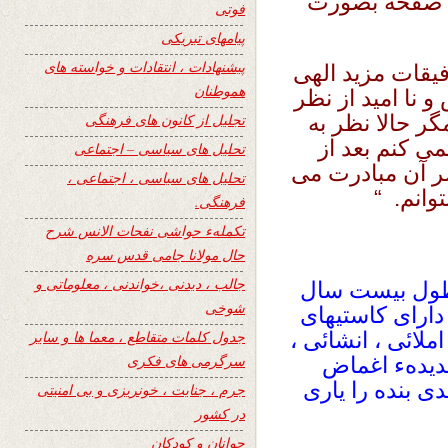
د صفحه بصورت
فوتی
پیامهای تبریکی
پیشنهادات ، انتقادات و خواسته های
فیقات مزید الهی
هموطنان
نا امید از نظر
ر حالا نظر به
تجلیل از کانون های فرهنگی
 کنم بعد از
تحلیل های سیاسی – اجتماعی
شر آن مبادرت می
تحلیل های سیاسی ، اجتماعی ،
وانم. “
فرهنگی.
تکملهء حواشی نفحات الانس شرح
حال مولانا جامی قدس سره
جالب ، دیدنی ،خواندنی ، معلوماتی و
 طول بیست سال
شوخی
ارای کاستیهای
ملائی ، انشائی ،
جدول کلمات متقاطع ، معما ها و سایر
سرگرمی های فکری
بدیدهء اغماض
ی بنده را یاری
جرم ، جنایت ، خونریزی و بی امنیتی
در کشور
جوانان و کودکان