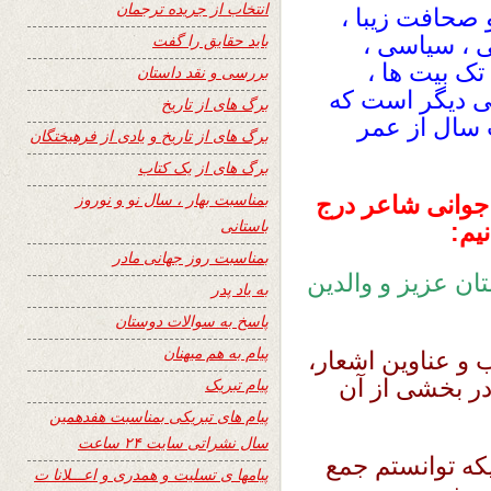
انتخاب از جریده ترجمان
و با قطع و صحافت زیبا ،
باید حقایق را گفت
ی ، سیاسی ،
تک بیت ها ،
بررسی و نقد داستان
ی دیگر است که
برگ های از تاریخ
سال از عمر
برگ های از تاریخ و یادی از فرهیختگان
برگ های از یک کتاب
بمناسبت بهار ، سال نو و نوروز
جوانی شاعر درج
باستانی
یم:
بمناسبت روز جهانی مادر
ان عزیز و والدین
به یاد پدر
پاسخ به سوالات دوستان
پیام به هم میهنان
و عناوین اشعار،
ر بخشی از آن
پیام تبریک
پیام های تبریکی بمناسبت هفدهمین
سال نشراتی سایت ۲۴ ساعت
یکه توانستم جمع
پیامها ی تسلیت و همدری و اعـــلانا ت