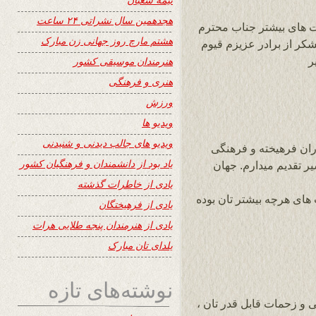
هجدهمین سال نشراتی ۲۴ ساعت
 های بیشتر جناب محترم
هشتم مارچ روز جهانی زن مبارک
شکر از برادر عزیزم قیوم
ر
هنرمندان موسیقی کشور
هنری و فرهنگی
ورزش
ویدیو ها
ویدیو های جالب دیدنی و شنیدنی
ران فرهیخته و فرهنگی
یاد بود از دانشمندان و فرهنگیان کشور
ر تقدیم میدارم. جهان
یادی از خاطرات گذشته
ای هرچه بیشتر تان بوده
یادی از فرهیختگان
یادی از هنرمندان پنجه طلایی هرات
یلدای تان مبارک
نوشته‌های تازه
و زحمات قابل قدر تان ،