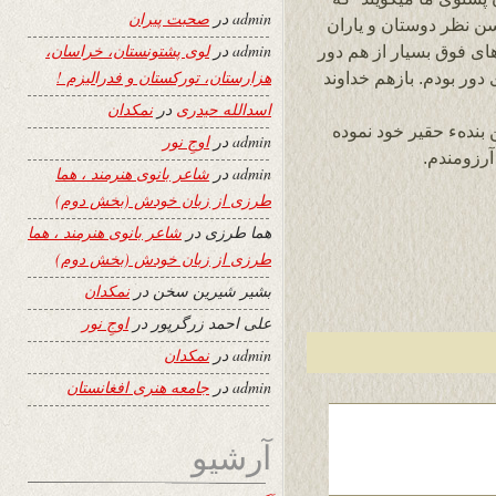
admin
در
صحبت پیران
سن نظر دوستان و یاران
admin
در
لوی پشتونستان، خراسان،
ی فوق بسیار از هم دور
هزارستان، تورکستان و فدرالیزم !
 دور بودم. بازهم خداوند
اسدالله حیدری
در
نمکدان
بندهء حقیر خود نموده
admin
در
اوجِ نور
رزومندم.
admin
در
شاعر بانوی هنرمند ، هما
طرزی از زبان خودش (بخش دوم)
هما طرزی
در
شاعر بانوی هنرمند ، هما
طرزی از زبان خودش (بخش دوم)
بشیر شیرین سخن
در
نمکدان
علی احمد زرگرپور
در
اوجِ نور
admin
در
نمکدان
admin
در
جامعه هنری افغانستان
آرشیو