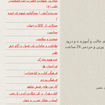
سالروز شهادت حضرت امیرالمؤمنین
علی (ع)
سروده آتش { سوگنامه شهید فرخنده
}
سولاتی از کاکا ترجمان
سیاسی
صحت و سلامتی
 جالب و آموزند ه و درود
طاعات و عبادات تان قبول درگاه حق
برشما که با علاقه مندان و خواننده گان سایت وزین و مردمی 24 ساعت
طنز
عید همه مبارک
فراخوان ها
فرهنگ کتاب و کتابخوانی٬
فرهنگ مردم
کارتون های عتیق شاهد
 بشیر
کتاب هزار و یک حکایت ادبی تاریخی
کمپاین تفکرُ تحریر و عمل