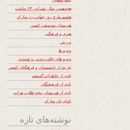
هجدهمین سال نشراتی ۲۴ ساعت
هشتم مارچ روز جهانی زن مبارک
هنرمندان موسیقی کشور
هنری و فرهنگی
ورزش
ویدیو ها
ویدیو های جالب دیدنی و شنیدنی
یاد بود از دانشمندان و فرهنگیان کشور
یادی از خاطرات گذشته
یادی از فرهیختگان
یادی از هنرمندان پنجه طلایی هرات
یلدای تان مبارک
نوشته‌های تازه