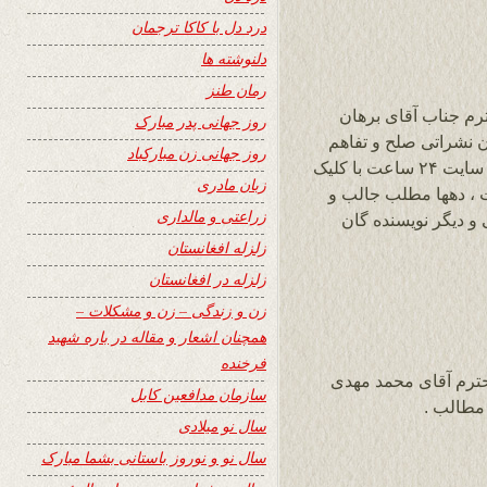
درد دل با کاکا ترجمان
دلنوشته ها
رمان طنز
م جناب آقای برهان
روز جهانی پدر مبارک
ن نشراتی صلح و تفاهم
روز جهانی زن مبارکباد
مولانا سعید افغانی ، امیدوارم که خواننده گان سایت ۲۴ ساعت با کلیک
زبان مادری
یت ، دهها مطلب جالب و
زراعتی و مالداری
ی و دیگر نویسنده گان
زلزله افغانستان
زلزله در افغانستان
زن و زندگی – زن و مشکلات –
همچنان اشعار و مقاله در باره شهید
فرخنده
حترم آقای محمد مهدی
سازمان مدافعین کابل
سال نو میلادی
سال نو و نوروز باستانی بشما مبارک