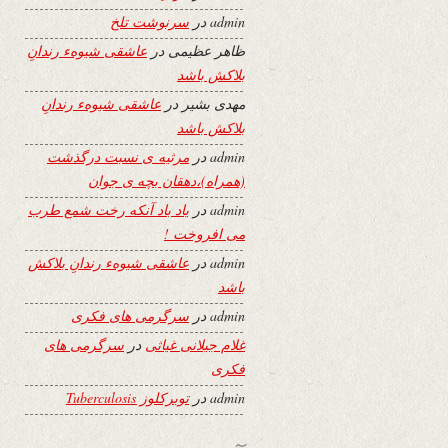
admin
در
سرنوشت تلخ
ظاهر عظیمی
در
عاشقی شیوهء رندانِ
بلاکش باشد
مهدی بشیر
در
عاشقی شیوهء رندانِ
بلاکش باشد
admin
در
مرثیه ی نسبت درگذشت
(همراه)،دهقان بچه ی جوان
admin
در
یاد باد آنکه رخت شمع طرب
می افروخت !
admin
در
عاشقی شیوهء رندانِ بلاکش
باشد
admin
در
سرگرمی های فکری
غلام جیلانی غیاثی
در
سرگرمی های
فکری
admin
در
توبرکلوز Tuberculosis