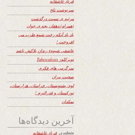
فریادِ عاشقانه
سرنوشت تلخ
مرثیه ی نسبت درگذشت
(همراه)،دهقان بچه ی جوان
یاد باد آنکه رخت شمع طرب می
افروخت !
عاشقی شیوهء رندانِ بلاکش باشد
توبرکلوز Tuberculosis
سرگرمی های فکری
صحبت پیران
لوی پشتونستان، خراسان، هزارستان،
تورکستان و فدرالیزم !
نمکدان
آخرین دیدگاه‌ها
admin
در
فریادِ عاشقانه