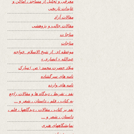
معرفی و تجلیل از مساجد ، اماکن و
عابدات تاریخی
مقالات آزاد
مقالات جالب و پژوهشی
مناجا ت
مناجات
موعظه ای از شیخ الاسلام خواجه
عبدالله « انصاری »
میلاد حضرت محمد ( ص ) مبارک
نامه های سرگشاده
نامه های وارده
نفد ، تقریظ ، دیدگاه ها و مقالات راجع
به کتاب ، فلم ، داستان ، شعر و …
نفد بر کتاب ، مقالات ، دیدگاهها ، فلم ،
داستان ، شعر و …
نمایشگاههای هنری
نیمه شعبان