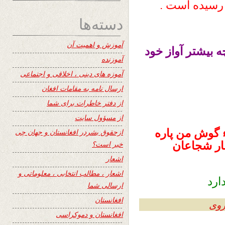
 رسیده است .
دسته‌ها
آموزش و اهمیت آن
بیشتر آواز خود
آموزنده
آموزه های دینی ، اخلاقی و اجتماعی
ارسال نامه به مقامات افغان
از دفتر خاطرات برای شما
از مسؤول سایت
ء گوش من پاره
ازحقوق بشردر افغانستان و جهان چی
مار شجاعان
خبر است؟
اشعار
اشعار ، مطالب انتخابی ، معلوماتی و
ارد
ارسالی شما
افغانستان
روی
افغانستان و دموکراسی