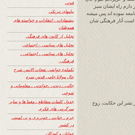
فوتی
دارم راه ایشان سبز
پیامهای تبریکی
جامعه نموده اند پس میشه
پیشنهادات ، انتقادات و خواسته های
 است آثار فرهنگی شان
هموطنان
تجلیل از کانون های فرهنگی
تحلیل های سیاسی – اجتماعی
تحلیل های سیاسی ، اجتماعی ،
فرهنگی.
تکملهء حواشی نفحات الانس شرح
حال مولانا جامی قدس سره
جالب ، دیدنی ،خواندنی ، معلوماتی و
شوخی
جدول کلمات متقاطع ، معما ها و سایر
 نشر این حکایت. روح
سرگرمی های فکری
جرم ، جنایت ، خونریزی و بی امنیتی
در کشور
جوانان و کودکان