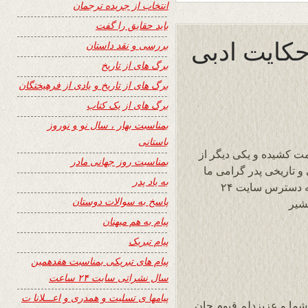
انتخاب از جریده ترجمان
باید حقایق را گفت
 حکایت ادبی
بررسی و نقد داستان
برگ های از تاریخ
برگ های از تاریخ و یادی از فرهیختگان
برگ های از یک کتاب
بمناسبت بهار ، سال نو و نوروز
باستانی
مت کشیده و یکی دیگر از
بمناسبت روز جهانی مادر
و تاریخی پدر گرامی ما
به یاد پدر
شاد روان استاد بشیر هروی را تایپ نموده و به دسترس سایت ۲۴
پاسخ به سوالات دوستان
شیر
پیام به هم میهنان
پیام تبریک
پیام های تبریکی بمناسبت هفدهمین
سال نشراتی سایت ۲۴ ساعت
پیامها ی تسلیت و همدری و اعـــلانا ت
شما و عزیزدلم قیوم جان