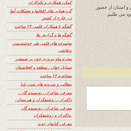
کمک، همکاری و نکوکاران
و امتنان از حضور
گرد همایی های افغانها و مشکلات آنها
ود می طلبم.
د ر خارج از کشور
گفتگو با همکاران قلمی ۲۴ ساعت
گفتگو ها و گزارش ها
مجموعه های قلمی هنر خوشنویسی
ونقاشی
محرم ماه پیروزی خون بر شمشیر
مسایل جهان ، منطقه و افغانستان
مشاعره ۲۴ ساعت
مطالب و سروده های شب یلدا
معرفی شاعران ، نویسنده گان ،
داکتران ، روشنفگران و هنرمندان.
معرفی شاعران ، نویسنده گان
،داکتران و روشنفکران
معرفی کتابهای جدید