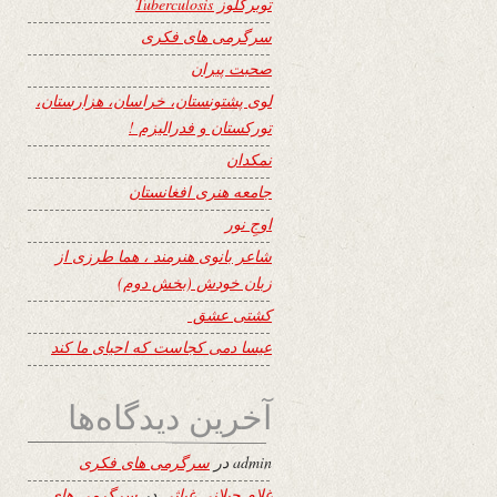
توبرکلوز Tuberculosis
سرگرمی های فکری
صحبت پیران
لوی پشتونستان، خراسان، هزارستان،
تورکستان و فدرالیزم !
نمکدان
جامعه هنری افغانستان
اوجِ نور
شاعر بانوی هنرمند ، هما طرزی از
زبان خودش (بخش دوم)
کشتی عشق
عیسا دمی کجاست که احیای ما کند
آخرین دیدگاه‌ها
admin
در
سرگرمی های فکری
غلام جیلانی غیاثی
در
سرگرمی های