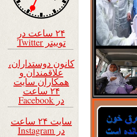
۲۴ ساعت در
توییتر Twitter
کانون دوستداران،
علاقمندان و
همکاران سایت
۲۴ ساعت
در Facebook
سایت ۲۴ ساعت
در Instagram