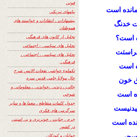
فوتی
مانده است
پیامهای تبریکی
پیشنهادات ، انتقادات و خواسته های
ست خدنگ
هموطنان
تجلیل از کانون های فرهنگی
ده است؟
تحلیل های سیاسی – اجتماعی
حراستت
تحلیل های سیاسی ، اجتماعی ،
فرهنگی.
ده است
تکملهء حواشی نفحات الانس شرح
حال مولانا جامی قدس سره
ق خون
جالب ، دیدنی ،خواندنی ، معلوماتی و
ده است
شوخی
جدول کلمات متقاطع ، معما ها و سایر
یدنیست
سرگرمی های فکری
جرم ، جنایت ، خونریزی و بی امنیتی
انده است
در کشور
 سحر
جوانان و کودکان