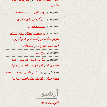
فکری
admin
در
توبرکلوز Tuberculosis
admin
در
سرگرمی های فکری
admin
در
صحبت پیران
admin
در
لوی پشتونستان، خراسان،
هزارستان، تورکستان و فدرالیزم !
اسدالله حیدری
در
نمکدان
admin
در
اوجِ نور
admin
در
شاعر بانوی هنرمند ، هما
طرزی از زبان خودش (بخش دوم)
هما طرزی
در
شاعر بانوی هنرمند ، هما
طرزی از زبان خودش (بخش دوم)
آرشیو
آگوست 2026