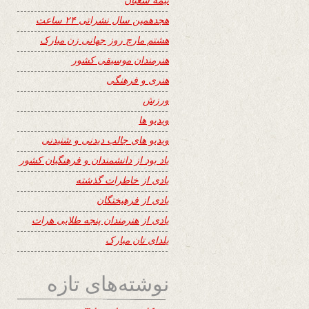
هجدهمین سال نشراتی ۲۴ ساعت
هشتم مارچ روز جهانی زن مبارک
هنرمندان موسیقی کشور
هنری و فرهنگی
ورزش
ویدیو ها
ویدیو های جالب دیدنی و شنیدنی
یاد بود از دانشمندان و فرهنگیان کشور
یادی از خاطرات گذشته
یادی از فرهیختگان
یادی از هنرمندان پنجه طلایی هرات
یلدای تان مبارک
نوشته‌های تازه