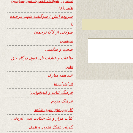
سالروز شهادت حضرت امیرالمؤمنین
علی (ع)
سروده آتش { سوگنامه شهید فرخنده
}
سولاتی از کاکا ترجمان
سیاسی
صحت و سلامتی
طاعات و عبادات تان قبول درگاه حق
طنز
عید همه مبارک
فراخوان ها
فرهنگ کتاب و کتابخوانی٬
فرهنگ مردم
کارتون های عتیق شاهد
کتاب هزار و یک حکایت ادبی تاریخی
کمپاین تفکرُ تحریر و عمل