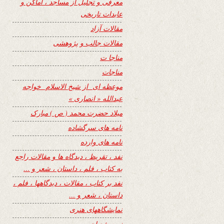
معرفی و تجلیل از مساجد ، اماکن و
عابدات تاریخی
مقالات آزاد
مقالات جالب و پژوهشی
مناجا ت
مناجات
موعظه ای از شیخ الاسلام خواجه
عبدالله « انصاری »
میلاد حضرت محمد ( ص ) مبارک
نامه های سرگشاده
نامه های وارده
نفد ، تقریظ ، دیدگاه ها و مقالات راجع
به کتاب ، فلم ، داستان ، شعر و …
نفد بر کتاب ، مقالات ، دیدگاهها ، فلم ،
داستان ، شعر و …
نمایشگاههای هنری
نیمه شعبان