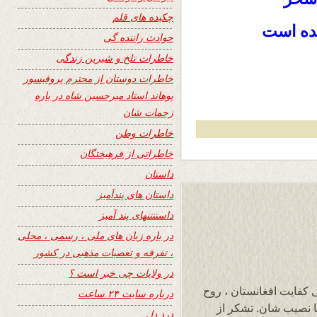
چکیده های قلم
نده است
حوادث راننده گی
خاطرات تلخ و شیرین زندگی
خاطرات دوستان از محترم پروفیسور
پوهاند استاد میرحسین شاه در باره
زحمات شان
خاطرات وطن
خاطراتی از فرهیختگان
داستان
داستان های پندآمیز
داستنتنهای پند آمیز
در باره زبان های ملی ، رسمی ، محلی
، تفرقه و تعصبات مذهبی در کشور
در ولایات چی خبر است ؟
 کفایت افغانستان ، روح
درباره سایت ۲۴ ساعت
ا نصیب شان. تشکر از
درد دل