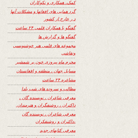
کمک، همکاری و نکوکاران
گرد همایی های افغانها و مشکلات آنها
د ر خارج از کشور
گفتگو با همکاران قلمی ۲۴ ساعت
گفتگو ها و گزارش ها
مجموعه های قلمی هنر خوشنویسی
ونقاشی
محرم ماه پیروزی خون بر شمشیر
مسایل جهان ، منطقه و افغانستان
مشاعره ۲۴ ساعت
مطالب و سروده های شب یلدا
معرفی شاعران ، نویسنده گان ،
داکتران ، روشنفگران و هنرمندان.
معرفی شاعران ، نویسنده گان
،داکتران و روشنفکران
معرفی کتابهای جدید