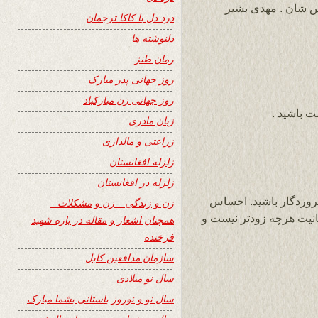
اس شان . مهدی بشیر
درد دل با کاکا ترجمان
دلنوشته ها
رمان طنز
روز جهانی پدر مبارک
روز جهانی زن مبارکباد
 باشید .
زبان مادری
زراعتی و مالداری
زلزله افغانستان
زلزله در افغانستان
پروردگار باشید. احساس
زن و زندگی – زن و مشکلات –
انیت هرچه زودتر نیست و
همچنان اشعار و مقاله در باره شهید
فرخنده
سازمان مدافعین کابل
سال نو میلادی
سال نو و نوروز باستانی بشما مبارک