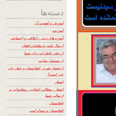
دسته‌ها
آموزش و اهمیت آن
آموزنده
آموزه های دینی ، اخلاقی و اجتماعی
ارسال نامه به مقامات افغان
از دفتر خاطرات برای شما
از مسؤول سایت
ازحقوق بشردر افغانستان و جهان چی
خبر است؟
اشعار
اشعار ، مطالب انتخابی ، معلوماتی و
ارسالی شما
افغانستان
افغانستان و دموکراسی