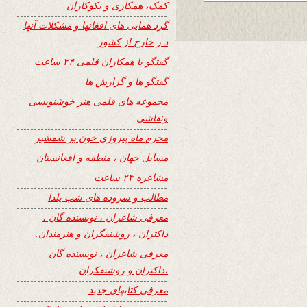
کمک، همکاری و نکوکاران
گرد همایی های افغانها و مشکلات آنها
د ر خارج از کشور
گفتگو با همکاران قلمی ۲۴ ساعت
گفتگو ها و گزارش ها
مجموعه های قلمی هنر خوشنویسی
ونقاشی
محرم ماه پیروزی خون بر شمشیر
مسایل جهان ، منطقه و افغانستان
مشاعره ۲۴ ساعت
مطالب و سروده های شب یلدا
معرفی شاعران ، نویسنده گان ،
داکتران ، روشنفگران و هنرمندان.
معرفی شاعران ، نویسنده گان
،داکتران و روشنفکران
معرفی کتابهای جدید