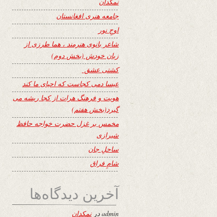
نمکدان
جامعه هنری افغانستان
اوجِ نور
شاعر بانوی هنرمند ، هما طرزی از
زبان خودش (بخش دوم)
کشتی عشق
عیسا دمی کجاست که احیای ما کند
هویت و فرهنگ هرات از کجا ریشه می
گیرد(بخش هفتم)
مخمس بر غزل حضرت خواجه حافظ
شیرازی
ساحلِ جان
شامِ فراق
آخرین دیدگاه‌ها
admin
در
نمکدان