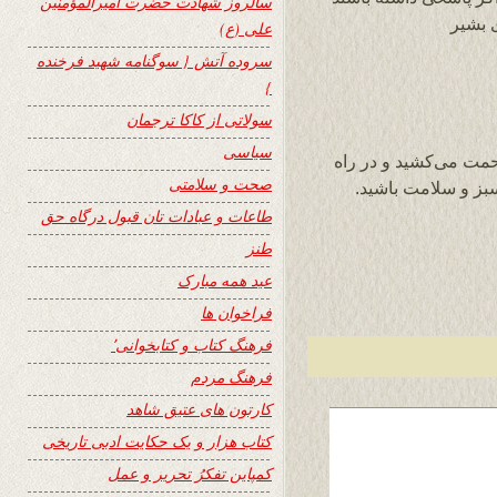
سالروز شهادت حضرت امیرالمؤمنین
علی (ع)
سروده آتش { سوگنامه شهید فرخنده
}
سولاتی از کاکا ترجمان
سیاسی
مت می‌کشید و در راه
صحت و سلامتی
سبز و سلامت باشید.
طاعات و عبادات تان قبول درگاه حق
طنز
عید همه مبارک
فراخوان ها
فرهنگ کتاب و کتابخوانی٬
فرهنگ مردم
کارتون های عتیق شاهد
کتاب هزار و یک حکایت ادبی تاریخی
کمپاین تفکرُ تحریر و عمل