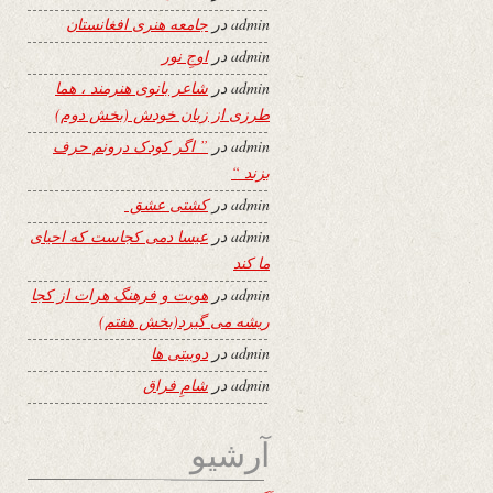
admin
در
جامعه هنری افغانستان
admin
در
اوجِ نور
admin
در
شاعر بانوی هنرمند ، هما
طرزی از زبان خودش (بخش دوم)
admin
در
” اگر کودک درونم حرف
بزند “
admin
در
کشتی عشق
admin
در
عیسا دمی کجاست که احیای
ما کند
admin
در
هویت و فرهنگ هرات از کجا
ریشه می گیرد(بخش هفتم)
admin
در
دوبیتی ها
admin
در
شامِ فراق
آرشیو