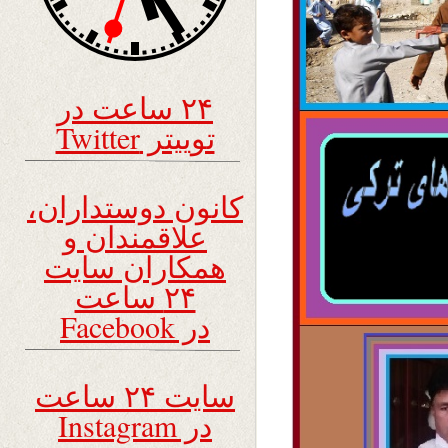
۲۴ ساعت در
توییتر Twitter
کانون دوستداران،
علاقمندان و
همکاران سایت
۲۴ ساعت
در Facebook
سایت ۲۴ ساعت
در Instagram