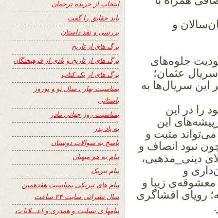
افی همراه با
انتخاب از جریده ترجمان
باید حقایق را گفت
‌سالان و
بررسی و نقد داستان
برگ های از تاریخ
جودیت جلوه‌های
برگ های از تاریخ و یادی از فرهیختگان
 سریال عثمان؛
برگ های از یک کتاب
این سریال‌ها به
بمناسبت بهار ، سال نو و نوروز
باستانی
د را در این
بمناسبت روز جهانی مادر
رپیشه‌های این
به یاد پدر
 می‌تواند مثبت و
پاسخ به سوالات دوستان
چون نبود انصاف و
لای دینی_مذهبی،
پیام به هم میهنان
داری و
پیام تبریک
عشوقه‌ی زیبا و
پیام های تبریکی بمناسبت هفدهمین
ه؛ رویای افشاگری
سال نشراتی سایت ۲۴ ساعت
پیامها ی تسلیت و همدری و اعـــلانا ت