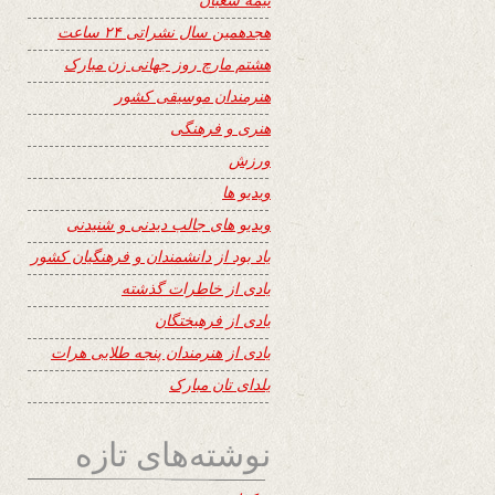
هجدهمین سال نشراتی ۲۴ ساعت
هشتم مارچ روز جهانی زن مبارک
هنرمندان موسیقی کشور
هنری و فرهنگی
ورزش
ویدیو ها
ویدیو های جالب دیدنی و شنیدنی
یاد بود از دانشمندان و فرهنگیان کشور
یادی از خاطرات گذشته
یادی از فرهیختگان
یادی از هنرمندان پنجه طلایی هرات
یلدای تان مبارک
نوشته‌های تازه