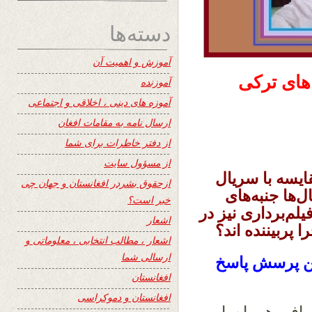
دسته‌ها
آموزش و اهمیت آن
های ترکی
آموزنده
آموزه های دینی ، اخلاقی و اجتماعی
ارسال نامه به مقامات افغان
از دفتر خاطرات برای شما
از مسؤول سایت
ایسه با سریال
ازحقوق بشردر افغانستان و جهان چی
ال‌ها جنبه‌های
خبر است؟
لم‌برداری نیز در
اشعار
 پربیننده اند؟
اشعار ، مطالب انتخابی ، معلوماتی و
ارسالی شما
این پرسش‌ پاسخ
افغانستان
افغانستان و دموکراسی