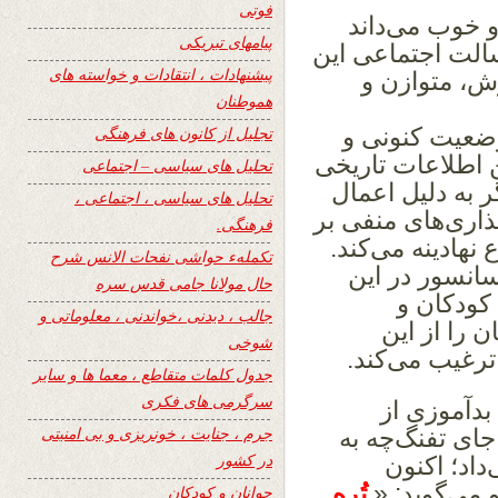
فوتی
 خوب می‌داند
پیامهای تبریکی
سالت اجتماعی این
پیشنهادات ، انتقادات و خواسته های
رش، متوازن و
هموطنان
 وضعیت کنونی و
تجلیل از کانون های فرهنگی
ن اطلاعات تاریخی
تحلیل های سیاسی – اجتماعی
 به دلیل اعمال
تحلیل های سیاسی ، اجتماعی ،
ذاری‌های منفی بر
فرهنگی.
نهادینه می‌کند.
تکملهء حواشی نفحات الانس شرح
انسور در این
حال مولانا جامی قدس سره
 کودکان و
جالب ، دیدنی ،خواندنی ، معلوماتی و
ن را از این
شوخی
 ترغیب می‌کند.
جدول کلمات متقاطع ، معما ها و سایر
سرگرمی های فکری
 بدآموزی از
جرم ، جنایت ، خونریزی و بی امنیتی
جای تفنگ‌چه به
در کشور
اد؛ اکنون
 می‌گوید: «
تُره
جوانان و کودکان