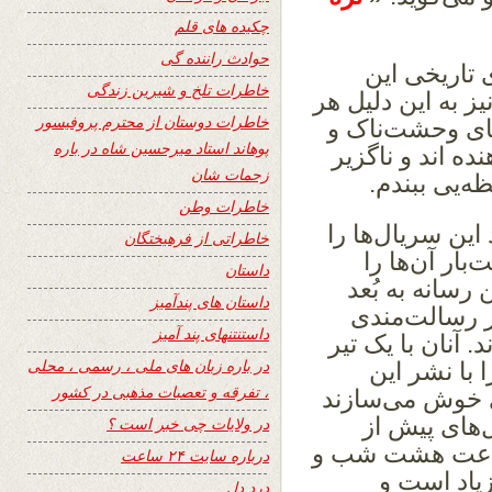
چکیده های قلم
حوادث راننده گی
 تاریخی این
خاطرات تلخ و شیرین زندگی
ز به این دلیل هر
خاطرات دوستان از محترم پروفیسور
های وحشت‌ناک و
پوهاند استاد میرحسین شاه در باره
ده اند و ناگزیر
زحمات شان
ه‌یی ببندم.
خاطرات وطن
 این سریال‌ها را
خاطراتی از فرهیختگان
ار آن‌ها را
داستان
رسانه به بُعد
داستان های پندآمیز
از رسالت‌مندی
داستنتنهای پند آمیز
. آنان با یک تیر
در باره زبان های ملی ، رسمی ، محلی
 با نشر این
، تفرقه و تعصبات مذهبی در کشور
ی خوش می‌سازند
ل‌های پیش از
در ولایات چی خبر است ؟
 ساعت هشت شب و
درباره سایت ۲۴ ساعت
یاد است و
درد دل