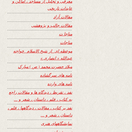
معرفی و تجلیل از مساجد ، اماکن و
عابدات تاریخی
مقالات آزاد
مقالات جالب و پژوهشی
مناجا ت
مناجات
موعظه ای از شیخ الاسلام خواجه
عبدالله « انصاری »
میلاد حضرت محمد ( ص ) مبارک
نامه های سرگشاده
نامه های وارده
نفد ، تقریظ ، دیدگاه ها و مقالات راجع
به کتاب ، فلم ، داستان ، شعر و …
نفد بر کتاب ، مقالات ، دیدگاهها ، فلم ،
داستان ، شعر و …
نمایشگاههای هنری
نیمه شعبان