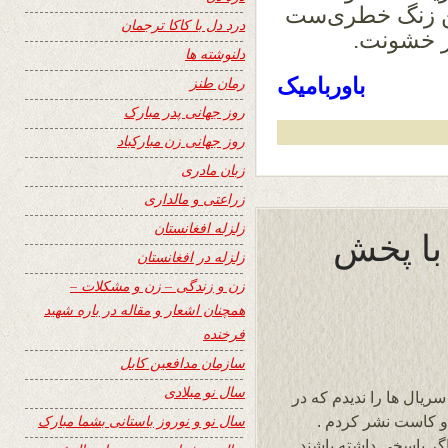
 این زنگ خطری‌ست
درد دل با کاکا ترجمان
یر خشونت.
دلنوشته ها
باوربامیک
رمان طنز
روز جهانی پدر مبارک
روز جهانی زن مبارکباد
زبان مادری
زراعتی و مالداری
زلزله افغانستان
 با پخش
زلزله در افغانستان
زن و زندگی – زن و مشکلات –
همچنان اشعار و مقاله در باره شهید
فرخنده
سازمان مدافعین کابل
سال نو میلادی
سریال ها را ندیدم که در
سال نو و نوروز باستانی بشما مبارک
 و کاست نشر کردم .
اگر پاسخی داشته باشند