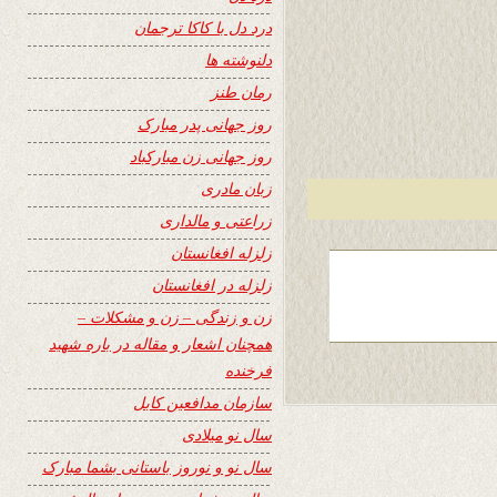
درد دل با کاکا ترجمان
دلنوشته ها
رمان طنز
روز جهانی پدر مبارک
روز جهانی زن مبارکباد
زبان مادری
زراعتی و مالداری
زلزله افغانستان
زلزله در افغانستان
زن و زندگی – زن و مشکلات –
همچنان اشعار و مقاله در باره شهید
فرخنده
سازمان مدافعین کابل
سال نو میلادی
سال نو و نوروز باستانی بشما مبارک