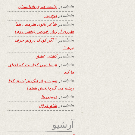
admin
در
جامعه هنری افغانستان
admin
در
اوجِ نور
admin
در
شاعر بانوی هنرمند ، هما
طرزی از زبان خودش (بخش دوم)
admin
در
” اگر کودک درونم حرف
بزند “
admin
در
کشتی عشق
admin
در
عیسا دمی کجاست که احیای
ما کند
admin
در
هویت و فرهنگ هرات از کجا
ریشه می گیرد(بخش هفتم)
admin
در
دوبیتی ها
admin
در
شامِ فراق
آرشیو