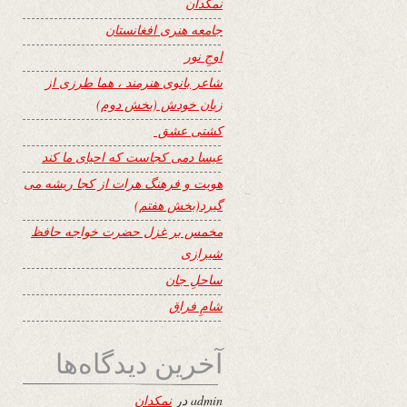
نمکدان
جامعه هنری افغانستان
اوجِ نور
شاعر بانوی هنرمند ، هما طرزی از
زبان خودش (بخش دوم)
کشتی عشق
عیسا دمی کجاست که احیای ما کند
هویت و فرهنگ هرات از کجا ریشه می
گیرد(بخش هفتم)
مخمس بر غزل حضرت خواجه حافظ
شیرازی
ساحلِ جان
شامِ فراق
آخرین دیدگاه‌ها
admin
در
نمکدان