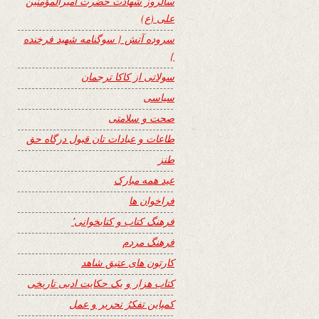
سالروز شهادت حضرت امیرالمؤمنین
علی (ع)
سروده آتش { سوگنامه شهید فرخنده
}
سولاتی از کاکا ترجمان
سیاسی
صحت و سلامتی
طاعات و عبادات تان قبول درگاه حق
طنز
عید همه مبارک
فراخوان ها
فرهنگ کتاب و کتابخوانی٬
فرهنگ مردم
کارتون های عتیق شاهد
کتاب هزار و یک حکایت ادبی تاریخی
کمپاین تفکرُ تحریر و عمل