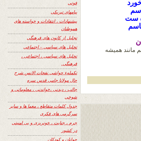
خورد
فوتی
اسم
پیامهای تبریکی
ه ست
پیشنهادات ، انتقادات و خواسته های
اسم
هموطنان
تجلیل از کانون های فرهنگی
تحلیل های سیاسی – اجتماعی
م مانند همیشه
تحلیل های سیاسی ، اجتماعی ،
فرهنگی.
تکملهء حواشی نفحات الانس شرح
حال مولانا جامی قدس سره
جالب ، دیدنی ،خواندنی ، معلوماتی و
شوخی
جدول کلمات متقاطع ، معما ها و سایر
سرگرمی های فکری
جرم ، جنایت ، خونریزی و بی امنیتی
در کشور
جوانان و کودکان