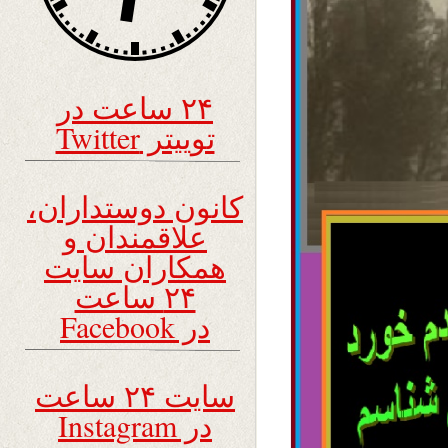
۲۴ ساعت در
توییتر Twitter
کانون دوستداران،
علاقمندان و
همکاران سایت
۲۴ ساعت
در Facebook
سایت ۲۴ ساعت
در Instagram