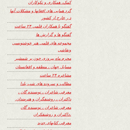
کمک، همکاری و نکوکاران
گرد همایی های افغانها و مشکلات آنها
د ر خارج از کشور
گفتگو با همکاران قلمی ۲۴ ساعت
گفتگو ها و گزارش ها
مجموعه های قلمی هنر خوشنویسی
ونقاشی
محرم ماه پیروزی خون بر شمشیر
مسایل جهان ، منطقه و افغانستان
مشاعره ۲۴ ساعت
مطالب و سروده های شب یلدا
معرفی شاعران ، نویسنده گان ،
داکتران ، روشنفگران و هنرمندان.
معرفی شاعران ، نویسنده گان
،داکتران و روشنفکران
معرفی کتابهای جدید