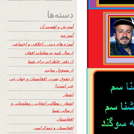
دسته‌ها
آموزش و اهمیت آن
آموزنده
آموزه های دینی ، اخلاقی و اجتماعی
ارسال نامه به مقامات افغان
از دفتر خاطرات برای شما
از مسؤول سایت
ازحقوق بشردر افغانستان و جهان چی
خبر است؟
اشعار
اشعار ، مطالب انتخابی ، معلوماتی و
ارسالی شما
افغانستان
افغانستان و دموکراسی