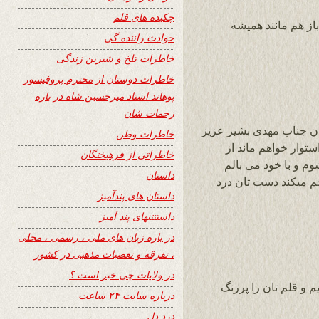
چکیده های قلم
از هم مانند همیشه
حوادث راننده گی
خاطرات تلخ و شیرین زندگی
خاطرات دوستان از محترم پروفیسور
پوهاند استاد میرحسین شاه در باره
زحمات شان
ن جناب مهدی بشیر عزیز
خاطرات وطن
ستوار خواهم ماند از
خاطراتی از فرهیختگان
 و با خود می بالم
داستان
م میکند دست تان درد
داستان های پندآمیز
داستنتنهای پند آمیز
در باره زبان های ملی ، رسمی ، محلی
، تفرقه و تعصبات مذهبی در کشور
در ولایات چی خبر است ؟
 و قلم تان را پررنگ
درباره سایت ۲۴ ساعت
درد دل