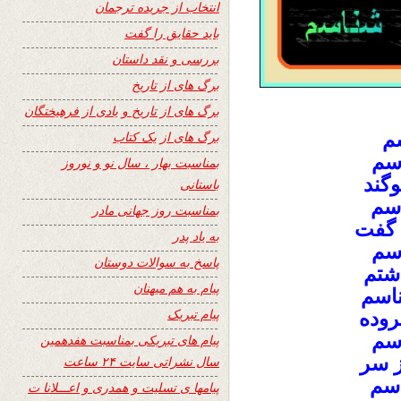
انتخاب از جریده ترجمان
باید حقایق را گفت
بررسی و نقد داستان
برگ های از تاریخ
برگ های از تاریخ و یادی از فرهیختگان
سم
برگ های از یک کتاب
 سم
بمناسبت بهار ، سال نو و نوروز
گند
باستانی
اسم
بمناسبت روز جهانی مادر
 گفت
به یاد پدر
اسم
پاسخ به سوالات دوستان
شتم
پیام به هم میهنان
ناسم
پیام تبریک
وده
اسم
پیام های تبریکی بمناسبت هفدهمین
ز سر
سال نشراتی سایت ۲۴ ساعت
اسم
پیامها ی تسلیت و همدری و اعـــلانا ت