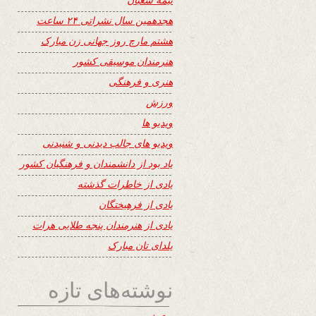
هجدهمین سال نشراتی ۲۴ ساعت
هشتم مارچ روز جهانی زن مبارک
هنرمندان موسیقی کشور
هنری و فرهنگی
ورزش
ویدیو ها
ویدیو های جالب دیدنی و شنیدنی
یاد بود از دانشمندان و فرهنگیان کشور
یادی از خاطرات گذشته
یادی از فرهیختگان
یادی از هنرمندان پنجه طلایی هرات
یلدای تان مبارک
نوشته‌های تازه