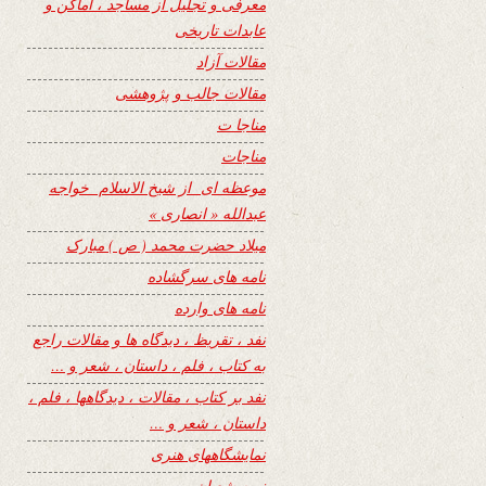
معرفی و تجلیل از مساجد ، اماکن و
عابدات تاریخی
مقالات آزاد
مقالات جالب و پژوهشی
مناجا ت
مناجات
موعظه ای از شیخ الاسلام خواجه
عبدالله « انصاری »
میلاد حضرت محمد ( ص ) مبارک
نامه های سرگشاده
نامه های وارده
نفد ، تقریظ ، دیدگاه ها و مقالات راجع
به کتاب ، فلم ، داستان ، شعر و …
نفد بر کتاب ، مقالات ، دیدگاهها ، فلم ،
داستان ، شعر و …
نمایشگاههای هنری
نیمه شعبان