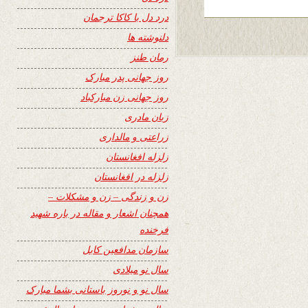
درد دل با کاکا ترجمان
دلنوشته ها
رمان طنز
روز جهانی پدر مبارک
روز جهانی زن مبارکباد
زبان مادری
زراعتی و مالداری
زلزله افغانستان
زلزله در افغانستان
زن و زندگی – زن و مشکلات –
همچنان اشعار و مقاله در باره شهید
فرخنده
سازمان مدافعین کابل
سال نو میلادی
سال نو و نوروز باستانی بشما مبارک