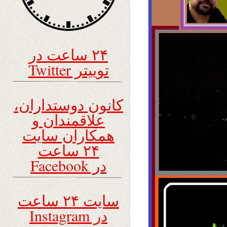
۲۴ ساعت در
توییتر Twitter
کانون دوستداران،
علاقمندان و
همکاران سایت
۲۴ ساعت
در Facebook
سایت ۲۴ ساعت
در Instagram