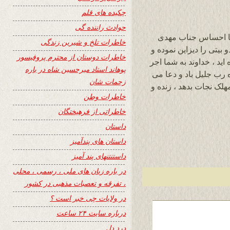
چکیده های قلم
حوادث راننده گی
با احساس جناب مهدی
خاطرات تلخ و شیرین زندگی
بیتی را دیزاین نموده و
خاطرات دوستان از محترم پروفیسور
 رسانیده اید ، خداوند به شما اجر
پوهاند استاد میرحسین شاه در باره
 رب جلیل باد و دعا می
زحمات شان
لک نجات بدهد ، زنده و
خاطرات وطن
خاطراتی از فرهیختگان
داستان
داستان های پندآمیز
داستنتنهای پند آمیز
در باره زبان های ملی ، رسمی ، محلی
، تفرقه و تعصبات مذهبی در کشور
در ولایات چی خبر است ؟
درباره سایت ۲۴ ساعت
درد دل