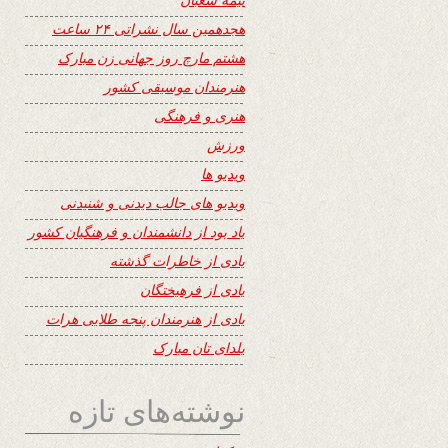
هجدهمین سال نشراتی ۲۴ ساعت
هشتم مارچ روز جهانی زن مبارک
هنرمندان موسیقی کشور
هنری و فرهنگی
ورزش
ویدیو ها
ویدیو های جالب دیدنی و شنیدنی
یاد بود از دانشمندان و فرهنگیان کشور
یادی از خاطرات گذشته
یادی از فرهیختگان
یادی از هنرمندان پنجه طلایی هرات
یلدای تان مبارک
نوشته‌های تازه