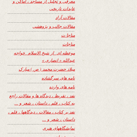
معرفی و تجلیل از مساجد ، اماکن و
عابدات تاریخی
مقالات آزاد
مقالات جالب و پژوهشی
مناجا ت
مناجات
موعظه ای از شیخ الاسلام خواجه
عبدالله « انصاری »
میلاد حضرت محمد ( ص ) مبارک
نامه های سرگشاده
نامه های وارده
نفد ، تقریظ ، دیدگاه ها و مقالات راجع
به کتاب ، فلم ، داستان ، شعر و …
نفد بر کتاب ، مقالات ، دیدگاهها ، فلم ،
داستان ، شعر و …
نمایشگاههای هنری
نیمه شعبان