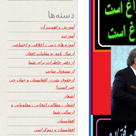
دسته‌ها
آموزش و اهمیت آن
آموزنده
آموزه های دینی ، اخلاقی و اجتماعی
ارسال نامه به مقامات افغان
از دفتر خاطرات برای شما
از مسؤول سایت
ازحقوق بشردر افغانستان و جهان چی
خبر است؟
اشعار
اشعار ، مطالب انتخابی ، معلوماتی و
ارسالی شما
افغانستان
افغانستان و دموکراسی