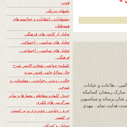
 »
فوتی
پیامهای تبریکی
پیشنهادات ، انتقادات و خواسته های
هموطنان
تجلیل از کانون های فرهنگی
تحلیل های سیاسی – اجتماعی
تحلیل های سیاسی ، اجتماعی ،
فرهنگی.
تکملهء حواشی نفحات الانس شرح
حال مولانا جامی قدس سره
جالب ، دیدنی ،خواندنی ، معلوماتی و
المی ، طاعات و عبادات
شوخی
اه مبارک رمضان کسانیکه
جدول کلمات متقاطع ، معما ها و سایر
ل شان برساند و سیاسیون
سرگرمی های فکری
است هدایت نماید . مهدی
جرم ، جنایت ، خونریزی و بی امنیتی
در کشور
جوانان و کودکان