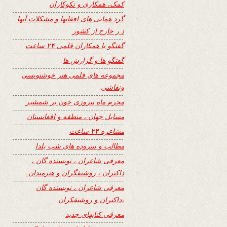
کمک، همکاری و نکوکاران
گرد همایی های افغانها و مشکلات آنها
د ر خارج از کشور
گفتگو با همکاران قلمی ۲۴ ساعت
گفتگو ها و گزارش ها
مجموعه های قلمی هنر خوشنویسی
ونقاشی
محرم ماه پیروزی خون بر شمشیر
مسایل جهان ، منطقه و افغانستان
مشاعره ۲۴ ساعت
مطالب و سروده های شب یلدا
معرفی شاعران ، نویسنده گان ،
داکتران ، روشنفگران و هنرمندان.
معرفی شاعران ، نویسنده گان
،داکتران و روشنفکران
معرفی کتابهای جدید