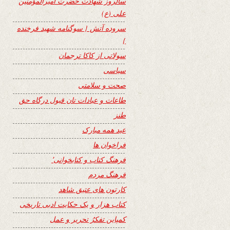
سالروز شهادت حضرت امیرالمؤمنین
علی (ع)
سروده آتش { سوگنامه شهید فرخنده
}
سولاتی از کاکا ترجمان
سیاسی
صحت و سلامتی
طاعات و عبادات تان قبول درگاه حق
طنز
عید همه مبارک
فراخوان ها
فرهنگ کتاب و کتابخوانی٬
فرهنگ مردم
کارتون های عتیق شاهد
کتاب هزار و یک حکایت ادبی تاریخی
کمپاین تفکرُ تحریر و عمل