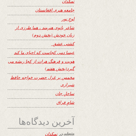
نمکدان
جامعه هنری افغانستان
اوجِ نور
شاعر بانوی هنرمند ، هما طرزی از
زبان خودش (بخش دوم)
کشتی عشق
عیسا دمی کجاست که احیای ما کند
هویت و فرهنگ هرات از کجا ریشه می
گیرد(بخش هفتم)
مخمس بر غزل حضرت خواجه حافظ
شیرازی
ساحلِ جان
شامِ فراق
آخرین دیدگاه‌ها
admin
در
نمکدان