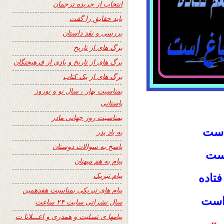
انتخاب از جریده ترجمان
باید حقایق را گفت
بررسی و نقد داستان
برگ های از تاریخ
برگ های از تاریخ و یادی از فرهیختگان
برگ های از یک کتاب
بمناسبت بهار ، سال نو و نوروز
باستانی
بمناسبت روز جهانی مادر
است
به یاد پدر
پاسخ به سوالات دوستان
است
پیام به هم میهنان
پیام تبریک
فتاده
پیام های تبریکی بمناسبت هفدهمین
 است
سال نشراتی سایت ۲۴ ساعت
پیامها ی تسلیت و همدری و اعـــلانا ت