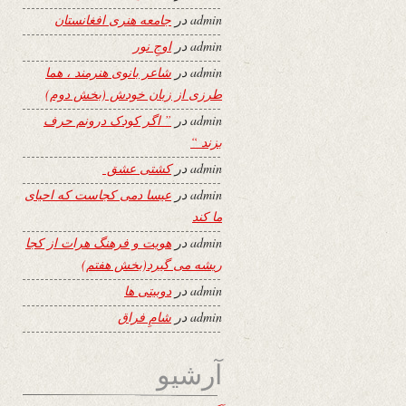
admin
در
جامعه هنری افغانستان
admin
در
اوجِ نور
admin
در
شاعر بانوی هنرمند ، هما
طرزی از زبان خودش (بخش دوم)
admin
در
” اگر کودک درونم حرف
بزند “
admin
در
کشتی عشق
admin
در
عیسا دمی کجاست که احیای
ما کند
admin
در
هویت و فرهنگ هرات از کجا
ریشه می گیرد(بخش هفتم)
admin
در
دوبیتی ها
admin
در
شامِ فراق
آرشیو