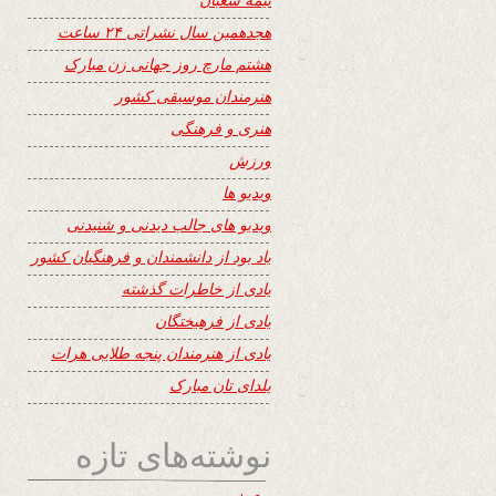
هجدهمین سال نشراتی ۲۴ ساعت
هشتم مارچ روز جهانی زن مبارک
هنرمندان موسیقی کشور
هنری و فرهنگی
ورزش
ویدیو ها
ویدیو های جالب دیدنی و شنیدنی
یاد بود از دانشمندان و فرهنگیان کشور
یادی از خاطرات گذشته
یادی از فرهیختگان
یادی از هنرمندان پنجه طلایی هرات
یلدای تان مبارک
نوشته‌های تازه