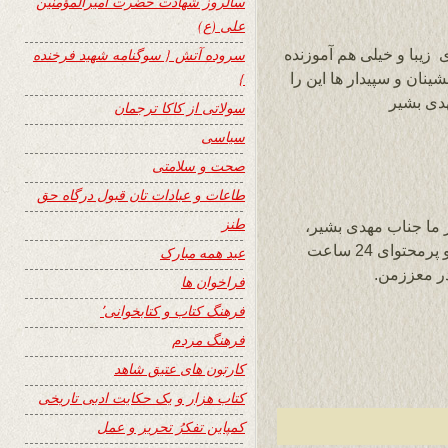
سالروز شهادت حضرت امیرالمؤمنین
علی (ع)
 زیبا و خیلی هم آموزنده
سروده آتش { سوگنامه شهید فرخنده
ینان و سپیدار ها این را
}
هدی بشیر
سولاتی از کاکا ترجمان
سیاسی
صحت و سلامتی
طاعات و عبادات تان قبول درگاه حق
طنز
ر ما جناب مهدی بشیر،
جهان سپاس از نشر این مثنوی در سایت زیبا و پرمحتوای 24 ساعت
عید همه مبارک
ر معززمن.
فراخوان ها
فرهنگ کتاب و کتابخوانی٬
فرهنگ مردم
کارتون های عتیق شاهد
کتاب هزار و یک حکایت ادبی تاریخی
کمپاین تفکرُ تحریر و عمل