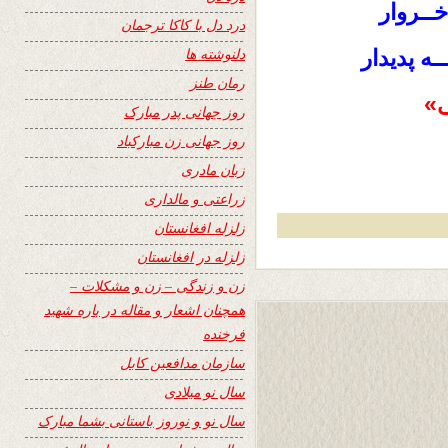
ــروار
درد دل با کاکا ترجمان
دلنوشته ها
ه پدیدار
رمان طنز
ی»
روز جهانی پدر مبارک
روز جهانی زن مبارکباد
زبان مادری
زراعتی و مالداری
زلزله افغانستان
زلزله در افغانستان
زن و زندگی – زن و مشکلات –
همچنان اشعار و مقاله در باره شهید
فرخنده
سازمان مدافعین کابل
سال نو میلادی
سال نو و نوروز باستانی بشما مبارک