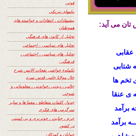
فوتی
پیامهای تبریکی
پیشنهادات ، انتقادات و خواسته های
 تان می آید:
هموطنان
تجلیل از کانون های فرهنگی
تحلیل های سیاسی – اجتماعی
 عقابی
تحلیل های سیاسی ، اجتماعی ،
فرهنگی.
نه شتابی
تکملهء حواشی نفحات الانس شرح
حال مولانا جامی قدس سره
 تخم ها
جالب ، دیدنی ،خواندنی ، معلوماتی و
ه ی عنقا
شوخی
جدول کلمات متقاطع ، معما ها و سایر
ه برآمد
سرگرمی های فکری
جرم ، جنایت ، خونریزی و بی امنیتی
ــه برآمد
در کشور
جوانان و کودکان