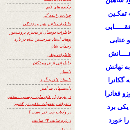
د شاهین
چکیده های قلم
 تمکـین
حوادث راننده گی
خاطرات تلخ و شیرین زندگی
ـــــابی
خاطرات دوستان از محترم پروفیسور
و عتابی
پوهاند استاد میرحسین شاه در باره
زحمات شان
ــــانش
خاطرات وطن
خاطراتی از فرهیختگان
به نهانش
داستان
 گکانرا
داستان های پندآمیز
داستنتنهای پند آمیز
زو فغانرا
در باره زبان های ملی ، رسمی ، محلی
، تفرقه و تعصبات مذهبی در کشور
 یکی برد
در ولایات چی خبر است ؟
ا خورد
درباره سایت ۲۴ ساعت
درد دل