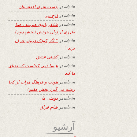
admin
در
جامعه هنری افغانستان
admin
در
اوجِ نور
admin
در
شاعر بانوی هنرمند ، هما
طرزی از زبان خودش (بخش دوم)
admin
در
” اگر کودک درونم حرف
بزند “
admin
در
کشتی عشق
admin
در
عیسا دمی کجاست که احیای
ما کند
admin
در
هویت و فرهنگ هرات از کجا
ریشه می گیرد(بخش هفتم)
admin
در
دوبیتی ها
admin
در
شامِ فراق
آرشیو