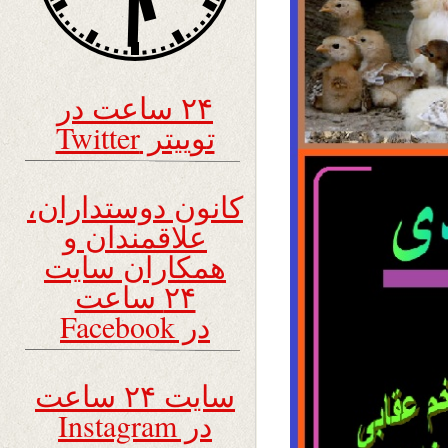
۲۴ ساعت در
توییتر Twitter
کانون دوستداران،
علاقمندان و
همکاران سایت
۲۴ ساعت
در Facebook
سایت ۲۴ ساعت
در Instagram