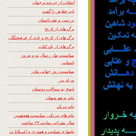
انتخاب از جریده ترجمان
باید حقایق را گفت
بررسی و نقد داستان
برگ های از تاریخ
برگ های از تاریخ و یادی از فرهیختگان
برگ های از یک کتاب
بمناسبت بهار ، سال نو و نوروز
باستانی
بمناسبت روز جهانی مادر
به یاد پدر
پاسخ به سوالات دوستان
پیام به هم میهنان
پیام تبریک
پیام های تبریکی بمناسبت هفدهمین
سال نشراتی سایت ۲۴ ساعت
پیامها ی تسلیت و همدری و اعـــلانا ت