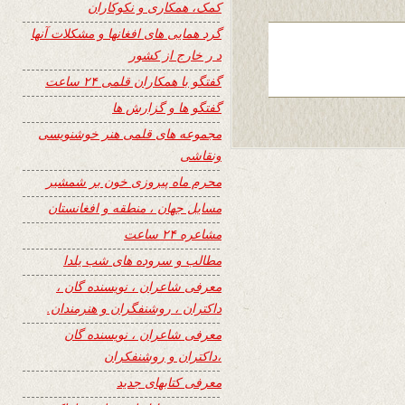
کمک، همکاری و نکوکاران
گرد همایی های افغانها و مشکلات آنها
د ر خارج از کشور
گفتگو با همکاران قلمی ۲۴ ساعت
گفتگو ها و گزارش ها
مجموعه های قلمی هنر خوشنویسی
ونقاشی
محرم ماه پیروزی خون بر شمشیر
مسایل جهان ، منطقه و افغانستان
مشاعره ۲۴ ساعت
مطالب و سروده های شب یلدا
معرفی شاعران ، نویسنده گان ،
داکتران ، روشنفگران و هنرمندان.
معرفی شاعران ، نویسنده گان
،داکتران و روشنفکران
معرفی کتابهای جدید