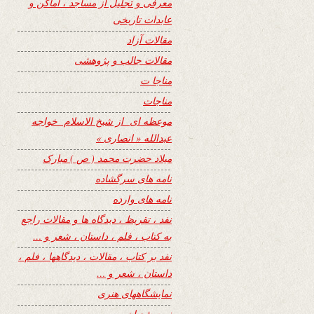
معرفی و تجلیل از مساجد ، اماکن و
عابدات تاریخی
مقالات آزاد
مقالات جالب و پژوهشی
مناجا ت
مناجات
موعظه ای از شیخ الاسلام خواجه
عبدالله « انصاری »
میلاد حضرت محمد ( ص ) مبارک
نامه های سرگشاده
نامه های وارده
نفد ، تقریظ ، دیدگاه ها و مقالات راجع
به کتاب ، فلم ، داستان ، شعر و …
نفد بر کتاب ، مقالات ، دیدگاهها ، فلم ،
داستان ، شعر و …
نمایشگاههای هنری
نیمه شعبان