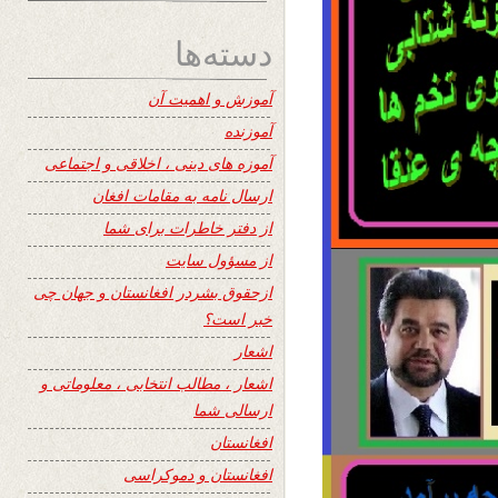
دسته‌ها
آموزش و اهمیت آن
آموزنده
آموزه های دینی ، اخلاقی و اجتماعی
ارسال نامه به مقامات افغان
از دفتر خاطرات برای شما
از مسؤول سایت
ازحقوق بشردر افغانستان و جهان چی
خبر است؟
اشعار
اشعار ، مطالب انتخابی ، معلوماتی و
ارسالی شما
افغانستان
افغانستان و دموکراسی