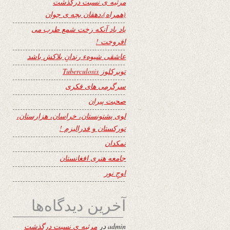
مرثیه ی نسبت درگذشت
(همراه)،دهقان بچه ی جوان
یاد باد آنکه رخت شمع طرب می
افروخت !
عاشقی شیوهء رندانِ بلاکش باشد
توبرکلوز Tuberculosis
سرگرمی های فکری
صحبت پیران
لوی پشتونستان، خراسان، هزارستان،
تورکستان و فدرالیزم !
نمکدان
جامعه هنری افغانستان
اوجِ نور
آخرین دیدگاه‌ها
admin
در
مرثیه ی نسبت درگذشت