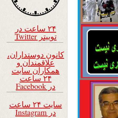
۲۴ ساعت در
توییتر Twitter
کانون دوستداران،
علاقمندان و
همکاران سایت
۲۴ ساعت
در Facebook
سایت ۲۴ ساعت
در Instagram