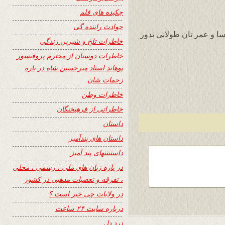
چکیده های قلم
حوادث راننده گی
سا و عمر تان طولانی بدور
خاطرات تلخ و شیرین زندگی
خاطرات دوستان از محترم پروفیسور
پوهاند استاد میرحسین شاه در باره
زحمات شان
خاطرات وطن
خاطراتی از فرهیختگان
داستان
داستان های پندآمیز
داستنتنهای پند آمیز
در باره زبان های ملی ، رسمی ، محلی
، تفرقه و تعصبات مذهبی در کشور
در ولایات چی خبر است ؟
درباره سایت ۲۴ ساعت
درد دل