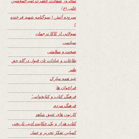
سالروز شهادت حضرت امیرالمؤمنین
علی (ع)
سروده آتش { سوگنامه شهید فرخنده
}
سولاتی از کاکا ترجمان
سیاسی
صحت و سلامتی
طاعات و عبادات تان قبول درگاه حق
طنز
عید همه مبارک
فراخوان ها
فرهنگ کتاب و کتابخوانی٬
فرهنگ مردم
کارتون های عتیق شاهد
کتاب هزار و یک حکایت ادبی تاریخی
کمپاین تفکرُ تحریر و عمل