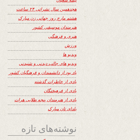
هجدهمین سال نشراتی ۲۴ ساعت
هشتم مارچ روز جهانی زن مبارک
هنرمندان موسیقی کشور
هنری و فرهنگی
ورزش
ویدیو ها
ویدیو های جالب دیدنی و شنیدنی
یاد بود از دانشمندان و فرهنگیان کشور
یادی از خاطرات گذشته
یادی از فرهیختگان
یادی از هنرمندان پنجه طلایی هرات
یلدای تان مبارک
نوشته‌های تازه