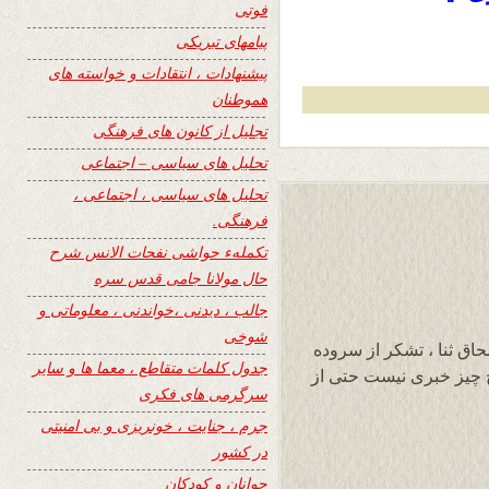
فوتی
پیامهای تبریکی
پیشنهادات ، انتقادات و خواسته های
هموطنان
تجلیل از کانون های فرهنگی
تحلیل های سیاسی – اجتماعی
تحلیل های سیاسی ، اجتماعی ،
فرهنگی.
تکملهء حواشی نفحات الانس شرح
حال مولانا جامی قدس سره
جالب ، دیدنی ،خواندنی ، معلوماتی و
شوخی
حاق ثنا ، تشکر از سروده
جدول کلمات متقاطع ، معما ها و سایر
یچ چیز خبری نیست حتی از
سرگرمی های فکری
جرم ، جنایت ، خونریزی و بی امنیتی
در کشور
جوانان و کودکان