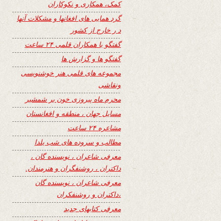
کمک، همکاری و نکوکاران
گرد همایی های افغانها و مشکلات آنها
د ر خارج از کشور
گفتگو با همکاران قلمی ۲۴ ساعت
گفتگو ها و گزارش ها
مجموعه های قلمی هنر خوشنویسی
ونقاشی
محرم ماه پیروزی خون بر شمشیر
مسایل جهان ، منطقه و افغانستان
مشاعره ۲۴ ساعت
مطالب و سروده های شب یلدا
معرفی شاعران ، نویسنده گان ،
داکتران ، روشنفگران و هنرمندان.
معرفی شاعران ، نویسنده گان
،داکتران و روشنفکران
معرفی کتابهای جدید