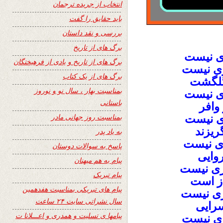
انتخاب از جریده ترجمان
باید حقایق را گفت
بررسی و نقد داستان
برگ های از تاریخ
ری نیست
برگ های از تاریخ و یادی از فرهیختگان
ری نیست
برگ های از یک کتاب
 گلگشت
بمناسبت بهار ، سال نو و نوروز
ی نیست
باستانی
 وافر
بمناسبت روز جهانی مادر
ری نیست
ریزند
به یاد پدر
ری نیست
پاسخ به سوالات دوستان
وایی
پیام به هم میهنان
ری نیست
پیام تبریک
از است
پیام های تبریکی بمناسبت هفدهمین
ری نیست
سال نشراتی سایت ۲۴ ساعت
سرایی
پیامها ی تسلیت و همدری و اعـــلانا ت
ری نیست