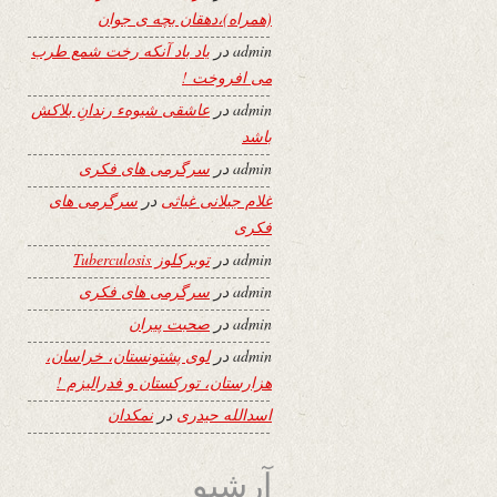
(همراه)،دهقان بچه ی جوان
admin
در
یاد باد آنکه رخت شمع طرب
می افروخت !
admin
در
عاشقی شیوهء رندانِ بلاکش
باشد
admin
در
سرگرمی های فکری
غلام جیلانی غیاثی
در
سرگرمی های
فکری
admin
در
توبرکلوز Tuberculosis
admin
در
سرگرمی های فکری
admin
در
صحبت پیران
admin
در
لوی پشتونستان، خراسان،
هزارستان، تورکستان و فدرالیزم !
اسدالله حیدری
در
نمکدان
آرشیو