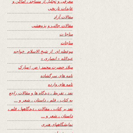
معرفی و تجلیل از مساجد ، اماکن و
عابدات تاریخی
مقالات آزاد
مقالات جالب و پژوهشی
مناجا ت
مناجات
موعظه ای از شیخ الاسلام خواجه
عبدالله « انصاری »
میلاد حضرت محمد ( ص ) مبارک
نامه های سرگشاده
نامه های وارده
نفد ، تقریظ ، دیدگاه ها و مقالات راجع
به کتاب ، فلم ، داستان ، شعر و …
نفد بر کتاب ، مقالات ، دیدگاهها ، فلم ،
داستان ، شعر و …
نمایشگاههای هنری
نیمه شعبان