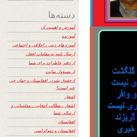
دسته‌ها
آموزش و اهمیت آن
آموزنده
آموزه های دینی ، اخلاقی و اجتماعی
ارسال نامه به مقامات افغان
از دفتر خاطرات برای شما
از مسؤول سایت
ازحقوق بشردر افغانستان و جهان چی
خبر است؟
اشعار
اشعار ، مطالب انتخابی ، معلوماتی و
ارسالی شما
افغانستان
افغانستان و دموکراسی