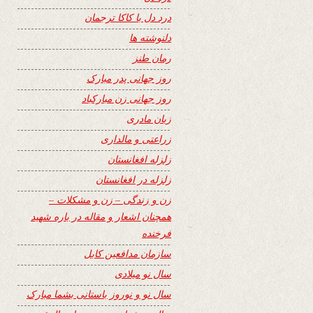
درد دل با کاکا ترجمان
دلنوشته ها
رمان طنز
روز جهانی پدر مبارک
روز جهانی زن مبارکباد
زبان مادری
زراعتی و مالداری
زلزله افغانستان
زلزله در افغانستان
زن و زندگی – زن و مشکلات –
همچنان اشعار و مقاله در باره شهید
فرخنده
سازمان مدافعین کابل
سال نو میلادی
سال نو و نوروز باستانی بشما مبارک