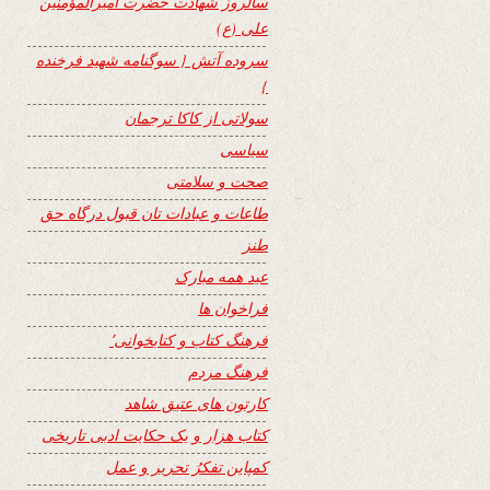
سالروز شهادت حضرت امیرالمؤمنین
علی (ع)
سروده آتش { سوگنامه شهید فرخنده
}
سولاتی از کاکا ترجمان
سیاسی
صحت و سلامتی
طاعات و عبادات تان قبول درگاه حق
طنز
عید همه مبارک
فراخوان ها
فرهنگ کتاب و کتابخوانی٬
فرهنگ مردم
کارتون های عتیق شاهد
کتاب هزار و یک حکایت ادبی تاریخی
کمپاین تفکرُ تحریر و عمل