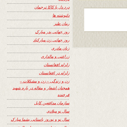
درد دل با کاکا ترجمان
دلنوشته ها
رمان طنز
روز جهانی پدر مبارک
روز جهانی زن مبارکباد
زبان مادری
زراعتی و مالداری
زلزله افغانستان
زلزله در افغانستان
زن و زندگی – زن و مشکلات –
همچنان اشعار و مقاله در باره شهید
فرخنده
سازمان مدافعین کابل
سال نو میلادی
سال نو و نوروز باستانی بشما مبارک