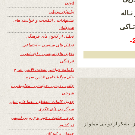
فوتی
پیامهای تبریکی
نـاله
پیشنهادات ، انتقادات و خواسته های
تـاکی
هموطنان
تجلیل از کانون های فرهنگی
تحلیل های سیاسی – اجتماعی
تحلیل های سیاسی ، اجتماعی ،
فرهنگی.
تکملهء حواشی نفحات الانس شرح
حال مولانا جامی قدس سره
جالب ، دیدنی ،خواندنی ، معلوماتی و
شوخی
جدول کلمات متقاطع ، معما ها و سایر
سرگرمی های فکری
جرم ، جنایت ، خونریزی و بی امنیتی
، تشکر از دوبیتی مملو از
در کشور
جوانان و کودکان