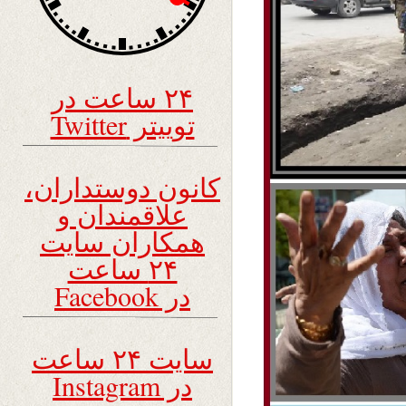
۲۴ ساعت در
توییتر Twitter
کانون دوستداران،
علاقمندان و
همکاران سایت
۲۴ ساعت
در Facebook
سایت ۲۴ ساعت
در Instagram