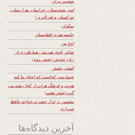
صحبت پیران
لوی پشتونستان، خراسان، هزارستان،
تورکستان و فدرالیزم !
نمکدان
جامعه هنری افغانستان
اوجِ نور
شاعر بانوی هنرمند ، هما طرزی از
زبان خودش (بخش دوم)
کشتی عشق
عیسا دمی کجاست که احیای ما کند
هویت و فرهنگ هرات از کجا ریشه می
گیرد(بخش هفتم)
مخمس بر غزل حضرت خواجه حافظ
شیرازی
آخرین دیدگاه‌ها