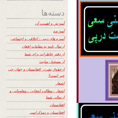
دسته‌ها
آموزش و اهمیت آن
آموزنده
آموزه های دینی ، اخلاقی و اجتماعی
ارسال نامه به مقامات افغان
از دفتر خاطرات برای شما
از مسؤول سایت
ازحقوق بشردر افغانستان و جهان چی
خبر است؟
اشعار
اشعار ، مطالب انتخابی ، معلوماتی و
ارسالی شما
افغانستان
افغانستان و دموکراسی