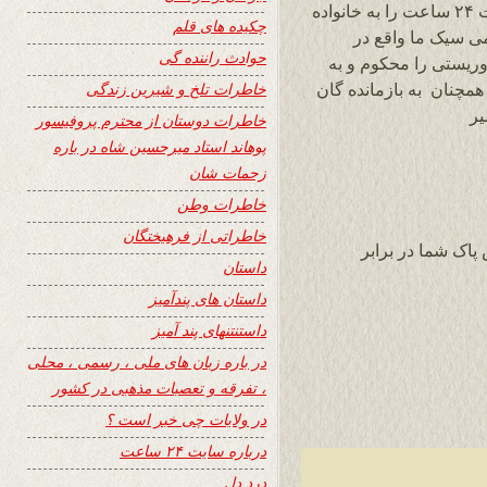
بنده هم مراتب تسلیت و همدردی خود و سایت ۲۴ ساعت را به خانواده
چکیده های قلم
ی سیک‌ ما واقع در
حوادث راننده گی
وریستی را محکوم و به
خاطرات تلخ و شیرین زندگی
 همچنان به بازمانده گان
یر
خاطرات دوستان از محترم پروفیسور
پوهاند استاد میرحسین شاه در باره
زحمات شان
خاطرات وطن
خاطراتی از فرهیختگان
اک شما در برابر
داستان
داستان های پندآمیز
داستنتنهای پند آمیز
در باره زبان های ملی ، رسمی ، محلی
، تفرقه و تعصبات مذهبی در کشور
در ولایات چی خبر است ؟
درباره سایت ۲۴ ساعت
درد دل