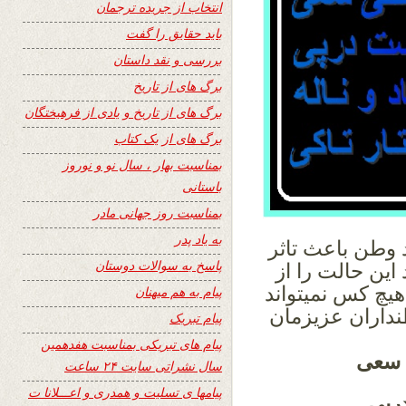
انتخاب از جریده ترجمان
باید حقایق را گفت
بررسی و نقد داستان
برگ های از تاریخ
برگ های از تاریخ و یادی از فرهیختگان
برگ های از یک کتاب
بمناسبت بهار ، سال نو و نوروز
باستانی
بمناسبت روز جهانی مادر
به یاد پدر
د وطن باعث تاثر
پاسخ به سوالات دوستان
ین حالت را از
هیچ کس نمیتواند
پیام به هم میهنان
نداران عزیزمان
پیام تبریک
پیام های تبریکی بمناسبت هفدهمین
ی سعی
سال نشراتی سایت ۲۴ ساعت
پیامها ی تسلیت و همدری و اعـــلانا ت
رپی