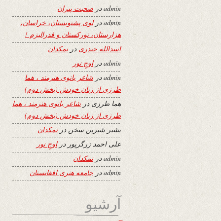
admin
در
صحبت پیران
admin
در
لوی پشتونستان، خراسان،
هزارستان، تورکستان و فدرالیزم !
اسدالله حیدری
در
نمکدان
admin
در
اوجِ نور
admin
در
شاعر بانوی هنرمند ، هما
طرزی از زبان خودش (بخش دوم)
هما طرزی
در
شاعر بانوی هنرمند ، هما
طرزی از زبان خودش (بخش دوم)
بشیر شیرین سخن
در
نمکدان
علی احمد زرگرپور
در
اوجِ نور
admin
در
نمکدان
admin
در
جامعه هنری افغانستان
آرشیو