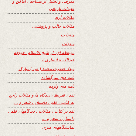
معرفی و تجلیل از مساجد ، اماکن و
عابدات تاریخی
مقالات آزاد
مقالات جالب و پژوهشی
مناجا ت
مناجات
موعظه ای از شیخ الاسلام خواجه
عبدالله « انصاری »
میلاد حضرت محمد ( ص ) مبارک
نامه های سرگشاده
نامه های وارده
نفد ، تقریظ ، دیدگاه ها و مقالات راجع
به کتاب ، فلم ، داستان ، شعر و …
نفد بر کتاب ، مقالات ، دیدگاهها ، فلم ،
داستان ، شعر و …
نمایشگاههای هنری
نیمه شعبان