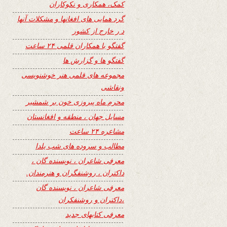
کمک، همکاری و نکوکاران
گرد همایی های افغانها و مشکلات آنها
د ر خارج از کشور
گفتگو با همکاران قلمی ۲۴ ساعت
گفتگو ها و گزارش ها
مجموعه های قلمی هنر خوشنویسی
ونقاشی
محرم ماه پیروزی خون بر شمشیر
مسایل جهان ، منطقه و افغانستان
مشاعره ۲۴ ساعت
مطالب و سروده های شب یلدا
معرفی شاعران ، نویسنده گان ،
داکتران ، روشنفگران و هنرمندان.
معرفی شاعران ، نویسنده گان
،داکتران و روشنفکران
معرفی کتابهای جدید