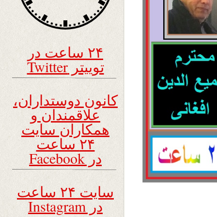
۲۴ ساعت در
توییتر Twitter
کانون دوستداران،
علاقمندان و
همکاران سایت
۲۴ ساعت
در Facebook
سایت ۲۴ ساعت
در Instagram