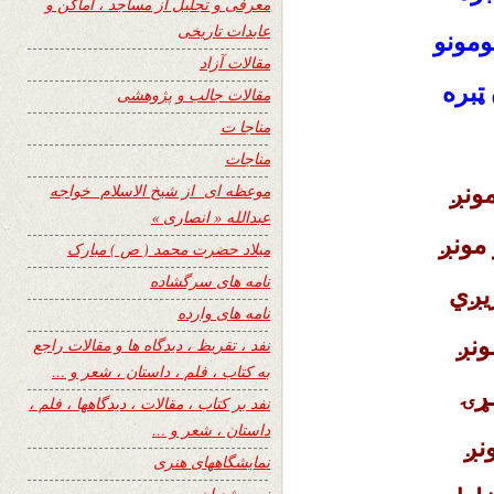
معرفی و تجلیل از مساجد ، اماکن و
عابدات تاریخی
ومونو
مقالات آزاد
ټبره
مقالات جالب و پژوهشی
مناجا ت
مناجات
ونږ
موعظه ای از شیخ الاسلام خواجه
عبدالله « انصاری »
مونږ
میلاد حضرت محمد ( ص ) مبارک
نامه های سرگشاده
یږي
نامه های وارده
ونږ
نفد ، تقریظ ، دیدگاه ها و مقالات راجع
به کتاب ، فلم ، داستان ، شعر و …
ـړۍ
نفد بر کتاب ، مقالات ، دیدگاهها ، فلم ،
داستان ، شعر و …
نږ
نمایشگاههای هنری
نیمه شعبان