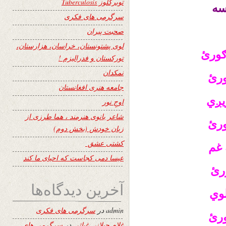
توبرکلوز Tuberculosis
لسه
سرگرمی های فکری
صحبت پیران
لوی پشتونستان، خراسان، هزارستان،
ګورئ
تورکستان و فدرالیزم !
نمکدان
ورئ
جامعه هنری افغانستان
ړیږي
اوجِ نور
شاعر بانوی هنرمند ، هما طرزی از
ګورئ
زبان خودش (بخش دوم)
کشتی عشق
 غم
عیسا دمی کجاست که احیای ما کند
ورئ
آخرین دیدگاه‌ها
لوي
admin
در
سرگرمی های فکری
ورئ
غلام جیلانی غیاثی
در
سرگرمی های