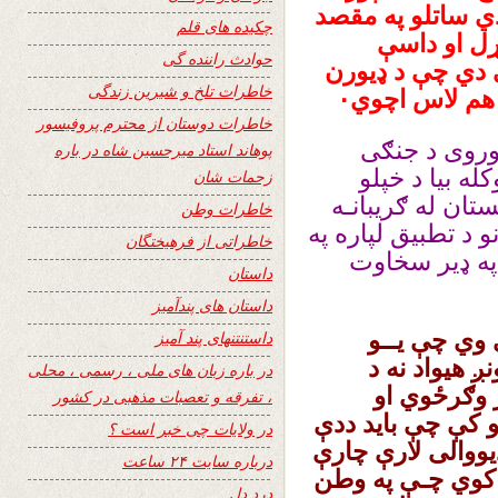
دي ساتلو په مقصد
چکیده های قلم
ړل او داسې
حوادث راننده گی
دي چې د ډیورن
خاطرات تلخ و شیرین زندگی
هم لاس اچوي۰
خاطرات دوستان از محترم پروفیسور
وروی د جنګی
پوهاند استاد میرحسین شاه در باره
له بیا د خپلو
زحمات شان
ستان له ګریبانـه
خاطرات وطن
 د تطبیق لپاره په
خاطراتی از فرهیختگان
و په ډیر سخاوت
داستان
داستان های پندآمیز
 وي چې یــو
داستنتنهای پند آمیز
 هیواد نه د
در باره زبان های ملی ، رسمی ، محلی
ر وګرځوي او
، تفرقه و تعصبات مذهبی در کشور
کې چې باید ددې
در ولایات چی خبر است ؟
دیووالی لارې چارې
درباره سایت ۲۴ ساعت
 کوي چـې په وطن
درد دل