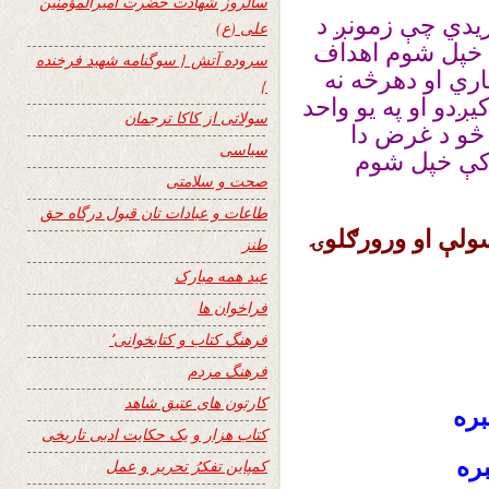
سالروز شهادت حضرت امیرالمؤمنین
ریدي چې زمونږ د
علی (ع)
ه خپل شوم اهداف
سروده آتش { سوگنامه شهید فرخنده
ري او دهرڅه نه
}
ږدو او په یو واحد
سولاتی از کاکا ترجمان
څو د غرض دا
سیاسی
 کې خپل شوم
صحت و سلامتی
طاعات و عبادات تان قبول درگاه حق
لې او ورورګلوۍ
طنز
عید همه مبارک
فراخوان ها
فرهنگ کتاب و کتابخوانی٬
فرهنگ مردم
کارتون های عتیق شاهد
بره
کتاب هزار و یک حکایت ادبی تاریخی
بره
کمپاین تفکرُ تحریر و عمل