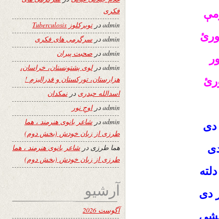
فکری
ومې
admin
در
توبرکلوز Tuberculosis
ګورئ
admin
در
سرگرمی های فکری
admin
در
صحبت پیران
ور
admin
در
لوی پشتونستان، خراسان،
هزارستان، تورکستان و فدرالیزم !
ورئ
اسدالله حیدری
در
نمکدان
admin
در
اوجِ نور
admin
در
شاعر بانوی هنرمند ، هما
 دی
طرزی از زبان خودش (بخش دوم)
دی
هما طرزی
در
شاعر بانوی هنرمند ، هما
طرزی از زبان خودش (بخش دوم)
لته
آرشیو
ر دی
آگوست 2026
نشي