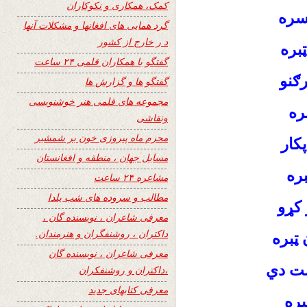
کمک، همکاری و نکوکاران
سره
گرد همایی های افغانها و مشکلات آنها
د ر خارج از کشور
بره
گفتگو با همکاران قلمی ۲۴ ساعت
رګنو
گفتگو ها و گزارش ها
مجموعه های قلمی هنر خوشنویسی
بره
ونقاشی
محرم ماه پیروزی خون بر شمشیر
کار
مسایل جهان ، منطقه و افغانستان
بره
مشاعره ۲۴ ساعت
مطالب و سروده های شب یلدا
 کړو
معرفی شاعران ، نویسنده گان ،
داکتران ، روشنفگران و هنرمندان.
 ټبره
معرفی شاعران ، نویسنده گان
شت دي
،داکتران و روشنفکران
معرفی کتابهای جدید
بره