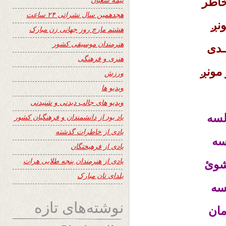
خاطر
هجدهمین سال نشراتی ۲۴ ساعت
ونږ
هشتم مارچ روز جهانی زن مبارک
هنرمندان موسیقی کشور
ـدی
هنری و فرهنگی
 مونږ
ورزش
ویدیو ها
ویدیو های جالب دیدنی و شنیدنی
لسه
یاد بود از دانشمندان و فرهنگیان کشور
یادی از خاطرات گذشته
سه
یادی از فرهیختگان
یادی از هنرمندان پنجه طلایی هرات
شوئ
یلدای تان مبارک
سه
نوشته‌های تازه
مان