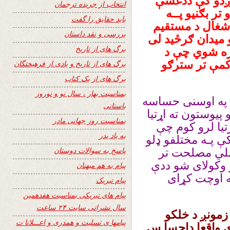
اوږدو کې ددغسې
انتخاب از جریده ترجمان
تر بګنیو پــه
باید حقایق را گفت
اشغال د مستقیم
بررسی و نقد داستان
 میدان ګرځید لی
برگ های از تاریخ
ره شوي چې د
 کمې تر سترګو
برگ های از تاریخ و یادی از فرهیختگان
برگ های از یک کتاب
بمناسبت بهار ، سال نو و نوروز
 په اوسنی حساسه
باستانی
پیوستون ته اړتیا
بمناسبت روز جهانی مادر
تیا لرو کوم چې
به یاد پدر
ې پـه مختلفو ډلو
پاسخ به سوالات دوستان
 ملي مصلحت تر
 وکولای شو ددې
پیام به هم میهنان
نه اوچت کړای
پیام تبریک
پیام های تبریکی بمناسبت هفدهمین
سال نشراتی سایت ۲۴ ساعت
مونږ د خلکو
پیامها ی تسلیت و همدری و اعـــلانا ت
ی واقعا داحسا س