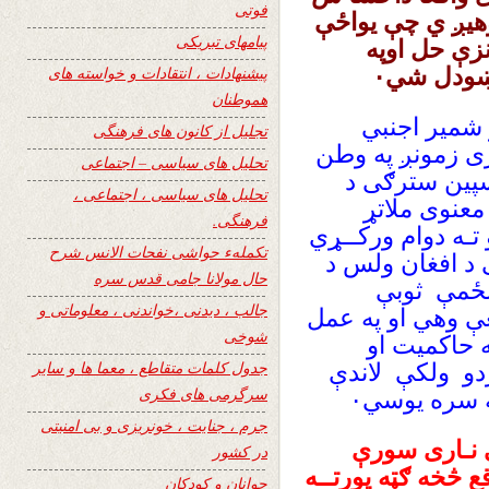
فوتی
وهیږ ي چې یواځې
پیامهای تبریکی
زې حل اوپه
ښودل شي۰
پیشنهادات ، انتقادات و خواسته های
هموطنان
شمیر اجنبي
تجلیل از کانون های فرهنگی
ری زمونږ په وطن
تحلیل های سیاسی – اجتماعی
 سپین سترګی د
تحلیل های سیاسی ، اجتماعی ،
 معنوی ملاتړ
فرهنگی.
تـه دوام ورکــړي
تکملهء حواشی نفحات الانس شرح
 د افغان ولس د
حال مولانا جامی قدس سره
پنځمې ثوبې
جالب ، دیدنی ،خواندنی ، معلوماتی و
غې وهي او په عمل
شوخی
ه حاکمیت او
جدول کلمات متقاطع ، معما ها و سایر
دو ولکې لاندې
سرگرمی های فکری
ه سره یوسي۰
جرم ، جنایت ، خونریزی و بی امنیتی
 نـاری سورې
در کشور
 څخه ګټه پورتــه
جوانان و کودکان