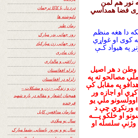
ته نور هم لمن
درد دل با کاکا ترجمان
ری فضا همداسي
دلنوشته ها
رمان طنز
ه دا هغه منظم
روز جهانی پدر مبارک
ه کوی او غواړي
روز جهانی زن مبارکباد
 په هیواد کـې
زبان مادری
زراعتی و مالداری
 وطن د هر اصیل
زلزله افغانستان
لي مصالحو ته په
زلزله در افغانستان
دافو په مقابل کې
زن و زندگی – زن و مشکلات –
کړي او اجازه ور
همچنان اشعار و مقاله در باره شهید
وولسونو ملي یو
فرخنده
زه ورنکړي چې د
سازمان مدافعین کابل
نو او خلکو پـــه
سال نو میلادی
 وژنې سلسله او
سال نو و نوروز باستانی بشما مبارک