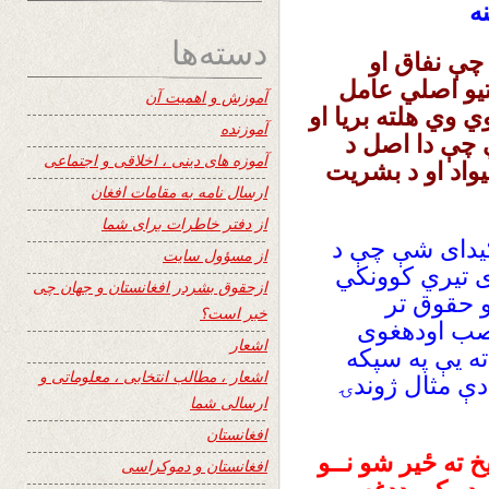
ه
دسته‌ها
چې نفاق او
تیو اصلي عامل
آموزش و اهمیت آن
ي وي هلته بریا او
آموزنده
چې دا اصل د
آموزه های دینی ، اخلاقی و اجتماعی
یواد او د بشریت
ارسال نامه به مقامات افغان
از دفتر خاطرات برای شما
کیدای شې چې د
از مسؤول سایت
ی تیري کوونکي
ازحقوق بشردر افغانستان و جهان چی
و حقوق تر
خبر است؟
غصب اودهغوی
اشعار
ه یې په سپکه
اشعار ، مطالب انتخابی ، معلوماتی و
دې مثال ژوندۍ
ارسالی شما
افغانستان
 ته ځیر شو نــو
افغانستان و دموکراسی