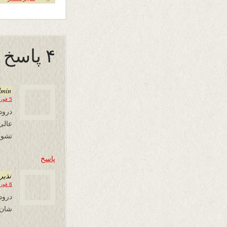
۴ پاسخ به “توصیه بخاطر کرونا”
dmin
5 فوریه 2020 در 21:48
درود
عالی
تشوی
پاسخ
نذير
6 فوریه 2020 در 01:26
درود
شان و سايت 