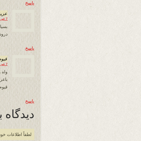
پاسخ
عزیز
7 فوریه 2020 در 10:40
بسیار
درود
پاسخ
قیوم
7 فوریه 2020 در 16:37
واه 
باع
قیوم
پاسخ
دیدگاه ب
لطفاً اطلاعات خود