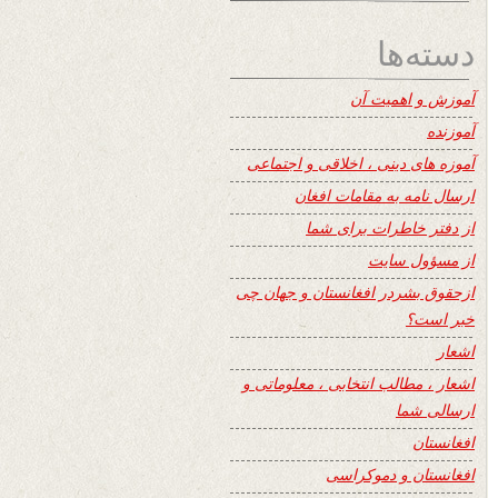
دسته‌ها
آموزش و اهمیت آن
آموزنده
آموزه های دینی ، اخلاقی و اجتماعی
ارسال نامه به مقامات افغان
از دفتر خاطرات برای شما
از مسؤول سایت
ازحقوق بشردر افغانستان و جهان چی
خبر است؟
اشعار
اشعار ، مطالب انتخابی ، معلوماتی و
ارسالی شما
افغانستان
افغانستان و دموکراسی