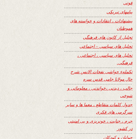
فوتی
پیامهای تبریکی
پیشنهادات ، انتقادات و خواسته های
هموطنان
تجلیل از کانون های فرهنگی
تحلیل های سیاسی – اجتماعی
تحلیل های سیاسی ، اجتماعی ،
فرهنگی.
تکملهء حواشی نفحات الانس شرح
حال مولانا جامی قدس سره
جالب ، دیدنی ،خواندنی ، معلوماتی و
شوخی
جدول کلمات متقاطع ، معما ها و سایر
سرگرمی های فکری
جرم ، جنایت ، خونریزی و بی امنیتی
در کشور
جوانان و کودکان