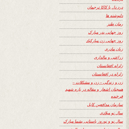
درد دل با کاکا ترجمان
دلنوشته ها
رمان طنز
روز جهانی پدر مبارک
روز جهانی زن مبارکباد
زبان مادری
زراعتی و مالداری
زلزله افغانستان
زلزله در افغانستان
زن و زندگی – زن و مشکلات –
همچنان اشعار و مقاله در باره شهید
فرخنده
سازمان مدافعین کابل
سال نو میلادی
سال نو و نوروز باستانی بشما مبارک