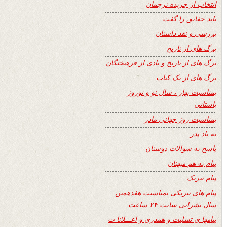
انتخاب از جریده ترجمان
باید حقایق را گفت
بررسی و نقد داستان
برگ های از تاریخ
برگ های از تاریخ و یادی از فرهیختگان
برگ های از یک کتاب
بمناسبت بهار ، سال نو و نوروز
باستانی
بمناسبت روز جهانی مادر
به یاد پدر
پاسخ به سوالات دوستان
پیام به هم میهنان
پیام تبریک
پیام های تبریکی بمناسبت هفدهمین
سال نشراتی سایت ۲۴ ساعت
پیامها ی تسلیت و همدری و اعـــلانا ت