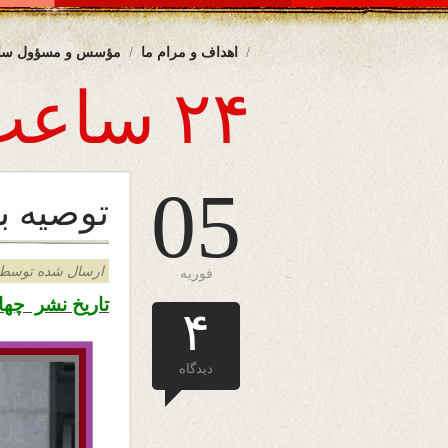
اهداف و مرام ما
مؤسس و مسؤول سا
۲۴ ساعت
05
توصیه ب
ارسال شده توسط admin د
فوریه
تاریخ نشر چهار شنبه ۱۶ دلو ۱۳۹۸ – پن
۴
دیدگاه