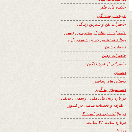
چکیده های قلم
حوادث راننده گی
خاطرات تلخ و شیرین زندگی
خاطرات دوستان از محترم پروفیسور
پوهاند استاد میرحسین شاه در باره
زحمات شان
خاطرات وطن
خاطراتی از فرهیختگان
داستان
داستان های پندآمیز
داستنتنهای پند آمیز
در باره زبان های ملی ، رسمی ، محلی
، تفرقه و تعصبات مذهبی در کشور
در ولایات چی خبر است ؟
درباره سایت ۲۴ ساعت
درد دل