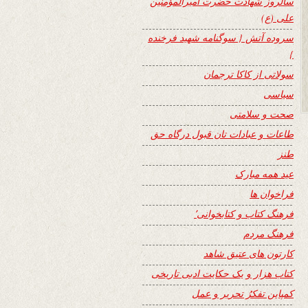
سالروز شهادت حضرت امیرالمؤمنین
علی (ع)
سروده آتش { سوگنامه شهید فرخنده
}
سولاتی از کاکا ترجمان
سیاسی
صحت و سلامتی
طاعات و عبادات تان قبول درگاه حق
طنز
عید همه مبارک
فراخوان ها
فرهنگ کتاب و کتابخوانی٬
فرهنگ مردم
کارتون های عتیق شاهد
کتاب هزار و یک حکایت ادبی تاریخی
کمپاین تفکرُ تحریر و عمل