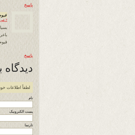
پاسخ
قیوم
7 فوریه 2020 در 16:40
بسیا
باع
قیوم
پاسخ
دیدگاه ب
لطفاً اطلاعات خود
نام
پست الکترونیک
تارنما