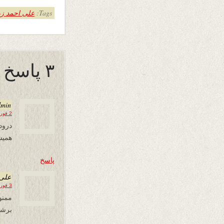
Tags:
علی احمد زر
۳ پاسخ به “اوج چندین ناز”
dmin
2 فوریه 2020 در 21:18
درود
همیش
پاسخ
علی 
3 فوریه 2020 در 10:04
ممنو
برشم