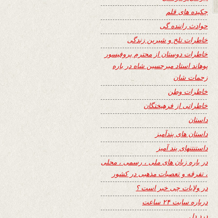
چکیده های قلم
حوادث راننده گی
خاطرات تلخ و شیرین زندگی
خاطرات دوستان از محترم پروفیسور
پوهاند استاد میرحسین شاه در باره
زحمات شان
خاطرات وطن
خاطراتی از فرهیختگان
داستان
داستان های پندآمیز
داستنتنهای پند آمیز
در باره زبان های ملی ، رسمی ، محلی
، تفرقه و تعصبات مذهبی در کشور
در ولایات چی خبر است ؟
درباره سایت ۲۴ ساعت
درد دل