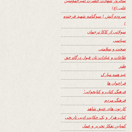
سالروز شهادت حضرت امیرالمؤمنین
علی (ع)
سروده آتش { سوگنامه شهید فرخنده
}
سولاتی از کاکا ترجمان
سیاسی
صحت و سلامتی
طاعات و عبادات تان قبول درگاه حق
طنز
عید همه مبارک
فراخوان ها
فرهنگ کتاب و کتابخوانی٬
فرهنگ مردم
کارتون های عتیق شاهد
کتاب هزار و یک حکایت ادبی تاریخی
کمپاین تفکرُ تحریر و عمل