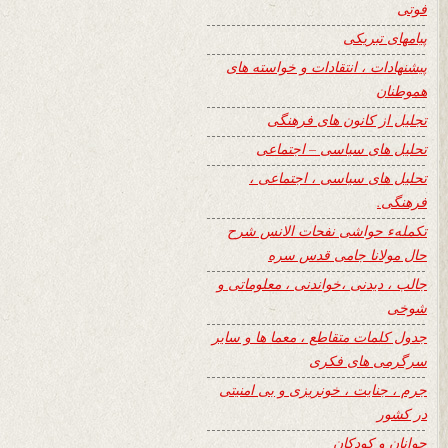
فوتی
پیامهای تبریکی
پیشنهادات ، انتقادات و خواسته های
هموطنان
تجلیل از کانون های فرهنگی
تحلیل های سیاسی – اجتماعی
تحلیل های سیاسی ، اجتماعی ،
فرهنگی.
تکملهء حواشی نفحات الانس شرح
حال مولانا جامی قدس سره
جالب ، دیدنی ،خواندنی ، معلوماتی و
شوخی
جدول کلمات متقاطع ، معما ها و سایر
سرگرمی های فکری
جرم ، جنایت ، خونریزی و بی امنیتی
در کشور
جوانان و کودکان