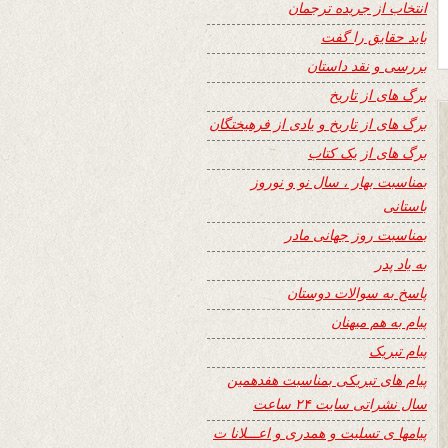
انتخاب از جریده ترجمان
باید حقایق را گفت
بررسی و نقد داستان
برگ های از تاریخ
برگ های از تاریخ و یادی از فرهیختگان
برگ های از یک کتاب
بمناسبت بهار ، سال نو و نوروز
باستانی
بمناسبت روز جهانی مادر
به یاد پدر
پاسخ به سوالات دوستان
پیام به هم میهنان
پیام تبریک
پیام های تبریکی بمناسبت هفدهمین
سال نشراتی سایت ۲۴ ساعت
پیامها ی تسلیت و همدری و اعـــلانا ت