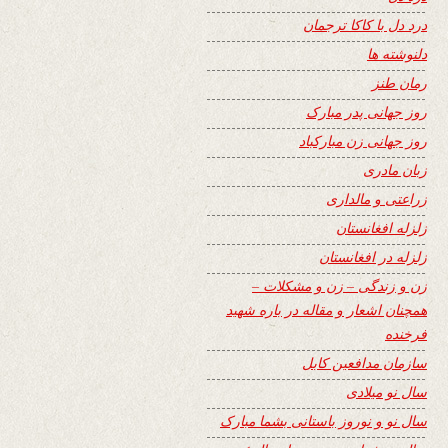
درد دل با کاکا ترجمان
دلنوشته ها
رمان طنز
روز جهانی پدر مبارک
روز جهانی زن مبارکباد
زبان مادری
زراعتی و مالداری
زلزله افغانستان
زلزله در افغانستان
زن و زندگی – زن و مشکلات –
همچنان اشعار و مقاله در باره شهید
فرخنده
سازمان مدافعین کابل
سال نو میلادی
سال نو و نوروز باستانی بشما مبارک