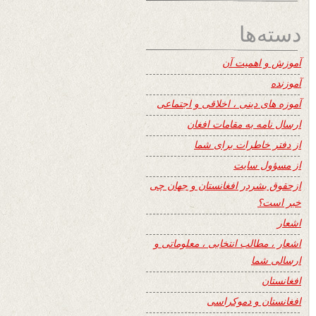
دسته‌ها
آموزش و اهمیت آن
آموزنده
آموزه های دینی ، اخلاقی و اجتماعی
ارسال نامه به مقامات افغان
از دفتر خاطرات برای شما
از مسؤول سایت
ازحقوق بشردر افغانستان و جهان چی
خبر است؟
اشعار
اشعار ، مطالب انتخابی ، معلوماتی و
ارسالی شما
افغانستان
افغانستان و دموکراسی