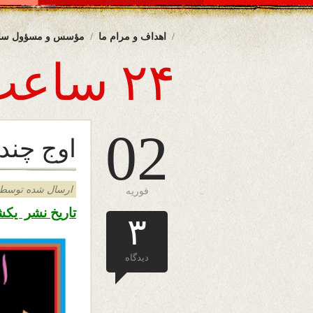
اهداف و مرام ما
مؤسس و مسؤول سا
۲۴ ساعت
02
اوج چندی
ارسال شده توسط admin د
فوریه
تاریخ نشر یکشنبه ۱۳ دلو ۱۳۹۸ – دوم فبرو
۳
دیدگاه