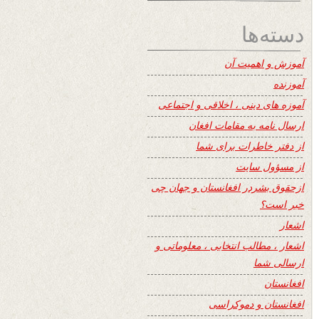
دسته‌ها
آموزش و اهمیت آن
آموزنده
آموزه های دینی ، اخلاقی و اجتماعی
ارسال نامه به مقامات افغان
از دفتر خاطرات برای شما
از مسؤول سایت
ازحقوق بشردر افغانستان و جهان چی
خبر است؟
اشعار
اشعار ، مطالب انتخابی ، معلوماتی و
ارسالی شما
افغانستان
افغانستان و دموکراسی