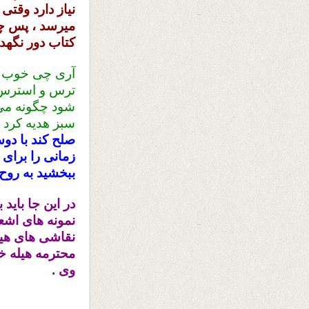
نیاز دارد وقت
میرسد ، پس چ
کتاب دور نگه
آری چی خوب گ
ترس و استرس و
شود چگونه می ت
سبز هدیه کرد .
صلح کند با دوس
زمانی را برای 
ببخشید به روح 
در این جا بای
نمونه های اشعا
نقاشی های هیل
محترمه هیله خ
وی .