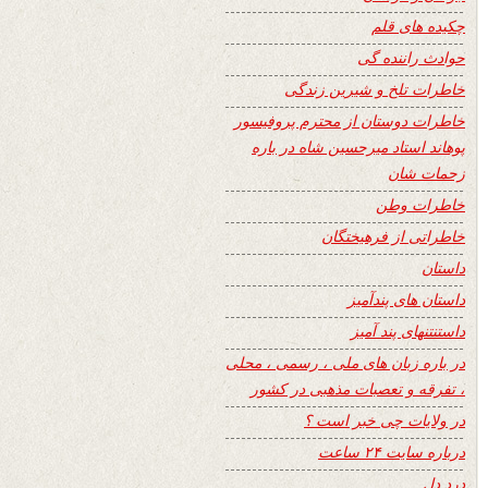
چکیده های قلم
حوادث راننده گی
خاطرات تلخ و شیرین زندگی
خاطرات دوستان از محترم پروفیسور
پوهاند استاد میرحسین شاه در باره
زحمات شان
خاطرات وطن
خاطراتی از فرهیختگان
داستان
داستان های پندآمیز
داستنتنهای پند آمیز
در باره زبان های ملی ، رسمی ، محلی
، تفرقه و تعصبات مذهبی در کشور
در ولایات چی خبر است ؟
درباره سایت ۲۴ ساعت
درد دل