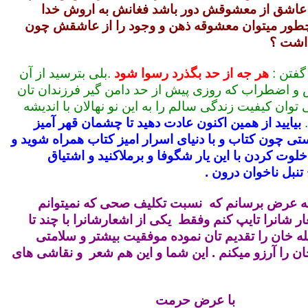
ی عاشق از معشوقش دور باشد فغانش به اروش خدا
طور میتوان معشوقه ذهن و وجود را از عاشقش چون
داشت ؟
فتن :
هر جه از حد بگذرد رسوا شود
.بلی بترسید از آن
 اضطراب که روزی پیش از حد دامن گیر فرزندان تان
وان کیفیت زندگی سالم را به این نو نهالان با اندیشه
بیایید از همین اکنون عادت دهید تا چشمان قهر آمیز
تی چون کتاب و با دنیای اسرار امیز کتاب همراه شوید و
خلوت کردن با این یار شگوفا و برملاکنید و اشتیاق
تنبل ناخوان درون .
د به عرض برسانم که نسبت تکلیف صحی که نمیتوانم
ر شانرا تایپ کنم وفقط یکی از اشعارشانرا با چند تا
ه خان را تقدیم تان نموده موفقیت بیشتر و سلامتی
ان را آرزو میکنم . این شما و این هم شعر و نقاشی های
با عرض حرمت