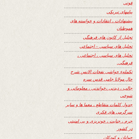
فوتی
پیامهای تبریکی
پیشنهادات ، انتقادات و خواسته های
هموطنان
تجلیل از کانون های فرهنگی
تحلیل های سیاسی – اجتماعی
تحلیل های سیاسی ، اجتماعی ،
فرهنگی.
تکملهء حواشی نفحات الانس شرح
حال مولانا جامی قدس سره
جالب ، دیدنی ،خواندنی ، معلوماتی و
شوخی
جدول کلمات متقاطع ، معما ها و سایر
سرگرمی های فکری
جرم ، جنایت ، خونریزی و بی امنیتی
در کشور
جوانان و کودکان