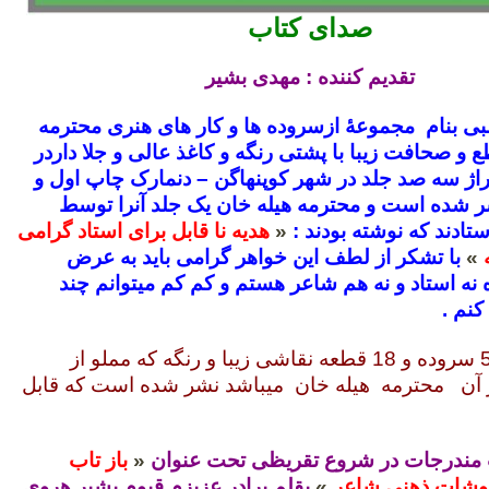
صدای کتاب
تقدیم کننده : مهدی بشیر
لبی بنام مجموعۀ ازسروده ها و کار های هنری محترمه
ع و صحافت زیبا با پشتی رنگه و کاغذ عالی و جلا داردر
تیراژ سه صد جلد در شهر کوپنهاگن – دنمارک چاپ اول و
ر شده است و محترمه هیله خان یک جلد آنرا توسط
ادند که نوشته بودند :
«
هدیه نا قابل برای استاد گرامی
»
با تشکر از لطف این خواهر گرامی باید به عرض
 نه استاد و نه هم شاعر هستم و کم کم میتوانم چند
نم .
در این کتاب 52 سروده و 18 قطعه نقاشی زیبا و رنگه که مملو از
ن محترمه هیله خان میباشد نشر شده است که قابل
 مندرجات در شروع تقریظی تحت عنوان
«
باز تاب
وشات ذهنی شاعر
»
بقلم برادر عزیزم قیوم بشیر هروی