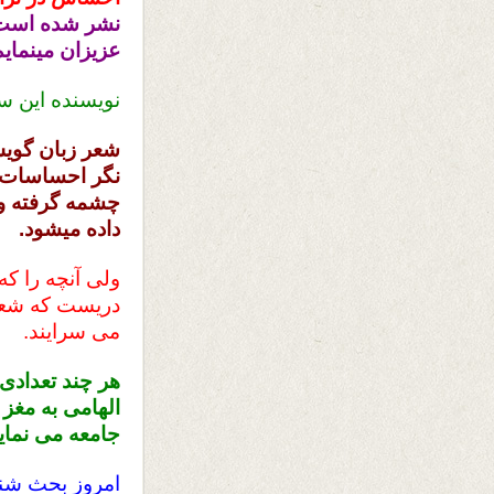
نشر شده است ک
عزیزان مینمایم
نویسنده این س
شعر زبان گویش 
نگر احساسات پ
چشمه گرفته و 
داده میشود.
ولی آنچه را که
دریست که شعرا
می سرایند.
هر چند تعدادی
الهامی به مغز
جامعه می نماید
امروز بحث شنا