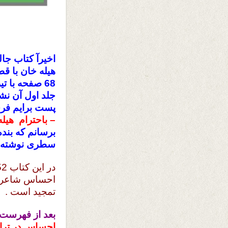
اخیرآ کتاب جا
هیله خان با قط
68 صفحه با 
جلد اول آن نش
پست برایم فرست
– باحترام هیله
برسانم که بنده
سطری نوشته ک
احساس شاعر آ
تمجید است .
بعد از فهرست
احساس در ترا