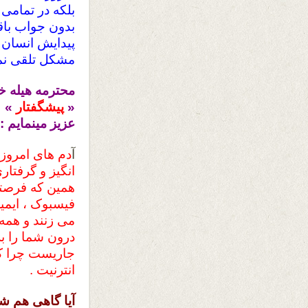
بلکه در تمامی
بدون جواب باقی
پیدایش انسان بر
مشکل تلقی نمو
محترمه هیله خ
«
پیشگفتار
» ن
عزیز مینمایم :
آ
دم های امروزی
انگیز و گرفتا
همین که فرصتی
فیسبوک ، ایمیل
می زنند و همه
درون شما را ب
جاریست چرا که 
انترنیت .
آیا گاهی هم شد