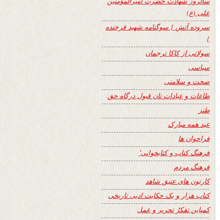
سالروز شهادت حضرت امیرالمؤمنین
علی (ع)
سروده آتش { سوگنامه شهید فرخنده
}
سولاتی از کاکا ترجمان
سیاسی
صحت و سلامتی
طاعات و عبادات تان قبول درگاه حق
طنز
عید همه مبارک
فراخوان ها
فرهنگ کتاب و کتابخوانی٬
فرهنگ مردم
کارتون های عتیق شاهد
کتاب هزار و یک حکایت ادبی تاریخی
کمپاین تفکرُ تحریر و عمل