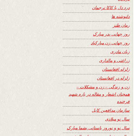
درد دل با کاکا ترجمان
دلنوشته ها
رمان طنز
روز جهانی پدر مبارک
روز جهانی زن مبارکباد
زبان مادری
زراعتی و مالداری
زلزله افغانستان
زلزله در افغانستان
زن و زندگی – زن و مشکلات –
همچنان اشعار و مقاله در باره شهید
فرخنده
سازمان مدافعین کابل
سال نو میلادی
سال نو و نوروز باستانی بشما مبارک