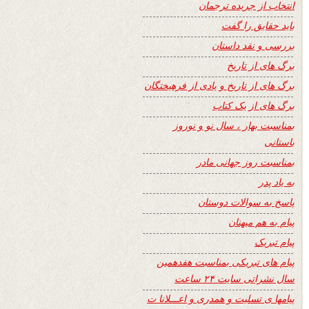
انتخاب از جریده ترجمان
باید حقایق را گفت
بررسی و نقد داستان
برگ های از تاریخ
برگ های از تاریخ و یادی از فرهیختگان
برگ های از یک کتاب
بمناسبت بهار ، سال نو و نوروز
باستانی
بمناسبت روز جهانی مادر
به یاد پدر
پاسخ به سوالات دوستان
پیام به هم میهنان
پیام تبریک
پیام های تبریکی بمناسبت هفدهمین
سال نشراتی سایت ۲۴ ساعت
پیامها ی تسلیت و همدری و اعـــلانا ت