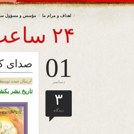
اهداف و مرام ما
مؤسس و مسؤول سا
۲۴ ساعت
01
صدای ک
ارسال شده توسط admin د
دسامبر
تاریخ نشر یکشنبه دهم قوس 
۳
دیدگاه