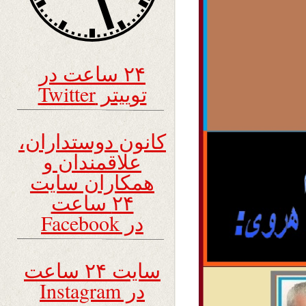
۲۴ ساعت در
توییتر Twitter
کانون دوستداران،
علاقمندان و
همکاران سایت
۲۴ ساعت
در Facebook
سایت ۲۴ ساعت
در Instagram