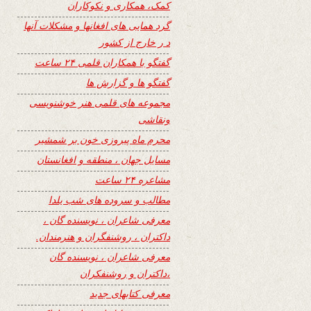
کمک، همکاری و نکوکاران
گرد همایی های افغانها و مشکلات آنها
د ر خارج از کشور
گفتگو با همکاران قلمی ۲۴ ساعت
گفتگو ها و گزارش ها
مجموعه های قلمی هنر خوشنویسی
ونقاشی
محرم ماه پیروزی خون بر شمشیر
مسایل جهان ، منطقه و افغانستان
مشاعره ۲۴ ساعت
مطالب و سروده های شب یلدا
معرفی شاعران ، نویسنده گان ،
داکتران ، روشنفگران و هنرمندان.
معرفی شاعران ، نویسنده گان
،داکتران و روشنفکران
معرفی کتابهای جدید