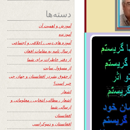
دسته‌ها
آموزش و اهمیت آن
آموزنده
آموزه های دینی ، اخلاقی و اجتماعی
ارسال نامه به مقامات افغان
از دفتر خاطرات برای شما
از مسؤول سایت
ازحقوق بشردر افغانستان و جهان چی
خبر است؟
اشعار
اشعار ، مطالب انتخابی ، معلوماتی و
ارسالی شما
افغانستان
افغانستان و دموکراسی