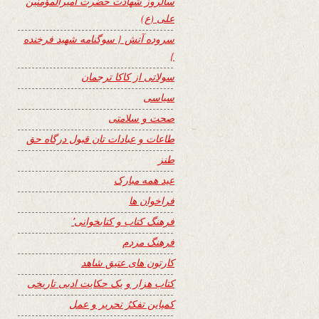
سالروز شهادت حضرت امیرالمؤمنین
علی (ع)
سروده آتش { سوگنامه شهید فرخنده
}
سولاتی از کاکا ترجمان
سیاسی
صحت و سلامتی
طاعات و عبادات تان قبول درگاه حق
طنز
عید همه مبارک
فراخوان ها
فرهنگ کتاب و کتابخوانی٬
فرهنگ مردم
کارتون های عتیق شاهد
کتاب هزار و یک حکایت ادبی تاریخی
کمپاین تفکرُ تحریر و عمل