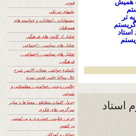
ت همیش
فوتی
ستم
پیامهای تبریکی
ه تر
پیشنهادات ، انتقادات و خواسته های
 گریستم
هموطنان
 استاد
تجلیل از کانون های فرهنگی
ریستم
تحلیل های سیاسی – اجتماعی
تحلیل های سیاسی ، اجتماعی ،
فرهنگی.
تکملهء حواشی نفحات الانس شرح
حال مولانا جامی قدس سره
جالب ، دیدنی ،خواندنی ، معلوماتی و
شوخی
 استاد
جدول کلمات متقاطع ، معما ها و سایر
سرگرمی های فکری
جرم ، جنایت ، خونریزی و بی امنیتی
در کشور
جوانان و کودکان