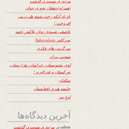
مرثیه ی نسبت درگذشت
(همراه)،دهقان بچه ی جوان
یاد باد آنکه رخت شمع طرب می
افروخت !
عاشقی شیوهء رندانِ بلاکش باشد
توبرکلوز Tuberculosis
سرگرمی های فکری
صحبت پیران
لوی پشتونستان، خراسان، هزارستان،
تورکستان و فدرالیزم !
نمکدان
جامعه هنری افغانستان
اوجِ نور
آخرین دیدگاه‌ها
admin
در
مرثیه ی نسبت درگذشت