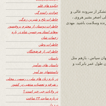
چکیده های قلم
 تشکر از سروده عالی و
حوادث راننده گی
ی اصغر بشیر هروی ،
خاطرات تلخ و شیرین زندگی
زنده وسلامت باشید. مهدی
خاطرات دوستان از محترم پروفیسور
پوهاند استاد میرحسین شاه در باره
زحمات شان
خاطرات وطن
خاطراتی از فرهیختگان
هان سپاس ، بازهم مثل
داستان
تان طول عمر بابرکت و
داستان های پندآمیز
داستنتنهای پند آمیز
در باره زبان های ملی ، رسمی ، محلی
، تفرقه و تعصبات مذهبی در کشور
در ولایات چی خبر است ؟
درباره سایت ۲۴ ساعت
درد دل