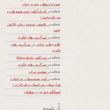
(همراه)،دهقان بچه ی جوان
admin
در
یاد باد آنکه رخت شمع طرب
می افروخت !
admin
در
عاشقی شیوهء رندانِ بلاکش
باشد
admin
در
سرگرمی های فکری
غلام جیلانی غیاثی
در
سرگرمی های
فکری
admin
در
توبرکلوز Tuberculosis
admin
در
سرگرمی های فکری
admin
در
صحبت پیران
admin
در
لوی پشتونستان، خراسان،
هزارستان، تورکستان و فدرالیزم !
اسدالله حیدری
در
نمکدان
آرشیو