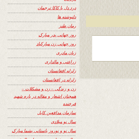
درد دل با کاکا ترجمان
دلنوشته ها
رمان طنز
روز جهانی پدر مبارک
روز جهانی زن مبارکباد
زبان مادری
زراعتی و مالداری
زلزله افغانستان
زلزله در افغانستان
زن و زندگی – زن و مشکلات –
همچنان اشعار و مقاله در باره شهید
فرخنده
سازمان مدافعین کابل
سال نو میلادی
سال نو و نوروز باستانی بشما مبارک