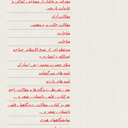
معرفی و تجلیل از مساجد ، اماکن و
عابدات تاریخی
مقالات آزاد
مقالات جالب و پژوهشی
مناجا ت
مناجات
موعظه ای از شیخ الاسلام خواجه
عبدالله « انصاری »
میلاد حضرت محمد ( ص ) مبارک
نامه های سرگشاده
نامه های وارده
نفد ، تقریظ ، دیدگاه ها و مقالات راجع
به کتاب ، فلم ، داستان ، شعر و …
نفد بر کتاب ، مقالات ، دیدگاهها ، فلم ،
داستان ، شعر و …
نمایشگاههای هنری
نیمه شعبان