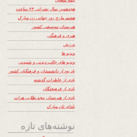
هجدهمین سال نشراتی ۲۴ ساعت
هشتم مارچ روز جهانی زن مبارک
هنرمندان موسیقی کشور
هنری و فرهنگی
ورزش
ویدیو ها
ویدیو های جالب دیدنی و شنیدنی
یاد بود از دانشمندان و فرهنگیان کشور
یادی از خاطرات گذشته
یادی از فرهیختگان
یادی از هنرمندان پنجه طلایی هرات
یلدای تان مبارک
نوشته‌های تازه