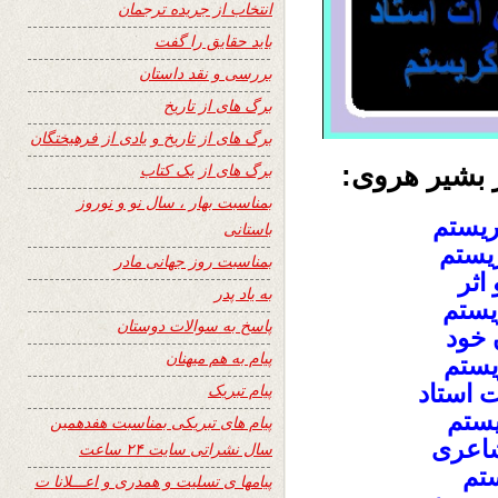
انتخاب از جریده ترجمان
باید حقایق را گفت
بررسی و نقد داستان
برگ های از تاریخ
برگ های از تاریخ و یادی از فرهیختگان
برگ های از یک کتاب
 بشیر هروی:
بمناسبت بهار ، سال نو و نوروز
گریستم
باستانی
ریستم
بمناسبت روز جهانی مادر
اثر
به یاد پدر
یستم
پاسخ به سوالات دوستان
 خود
پیام به هم میهنان
ریستم
 استاد
پیام تبریک
یستم
پیام های تبریکی بمناسبت هفدهمین
شاعری
سال نشراتی سایت ۲۴ ساعت
ستم
پیامها ی تسلیت و همدری و اعـــلانا ت