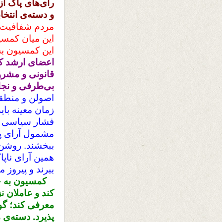
رای‌های پاک از
و دسته‌ی انتخا
مردم شفافیت م
این میان کمسیو
این کمسیون به 
اعضای ارشد کم
قانونی و مشروع
بی‌طرفی و نجا
اصولن و منطقن
زمان معینه بای
فشار سیاسی ر
مشمول آرای پاک
ببخشند. روشن 
همین آرای ناپا
ببرند و پیروز م
کمسیون به جا
کند و عاملان ن
معرفی کند؛ گو
پذیرد. دسته‌ی 