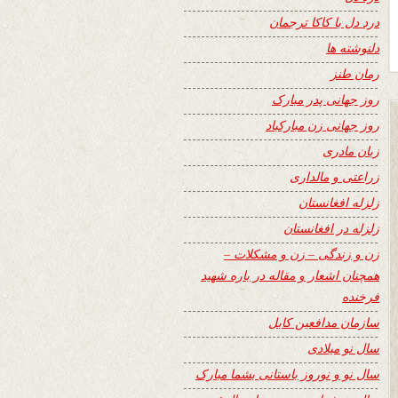
درد دل با کاکا ترجمان
دلنوشته ها
رمان طنز
روز جهانی پدر مبارک
روز جهانی زن مبارکباد
زبان مادری
زراعتی و مالداری
زلزله افغانستان
زلزله در افغانستان
زن و زندگی – زن و مشکلات –
همچنان اشعار و مقاله در باره شهید
فرخنده
سازمان مدافعین کابل
سال نو میلادی
سال نو و نوروز باستانی بشما مبارک