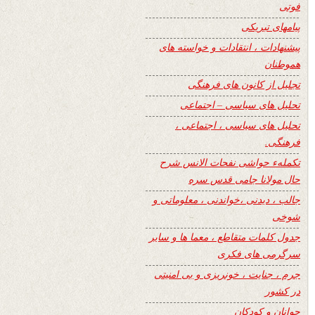
فوتی
پیامهای تبریکی
پیشنهادات ، انتقادات و خواسته های
هموطنان
تجلیل از کانون های فرهنگی
تحلیل های سیاسی – اجتماعی
تحلیل های سیاسی ، اجتماعی ،
فرهنگی.
تکملهء حواشی نفحات الانس شرح
حال مولانا جامی قدس سره
جالب ، دیدنی ،خواندنی ، معلوماتی و
شوخی
جدول کلمات متقاطع ، معما ها و سایر
سرگرمی های فکری
جرم ، جنایت ، خونریزی و بی امنیتی
در کشور
جوانان و کودکان