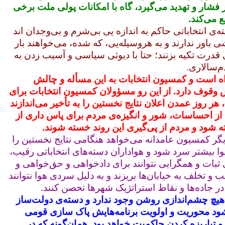
فشار و تهدید می‌گیرد، گاه با امکانات پولی ملت برخی
ع می‌کند.
ی انتخاباتی حاکم به اندازه‌‌ یی بی‌شرم و بی‌وجدان اند
ی باور ندارند و به هروسیله‌یی، که شده، می‌خواهند بار
ی قدرت تکیه بزنند؛ حتا با دیوثی سیاسی و آسیب‌ زدن به
م‌سالاری.
اه است و کمسیون انتخابات به این مسأله و چالش
وقوف دارد. از این رو مسؤولان کمسیون انتخابات برای
هر روز عمدن اعلان نتایج نخستین را به تأخیر می‌اندازند
ب از احساسات، شور و انگیزه‌ی مردم برای پاس‌ داری از
 شود و مردم از پی‌گیری این روند خسته شوند.
گر کمسیون عامدانه می‌خواهد هنگامی نتایج نخستین را
وا بیشتر سرد شود و هواداران دسته‌‌های انتخاباتی رقیب،
 ثبات و همگرایی نتوانند برای دادخواهی و حق‌خواهی و
ب و تخلف به خیابان‌ها بریزند و به دلیل سردی هوا نتوانند
 در جاده‌ها و نقاط استراتژیک شهر‌ها تحصن کنند.
هیچ چشم‌اندازی روشن وجود ندارد و دسته‌ی دولت‌ساز
شود محوریت و اولویت برنامه‌هایش پاک‌ سازی قومی
و تباریزه‌ کردن حاکمیت خواهد بود. همان‌گونه که در