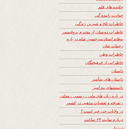
چکیده های قلم
حوادث راننده گی
خاطرات تلخ و شیرین زندگی
خاطرات دوستان از محترم پروفیسور
پوهاند استاد میرحسین شاه در باره
زحمات شان
خاطرات وطن
خاطراتی از فرهیختگان
داستان
داستان های پندآمیز
داستنتنهای پند آمیز
در باره زبان های ملی ، رسمی ، محلی
، تفرقه و تعصبات مذهبی در کشور
در ولایات چی خبر است ؟
درباره سایت ۲۴ ساعت
درد دل