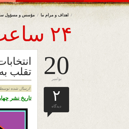
اهداف و مرام ما
مؤسس و مسؤول سا
۲۴ ساعت
20
انتخابات
تقلب به 
نوامبر
ارسال شده توسط admin د
۲
تاریخ نشر چهار شنبه ۲۹ عقرب ۱۳۹۸ – ۰
دیدگاه