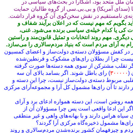
مان ملل متحد بود، آشکارا در بحث‌های سیاسی در
 (سدای آمریکا) و بی‌.بی‌.سی از گروه طالبان حمایت
ونه‌ی نامستقیم در نقش سخن‌گوی آن گروه قرار داشت.
ید بگویم که مهم نیست که در اعلان برآیند شفاف و
بات کی یا کدام خیله‌ی سیاسی برنده می‌شود. غنی،
 دیگری. مهم روند انتخابات و تمثیل قانون‌مند و راستین
رام به آرای مردم است که بنیاد مردم‌سالاری را می‌سازد.
اگر در کفش مسؤولان دسته‌ی دولت‌ساز و اعضای کمسیون
نیست چرا از بطلان رای‌های مشکوک و قرنطین‌شده
گر تقلب مشترکن از سوی همه دسته‌ها صورت گرفته
 (
۳۰۰۰۰۰
) رای باطل شوند. اگر بسامد بالای آن سه
لبی مربوط دسته‌ی دولت‌ساز نیست، چرا این دسته و
ارند تا آن رای‌ها مشمول کل آرا و مجموعه‌‌آرای مرکزی
ه روشن است، این دسته همواره ادعای برد و آرای
 اگر این ادعا واقعی است پس چرا مسؤولان آن از
سیاه هراس دارند و با بهانه‌های واهی و غیر منطقی
رای‌ها مشمول ذخیره‌گاه مرکزی آرا گردند؟
م و چیزفهمان کشور برنده‌شدن مردم‌سالاری‌ و روند