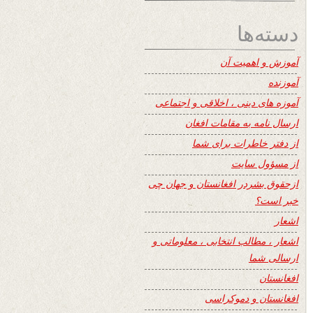
دسته‌ها
آموزش و اهمیت آن
آموزنده
آموزه های دینی ، اخلاقی و اجتماعی
ارسال نامه به مقامات افغان
از دفتر خاطرات برای شما
از مسؤول سایت
ازحقوق بشردر افغانستان و جهان چی
خبر است؟
اشعار
اشعار ، مطالب انتخابی ، معلوماتی و
ارسالی شما
افغانستان
افغانستان و دموکراسی