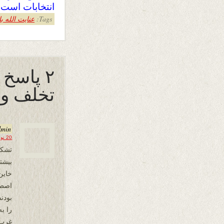
انتخابات است ن
Tags:
عنایت الله ب
۲ پاسخ 
تخلف و 
dmin
20 نوامبر 2019 در 20:46
تشکر
بیشت
خاین
اصطلا
بودن
را ب
غرب 