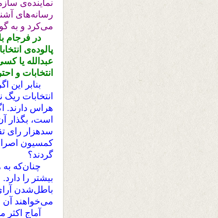
نماینده‌‌ی ساز
رسانه‌های آشنا
می‌کرد و به گ
در فرجام با
پالوده‌ی انتخا
عبدالله یا کسی
انتخابات و احت
بنابر این 
انتخابات ریگ 
هراس دارند. ا
است، بگذار آن
سدهزار رای تق
کمسیون اصرار د
گردند؟
چنان‌که به هم
بیشتر را دارد.
باطل‌شدن آرای 
می‌خواهند آن 
آماج اکثر مرد