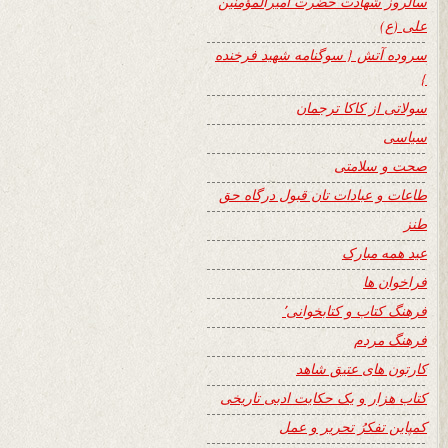
سالروز شهادت حضرت امیرالمؤمنین
علی (ع)
سروده آتش { سوگنامه شهید فرخنده
}
سولاتی از کاکا ترجمان
سیاسی
صحت و سلامتی
طاعات و عبادات تان قبول درگاه حق
طنز
عید همه مبارک
فراخوان ها
فرهنگ کتاب و کتابخوانی٬
فرهنگ مردم
کارتون های عتیق شاهد
کتاب هزار و یک حکایت ادبی تاریخی
کمپاین تفکرُ تحریر و عمل