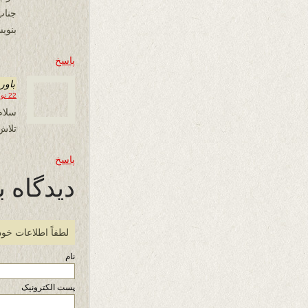
جناب
بنوی
پاسخ
باور
22 نوامبر 2019 در 17:29
سلام
تلاش‌
پاسخ
دیدگاه ب
لطفاً اطلاعات خود
نام
پست الکترونیک