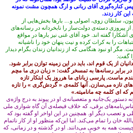
س کناره‌گیری آقای ربانی و ارگ همچون مشت نمونه
ین کار زدند.
یون، سلطان‌ زوی، اصولی و… بارها بخش‌هایی از
 از پیروزی دسته‌ی دولت‌ساز را نابخردانه در رسانه‌های
 آشکارا گفته اند. خود آقای غنی نیز بارها در مواقع
اهات را به کرات کرده و نیت پنهان خود را ناشیانه
ت. مگر او نبود هنگامی که از زندانیان زندان بگرام دیدار
ا گفت:
نیان از یک قوم اند، باید در این زمینه توازن برابر شود.
 در برابر رسانه‌ها به تمسخر گفت: « زبان دری ما مچم
دم ماست. پارسی زبانای ما هرروز یک ابتکار تازه
های تازه می‌سازن. آنها کلمه‌ی « گردش‌گری » را تازه
 که ای کلمه چه مانامیته.»
ه دستور یک‌جانبه و متعصبانه‌ی او در پیوند به درج واژه‌ی
اس‌نامه‌های برقی، که خلاف فیصله‌ی آن گاه شواری ملی
طی و تعصب دیگر او. همچنین در این اواخر او گفته بود که
‌الله خان را تمام می‌کند. اما این‌که منظور او از کار ناتمام
چیست همه به خوبی می‌دانند. او در گذشته و در زمانی، که