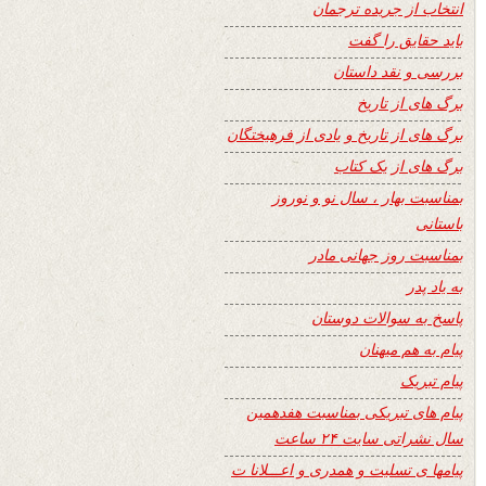
انتخاب از جریده ترجمان
باید حقایق را گفت
بررسی و نقد داستان
برگ های از تاریخ
برگ های از تاریخ و یادی از فرهیختگان
برگ های از یک کتاب
بمناسبت بهار ، سال نو و نوروز
باستانی
بمناسبت روز جهانی مادر
به یاد پدر
پاسخ به سوالات دوستان
پیام به هم میهنان
پیام تبریک
پیام های تبریکی بمناسبت هفدهمین
سال نشراتی سایت ۲۴ ساعت
پیامها ی تسلیت و همدری و اعـــلانا ت