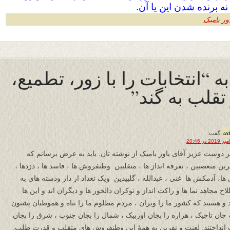
ه برنده‌ شدن این یا آن.
اور بامیک
به “انتخابات را با زور، تطمیع،
تقلب به گند”
a
گفت:
 دوست عزیز آقای باور بامیک از نوشته تان. باید به عرض برسانم که
رین متعصبین ، تفرقه انداز ها ، متقلبین وطنفروش ها ، فاسد ها ، دزدها ،
 ها، آدمکش ها غنی ، عبدالله ، گلبیدین ویک تعداد از دار ودسته های به
ح مجاهد نما ها و راکت انداز و نوکران دالخور ها و دیگران اند و این ها
د و هستند که کشور ما را ویران ، مردم مظلوم ما را تباه و هموطنان پشتون
ه جان تاجیک ، هزاره را بجان اوزبیک ، شمال را بجان جنوب ، شرق را بجان
انداختند. لعنت و نفرین به همۀ این وطنفروش های متقلب و قدرت طلب.