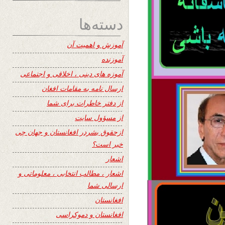
دسته‌ها
آموزش و اهمیت آن
آموزنده
آموزه های دینی ، اخلاقی و اجتماعی
ارسال نامه به مقامات افغان
از دفتر خاطرات برای شما
از مسؤول سایت
ازحقوق بشردر افغانستان و جهان چی
خبر است؟
اشعار
اشعار ، مطالب انتخابی ، معلوماتی و
ارسالی شما
افغانستان
افغانستان و دموکراسی