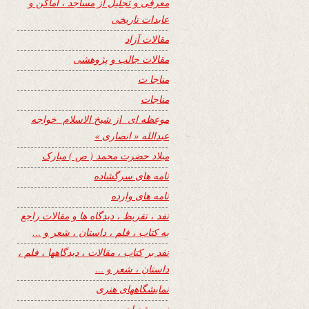
معرفی و تجلیل از مساجد ، اماکن و
عابدات تاریخی
مقالات آزاد
مقالات جالب و پژوهشی
مناجا ت
مناجات
موعظه ای از شیخ الاسلام خواجه
عبدالله « انصاری »
میلاد حضرت محمد ( ص ) مبارک
نامه های سرگشاده
نامه های وارده
نفد ، تقریظ ، دیدگاه ها و مقالات راجع
به کتاب ، فلم ، داستان ، شعر و …
نفد بر کتاب ، مقالات ، دیدگاهها ، فلم ،
داستان ، شعر و …
نمایشگاههای هنری
نیمه شعبان