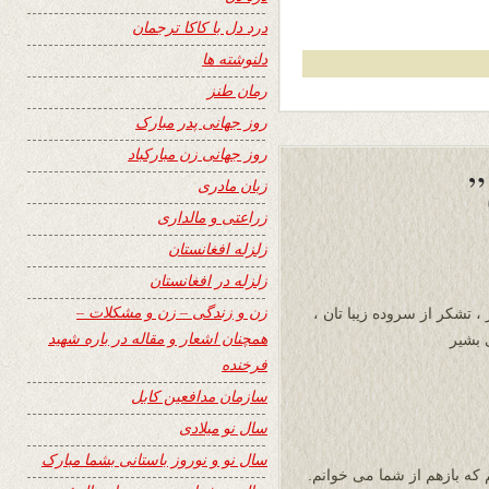
درد دل با کاکا ترجمان
دلنوشته ها
رمان طنز
روز جهانی پدر مبارک
روز جهانی زن مبارکباد
زبان مادری
زراعتی و مالداری
زلزله افغانستان
زلزله در افغانستان
زن و زندگی – زن و مشکلات –
، تشکر از سروده زیبا تان ،
همچنان اشعار و مقاله در باره شهید
 بشیر
فرخنده
سازمان مدافعین کابل
سال نو میلادی
سال نو و نوروز باستانی بشما مبارک
 که بازهم از شما می خوانم.