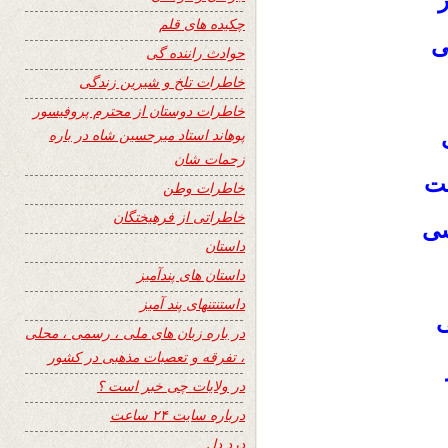
ز
چکیده های قلم
ی
حوادث راننده گی
خاطرات تلخ و شیرین زندگی
خاطرات دوستان از محترم پروفیسور
پوهاند استاد میرحسین شاه در باره
زحمات شان
ست
خاطرات وطن
خاطراتی از فرهیختگان
شی
داستان
داستان های پندآمیز
داستنتنهای پند آمیز
ی
در باره زبان های ملی ، رسمی ، محلی
، تفرقه و تعصبات مذهبی در کشور
در ولایات چی خبر است ؟
درباره سایت ۲۴ ساعت
درد دل