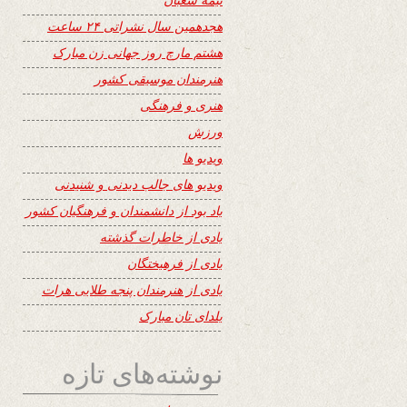
هجدهمین سال نشراتی ۲۴ ساعت
هشتم مارچ روز جهانی زن مبارک
هنرمندان موسیقی کشور
هنری و فرهنگی
ورزش
ویدیو ها
ویدیو های جالب دیدنی و شنیدنی
یاد بود از دانشمندان و فرهنگیان کشور
یادی از خاطرات گذشته
یادی از فرهیختگان
یادی از هنرمندان پنجه طلایی هرات
یلدای تان مبارک
نوشته‌های تازه