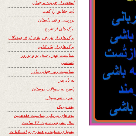
انتخاب از جریده ترجمان
باید حقایق را گفت
بررسی و نقد داستان
برگ های از تاریخ
برگ های از تاریخ و یادی از فرهیختگان
برگ های از یک کتاب
بمناسبت بهار ، سال نو و نوروز
باستانی
بمناسبت روز جهانی مادر
به یاد پدر
پاسخ به سوالات دوستان
پیام به هم میهنان
پیام تبریک
پیام های تبریکی بمناسبت هفدهمین
سال نشراتی سایت ۲۴ ساعت
پیامها ی تسلیت و همدری و اعـــلانا ت