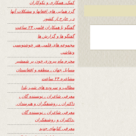
کمک، همکاری و نکوکاران
گرد همایی های افغانها و مشکلات آنها
د ر خارج از کشور
گفتگو با همکاران قلمی ۲۴ ساعت
گفتگو ها و گزارش ها
مجموعه های قلمی هنر خوشنویسی
ونقاشی
محرم ماه پیروزی خون بر شمشیر
مسایل جهان ، منطقه و افغانستان
مشاعره ۲۴ ساعت
مطالب و سروده های شب یلدا
معرفی شاعران ، نویسنده گان ،
داکتران ، روشنفگران و هنرمندان.
معرفی شاعران ، نویسنده گان
،داکتران و روشنفکران
معرفی کتابهای جدید