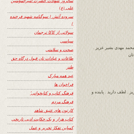
سالروز شهادت حضرت امیرالمؤمنین
علی (ع)
سروده آتش { سوگنامه شهید فرخنده
}
سولاتی از کاکا ترجمان
سیاسی
حمد مهدی بشیر عزیز .
صحت و سلامتی
تان
طاعات و عبادات تان قبول درگاه حق
طنز
عید همه مبارک
فراخوان ها
. لطف دارید . پاینده و
فرهنگ کتاب و کتابخوانی٬
فرهنگ مردم
کارتون های عتیق شاهد
کتاب هزار و یک حکایت ادبی تاریخی
کمپاین تفکرُ تحریر و عمل