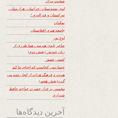
صحبت پیران
لوی پشتونستان، خراسان، هزارستان،
تورکستان و فدرالیزم !
نمکدان
جامعه هنری افغانستان
اوجِ نور
شاعر بانوی هنرمند ، هما طرزی از
زبان خودش (بخش دوم)
کشتی عشق
عیسا دمی کجاست که احیای ما کند
هویت و فرهنگ هرات از کجا ریشه می
گیرد(بخش هفتم)
مخمس بر غزل حضرت خواجه حافظ
شیرازی
آخرین دیدگاه‌ها