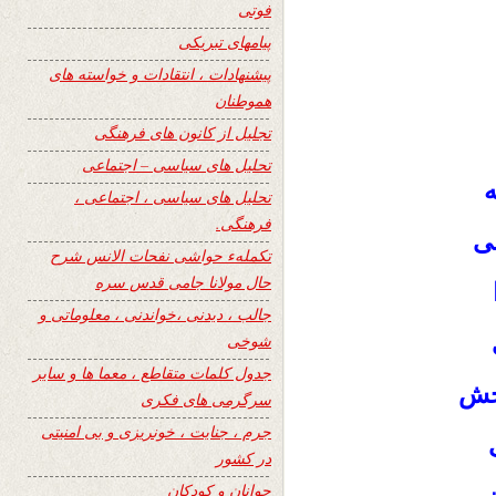
فوتی
پیامهای تبریکی
پیشنهادات ، انتقادات و خواسته های
هموطنان
تجلیل از کانون های فرهنگی
تحلیل های سیاسی – اجتماعی
ه
تحلیل های سیاسی ، اجتماعی ،
فرهنگی.
شی
تکملهء حواشی نفحات الانس شرح
حال مولانا جامی قدس سره
جالب ، دیدنی ،خواندنی ، معلوماتی و
شوخی
جدول کلمات متقاطع ، معما ها و سایر
جش
سرگرمی های فکری
جرم ، جنایت ، خونریزی و بی امنیتی
در کشور
جوانان و کودکان