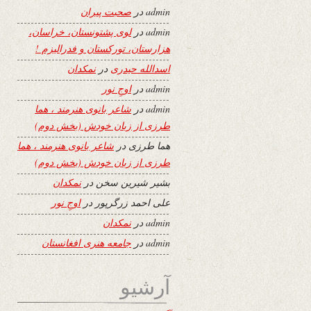
admin
در
صحبت پیران
admin
در
لوی پشتونستان، خراسان،
هزارستان، تورکستان و فدرالیزم !
اسدالله حیدری
در
نمکدان
admin
در
اوجِ نور
admin
در
شاعر بانوی هنرمند ، هما
طرزی از زبان خودش (بخش دوم)
هما طرزی
در
شاعر بانوی هنرمند ، هما
طرزی از زبان خودش (بخش دوم)
بشیر شیرین سخن
در
نمکدان
علی احمد زرگرپور
در
اوجِ نور
admin
در
نمکدان
admin
در
جامعه هنری افغانستان
آرشیو