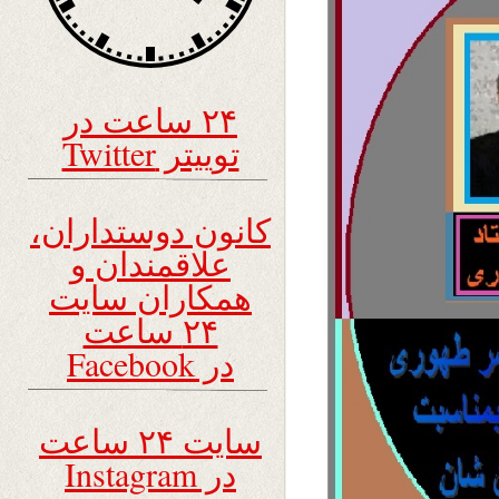
۲۴ ساعت در
توییتر Twitter
کانون دوستداران،
علاقمندان و
همکاران سایت
۲۴ ساعت
در Facebook
سایت ۲۴ ساعت
در Instagram