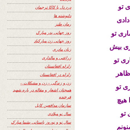
ی تو
درد دل با کاکا ترجمان
دلنوشته ها
دادی
رمان طنز
اری تو
روز جهانی پدر مبارک
روز جهانی زن مبارکباد
ری بیش
زبان مادری
زراعتی و مالداری
ری تو
زلزله افغانستان
ظاهر
زلزله در افغانستان
زن و زندگی – زن و مشکلات –
ی تو
همچنان اشعار و مقاله در باره شهید
فرخنده
 هیچ
سازمان مدافعین کابل
 تو
سال نو میلادی
سال نو و نوروز باستانی بشما مبارک
نونم