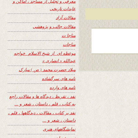
معرفی و تجلیل از مساجد ، اماکن و
عابدات تاریخی
مقالات آزاد
مقالات جالب و پژوهشی
مناجا ت
مناجات
موعظه ای از شیخ الاسلام خواجه
عبدالله « انصاری »
میلاد حضرت محمد ( ص ) مبارک
نامه های سرگشاده
نامه های وارده
نفد ، تقریظ ، دیدگاه ها و مقالات راجع
به کتاب ، فلم ، داستان ، شعر و …
نفد بر کتاب ، مقالات ، دیدگاهها ، فلم ،
داستان ، شعر و …
نمایشگاههای هنری
نیمه شعبان