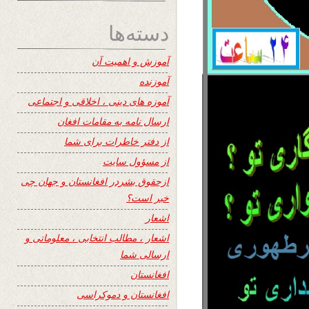
دسته‌ها
آموزش و اهمیت آن
آموزنده
آموزه های دینی ، اخلاقی و اجتماعی
ارسال نامه به مقامات افغان
از دفتر خاطرات برای شما
از مسؤول سایت
ازحقوق بشردر افغانستان و جهان چی
خبر است؟
اشعار
اشعار ، مطالب انتخابی ، معلوماتی و
ارسالی شما
افغانستان
افغانستان و دموکراسی