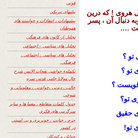
فوتی
 هروی ! که درین
پیامهای تبریکی
 دنبال آن ، پسر
پیشنهادات ، انتقادات و خواسته های
ست ….
هموطنان
تجلیل از کانون های فرهنگی
تحلیل های سیاسی – اجتماعی
تحلیل های سیاسی ، اجتماعی ،
تو ؟
فرهنگی.
 تو ؟
تکملهء حواشی نفحات الانس شرح
حال مولانا جامی قدس سره
وقویست ؟
جالب ، دیدنی ،خواندنی ، معلوماتی و
شوخی
ی تو؟
جدول کلمات متقاطع ، معما ها و سایر
سرگرمی های فکری
ی حقیق
جرم ، جنایت ، خونریزی و بی امنیتی
 تو!
در کشور
جوانان و کودکان