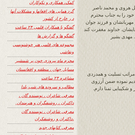
کمک، همکاری و نکوکاران
وکل هروی و محمد ناصر
گرد همایی های افغانها و مشکلات آنها
خود را به جناب محترم
د ر خارج از کشور
هربانشان و فرزند جوان
گفتگو با همکاران قلمی ۲۴ ساعت
ایشان. خداوند مغفرت کند
گفتگو ها و گزارش ها
. مهدی بشیر
مجموعه های قلمی هنر خوشنویسی
ونقاشی
محرم ماه پیروزی خون بر شمشیر
مسایل جهان ، منطقه و افغانستان
گر مراتب تسلیت و همدردی
مشاعره ۲۴ ساعت
قدیم نموده ضمن آرزوی
مطالب و سروده های شب یلدا
 شکیبایی تمنا دارم.
معرفی شاعران ، نویسنده گان ،
داکتران ، روشنفگران و هنرمندان.
معرفی شاعران ، نویسنده گان
،داکتران و روشنفکران
معرفی کتابهای جدید