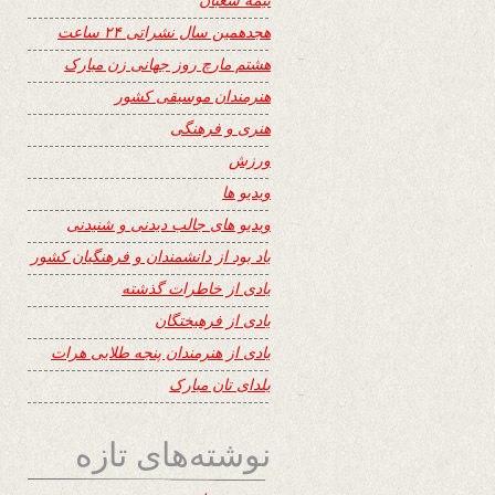
هجدهمین سال نشراتی ۲۴ ساعت
هشتم مارچ روز جهانی زن مبارک
هنرمندان موسیقی کشور
هنری و فرهنگی
ورزش
ویدیو ها
ویدیو های جالب دیدنی و شنیدنی
یاد بود از دانشمندان و فرهنگیان کشور
یادی از خاطرات گذشته
یادی از فرهیختگان
یادی از هنرمندان پنجه طلایی هرات
یلدای تان مبارک
نوشته‌های تازه