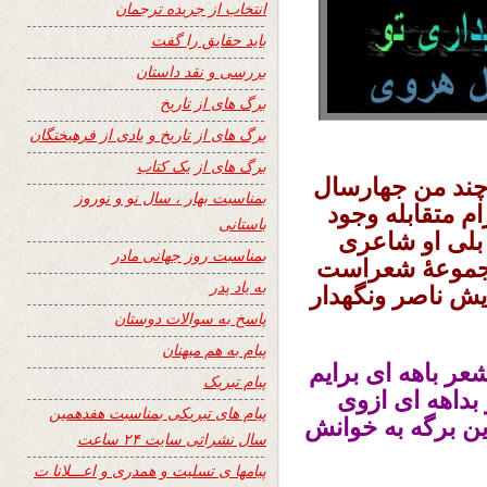
انتخاب از جریده ترجمان
باید حقایق را گفت
بررسی و نقد داستان
برگ های از تاریخ
برگ های از تاریخ و یادی از فرهیختگان
برگ های از یک کتاب
چند من جهارسال
بمناسبت بهار ، سال نو و نوروز
م متقابله وجود
باستانی
د بلی او شاعری
بمناسبت روز جهانی مادر
مجموعۀ شعراست
به یاد پدر
ش ناصر ونگهدار
پاسخ به سوالات دوستان
پیام به هم میهنان
ر باهه ای برایم
پیام تبریک
بداهه ای ازوی
پیام های تبریکی بمناسبت هفدهمین
ن برگه به خوانش
سال نشراتی سایت ۲۴ ساعت
پیامها ی تسلیت و همدری و اعـــلانا ت