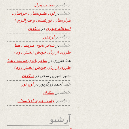
admin
در
صحبت پیران
admin
در
لوی پشتونستان، خراسان،
هزارستان، تورکستان و فدرالیزم !
اسدالله حیدری
در
نمکدان
admin
در
اوجِ نور
admin
در
شاعر بانوی هنرمند ، هما
طرزی از زبان خودش (بخش دوم)
هما طرزی
در
شاعر بانوی هنرمند ، هما
طرزی از زبان خودش (بخش دوم)
بشیر شیرین سخن
در
نمکدان
علی احمد زرگرپور
در
اوجِ نور
admin
در
نمکدان
admin
در
جامعه هنری افغانستان
آرشیو