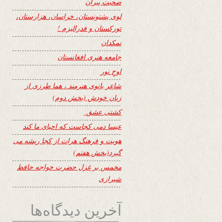
صحبت پیران
لوی پشتونستان، خراسان، هزارستان،
تورکستان و فدرالیزم !
نمکدان
جامعه هنری افغانستان
اوجِ نور
شاعر بانوی هنرمند ، هما طرزی از
زبان خودش (بخش دوم)
کشتی عشق
عیسا دمی کجاست که احیای ما کند
هویت و فرهنگ هرات از کجا ریشه می
گیرد(بخش هفتم)
مخمس بر غزل حضرت خواجه حافظ
شیرازی
آخرین دیدگاه‌ها