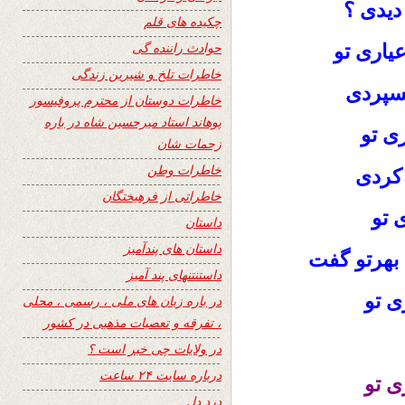
دیدی ؟
چکیده های قلم
حوادث راننده گی
یاری تو
خاطرات تلخ و شیرین زندگی
بسپردی
خاطرات دوستان از محترم پروفیسور
پوهاند استاد میرحسین شاه در باره
ی تو
زحمات شان
خاطرات وطن
 کردی
خاطراتی از فرهیختگان
 تو
داستان
داستان های پندآمیز
 بهرتو گفت
داستنتنهای پند آمیز
ی تو
در باره زبان های ملی ، رسمی ، محلی
، تفرقه و تعصبات مذهبی در کشور
در ولایات چی خبر است ؟
درباره سایت ۲۴ ساعت
ی تو
درد دل