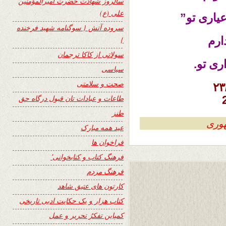
سالروز شهادت حضرت امیرالمؤمنین
علی (ع)
یاری تو”
سروده آتش { سوگنامه شهید فرخنده
ارم
}
سولاتی از کاکا ترجمان
ری تو.
سیاسی
صحت و سلامتی
طاعات و عبادات تان قبول درگاه حق
طنز
هوری
عید همه مبارک
فراخوان ها
فرهنگ کتاب و کتابخوانی٬
فرهنگ مردم
کارتون های عتیق شاهد
کتاب هزار و یک حکایت ادبی تاریخی
کمپاین تفکرُ تحریر و عمل