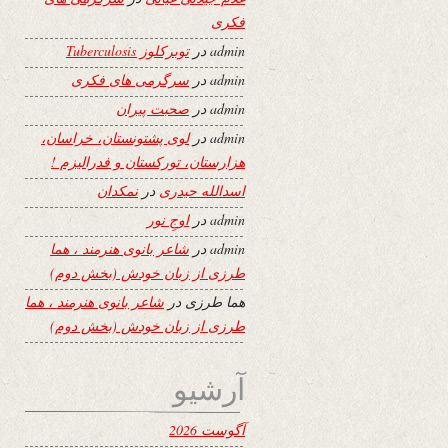
فکری
admin
در
توبرکلوز Tuberculosis
admin
در
سرگرمی های فکری
admin
در
صحبت پیران
admin
در
لوی پشتونستان، خراسان،
هزارستان، تورکستان و فدرالیزم !
اسدالله حیدری
در
نمکدان
admin
در
اوجِ نور
admin
در
شاعر بانوی هنرمند ، هما
طرزی از زبان خودش (بخش دوم)
هما طرزی
در
شاعر بانوی هنرمند ، هما
طرزی از زبان خودش (بخش دوم)
آرشیو
آگوست 2026