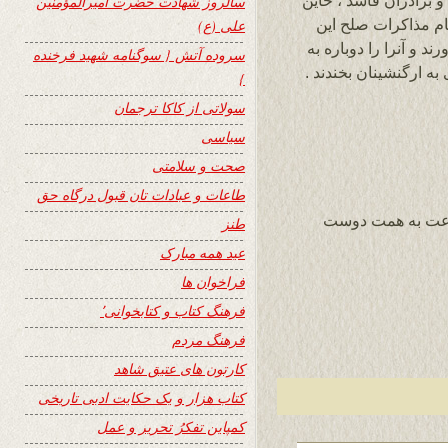
 و برادران فاسد ، خاین
سالروز شهادت حضرت امیرالمؤمنین
ام مذاکرات صلح این
علی (ع)
د و آنرا را دوباره به
سروده آتش { سوگنامه شهید فرخنده
به ارگنشینان بخندند .
}
سولاتی از کاکا ترجمان
سیاسی
صحت و سلامتی
طاعات و عبادات تان قبول درگاه حق
س از روشنگری های سایت 24 ساعت به همت دوست
طنز
عید همه مبارک
فراخوان ها
فرهنگ کتاب و کتابخوانی٬
فرهنگ مردم
کارتون های عتیق شاهد
کتاب هزار و یک حکایت ادبی تاریخی
کمپاین تفکرُ تحریر و عمل