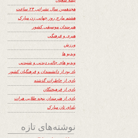
هجدهمین سال نشراتی ۲۴ ساعت
هشتم مارچ روز جهانی زن مبارک
هنرمندان موسیقی کشور
هنری و فرهنگی
ورزش
ویدیو ها
ویدیو های جالب دیدنی و شنیدنی
یاد بود از دانشمندان و فرهنگیان کشور
یادی از خاطرات گذشته
یادی از فرهیختگان
یادی از هنرمندان پنجه طلایی هرات
یلدای تان مبارک
نوشته‌های تازه