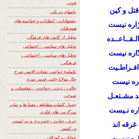
فوتی
قتل و کین
پیامهای تبریکی
پیشنهادات ، انتقادات و خواسته های
ّاره نیست
هموطنان
تجلیل از کانون های فرهنگی
لـقــاعــده
تحلیل های سیاسی – اجتماعی
اره نیست
تحلیل های سیاسی ، اجتماعی ،
فرهنگی.
افـراطـیت
تکملهء حواشی نفحات الانس شرح
حال مولانا جامی قدس سره
اره نیست
جالب ، دیدنی ،خواندنی ، معلوماتی و
ـد مشـتعـل
شوخی
جدول کلمات متقاطع ، معما ها و سایر
واره نـیست
سرگرمی های فکری
جرم ، جنایت ، خونریزی و بی امنیتی
غرقه اند
در کشور
جوانان و کودکان
اره نیست