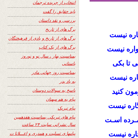
انتخاب از جریده ترجمان
باید حقایق را گفت
بررسی و نقد داستان
برگ های از تاریخ
اره نیست
برگ های از تاریخ و یادی از فرهیختگان
برگ های از یک کتاب
واره نیست
بمناسبت بهار ، سال نو و نوروز
 تا بکی
باستانی
بمناسبت روز جهانی مادر
اره نیست
به یاد پدر
پاسخ به سوالات دوستان
مون کنید
پیام به هم میهنان
اره نیست
پیام تبریک
پیام های تبریکی بمناسبت هفدهمین
مـرده اسـت
سال نشراتی سایت ۲۴ ساعت
اره نیست
پیامها ی تسلیت و همدری و اعـــلانا ت