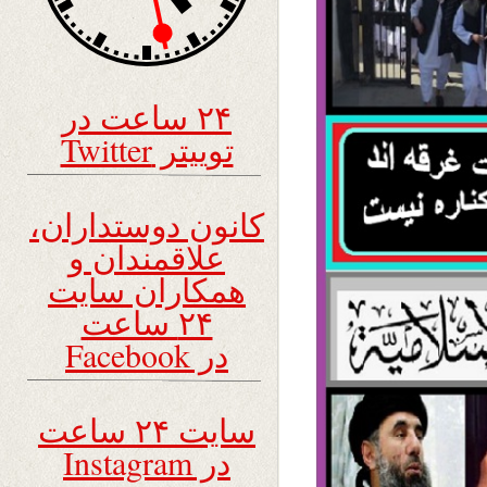
۲۴ ساعت در
توییتر Twitter
کانون دوستداران،
علاقمندان و
همکاران سایت
۲۴ ساعت
در Facebook
سایت ۲۴ ساعت
در Instagram