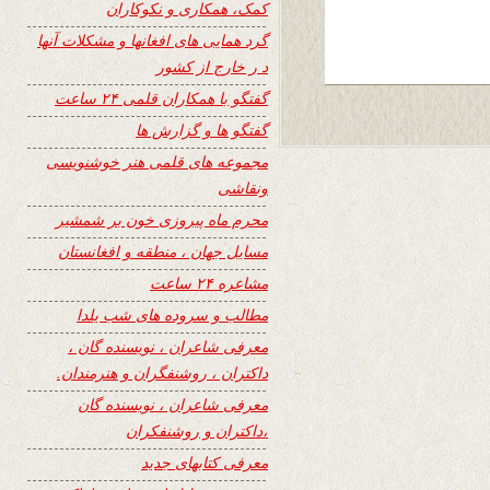
کمک، همکاری و نکوکاران
گرد همایی های افغانها و مشکلات آنها
د ر خارج از کشور
گفتگو با همکاران قلمی ۲۴ ساعت
گفتگو ها و گزارش ها
مجموعه های قلمی هنر خوشنویسی
ونقاشی
محرم ماه پیروزی خون بر شمشیر
مسایل جهان ، منطقه و افغانستان
مشاعره ۲۴ ساعت
مطالب و سروده های شب یلدا
معرفی شاعران ، نویسنده گان ،
داکتران ، روشنفگران و هنرمندان.
معرفی شاعران ، نویسنده گان
،داکتران و روشنفکران
معرفی کتابهای جدید