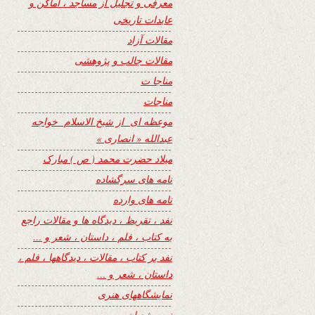
معرفی و تجلیل از مساجد ، اماکن و
عابدات تاریخی
مقالات آزاد
مقالات جالب و پژوهشی
مناجا ت
مناجات
موعظه ای از شیخ الاسلام خواجه
عبدالله « انصاری »
میلاد حضرت محمد ( ص ) مبارک
نامه های سرگشاده
نامه های وارده
نفد ، تقریظ ، دیدگاه ها و مقالات راجع
به کتاب ، فلم ، داستان ، شعر و …
نفد بر کتاب ، مقالات ، دیدگاهها ، فلم ،
داستان ، شعر و …
نمایشگاههای هنری
نیمه شعبان