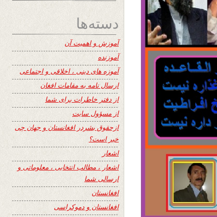
دسته‌ها
آموزش و اهمیت آن
آموزنده
آموزه های دینی ، اخلاقی و اجتماعی
ارسال نامه به مقامات افغان
از دفتر خاطرات برای شما
از مسؤول سایت
ازحقوق بشردر افغانستان و جهان چی
خبر است؟
اشعار
اشعار ، مطالب انتخابی ، معلوماتی و
ارسالی شما
افغانستان
افغانستان و دموکراسی