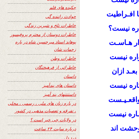
چکیده های قلم
ا افـراطیت
حوادث راننده گی
خاطرات تلخ و شیرین زندگی
اره نیست؟
خاطرات دوستان از محترم پروفیسور
دار هـاسـت
پوهاند استاد میرحسین شاه در باره
زحمات شان
اره نیست
خاطرات وطن
خاطراتی از فرهیختگان
بعـد ازان
داستان
کاره نیست
داستان های پندآمیز
داستنتنهای پند آمیز
واقعـیـست
در باره زبان های ملی ، رسمی ، محلی
، تفرقه و تعصبات مذهبی در کشور
ـاره نیست
در ولایات چی خبر است ؟
حشت اند
درباره سایت ۲۴ ساعت
درد دل