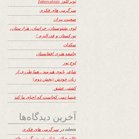
توبرکلوز Tuberculosis
سرگرمی های فکری
صحبت پیران
لوی پشتونستان، خراسان، هزارستان،
تورکستان و فدرالیزم !
نمکدان
جامعه هنری افغانستان
اوجِ نور
شاعر بانوی هنرمند ، هما طرزی از
زبان خودش (بخش دوم)
کشتی عشق
عیسا دمی کجاست که احیای ما کند
آخرین دیدگاه‌ها
admin
در
سرگرمی های فکری
غلام جیلانی غیاثی
در
سرگرمی های