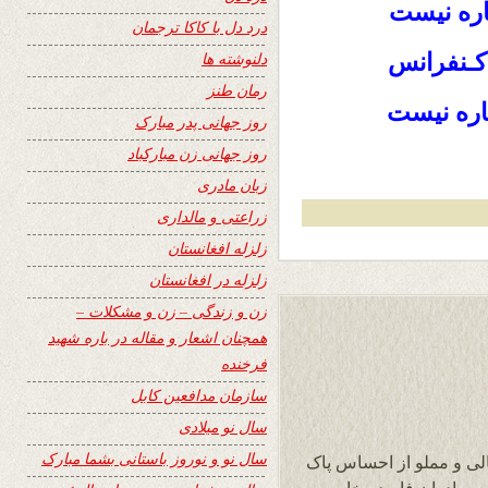
اره نیست
درد دل با کاکا ترجمان
 کـنفرانس
دلنوشته ها
رمان طنز
اره نیست
روز جهانی پدر مبارک
روز جهانی زن مبارکباد
زبان مادری
زراعتی و مالداری
زلزله افغانستان
زلزله در افغانستان
زن و زندگی – زن و مشکلات –
همچنان اشعار و مقاله در باره شهید
فرخنده
سازمان مدافعین کابل
سال نو میلادی
سال نو و نوروز باستانی بشما مبارک
الی و مملو از احساس پاک