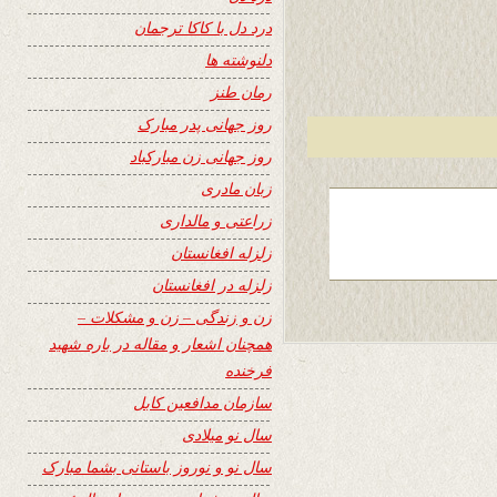
درد دل با کاکا ترجمان
دلنوشته ها
رمان طنز
روز جهانی پدر مبارک
روز جهانی زن مبارکباد
زبان مادری
زراعتی و مالداری
زلزله افغانستان
زلزله در افغانستان
زن و زندگی – زن و مشکلات –
همچنان اشعار و مقاله در باره شهید
فرخنده
سازمان مدافعین کابل
سال نو میلادی
سال نو و نوروز باستانی بشما مبارک