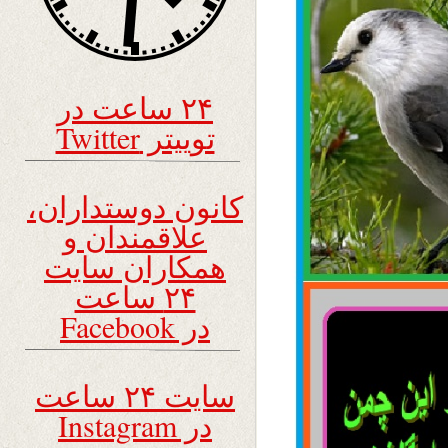
۲۴ ساعت در
توییتر Twitter
کانون دوستداران،
علاقمندان و
همکاران سایت
۲۴ ساعت
در Facebook
سایت ۲۴ ساعت
در Instagram