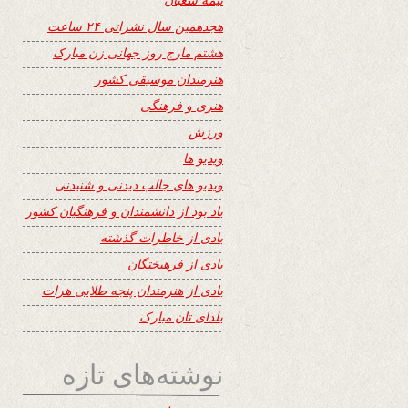
هجدهمین سال نشراتی ۲۴ ساعت
هشتم مارچ روز جهانی زن مبارک
هنرمندان موسیقی کشور
هنری و فرهنگی
ورزش
ویدیو ها
ویدیو های جالب دیدنی و شنیدنی
یاد بود از دانشمندان و فرهنگیان کشور
یادی از خاطرات گذشته
یادی از فرهیختگان
یادی از هنرمندان پنجه طلایی هرات
یلدای تان مبارک
نوشته‌های تازه