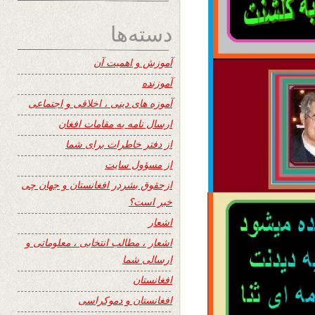
دسته‌ها
آموزش و اهمیت آن
آموزنده
آموزه های دینی ، اخلاقی و اجتماعی
ارسال نامه به مقامات افغان
از دفتر خاطرات برای شما
از مسؤول سایت
ازحقوق بشردر افغانستان و جهان چی
خبر است؟
اشعار
اشعار ، مطالب انتخابی ، معلوماتی و
ارسالی شما
افغانستان
افغانستان و دموکراسی