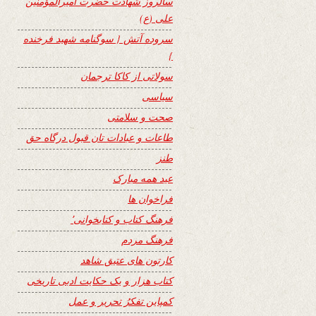
سالروز شهادت حضرت امیرالمؤمنین
علی (ع)
سروده آتش { سوگنامه شهید فرخنده
}
سولاتی از کاکا ترجمان
سیاسی
صحت و سلامتی
طاعات و عبادات تان قبول درگاه حق
طنز
عید همه مبارک
فراخوان ها
فرهنگ کتاب و کتابخوانی٬
فرهنگ مردم
کارتون های عتیق شاهد
کتاب هزار و یک حکایت ادبی تاریخی
کمپاین تفکرُ تحریر و عمل