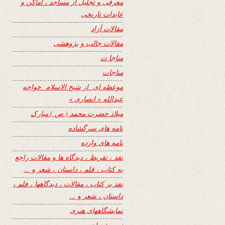
معرفی و تجلیل از مساجد ، اماکن و
عابدات تاریخی
مقالات آزاد
مقالات جالب و پژوهشی
مناجا ت
مناجات
موعظه ای از شیخ الاسلام خواجه
عبدالله « انصاری »
میلاد حضرت محمد ( ص ) مبارک
نامه های سرگشاده
نامه های وارده
نفد ، تقریظ ، دیدگاه ها و مقالات راجع
به کتاب ، فلم ، داستان ، شعر و …
نفد بر کتاب ، مقالات ، دیدگاهها ، فلم ،
داستان ، شعر و …
نمایشگاههای هنری
نیمه شعبان