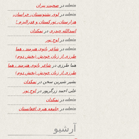
admin
در
صحبت پیران
admin
در
لوی پشتونستان، خراسان،
هزارستان، تورکستان و فدرالیزم !
اسدالله حیدری
در
نمکدان
admin
در
اوجِ نور
admin
در
شاعر بانوی هنرمند ، هما
طرزی از زبان خودش (بخش دوم)
هما طرزی
در
شاعر بانوی هنرمند ، هما
طرزی از زبان خودش (بخش دوم)
بشیر شیرین سخن
در
نمکدان
علی احمد زرگرپور
در
اوجِ نور
admin
در
نمکدان
admin
در
جامعه هنری افغانستان
آرشیو