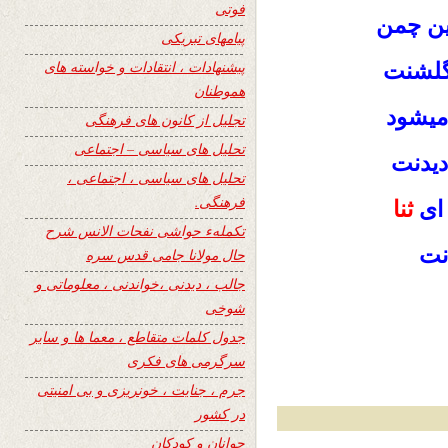
فوتی
این چمن
پیامهای تبریکی
پیشنهادات ، انتقادات و خواسته های
 گلشنت
هموطنان
 میشود
تجلیل از کانون های فرهنگی
تحلیل های سیاسی – اجتماعی
 دیدنت
تحلیل های سیاسی ، اجتماعی ،
فرهنگی.
 ای
ثنا
تکملهء حواشی نفحات الانس شرح
دنت
حال مولانا جامی قدس سره
جالب ، دیدنی ،خواندنی ، معلوماتی و
شوخی
جدول کلمات متقاطع ، معما ها و سایر
سرگرمی های فکری
جرم ، جنایت ، خونریزی و بی امنیتی
در کشور
جوانان و کودکان