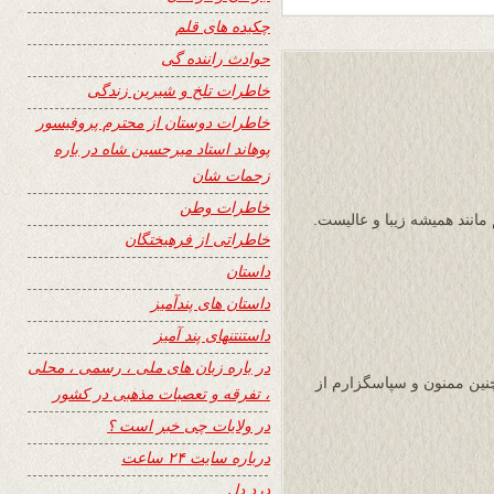
چکیده های قلم
حوادث راننده گی
خاطرات تلخ و شیرین زندگی
خاطرات دوستان از محترم پروفیسور
پوهاند استاد میرحسین شاه در باره
زحمات شان
خاطرات وطن
 مانند همیشه زیبا و عالیست.
خاطراتی از فرهیختگان
داستان
داستان های پندآمیز
داستنتنهای پند آمیز
در باره زبان های ملی ، رسمی ، محلی
مچنین ممنون و سپاسگزارم از
، تفرقه و تعصبات مذهبی در کشور
در ولایات چی خبر است ؟
درباره سایت ۲۴ ساعت
درد دل