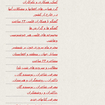
کمک، همکاری و نکوکاران
گرد همایی های افغانها و مشکلات آنها
د ر خارج از کشور
گفتگو با همکاران قلمی ۲۴ ساعت
گفتگو ها و گزارش ها
مجموعه های قلمی هنر خوشنویسی
ونقاشی
محرم ماه پیروزی خون بر شمشیر
مسایل جهان ، منطقه و افغانستان
مشاعره ۲۴ ساعت
مطالب و سروده های شب یلدا
معرفی شاعران ، نویسنده گان ،
داکتران ، روشنفگران و هنرمندان.
معرفی شاعران ، نویسنده گان
،داکتران و روشنفکران
معرفی کتابهای جدید