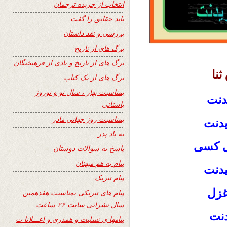
انتخاب از جریده ترجمان
باید حقایق را گفت
بررسی و نقد داستان
برگ های از تاریخ
برگ های از تاریخ و یادی از فرهیختگان
ثنا
برگ های از یک کتاب
بمناسبت بهار ، سال نو و نوروز
یدنت
باستانی
بمناسبت روز جهانی مادر
یدنت
به یاد پدر
بی کسی
پاسخ به سوالات دوستان
پیام به هم میهنان
نیدنت
پیام تبریک
 غزل
پیام های تبریکی بمناسبت هفدهمین
سال نشراتی سایت ۲۴ ساعت
یدنت
پیامها ی تسلیت و همدری و اعـــلانا ت