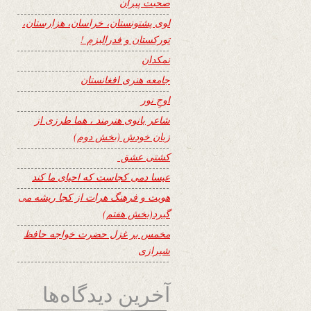
صحبت پیران
لوی پشتونستان، خراسان، هزارستان،
تورکستان و فدرالیزم !
نمکدان
جامعه هنری افغانستان
اوجِ نور
شاعر بانوی هنرمند ، هما طرزی از
زبان خودش (بخش دوم)
کشتی عشق
عیسا دمی کجاست که احیای ما کند
هویت و فرهنگ هرات از کجا ریشه می
گیرد(بخش هفتم)
مخمس بر غزل حضرت خواجه حافظ
شیرازی
آخرین دیدگاه‌ها