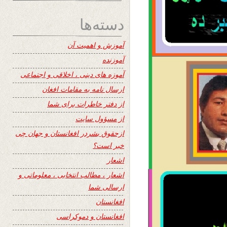
دسته‌ها
آموزش و اهمیت آن
آموزنده
آموزه های دینی ، اخلاقی و اجتماعی
ارسال نامه به مقامات افغان
از دفتر خاطرات برای شما
از مسؤول سایت
ازحقوق بشردر افغانستان و جهان چی
خبر است؟
اشعار
اشعار ، مطالب انتخابی ، معلوماتی و
ارسالی شما
افغانستان
افغانستان و دموکراسی