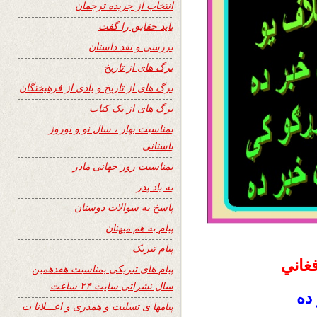
انتخاب از جریده ترجمان
باید حقایق را گفت
بررسی و نقد داستان
برگ های از تاریخ
برگ های از تاریخ و یادی از فرهیختگان
برگ های از یک کتاب
بمناسبت بهار ، سال نو و نوروز
باستانی
بمناسبت روز جهانی مادر
به یاد پدر
پاسخ به سوالات دوستان
پیام به هم میهنان
پیام تبریک
غاني
پیام های تبریکی بمناسبت هفدهمین
سال نشراتی سایت ۲۴ ساعت
ده
پیامها ی تسلیت و همدری و اعـــلانا ت