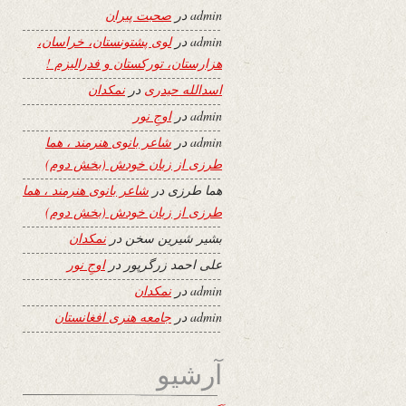
admin
در
صحبت پیران
admin
در
لوی پشتونستان، خراسان،
هزارستان، تورکستان و فدرالیزم !
اسدالله حیدری
در
نمکدان
admin
در
اوجِ نور
admin
در
شاعر بانوی هنرمند ، هما
طرزی از زبان خودش (بخش دوم)
هما طرزی
در
شاعر بانوی هنرمند ، هما
طرزی از زبان خودش (بخش دوم)
بشیر شیرین سخن
در
نمکدان
علی احمد زرگرپور
در
اوجِ نور
admin
در
نمکدان
admin
در
جامعه هنری افغانستان
آرشیو