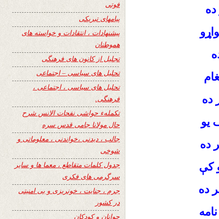
فوتی
ده
پیامهای تبریکی
اړو
پیشنهادات ، انتقادات و خواسته های
هموطنان
ه
تجلیل از کانون های فرهنگی
تحلیل های سیاسی – اجتماعی
غام
تحلیل های سیاسی ، اجتماعی ،
 ده
فرهنگی.
تکملهء حواشی نفحات الانس شرح
 یو
حال مولانا جامی قدس سره
جالب ، دیدنی ،خواندنی ، معلوماتی و
 ده
شوخی
جدول کلمات متقاطع ، معما ها و سایر
و کې
سرگرمی های فکری
ر ده
جرم ، جنایت ، خونریزی و بی امنیتی
در کشور
نامه
جوانان و کودکان