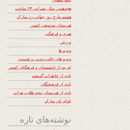
هجدهمین سال نشراتی ۲۴ ساعت
هشتم مارچ روز جهانی زن مبارک
هنرمندان موسیقی کشور
هنری و فرهنگی
ورزش
ویدیو ها
ویدیو های جالب دیدنی و شنیدنی
یاد بود از دانشمندان و فرهنگیان کشور
یادی از خاطرات گذشته
یادی از فرهیختگان
یادی از هنرمندان پنجه طلایی هرات
یلدای تان مبارک
نوشته‌های تازه