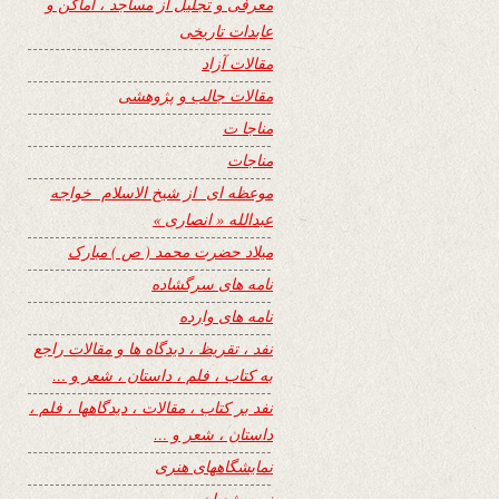
معرفی و تجلیل از مساجد ، اماکن و
عابدات تاریخی
مقالات آزاد
مقالات جالب و پژوهشی
مناجا ت
مناجات
موعظه ای از شیخ الاسلام خواجه
عبدالله « انصاری »
میلاد حضرت محمد ( ص ) مبارک
نامه های سرگشاده
نامه های وارده
نفد ، تقریظ ، دیدگاه ها و مقالات راجع
به کتاب ، فلم ، داستان ، شعر و …
نفد بر کتاب ، مقالات ، دیدگاهها ، فلم ،
داستان ، شعر و …
نمایشگاههای هنری
نیمه شعبان