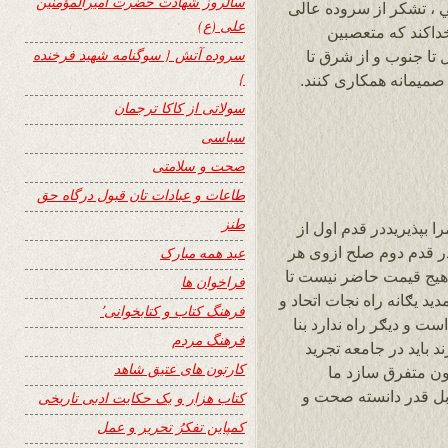
سالروز شهادت حضرت امیرالمؤمنین
ي ، تشکر از سروده عالی
علی (ع)
خداکند که متعصبین
سروده آتش { سوگنامه شهید فرخنده
ل تا جنوب و از شرق تا
}
میمانه همکاری کنند.
سولاتی از کاکا ترجمان
سیاسی
صحت و سلامتی
طاعات و عبادات تان قبول درگاه حق
طنز
 بپذیریددر قدم اول از
 ۲۴ ساعت تشکر در قدم دوم صلح ازوی هر
عید همه مبارک
 هیج قیمت حاضر نیست تا
فراخوان ها
 یګانه راه نجات اتحاد و
فرهنگ کتاب و کتابخوانی٬
ت و دیګر راه ندارد بنا
فرهنگ مردم
 باید در جامعه تجرید
کارتون های عتیق شاهد
ګون متفرق سازد ما
بل قدر دانسته صحت و
کتاب هزار و یک حکایت ادبی تاریخی
کمپاین تفکرُ تحریر و عمل