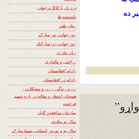
درد دل با کاکا ترجمان
بر ده
دلنوشته ها
رمان طنز
روز جهانی پدر مبارک
روز جهانی زن مبارکباد
زبان مادری
زراعتی و مالداری
زلزله افغانستان
زلزله در افغانستان
زن و زندگی – زن و مشکلات –
همچنان اشعار و مقاله در باره شهید
فرخنده
سازمان مدافعین کابل
سال نو میلادی
سال نو و نوروز باستانی بشما مبارک