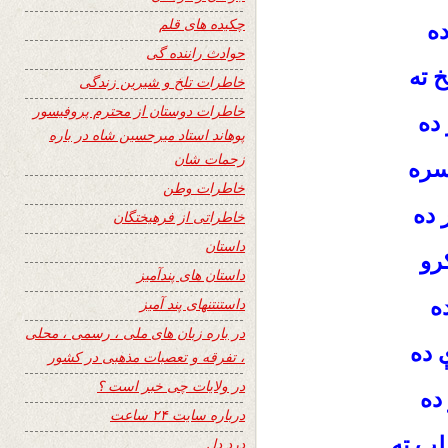
چکیده های قلم
ده
حوادث راننده گی
 ته
خاطرات تلخ و شیرین زندگی
خاطرات دوستان از محترم پروفیسور
 ده
پوهاند استاد میرحسین شاه در باره
زحمات شان
 سره
خاطرات وطن
 ده
خاطراتی از فرهیختگان
داستان
رو
داستان های پندآمیز
ه
داستنتنهای پند آمیز
در باره زبان های ملی ، رسمی ، محلی
 ده
، تفرقه و تعصبات مذهبی در کشور
در ولایات چی خبر است ؟
ده
درباره سایت ۲۴ ساعت
لب ته
درد دل