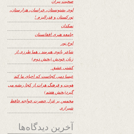
صحبت پیران
لوی پشتونستان، خراسان، هزارستان،
تورکستان و فدرالیزم !
نمکدان
جامعه هنری افغانستان
اوجِ نور
شاعر بانوی هنرمند ، هما طرزی از
زبان خودش (بخش دوم)
کشتی عشق
عیسا دمی کجاست که احیای ما کند
هویت و فرهنگ هرات از کجا ریشه می
گیرد(بخش هفتم)
مخمس بر غزل حضرت خواجه حافظ
شیرازی
آخرین دیدگاه‌ها