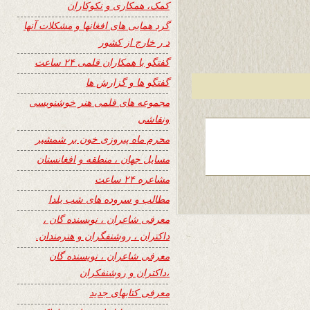
کمک، همکاری و نکوکاران
گرد همایی های افغانها و مشکلات آنها
د ر خارج از کشور
گفتگو با همکاران قلمی ۲۴ ساعت
گفتگو ها و گزارش ها
مجموعه های قلمی هنر خوشنویسی
ونقاشی
محرم ماه پیروزی خون بر شمشیر
مسایل جهان ، منطقه و افغانستان
مشاعره ۲۴ ساعت
مطالب و سروده های شب یلدا
معرفی شاعران ، نویسنده گان ،
داکتران ، روشنفگران و هنرمندان.
معرفی شاعران ، نویسنده گان
،داکتران و روشنفکران
معرفی کتابهای جدید