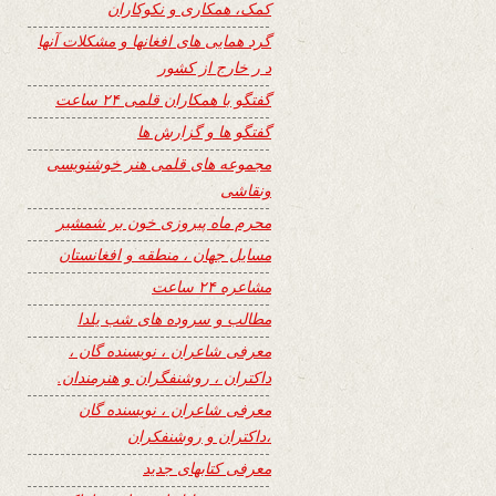
کمک، همکاری و نکوکاران
گرد همایی های افغانها و مشکلات آنها
د ر خارج از کشور
گفتگو با همکاران قلمی ۲۴ ساعت
گفتگو ها و گزارش ها
مجموعه های قلمی هنر خوشنویسی
ونقاشی
محرم ماه پیروزی خون بر شمشیر
مسایل جهان ، منطقه و افغانستان
مشاعره ۲۴ ساعت
مطالب و سروده های شب یلدا
معرفی شاعران ، نویسنده گان ،
داکتران ، روشنفگران و هنرمندان.
معرفی شاعران ، نویسنده گان
،داکتران و روشنفکران
معرفی کتابهای جدید