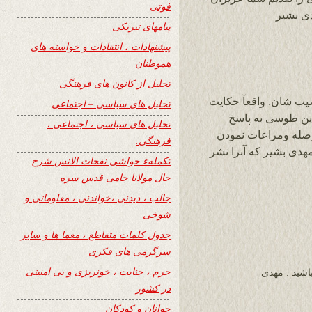
فوتی
دی بشیر
پیامهای تبریکی
پیشنهادات ، انتقادات و خواسته های
هموطنان
تجلیل از کانون های فرهنگی
صیب شان. واقعآ حکایت
تحلیل های سیاسی – اجتماعی
دین طوسی به پاسخ
تحلیل های سیاسی ، اجتماعی ،
حوصله ومراعات نمودن
فرهنگی.
هدی بشیر که آنرا نشر
تکملهء حواشی نفحات الانس شرح
حال مولانا جامی قدس سره
جالب ، دیدنی ،خواندنی ، معلوماتی و
شوخی
جدول کلمات متقاطع ، معما ها و سایر
سرگرمی های فکری
جرم ، جنایت ، خونریزی و بی امنیتی
اشید . مهدی
در کشور
جوانان و کودکان