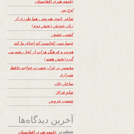
جامعه هنری افغانستان
اوجِ نور
شاعر بانوی هنرمند ، هما طرزی از
زبان خودش (بخش دوم)
کشتی عشق
عیسا دمی کجاست که احیای ما کند
هویت و فرهنگ هرات از کجا ریشه می
گیرد(بخش هفتم)
مخمس بر غزل حضرت خواجه حافظ
شیرازی
ساحلِ جان
شامِ فراق
شصتِ عروس
آخرین دیدگاه‌ها
admin
در
جامعه هنری افغانستان