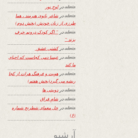
admin
در
اوجِ نور
admin
در
شاعر بانوی هنرمند ، هما
طرزی از زبان خودش (بخش دوم)
admin
در
” اگر کودک درونم حرف
بزند “
admin
در
کشتی عشق
admin
در
عیسا دمی کجاست که احیای
ما کند
admin
در
هویت و فرهنگ هرات از کجا
ریشه می گیرد(بخش هفتم)
admin
در
دوبیتی ها
admin
در
شامِ فراق
admin
در
حل معمای شطرنج شماره
(۶)
آرشیو