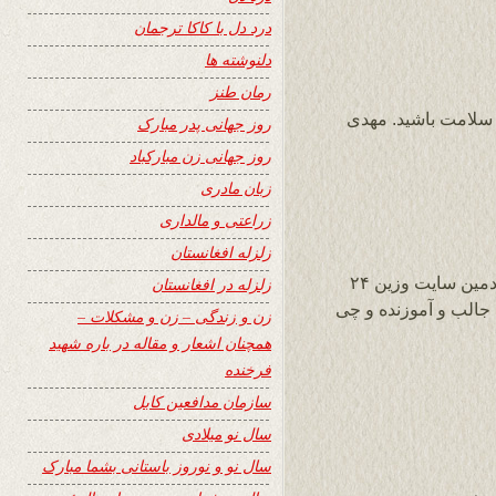
درد دل با کاکا ترجمان
دلنوشته ها
رمان طنز
 سلامت باشید. مهدی
روز جهانی پدر مبارک
روز جهانی زن مبارکباد
زبان مادری
زراعتی و مالداری
زلزله افغانستان
درود به برادر محترم آقای محمد مهدی بشیر ادمین سایت وزین ۲۴
زلزله در افغانستان
جالب و آموزنده و چی
زن و زندگی – زن و مشکلات –
همچنان اشعار و مقاله در باره شهید
فرخنده
سازمان مدافعین کابل
سال نو میلادی
سال نو و نوروز باستانی بشما مبارک