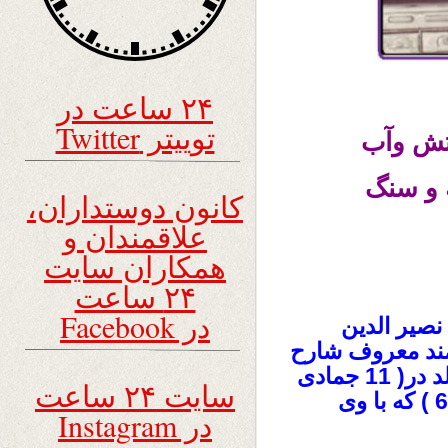
۲۴ ساعت در
توییتر Twitter
تش وآب
 و سنگ
کانون دوستداران،
علاقمندان و
همکاران سایت
۲۴ ساعت
در Facebook
نصیر الدین
ند معروف شارح
کتب ابن سینا و مؤلف اخلاق ناصری متولد در( 11 جمادی
سایت ۲۴ ساعت
الاول سنه 597 و متوفی در 18 ذیحجه 672 ) که با وی
در Instagram