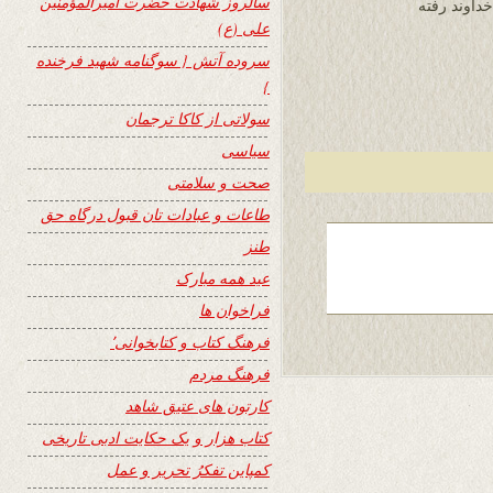
سالروز شهادت حضرت امیرالمؤمنین
داوند رفته
علی (ع)
سروده آتش { سوگنامه شهید فرخنده
}
سولاتی از کاکا ترجمان
سیاسی
صحت و سلامتی
طاعات و عبادات تان قبول درگاه حق
طنز
عید همه مبارک
فراخوان ها
فرهنگ کتاب و کتابخوانی٬
فرهنگ مردم
کارتون های عتیق شاهد
کتاب هزار و یک حکایت ادبی تاریخی
کمپاین تفکرُ تحریر و عمل