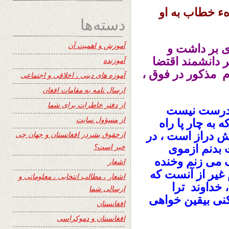
هء خطاب به او
دسته‌ها
آموزش و اهمیت آن
ی بر داشت و
ر دانشمند اقتضا
آموزنده
 مذکور در فوق ،
آموزه های دینی ، اخلاقی و اجتماعی
ارسال نامه به مقامات افغان
از دفتر خاطرات برای شما
، درست نیست
از مسؤول سایت
به چار پا راه
ش دراز است ، در
ازحقوق بشردر افغانستان و جهان چی
خبر است؟
 بدنم ازموی
 می زنم وخنده
اشعار
غیر از آنست که
اشعار ، مطالب انتخابی ، معلوماتی و
 خداوند ترا
ارسالی شما
کنی بیقین خواهی
افغانستان
افغانستان و دموکراسی