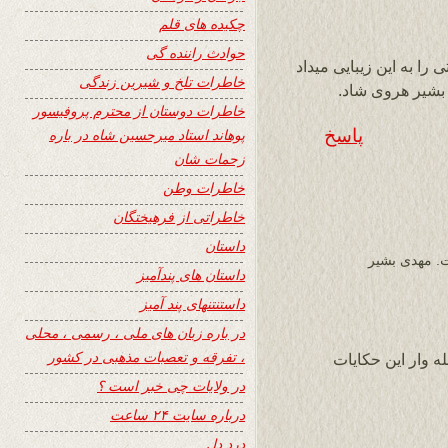
چکیده های قلم
حوادث راننده گی
ا به این زیبایی میداد
خاطرات تلخ و شیرین زندگی
 بشیر هروی شاد.
خاطرات دوستان از محترم پروفیسور
پاسخ
پوهاند استاد میرحسین شاه در باره
زحمات شان
خاطرات وطن
خاطراتی از فرهیختگان
داستان
ت. مهدی بشیر
داستان های پندآمیز
داستنتنهای پند آمیز
در باره زبان های ملی ، رسمی ، محلی
، تفرقه و تعصبات مذهبی در کشور
 وار این حکایات
در ولایات چی خبر است ؟
درباره سایت ۲۴ ساعت
درد دل