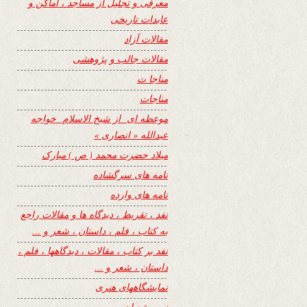
معرفی و تجلیل از مساجد ، اماکن و
عابدات تاریخی
مقالات آزاد
مقالات جالب و پژوهشی
مناجا ت
مناجات
موعظه ای از شیخ الاسلام خواجه
عبدالله « انصاری »
میلاد حضرت محمد ( ص ) مبارک
نامه های سرگشاده
نامه های وارده
نفد ، تقریظ ، دیدگاه ها و مقالات راجع
به کتاب ، فلم ، داستان ، شعر و …
نفد بر کتاب ، مقالات ، دیدگاهها ، فلم ،
داستان ، شعر و …
نمایشگاههای هنری
نیمه شعبان