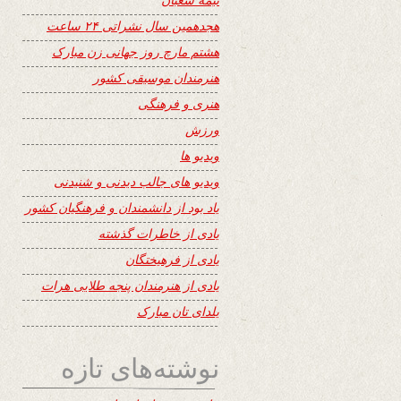
هجدهمین سال نشراتی ۲۴ ساعت
هشتم مارچ روز جهانی زن مبارک
هنرمندان موسیقی کشور
هنری و فرهنگی
ورزش
ویدیو ها
ویدیو های جالب دیدنی و شنیدنی
یاد بود از دانشمندان و فرهنگیان کشور
یادی از خاطرات گذشته
یادی از فرهیختگان
یادی از هنرمندان پنجه طلایی هرات
یلدای تان مبارک
نوشته‌های تازه