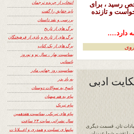
انتخاب از جریده ترجمان
خص رسید ، برای
واست و تازنده
باید حقایق را گفت
بررسی و نقد داستان
برگ های از تاریخ
ه دارد….
برگ های از تاریخ و یادی از فرهیختگان
برگ های از یک کتاب
روی
بمناسبت بهار ، سال نو و نوروز
باستانی
بمناسبت روز جهانی مادر
حکایت ادبی
به یاد پدر
پاسخ به سوالات دوستان
پیام به هم میهنان
پیام تبریک
پیام های تبریکی بمناسبت هفدهمین
سال نشراتی سایت ۲۴ ساعت
بادات تان. قسمت دیگری
پیامها ی تسلیت و همدری و اعـــلانا ت
 را تقدیم شما عزیزان