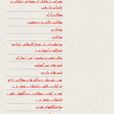
معرفی و تجلیل از مساجد ، اماکن و
عابدات تاریخی
مقالات آزاد
مقالات جالب و پژوهشی
مناجا ت
مناجات
موعظه ای از شیخ الاسلام خواجه
عبدالله « انصاری »
میلاد حضرت محمد ( ص ) مبارک
نامه های سرگشاده
نامه های وارده
نفد ، تقریظ ، دیدگاه ها و مقالات راجع
به کتاب ، فلم ، داستان ، شعر و …
نفد بر کتاب ، مقالات ، دیدگاهها ، فلم ،
داستان ، شعر و …
نمایشگاههای هنری
نیمه شعبان