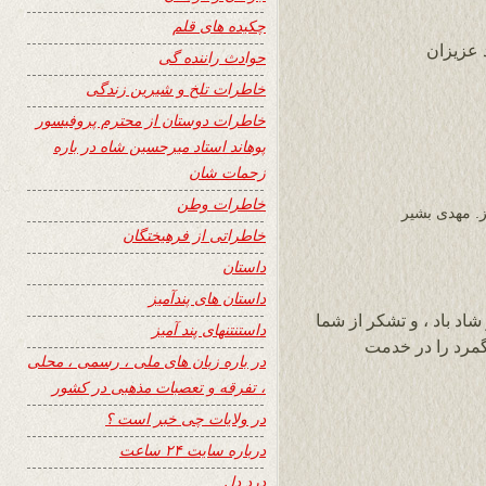
چکیده های قلم
 عزیزان
حوادث راننده گی
خاطرات تلخ و شیرین زندگی
خاطرات دوستان از محترم پروفیسور
پوهاند استاد میرحسین شاه در باره
زحمات شان
خاطرات وطن
. مهدی بشیر
خاطراتی از فرهیختگان
داستان
داستان های پندآمیز
اد باد ، و تشکر از شما
داستنتنهای پند آمیز
گمرد را در خدمت
در باره زبان های ملی ، رسمی ، محلی
، تفرقه و تعصبات مذهبی در کشور
در ولایات چی خبر است ؟
درباره سایت ۲۴ ساعت
درد دل