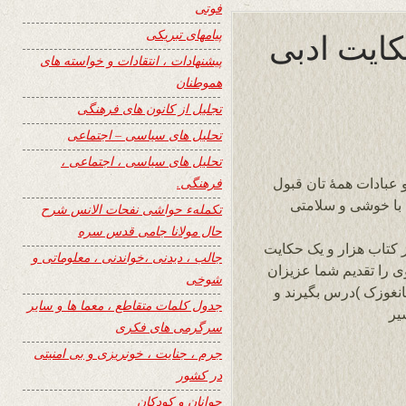
فوتی
حکایت ادبی
پیامهای تبریکی
پیشنهادات ، انتقادات و خواسته های
هموطنان
تجلیل از کانون های فرهنگی
تحلیل های سیاسی – اجتماعی
تحلیل های سیاسی ، اجتماعی ،
فرهنگی.
 عبادات همۀ تان قبول
 با خوشی و سلامتی
تکملهء حواشی نفحات الانس شرح
حال مولانا جامی قدس سره
ز کتاب هزار و یک حکایت
جالب ، دیدنی ،خواندنی ، معلوماتی و
ی را تقدیم شما عزیزان
شوخی
انغوزک )درس بگیرند و
جدول کلمات متقاطع ، معما ها و سایر
یر
سرگرمی های فکری
جرم ، جنایت ، خونریزی و بی امنیتی
در کشور
جوانان و کودکان