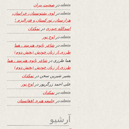
admin
در
صحبت پیران
admin
در
لوی پشتونستان، خراسان،
هزارستان، تورکستان و فدرالیزم !
اسدالله حیدری
در
نمکدان
admin
در
اوجِ نور
admin
در
شاعر بانوی هنرمند ، هما
طرزی از زبان خودش (بخش دوم)
هما طرزی
در
شاعر بانوی هنرمند ، هما
طرزی از زبان خودش (بخش دوم)
بشیر شیرین سخن
در
نمکدان
علی احمد زرگرپور
در
اوجِ نور
admin
در
نمکدان
admin
در
جامعه هنری افغانستان
آرشیو