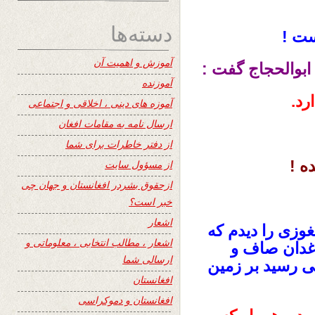
دسته‌ها
ست !
آموزش و اهمیت آن
ابوالحجاج گفت :
آموزنده
رد.
آموزه های دینی ، اخلاقی و اجتماعی
ارسال نامه به مقامات افغان
از دفتر خاطرات برای شما
ه !
از مسؤول سایت
ازحقوق بشردر افغانستان و جهان چی
خبر است؟
اشعار
غوزی را دیدم که
اشعار ، مطالب انتخابی ، معلوماتی و
اغدان صاف و
ارسالی شما
می رسید بر زمین
افغانستان
افغانستان و دموکراسی