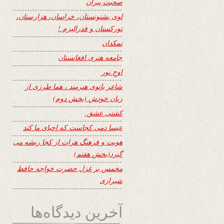
صحبت پیران
لوی پشتونستان، خراسان، هزارستان،
تورکستان و فدرالیزم !
نمکدان
جامعه هنری افغانستان
اوجِ نور
شاعر بانوی هنرمند ، هما طرزی از
زبان خودش (بخش دوم)
کشتی عشق
عیسا دمی کجاست که احیای ما کند
هویت و فرهنگ هرات از کجا ریشه می
گیرد(بخش هفتم)
مخمس بر غزل حضرت خواجه حافظ
شیرازی
آخرین دیدگاه‌ها