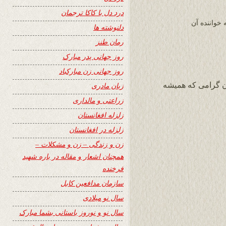
درد دل با کاکا ترجمان
خواننده آن
دلنوشته ها
رمان طنز
روز جهانی پدر مبارک
روز جهانی زن مبارکباد
ان گرامی که همیشه
زبان مادری
زراعتی و مالداری
زلزله افغانستان
زلزله در افغانستان
زن و زندگی – زن و مشکلات –
همچنان اشعار و مقاله در باره شهید
فرخنده
سازمان مدافعین کابل
سال نو میلادی
سال نو و نوروز باستانی بشما مبارک