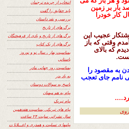
ود و هر بار که می
انتخاب از جریده ترجمان
د بار بر زمین
باید حقایق را گفت
ال کار خودرا
بررسی و نقد داستان
برگ های از تاریخ
پشتکار عجیب این
برگ های از تاریخ و یادی از فرهیختگان
مدم وقتی که باز
برگ های از یک کتاب
یدم که بالای
بمناسبت بهار ، سال نو و نوروز
است.
باستانی
بمناسبت روز جهانی مادر
 به مقصود را
به یاد پدر
می نامم جای تعجب
پاسخ به سوالات دوستان
پیام به هم میهنان
رد….
پیام تبریک
پیام های تبریکی بمناسبت هفدهمین
روی
سال نشراتی سایت ۲۴ ساعت
پیامها ی تسلیت و همدری و اعـــلانا ت