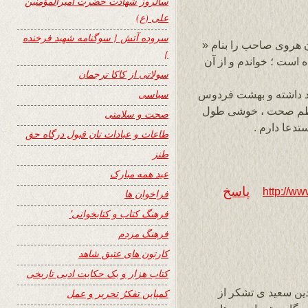
سالروز شهادت حضرت امیرالمؤمنین
علی (ع)
سروده آتش { سوگنامه شهید فرخنده
ر شادروان هروی صاحب را بنام «
}
 در صفحه وزین ۲۴ نشر شده است ؛ خواندم و از آن
سولاتی از کاکا ترجمان
سیاسی
اد داشته و بهشت فردوس
عظم صحت ، خوشی طول
صحت و سلامتی
دعا دارم .
طاعات و عبادات تان قبول درگاه حق
طنز
عید همه مبارک
پاسخ
http://ww
فراخوان ها
فرهنگ کتاب و کتابخوانی٬
فرهنگ مردم
کارتون های عتیق شاهد
کتاب هزار و یک حکایت ادبی تاریخی
دین سعید ی تشکر از
کمپاین تفکرُ تحریر و عمل