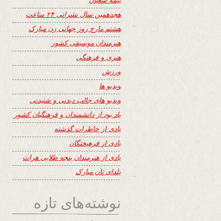
هجدهمین سال نشراتی ۲۴ ساعت
هشتم مارچ روز جهانی زن مبارک
هنرمندان موسیقی کشور
هنری و فرهنگی
ورزش
ویدیو ها
ویدیو های جالب دیدنی و شنیدنی
یاد بود از دانشمندان و فرهنگیان کشور
یادی از خاطرات گذشته
یادی از فرهیختگان
یادی از هنرمندان پنجه طلایی هرات
یلدای تان مبارک
نوشته‌های تازه