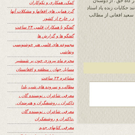
 گاه حق . از دوستان
کمک، همکاری و نکوکاران
ند حکایات زنده یاد استاد
گرد همایی های افغانها و مشکلات آنها
 سعید افغانی از مطالب
د ر خارج از کشور
گفتگو با همکاران قلمی ۲۴ ساعت
گفتگو ها و گزارش ها
مجموعه های قلمی هنر خوشنویسی
ونقاشی
محرم ماه پیروزی خون بر شمشیر
مسایل جهان ، منطقه و افغانستان
مشاعره ۲۴ ساعت
مطالب و سروده های شب یلدا
معرفی شاعران ، نویسنده گان ،
داکتران ، روشنفگران و هنرمندان.
معرفی شاعران ، نویسنده گان
،داکتران و روشنفکران
معرفی کتابهای جدید