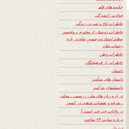
چکیده های قلم
حوادث راننده گی
خاطرات تلخ و شیرین زندگی
خاطرات دوستان از محترم پروفیسور
پوهاند استاد میرحسین شاه در باره
زحمات شان
خاطرات وطن
خاطراتی از فرهیختگان
داستان
داستان های پندآمیز
داستنتنهای پند آمیز
در باره زبان های ملی ، رسمی ، محلی
، تفرقه و تعصبات مذهبی در کشور
در ولایات چی خبر است ؟
درباره سایت ۲۴ ساعت
درد دل