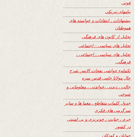
فوتی
پیامهای تبریکی
پیشنهادات ، انتقادات و خواسته های
هموطنان
تجلیل از کانون های فرهنگی
تحلیل های سیاسی – اجتماعی
تحلیل های سیاسی ، اجتماعی ،
فرهنگی.
تکملهء حواشی نفحات الانس شرح
حال مولانا جامی قدس سره
جالب ، دیدنی ،خواندنی ، معلوماتی و
شوخی
جدول کلمات متقاطع ، معما ها و سایر
سرگرمی های فکری
جرم ، جنایت ، خونریزی و بی امنیتی
در کشور
جوانان و کودکان