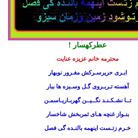
عطرکهسار !
محترمه خانم عزیزه عنایت
ابـری حریرسـرکش مغـرور نوبهار
آهسته تـربـروی گـل وسـبزه ها ببار
تــا نشـکـنـد نگــیــن گهربـاریـاسمـن
بنـواز غنچه هـای ثمربخش شاخسار
خـرم زتـست اینهمه بالنـده گی فصل