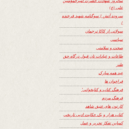
سالروز شهادت حضرت امیرالمؤمنین
علی (ع)
سروده آتش { سوگنامه شهید فرخنده
}
سولاتی از کاکا ترجمان
سیاسی
صحت و سلامتی
طاعات و عبادات تان قبول درگاه حق
طنز
عید همه مبارک
فراخوان ها
فرهنگ کتاب و کتابخوانی٬
فرهنگ مردم
کارتون های عتیق شاهد
کتاب هزار و یک حکایت ادبی تاریخی
کمپاین تفکرُ تحریر و عمل