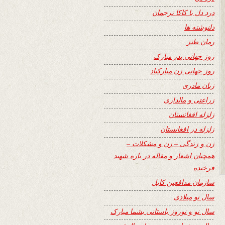
درد دل با کاکا ترجمان
دلنوشته ها
رمان طنز
روز جهانی پدر مبارک
روز جهانی زن مبارکباد
زبان مادری
زراعتی و مالداری
زلزله افغانستان
زلزله در افغانستان
زن و زندگی – زن و مشکلات –
همچنان اشعار و مقاله در باره شهید
فرخنده
سازمان مدافعین کابل
سال نو میلادی
سال نو و نوروز باستانی بشما مبارک