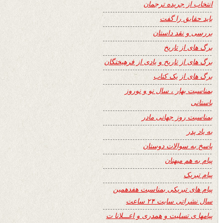
انتخاب از جریده ترجمان
باید حقایق را گفت
بررسی و نقد داستان
برگ های از تاریخ
برگ های از تاریخ و یادی از فرهیختگان
برگ های از یک کتاب
بمناسبت بهار ، سال نو و نوروز
باستانی
بمناسبت روز جهانی مادر
به یاد پدر
پاسخ به سوالات دوستان
پیام به هم میهنان
پیام تبریک
پیام های تبریکی بمناسبت هفدهمین
سال نشراتی سایت ۲۴ ساعت
پیامها ی تسلیت و همدری و اعـــلانا ت