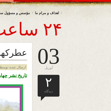
اهداف و مرام ما
مؤسس و مسؤول سا
۲۴ ساعت
03
عطرکهس
ارسال شده توسط admin د
آوریل
تاریخ نشر چهار شنبه ۱۴ حمل ۱۳۹۸ – سوم
۲
دیدگاه