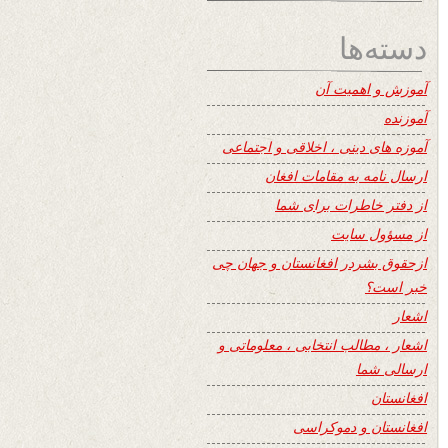
دسته‌ها
آموزش و اهمیت آن
آموزنده
آموزه های دینی ، اخلاقی و اجتماعی
ارسال نامه به مقامات افغان
از دفتر خاطرات برای شما
از مسؤول سایت
ازحقوق بشردر افغانستان و جهان چی
خبر است؟
اشعار
اشعار ، مطالب انتخابی ، معلوماتی و
ارسالی شما
افغانستان
افغانستان و دموکراسی