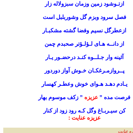
ازتـوشود زمین وزمان سبزولاله زار
فصل سرود وبزم گل وشوربلبل است
ازعطرگل نسیم وفضا گشته مشکبـار
از دانــه هـای لـؤلـؤتر صحبدم چمن
آئینه وار جـلــوه کنـد درحضـور یـار
پــروازمـرغکـان خـوش آواز دوردور
یـادم دهـد هـوای خوش وعطـر کهسار
فرصت مده
”
عزیزه
” زکف موسوم بهار
کن سیـربـاغ وگل کـه رود زود از کنار
عزیزه عنایت :
ه عنایت