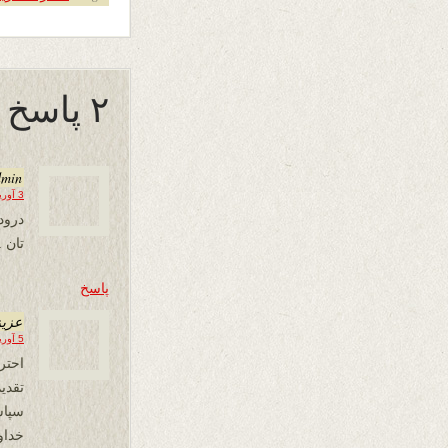
۲ پاسخ به “عطرکهسار !”
dmin
3 آوریل 2019 در 23:18
درود
تان 
پاسخ
عزیز
5 آوریل 2019 در 20:41
احتر
تقدیم
سپاس
خداو