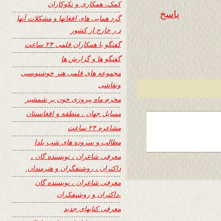
کمک، همکاری و نکوکاران
پاسخ
گرد همایی های افغانها و مشکلات آنها
د ر خارج از کشور
گفتگو با همکاران قلمی ۲۴ ساعت
گفتگو ها و گزارش ها
مجموعه های قلمی هنر خوشنویسی
ونقاشی
محرم ماه پیروزی خون بر شمشیر
مسایل جهان ، منطقه و افغانستان
مشاعره ۲۴ ساعت
مطالب و سروده های شب یلدا
معرفی شاعران ، نویسنده گان ،
داکتران ، روشنفگران و هنرمندان.
معرفی شاعران ، نویسنده گان
،داکتران و روشنفکران
معرفی کتابهای جدید