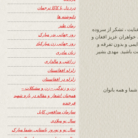
درد دل با کاکا ترجمان
دلنوشته ها
رمان طنز
عنایت ، تشکر از سروده
روز جهانی پدر مبارک
، خواهران عزیز افغان و
روز جهانی زن مبارکباد
یمی و بدون تفرقه و
ت باشید. مهدی بشیر
زبان مادری
زراعتی و مالداری
زلزله افغانستان
زلزله در افغانستان
زن و زندگی – زن و مشکلات –
شما و همه بانوان
همچنان اشعار و مقاله در باره شهید
فرخنده
سازمان مدافعین کابل
سال نو میلادی
سال نو و نوروز باستانی بشما مبارک