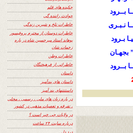
چکیده های قلم
 بــرود
حوادث راننده گی
ـا نـبـری
خاطرات تلخ و شیرین زندگی
خاطرات دوستان از محترم پروفیسور
ا بـرود
پوهاند استاد میرحسین شاه در باره
زحمات شان
 بجهـان
خاطرات وطن
خاطراتی از فرهیختگان
ا بــرود
داستان
داستان های پندآمیز
داستنتنهای پند آمیز
در باره زبان های ملی ، رسمی ، محلی
، تفرقه و تعصبات مذهبی در کشور
در ولایات چی خبر است ؟
درباره سایت ۲۴ ساعت
درد دل