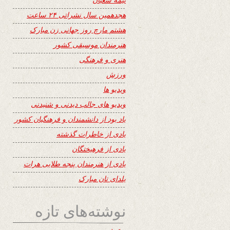
هجدهمین سال نشراتی ۲۴ ساعت
هشتم مارچ روز جهانی زن مبارک
هنرمندان موسیقی کشور
هنری و فرهنگی
ورزش
ویدیو ها
ویدیو های جالب دیدنی و شنیدنی
یاد بود از دانشمندان و فرهنگیان کشور
یادی از خاطرات گذشته
یادی از فرهیختگان
یادی از هنرمندان پنجه طلایی هرات
یلدای تان مبارک
نوشته‌های تازه