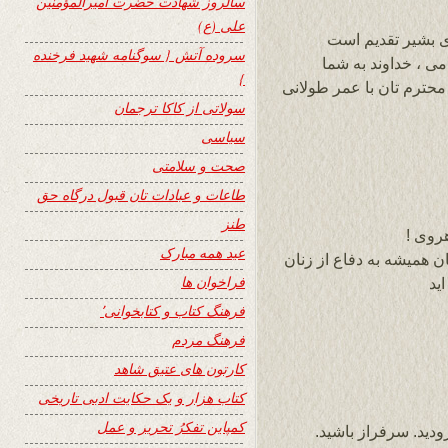
سالروز شهادت حضرت امیرالمؤمنین
علی (ع)
 بشیر تقدیم است
سروده آتش { سوگنامه شهید فرخنده
ی ، خداوند به شما
}
حترم تان با عمر طولانی
سولاتی از کاکا ترجمان
سیاسی
صحت و سلامتی
طاعات و عبادات تان قبول درگاه حق
طنز
روی !
عید همه مبارک
ن همیشه به دفاع از زنان
فراخوان ها
ید
فرهنگ کتاب و کتابخوانی٬
فرهنگ مردم
کارتون های عتیق شاهد
کتاب هزار و یک حکایت ادبی تاریخی
کمپاین تفکرُ تحریر و عمل
ید. سرفراز باشید.