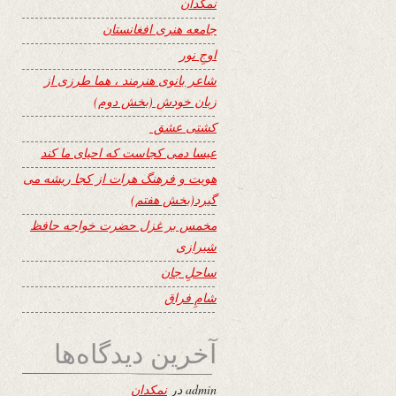
نمکدان
جامعه هنری افغانستان
اوجِ نور
شاعر بانوی هنرمند ، هما طرزی از
زبان خودش (بخش دوم)
کشتی عشق
عیسا دمی کجاست که احیای ما کند
هویت و فرهنگ هرات از کجا ریشه می
گیرد(بخش هفتم)
مخمس بر غزل حضرت خواجه حافظ
شیرازی
ساحلِ جان
شامِ فراق
آخرین دیدگاه‌ها
admin
در
نمکدان