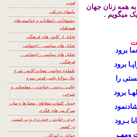
فوتی
به همه زنان جهان
پیامهای تبریکی
ک میگویم .
پیشنهادات ، انتقادات و خواسته های
هموطنان
تجلیل از کانون های فرهنگی
ت
تحلیل های سیاسی – اجتماعی
ما برود
تحلیل های سیاسی ، اجتماعی ،
فرهنگی.
ـا برود
تکملهء حواشی نفحات الانس شرح
ستی را
حال مولانا جامی قدس سره
جالب ، دیدنی ،خواندنی ، معلوماتی و
هـا برود
شوخی
جدول کلمات متقاطع ، معما ها و سایر
ادنمود
سرگرمی های فکری
جرم ، جنایت ، خونریزی و بی امنیتی
با بـرود
در کشور
 ومهـر
جوانان و کودکان