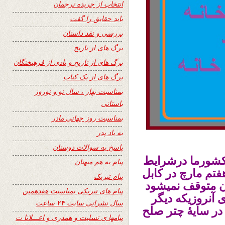
انتخاب از جریده ترجمان
باید حقایق را گفت
بررسی و نقد داستان
برگ های از تاریخ
برگ های از تاریخ و یادی از فرهیختگان
برگ های از یک کتاب
بمناسبت بهار ، سال نو و نوروز
باستانی
بمناسبت روز جهانی مادر
به یاد پدر
پاسخ به سوالات دوستان
 کشورما درشرایط
پیام به هم میهنان
هفتم مارچ در کابل
پیام تبریک
ان متوقف نمیشود
پیام های تبریکی بمناسبت هفدهمین
ی آنروزیکه دیگر
سال نشراتی سایت ۲۴ ساعت
در سایۀ چتر صلح
پیامها ی تسلیت و همدری و اعـــلانا ت