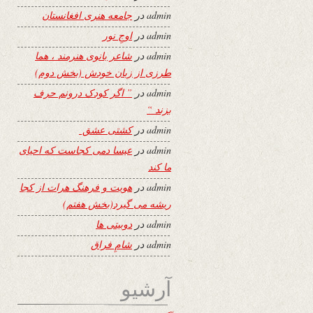
admin
در
جامعه هنری افغانستان
admin
در
اوجِ نور
admin
در
شاعر بانوی هنرمند ، هما
طرزی از زبان خودش (بخش دوم)
admin
در
” اگر کودک درونم حرف
بزند “
admin
در
کشتی عشق
admin
در
عیسا دمی کجاست که احیای
ما کند
admin
در
هویت و فرهنگ هرات از کجا
ریشه می گیرد(بخش هفتم)
admin
در
دوبیتی ها
admin
در
شامِ فراق
آرشیو