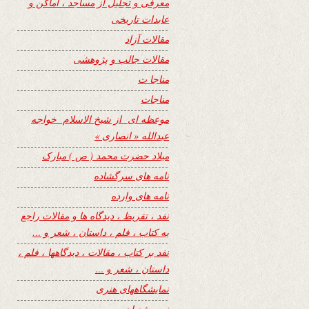
معرفی و تجلیل از مساجد ، اماکن و
عابدات تاریخی
مقالات آزاد
مقالات جالب و پژوهشی
مناجا ت
مناجات
موعظه ای از شیخ الاسلام خواجه
عبدالله « انصاری »
میلاد حضرت محمد ( ص ) مبارک
نامه های سرگشاده
نامه های وارده
نفد ، تقریظ ، دیدگاه ها و مقالات راجع
به کتاب ، فلم ، داستان ، شعر و …
نفد بر کتاب ، مقالات ، دیدگاهها ، فلم ،
داستان ، شعر و …
نمایشگاههای هنری
نیمه شعبان