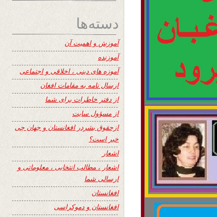
دسته‌ها
آموزش و اهمیت آن
آموزنده
آموزه های دینی ، اخلاقی و اجتماعی
ارسال نامه به مقامات افغان
از دفتر خاطرات برای شما
از مسؤول سایت
ازحقوق بشردر افغانستان و جهان چی
خبر است؟
اشعار
اشعار ، مطالب انتخابی ، معلوماتی و
ارسالی شما
افغانستان
افغانستان و دموکراسی