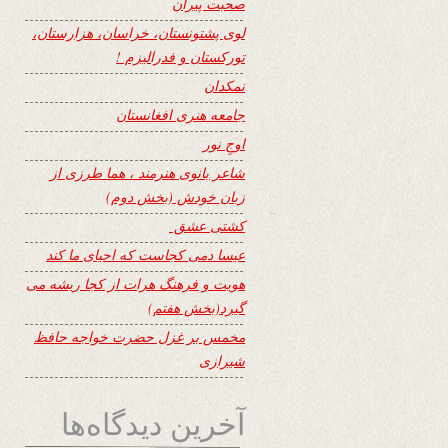
صحبت پیران
لوی پشتونستان، خراسان، هزارستان،
تورکستان و فدرالیزم !
نمکدان
جامعه هنری افغانستان
اوجِ نور
شاعر بانوی هنرمند ، هما طرزی از
زبان خودش (بخش دوم)
کشتی عشق
عیسا دمی کجاست که احیای ما کند
هویت و فرهنگ هرات از کجا ریشه می
گیرد(بخش هفتم)
مخمس بر غزل حضرت خواجه حافظ
شیرازی
آخرین دیدگاه‌ها