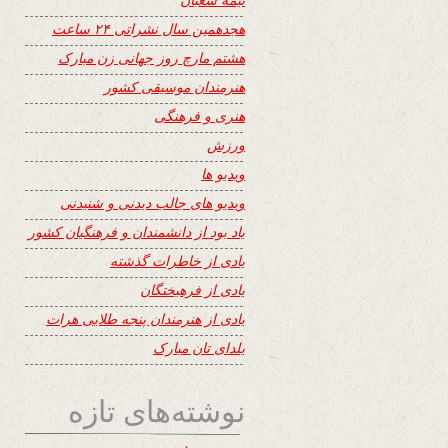
هجدهمین سال نشراتی ۲۴ ساعت
هشتم مارچ روز جهانی زن مبارک
هنرمندان موسیقی کشور
هنری و فرهنگی
ورزش
ویدیو ها
ویدیو های جالب دیدنی و شنیدنی
یاد بود از دانشمندان و فرهنگیان کشور
یادی از خاطرات گذشته
یادی از فرهیختگان
یادی از هنرمندان پنجه طلایی هرات
یلدای تان مبارک
نوشته‌های تازه