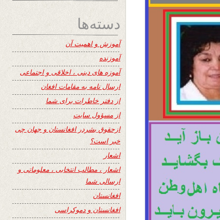
دسته‌ها
آموزش و اهمیت آن
آموزنده
آموزه های دینی ، اخلاقی و اجتماعی
ارسال نامه به مقامات افغان
از دفتر خاطرات برای شما
از مسؤول سایت
ازحقوق بشردر افغانستان و جهان چی
خبر است؟
اشعار
اشعار ، مطالب انتخابی ، معلوماتی و
ارسالی شما
افغانستان
افغانستان و دموکراسی