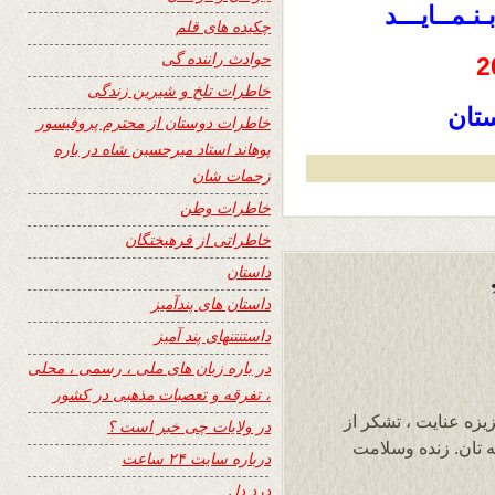
نـمــایـــد
چکیده های قلم
حوادث راننده گی
خاطرات تلخ و شیرین زندگی
ستان
خاطرات دوستان از محترم پروفیسور
پوهاند استاد میرحسین شاه در باره
زحمات شان
خاطرات وطن
خاطراتی از فرهیختگان
داستان
داستان های پندآمیز
داستنتنهای پند آمیز
در باره زبان های ملی ، رسمی ، محلی
، تفرقه و تعصبات مذهبی در کشور
یزه عنایت ، تشکر از
در ولایات چی خبر است ؟
 تان. زنده وسلامت
درباره سایت ۲۴ ساعت
درد دل