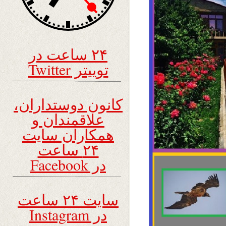
۲۴ ساعت در
توییتر Twitter
کانون دوستداران،
علاقمندان و
همکاران سایت
۲۴ ساعت
در Facebook
سایت ۲۴ ساعت
در Instagram