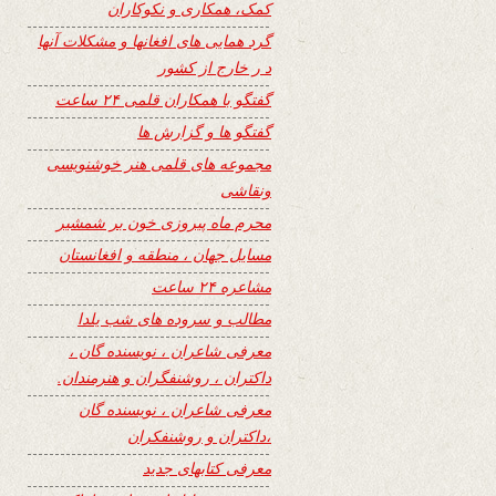
کمک، همکاری و نکوکاران
گرد همایی های افغانها و مشکلات آنها
د ر خارج از کشور
گفتگو با همکاران قلمی ۲۴ ساعت
گفتگو ها و گزارش ها
مجموعه های قلمی هنر خوشنویسی
ونقاشی
محرم ماه پیروزی خون بر شمشیر
مسایل جهان ، منطقه و افغانستان
مشاعره ۲۴ ساعت
مطالب و سروده های شب یلدا
معرفی شاعران ، نویسنده گان ،
داکتران ، روشنفگران و هنرمندان.
معرفی شاعران ، نویسنده گان
،داکتران و روشنفکران
معرفی کتابهای جدید