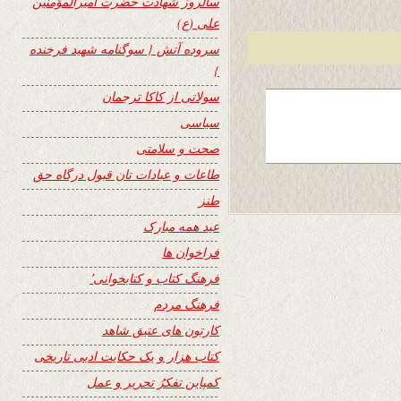
سالروز شهادت حضرت امیرالمؤمنین
علی (ع)
سروده آتش { سوگنامه شهید فرخنده
}
سولاتی از کاکا ترجمان
سیاسی
صحت و سلامتی
طاعات و عبادات تان قبول درگاه حق
طنز
عید همه مبارک
فراخوان ها
فرهنگ کتاب و کتابخوانی٬
فرهنگ مردم
کارتون های عتیق شاهد
کتاب هزار و یک حکایت ادبی تاریخی
کمپاین تفکرُ تحریر و عمل