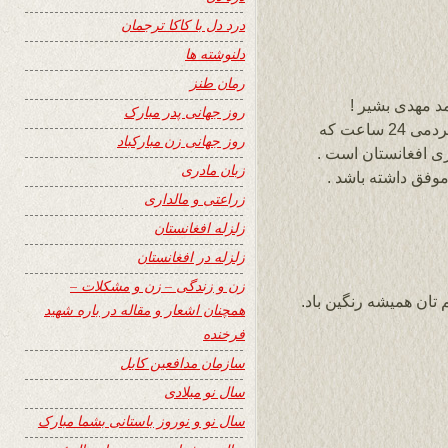
درد دل با کاکا ترجمان
دلنوشته ها
رمان طنز
د مهدی بشیر !
روز جهانی پدر مبارک
سپاسگزارم از نشر سروده درسایت وزین و مردمی 24 ساعت که
روز جهانی زن مبارکباد
 افغانستان است .
زبان مادری
وفق داشته باشد .
زراعتی و مالداری
زلزله افغانستان
زلزله در افغانستان
زن و زندگی – زن و مشکلات –
 تان همیشه رنگین باد.
همچنان اشعار و مقاله در باره شهید
فرخنده
سازمان مدافعین کابل
سال نو میلادی
سال نو و نوروز باستانی بشما مبارک