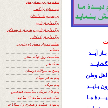
انتخاب از جریده ترجمان
باید حقایق را گفت
بررسی و نقد داستان
برگ های از تاریخ
برگ های از تاریخ و یادی از فرهیختگان
برگ های از یک کتاب
ت
بمناسبت بهار ، سال نو و نوروز
باستانی
از آیــد
بمناسبت روز جهانی مادر
شایــد
به یاد پدر
پاسخ به سوالات دوستان
 اهل وطن
پیام به هم میهنان
پیام تبریک
ن بـایــد
پیام های تبریکی بمناسبت هفدهمین
ـــدۀ مـا
سال نشراتی سایت ۲۴ ساعت
پیامها ی تسلیت و همدری و اعـــلانا ت