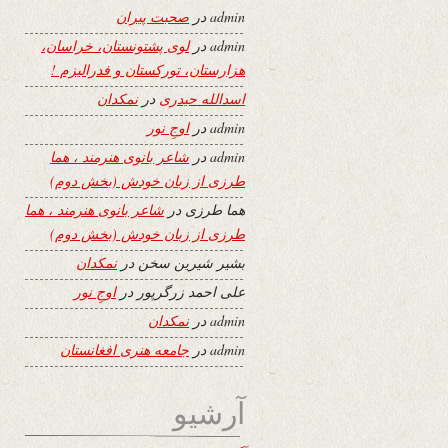
admin
در
صحبت پیران
admin
در
لوی پشتونستان، خراسان،
هزارستان، تورکستان و فدرالیزم !
اسدالله حیدری
در
نمکدان
admin
در
اوجِ نور
admin
در
شاعر بانوی هنرمند ، هما
طرزی از زبان خودش (بخش دوم)
هما طرزی
در
شاعر بانوی هنرمند ، هما
طرزی از زبان خودش (بخش دوم)
بشیر شیرین سخن
در
نمکدان
علی احمد زرگرپور
در
اوجِ نور
admin
در
نمکدان
admin
در
جامعه هنری افغانستان
آرشیو