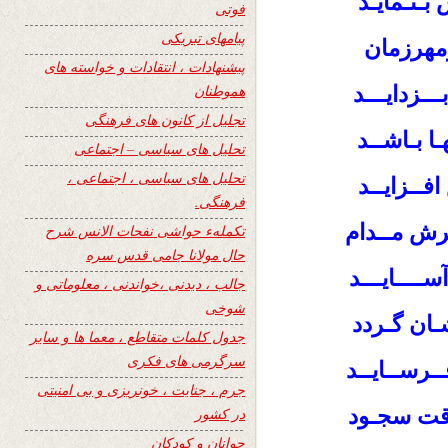
بـنـمایـد
فوتی
پیامهای تبریکی
مهرزمان
پیشنهادات ، انتقادات و خواسته های
ـــزدایـــد
هموطنان
تجلیل از کانون های فرهنگی
ا بـاشــد
تحلیل های سیاسی – اجتماعی
تحلیل های سیاسی ، اجتماعی ،
ــزایــد
فرهنگی.
ـرش مــدام
تکملهء حواشی نفحات الانس شرح
حال مولانا جامی قدس سره
ســــایـــد
جالب ، دیدنی ،خواندنی ، معلوماتی و
شوخی
ـان گـردد
جدول کلمات متقاطع ، معما ها و سایر
سرگرمی های فکری
ــرســایــد
جرم ، جنایت ، خونریزی و بی امنیتی
وقت سجـود
در کشور
جوانان و کودکان