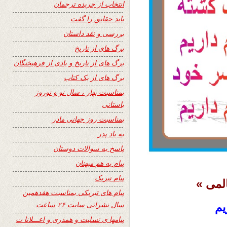
انتخاب از جریده ترجمان
باید حقایق را گفت
بررسی و نقد داستان
برگ های از تاریخ
برگ های از تاریخ و یادی از فرهیختگان
برگ های از یک کتاب
بمناسبت بهار ، سال نو و نوروز
باستانی
بمناسبت روز جهانی مادر
به یاد پدر
پاسخ به سوالات دوستان
پیام به هم میهنان
پیام تبریک
لمی »
پیام های تبریکی بمناسبت هفدهمین
سال نشراتی سایت ۲۴ ساعت
یم
پیامها ی تسلیت و همدری و اعـــلانا ت