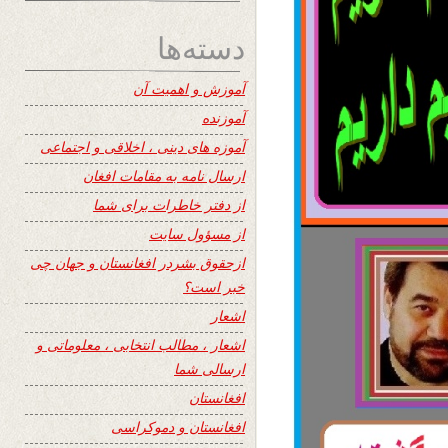
دسته‌ها
آموزش و اهمیت آن
آموزنده
آموزه های دینی ، اخلاقی و اجتماعی
ارسال نامه به مقامات افغان
از دفتر خاطرات برای شما
از مسؤول سایت
ازحقوق بشردر افغانستان و جهان چی
خبر است؟
اشعار
اشعار ، مطالب انتخابی ، معلوماتی و
ارسالی شما
افغانستان
افغانستان و دموکراسی