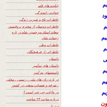
م
چکیده های قلم
حوادث راننده گی
ود
خاطرات تلخ و شیرین زندگی
م
خاطرات دوستان از محترم پروفیسور
پوهاند استاد میرحسین شاه در باره
یم
زحمات شان
خاطرات وطن
م
خاطراتی از فرهیختگان
ی
داستان
داستان های پندآمیز
یم
داستنتنهای پند آمیز
در باره زبان های ملی ، رسمی ، محلی
یم
، تفرقه و تعصبات مذهبی در کشور
یم
در ولایات چی خبر است ؟
درباره سایت ۲۴ ساعت
ون
درد دل