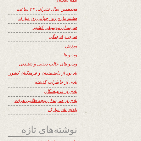
هجدهمین سال نشراتی ۲۴ ساعت
هشتم مارچ روز جهانی زن مبارک
هنرمندان موسیقی کشور
هنری و فرهنگی
ورزش
ویدیو ها
ویدیو های جالب دیدنی و شنیدنی
یاد بود از دانشمندان و فرهنگیان کشور
یادی از خاطرات گذشته
یادی از فرهیختگان
یادی از هنرمندان پنجه طلایی هرات
یلدای تان مبارک
نوشته‌های تازه