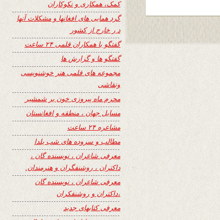
کمک، همکاری و نکوکاران
گرد همایی های افغانها و مشکلات آنها
د ر خارج از کشور
گفتگو با همکاران قلمی ۲۴ ساعت
گفتگو ها و گزارش ها
مجموعه های قلمی هنر خوشنویسی
ونقاشی
محرم ماه پیروزی خون بر شمشیر
مسایل جهان ، منطقه و افغانستان
مشاعره ۲۴ ساعت
مطالب و سروده های شب یلدا
معرفی شاعران ، نویسنده گان ،
داکتران ، روشنفگران و هنرمندان.
معرفی شاعران ، نویسنده گان
،داکتران و روشنفکران
معرفی کتابهای جدید