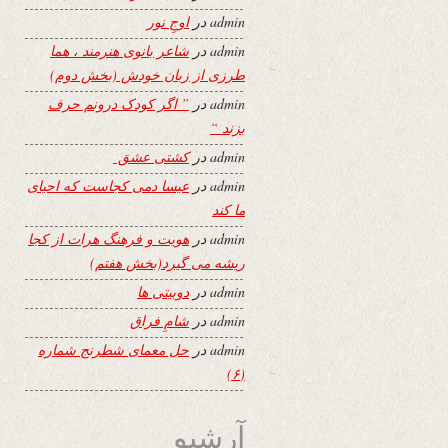
admin
در
اوجِ نور
admin
در
شاعر بانوی هنرمند ، هما
طرزی از زبان خودش (بخش دوم)
admin
در
” اگر کودک درونم حرف
بزند “
admin
در
کشتی عشق
admin
در
عیسا دمی کجاست که احیای
ما کند
admin
در
هویت و فرهنگ هرات از کجا
ریشه می گیرد(بخش هفتم)
admin
در
دوبیتی ها
admin
در
شامِ فراق
admin
در
حل معمای شطرنج شماره
(۶)
آرشیو