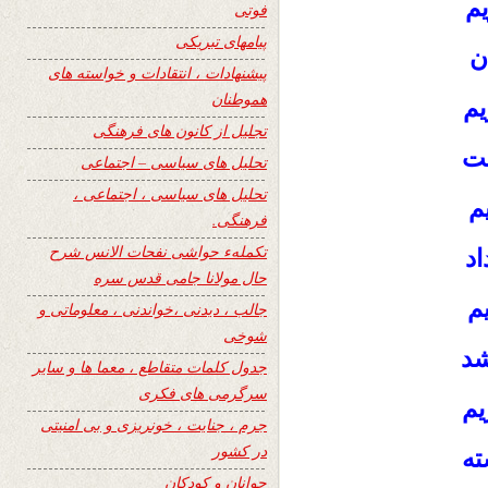
یم
فوتی
پیامهای تبریکی
ن
پیشنهادات ، انتقادات و خواسته های
هموطنان
یم
تجلیل از کانون های فرهنگی
ست
تحلیل های سیاسی – اجتماعی
تحلیل های سیاسی ، اجتماعی ،
یم
فرهنگی.
تکملهء حواشی نفحات الانس شرح
اد
حال مولانا جامی قدس سره
یم
جالب ، دیدنی ،خواندنی ، معلوماتی و
شوخی
شد
جدول کلمات متقاطع ، معما ها و سایر
سرگرمی های فکری
یم
جرم ، جنایت ، خونریزی و بی امنیتی
در کشور
ته
جوانان و کودکان