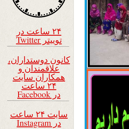
۲۴ ساعت در
توییتر Twitter
کانون دوستداران،
علاقمندان و
همکاران سایت
۲۴ ساعت
در Facebook
سایت ۲۴ ساعت
در Instagram