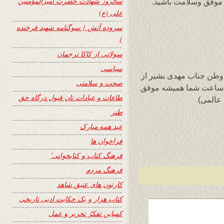
سالروز شهادت حضرت امیرالمؤمنین
 موفق وسلامت باشید.
علی (ع)
سروده آتش { سوگنامه شهید فرخنده
}
سولاتی از کاکا ترجمان
سیاسی
وطن جناب مهدی بشیر از
صحت و سلامتی
ر این سروده در سایت زیبا و پرمحتوای 24 ساعت شما همیشه موفق
طاعات و عبادات تان قبول درگاه حق
 عالمی)
طنز
عید همه مبارک
فراخوان ها
فرهنگ کتاب و کتابخوانی٬
فرهنگ مردم
کارتون های عتیق شاهد
کتاب هزار و یک حکایت ادبی تاریخی
کمپاین تفکرُ تحریر و عمل