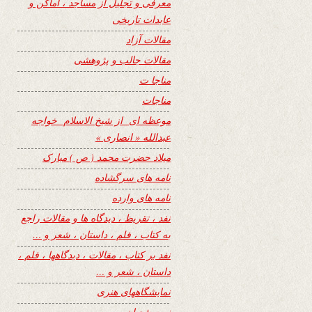
معرفی و تجلیل از مساجد ، اماکن و
عابدات تاریخی
مقالات آزاد
مقالات جالب و پژوهشی
مناجا ت
مناجات
موعظه ای از شیخ الاسلام خواجه
عبدالله « انصاری »
میلاد حضرت محمد ( ص ) مبارک
نامه های سرگشاده
نامه های وارده
نفد ، تقریظ ، دیدگاه ها و مقالات راجع
به کتاب ، فلم ، داستان ، شعر و …
نفد بر کتاب ، مقالات ، دیدگاهها ، فلم ،
داستان ، شعر و …
نمایشگاههای هنری
نیمه شعبان