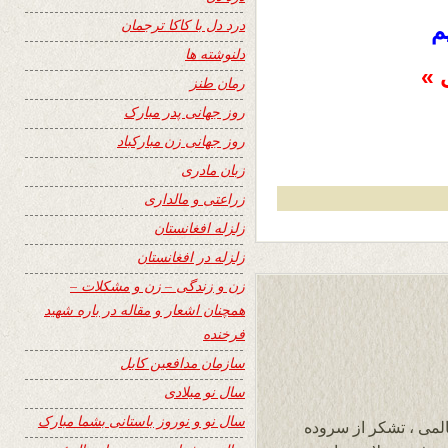
درد دل با کاکا ترجمان
م
دلنوشته ها
 »
رمان طنز
روز جهانی پدر مبارک
روز جهانی زن مبارکباد
زبان مادری
زراعتی و مالداری
زلزله افغانستان
زلزله در افغانستان
زن و زندگی – زن و مشکلات –
همچنان اشعار و مقاله در باره شهید
فرخنده
سازمان مدافعین کابل
سال نو میلادی
سال نو و نوروز باستانی بشما مبارک
المی ، تشکر از سروده