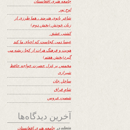
جامعه هنری افغانستان
اوجِ نور
شاعر بانوی هنرمند ، هما طرزی از
زبان خودش (بخش دوم)
کشتی عشق
عیسا دمی کجاست که احیای ما کند
هویت و فرهنگ هرات از کجا ریشه می
گیرد(بخش هفتم)
مخمس بر غزل حضرت خواجه حافظ
شیرازی
ساحلِ جان
شامِ فراق
شصتِ عروس
آخرین دیدگاه‌ها
admin
در
جامعه هنری افغانستان