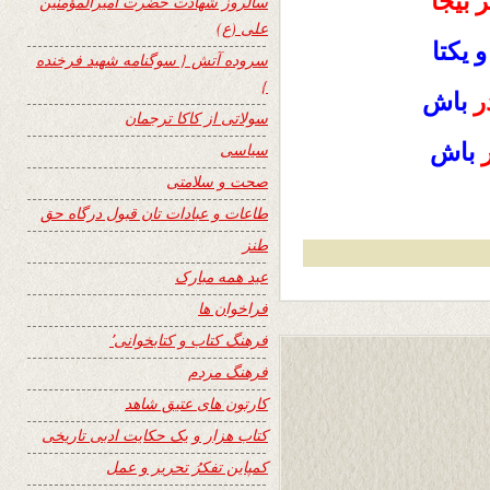
 بیجا
سالروز شهادت حضرت امیرالمؤمنین
علی (ع)
 یکتا
سروده آتش { سوگنامه شهید فرخنده
}
ر
باش
سولاتی از کاکا ترجمان
باش
سیاسی
صحت و سلامتی
طاعات و عبادات تان قبول درگاه حق
طنز
عید همه مبارک
فراخوان ها
فرهنگ کتاب و کتابخوانی٬
فرهنگ مردم
کارتون های عتیق شاهد
کتاب هزار و یک حکایت ادبی تاریخی
کمپاین تفکرُ تحریر و عمل