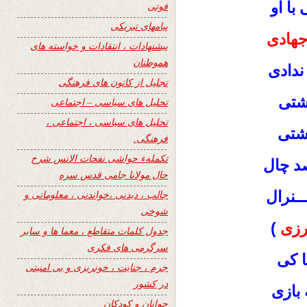
با او
فوتی
پیامهای تبریکی
هادی
پیشنهادات ، انتقادات و خواسته های
هموطنان
 ندادی
تجلیل از کانون های فرهنگی
شتی
تحلیل های سیاسی – اجتماعی
تحلیل های سیاسی ، اجتماعی ،
گشتی
فرهنگی.
تکملهء حواشی نفحات الانس شرح
صد چال
حال مولانا جامی قدس سره
ــنرال
جالب ، دیدنی ،خواندنی ، معلوماتی و
شوخی
زی
)
جدول کلمات متقاطع ، معما ها و سایر
سرگرمی های فکری
ا کی
جرم ، جنایت ، خونریزی و بی امنیتی
در کشور
 بازی
جوانان و کودکان