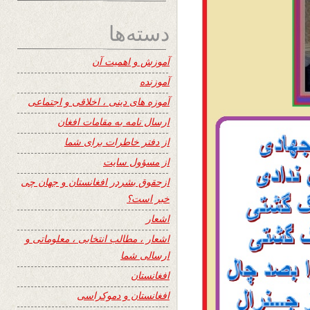
دسته‌ها
آموزش و اهمیت آن
آموزنده
آموزه های دینی ، اخلاقی و اجتماعی
ارسال نامه به مقامات افغان
از دفتر خاطرات برای شما
از مسؤول سایت
ازحقوق بشردر افغانستان و جهان چی
خبر است؟
اشعار
اشعار ، مطالب انتخابی ، معلوماتی و
ارسالی شما
افغانستان
افغانستان و دموکراسی