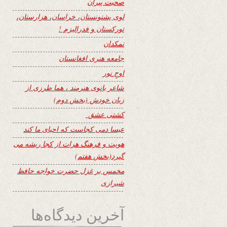
صحبت پیران
لوی پشتونستان، خراسان، هزارستان،
تورکستان و فدرالیزم !
نمکدان
جامعه هنری افغانستان
اوجِ نور
شاعر بانوی هنرمند ، هما طرزی از
زبان خودش (بخش دوم)
کشتی عشق
عیسا دمی کجاست که احیای ما کند
هویت و فرهنگ هرات از کجا ریشه می
گیرد(بخش هفتم)
مخمس بر غزل حضرت خواجه حافظ
شیرازی
آخرین دیدگاه‌ها