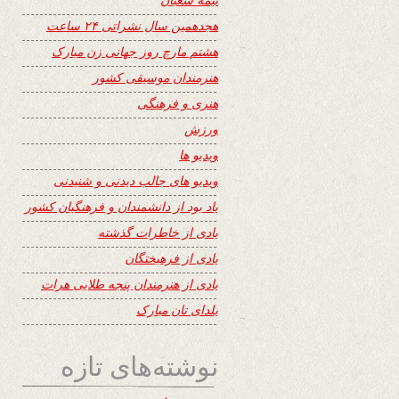
هجدهمین سال نشراتی ۲۴ ساعت
هشتم مارچ روز جهانی زن مبارک
هنرمندان موسیقی کشور
هنری و فرهنگی
ورزش
ویدیو ها
ویدیو های جالب دیدنی و شنیدنی
یاد بود از دانشمندان و فرهنگیان کشور
یادی از خاطرات گذشته
یادی از فرهیختگان
یادی از هنرمندان پنجه طلایی هرات
یلدای تان مبارک
نوشته‌های تازه