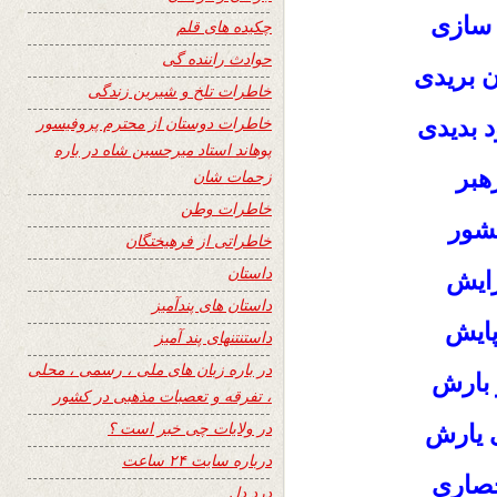
 سازی
چکیده های قلم
حوادث راننده گی
ان بریدی
خاطرات تلخ و شیرین زندگی
خاطرات دوستان از محترم پروفیسور
د بدیدی
پوهاند استاد میرحسین شاه در باره
هبر
زحمات شان
خاطرات وطن
کشور
خاطراتی از فرهیختگان
داستان
ایش
داستان های پندآمیز
پایش
داستنتنهای پند آمیز
در باره زبان های ملی ، رسمی ، محلی
 بارش
، تفرقه و تعصبات مذهبی در کشور
در ولایات چی خبر است ؟
 یارش
درباره سایت ۲۴ ساعت
صاری
درد دل