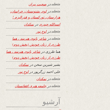
admin
در
صحبت پیران
admin
در
لوی پشتونستان، خراسان،
هزارستان، تورکستان و فدرالیزم !
اسدالله حیدری
در
نمکدان
admin
در
اوجِ نور
admin
در
شاعر بانوی هنرمند ، هما
طرزی از زبان خودش (بخش دوم)
هما طرزی
در
شاعر بانوی هنرمند ، هما
طرزی از زبان خودش (بخش دوم)
بشیر شیرین سخن
در
نمکدان
علی احمد زرگرپور
در
اوجِ نور
admin
در
نمکدان
admin
در
جامعه هنری افغانستان
آرشیو