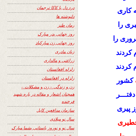
درد دل با کاکا ترجمان
ه کاری
دلنوشته ها
ری را
رمان طنز
روز جهانی پدر مبارک
روری را
روز جهانی زن مبارکباد
 کردند
زبان مادری
زراعتی و مالداری
م کردند
زلزله افغانستان
زلزله در افغانستان
کشور
زن و زندگی – زن و مشکلات –
دفتـــر
همچنان اشعار و مقاله در باره شهید
فرخنده
ز پیری
سازمان مدافعین کابل
سال نو میلادی
طیری
سال نو و نوروز باستانی بشما مبارک