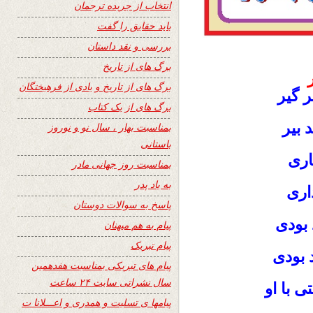
انتخاب از جریده ترجمان
باید حقایق را گفت
بررسی و نقد داستان
برگ های از تاریخ
برگ های از تاریخ و یادی از فرهیختگان
ر گیر
برگ های از یک کتاب
 بیر
بمناسبت بهار ، سال نو و نوروز
باستانی
اری
بمناسبت روز جهانی مادر
به یاد پدر
اری
پاسخ به سوالات دوستان
 بودی
پیام به هم میهنان
پیام تبریک
د بودی
پیام های تبریکی بمناسبت هفدهمین
سال نشراتی سایت ۲۴ ساعت
ی با او
پیامها ی تسلیت و همدری و اعـــلانا ت