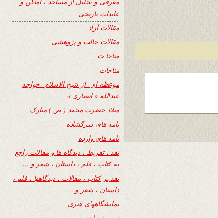
معرفی و تجلیل از مساجد ، اماکن و
عابدات تاریخی
مقالات آزاد
مقالات جالب و پژوهشی
مناجا ت
مناجات
موعظه ای از شیخ الاسلام خواجه
عبدالله « انصاری »
میلاد حضرت محمد ( ص ) مبارک
نامه های سرگشاده
نامه های وارده
نفد ، تقریظ ، دیدگاه ها و مقالات راجع
به کتاب ، فلم ، داستان ، شعر و …
نفد بر کتاب ، مقالات ، دیدگاهها ، فلم ،
داستان ، شعر و …
نمایشگاههای هنری
نیمه شعبان