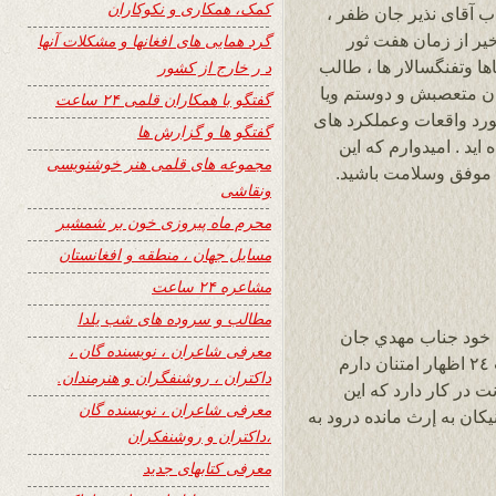
کمک، همکاری و نکوکاران
اب آقای نذیر جان ظفر ،
خیر از زمان هفت ثور
گرد همایی های افغانها و مشکلات آنها
ا وتفنگسالار ها ، طالب
د ر خارج از کشور
ان متعصبش و دوستم ویا
گفتگو با همکاران قلمی ۲۴ ساعت
رد واقعات وعملکرد های
گفتگو ها و گزارش ها
ید . امیدوارم که این
مجموعه های قلمی هنر خوشنویسی
. موفق وسلامت باشید.
ونقاشی
محرم ماه پیروزی خون بر شمشیر
مسایل جهان ، منطقه و افغانستان
مشاعره ۲۴ ساعت
مطالب و سروده های شب یلدا
 خود جناب مهدي جان
معرفی شاعران ، نویسنده گان ،
م
داکتران ، روشنفگران و هنرمندان.
ت در كار دارد كه اين
معرفی شاعران ، نویسنده گان
ان به إرث مانده درود به
،داکتران و روشنفکران
معرفی کتابهای جدید