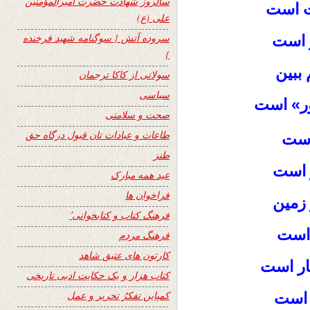
سالروز شهادت حضرت امیرالمؤمنین
عت است
علی (ع)
سروده آتش { سوگنامه شهید فرخنده
ر است
}
 ببین
سولاتی از کاکا ترجمان
سیاسی
ور» است
صحت و سلامتی
طاعات و عبادات تان قبول درگاه حق
 است
طنز
 است
عید همه مبارک
فراخوان ها
 زمین
فرهنگ کتاب و کتابخوانی٬
 است
فرهنگ مردم
کارتون های عتیق شاهد
بار است
کتاب هزار و یک حکایت ادبی تاریخی
کمپاین تفکرُ تحریر و عمل
ر است