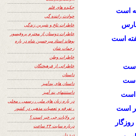
چکیده های قلم
ته است
حوادث راننده گی
فارس
خاطرات تلخ و شیرین زندگی
خاطرات دوستان از محترم پروفیسور
فته است
پوهاند استاد میرحسین شاه در باره
زحمات شان
خاطرات وطن
است
خاطراتی از فرهیختگان
داستان
 است
داستان های پندآمیز
داستنتنهای پند آمیز
 است
در باره زبان های ملی ، رسمی ، محلی
ر است
، تفرقه و تعصبات مذهبی در کشور
در ولایات چی خبر است ؟
 روزگار
درباره سایت ۲۴ ساعت
درد دل