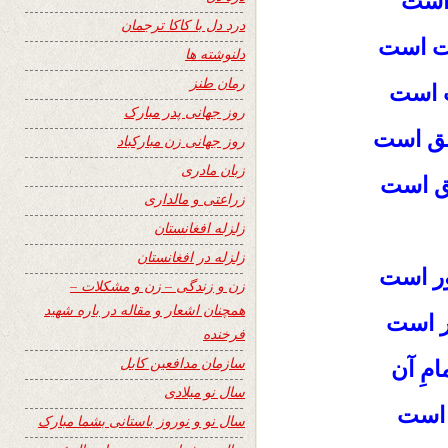
 است
درد دل با کاکا ترجمان
عت است
دلنوشته ها
رمان طنز
ت است
روز جهانی پدر مبارک
شق است
روز جهانی زن مبارکباد
زبان مادری
یق است
زراعتی و مالداری
زلزله افغانستان
زلزله در افغانستان
ور است
زن و زندگی – زن و مشکلات –
همچنان اشعار و مقاله در باره شهید
ر است
فرخنده
سازمان مدافعین کابل
مِ آن
سال نو میلادی
 است
سال نو و نوروز باستانی بشما مبارک