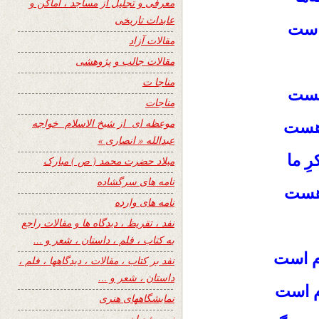
معرفی و تجلیل از مساجد ، اماکن و
عابدات تاریخی
یاست
مقالات آزاد
مقالات جالب و پژوهشی
مناجا ت
 هست
مناجات
موعظه ای از شیخ الاسلام خواجه
ر هست
عبدالله « انصاری »
ِ ما
میلاد حضرت محمد ( ص ) مبارک
نامه های سرگشاده
 هست
نامه های وارده
نفد ، تقریظ ، دیدگاه ها و مقالات راجع
به کتاب ، فلم ، داستان ، شعر و …
م است
نفد بر کتاب ، مقالات ، دیدگاهها ، فلم ،
داستان ، شعر و …
م است
نمایشگاههای هنری
نیمه شعبان