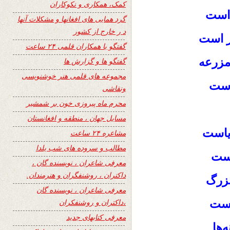
کمک، همکاری و نکوکاران
 است
گرد همایی های افغانها و مشکلات آنها
د ر خارج از کشور
ر است
گفتگو با همکاران قلمی ۲۴ ساعت
 مزرعه
گفتگو ها و گزارش ها
مجموعه های قلمی هنر خوشنویسی
 است
ونقاشی
محرم ماه پیروزی خون بر شمشیر
مسایل جهان ، منطقه و افغانستان
ریاست
مشاعره ۲۴ ساعت
مطالب و سروده های شب یلدا
است
معرفی شاعران ، نویسنده گان ،
داکتران ، روشنفگران و هنرمندان.
بزرگ
معرفی شاعران ، نویسنده گان
یاست
،داکتران و روشنفکران
معرفی کتابهای جدید
‌ها