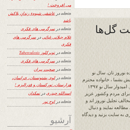
می افروخت !
admin
در
عاشقی شیوهء رندانِ بلاکش
باشد
ت گل‌ها
admin
در
سرگرمی های فکری
غلام جیلانی غیاثی
در
سرگرمی های
فکری
admin
در
توبرکلوز Tuberculosis
admin
در
سرگرمی های فکری
admin
در
صحبت پیران
 نوروز تان. سال نو
admin
در
لوی پشتونستان، خراسان،
 پیش بشما ، خانواده محترم
هزارستان، تورکستان و فدرالیزم !
و هموطنان عزیز صمیمانه تبریک عرض میکنم. امیدوار سال نو ۱۳۹۷
اسدالله حیدری
در
نمکدان
رای مردم وکشور عزیز
خالف تجلیل نوروز اند و
admin
در
اوجِ نور
مطالعه نمایند و دنبال
ری به سایت بزنید و دیدگاه
آرشیو