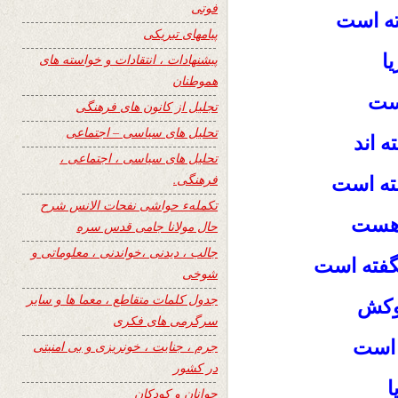
فوتی
ته است
پیامهای تبریکی
ا
پیشنهادات ، انتقادات و خواسته های
هموطنان
است
تجلیل از کانون های فرهنگی
تحلیل های سیاسی – اجتماعی
ه اند
تحلیل های سیاسی ، اجتماعی ،
فرهنگی.
ته است
تکملهء حواشی نفحات الانس شرح
 هست
حال مولانا جامی قدس سره
جالب ، دیدنی ،خواندنی ، معلوماتی و
شگفته است
شوخی
جدول کلمات متقاطع ، معما ها و سایر
دوکش
سرگرمی های فکری
ه است
جرم ، جنایت ، خونریزی و بی امنیتی
در کشور
ا
جوانان و کودکان