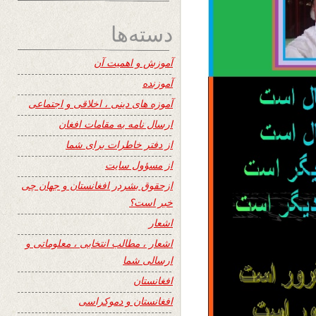
دسته‌ها
آموزش و اهمیت آن
آموزنده
آموزه های دینی ، اخلاقی و اجتماعی
ارسال نامه به مقامات افغان
از دفتر خاطرات برای شما
از مسؤول سایت
ازحقوق بشردر افغانستان و جهان چی
خبر است؟
اشعار
اشعار ، مطالب انتخابی ، معلوماتی و
ارسالی شما
افغانستان
افغانستان و دموکراسی