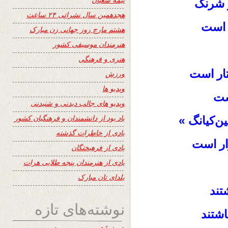
ز شرنگ
هجدهمین سال نشراتی ۲۴ ساعت
م است
هشتم مارچ روز جهانی زن مبارک
هنرمندان موسیقی کشور
هنری و فرهنگی
تتار است
ورزش
ویدیو ها
ست
ویدیو های جالب دیدنی و شنیدنی
یاد بود از دانشمندان و فرهنگیان کشور
ین‌کیانگ »
یادی از خاطرات گذشته
ار است
یادی از فرهیختگان
یادی از هنرمندان پنجه طلایی هرات
یلدای تان مبارک
تند
نوشته‌های تازه
اشتند