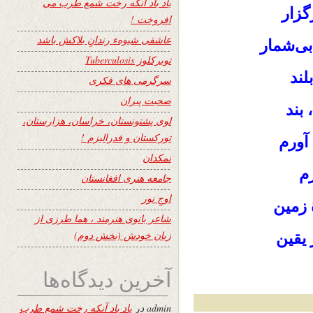
یاد باد آنکه رخت شمع طرب می
گزار
افروخت !
عاشقی شیوهء رندانِ بلاکش باشد
ی‌شمار
توبرکلوز Tuberculosis
لند
سرگرمی های فکری
صحبت پیران
 بند
لوی پشتونستان، خراسان، هزارستان،
تورکستان و فدرالیزم !
آورم
نمکدان
رم
جامعه هنری افغانستان
اوجِ نور
 زمین
شاعر بانوی هنرمند ، هما طرزی از
زبان خودش (بخش دوم)
 یقین
آخرین دیدگاه‌ها
admin
در
یاد باد آنکه رخت شمع طرب