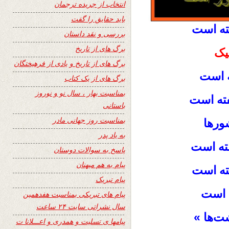
انتخاب از جریده ترجمان
باید حقایق را گفت
ه است
بررسی و نقد داستان
برگ های از تاریخ
میک
برگ های از تاریخ و یادی از فرهیختگان
ه است
برگ های از یک کتاب
بمناسبت بهار ، سال نو و نوروز
فته است
باستانی
بمناسبت روز جهانی مادر
شورها
به یاد پدر
فته است
پاسخ به سوالات دوستان
پیام به هم میهنان
فته است
پیام تبریک
 است
پیام های تبریکی بمناسبت هفدهمین
سال نشراتی سایت ۲۴ ساعت
شت‌ها »
پیامها ی تسلیت و همدری و اعـــلانا ت